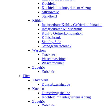
Kochfeld
Kochfeld mit integriertem Abzug
Mikrowelle
Standherd
Kühlen
Integrierbare Kühl- / Gefrierkombination
Integrierbarer Kühlschrank
Kühl- / Gefrierkombination
Kühlschrank
Side-by-Side
Standgefrierschrank
Waschen
Trockner
Waschmaschine
Waschtrockner
Zubehör
Zubehör
Elica
Abverkauf
Dunstabzugshaube
Kochen
Dunstabzugshaube
Kochfeld mit integriertem Abzug
Zubehör
Zubehör