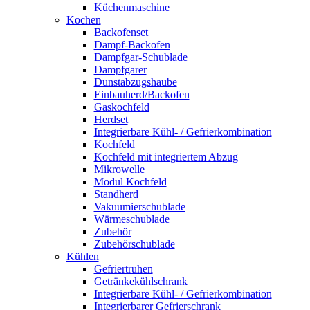
Küchenmaschine
Kochen
Backofenset
Dampf-Backofen
Dampfgar-Schublade
Dampfgarer
Dunstabzugshaube
Einbauherd/Backofen
Gaskochfeld
Herdset
Integrierbare Kühl- / Gefrierkombination
Kochfeld
Kochfeld mit integriertem Abzug
Mikrowelle
Modul Kochfeld
Standherd
Vakuumierschublade
Wärmeschublade
Zubehör
Zubehörschublade
Kühlen
Gefriertruhen
Getränkekühlschrank
Integrierbare Kühl- / Gefrierkombination
Integrierbarer Gefrierschrank