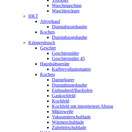
Trockner
Waschmaschine
Waschtrockner
HKT
Abverkauf
Dunstabzugshaube
Kochen
Dunstabzugshaube
Küppersbusch
Geschirr
Geschirrspüler
Geschirrspüler 45
Haushaltsgeräte
Kaffeevollautomaten
Kochen
Dampfgarer
Dunstabzugshaube
Einbauherd/Backofen
Gaskochfeld
Kochfeld
Kochfeld mit integriertem Abzug
Mikrowelle
Vakuumierschublade
Wärmeschublade
Zubehörschublade