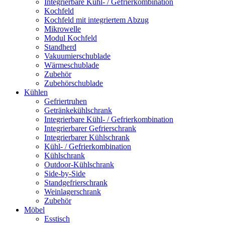
Integrierbare Kühl- / Gefrierkombination
Kochfeld
Kochfeld mit integriertem Abzug
Mikrowelle
Modul Kochfeld
Standherd
Vakuumierschublade
Wärmeschublade
Zubehör
Zubehörschublade
Kühlen
Gefriertruhen
Getränkekühlschrank
Integrierbare Kühl- / Gefrierkombination
Integrierbarer Gefrierschrank
Integrierbarer Kühlschrank
Kühl- / Gefrierkombination
Kühlschrank
Outdoor-Kühlschrank
Side-by-Side
Standgefrierschrank
Weinlagerschrank
Zubehör
Möbel
Esstisch