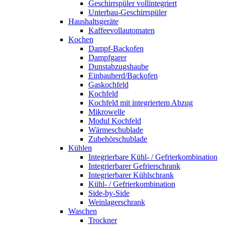
Geschirrspüler vollintegriert
Unterbau-Geschirrspüler
Haushaltsgeräte
Kaffeevollautomaten
Kochen
Dampf-Backofen
Dampfgarer
Dunstabzugshaube
Einbauherd/Backofen
Gaskochfeld
Kochfeld
Kochfeld mit integriertem Abzug
Mikrowelle
Modul Kochfeld
Wärmeschublade
Zubehörschublade
Kühlen
Integrierbare Kühl- / Gefrierkombination
Integrierbarer Gefrierschrank
Integrierbarer Kühlschrank
Kühl- / Gefrierkombination
Side-by-Side
Weinlagerschrank
Waschen
Trockner