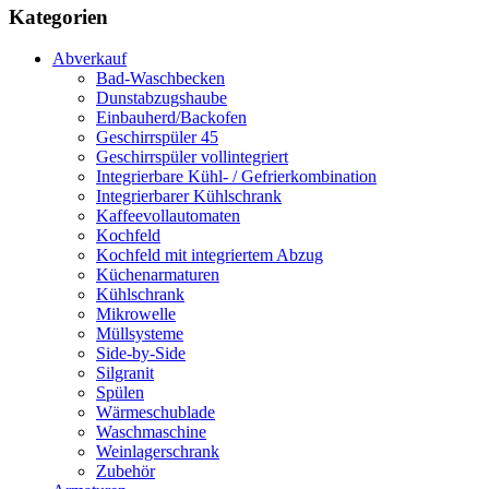
Kategorien
Abverkauf
Bad-Waschbecken
Dunstabzugshaube
Einbauherd/Backofen
Geschirrspüler 45
Geschirrspüler vollintegriert
Integrierbare Kühl- / Gefrierkombination
Integrierbarer Kühlschrank
Kaffeevollautomaten
Kochfeld
Kochfeld mit integriertem Abzug
Küchenarmaturen
Kühlschrank
Mikrowelle
Müllsysteme
Side-by-Side
Silgranit
Spülen
Wärmeschublade
Waschmaschine
Weinlagerschrank
Zubehör