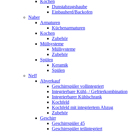
Kochen
Dunstabzugshaube
Einbauherd/Backofen
Naber
Armaturen
Küchenarmaturen
Kochen
Zubehör
Müllsysteme
Müllsysteme
Zubehör
Spülen
Keramik
Spülen
Neff
Abverkauf
Geschirrspüler vollintegriert
Integrierbare Kühl- / Gefrierkombination
Integrierbarer Kühlschrank
Kochfeld
Kochfeld mit integriertem Abzug
Zubehör
Geschirr
Geschirrspüler 45
Geschirrspüler teilintegriert