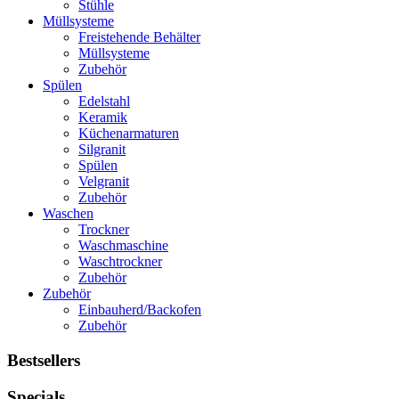
Stühle
Müllsysteme
Freistehende Behälter
Müllsysteme
Zubehör
Spülen
Edelstahl
Keramik
Küchenarmaturen
Silgranit
Spülen
Velgranit
Zubehör
Waschen
Trockner
Waschmaschine
Waschtrockner
Zubehör
Zubehör
Einbauherd/Backofen
Zubehör
Bestsellers
Specials