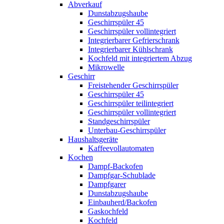
Abverkauf
Dunstabzugshaube
Geschirrspüler 45
Geschirrspüler vollintegriert
Integrierbarer Gefrierschrank
Integrierbarer Kühlschrank
Kochfeld mit integriertem Abzug
Mikrowelle
Geschirr
Freistehender Geschirrspüler
Geschirrspüler 45
Geschirrspüler teilintegriert
Geschirrspüler vollintegriert
Standgeschirrspüler
Unterbau-Geschirrspüler
Haushaltsgeräte
Kaffeevollautomaten
Kochen
Dampf-Backofen
Dampfgar-Schublade
Dampfgarer
Dunstabzugshaube
Einbauherd/Backofen
Gaskochfeld
Kochfeld