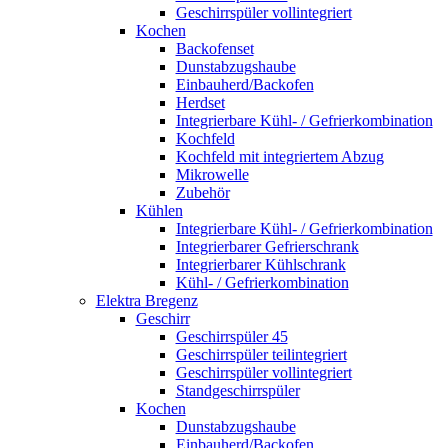
Geschirrspüler vollintegriert
Kochen
Backofenset
Dunstabzugshaube
Einbauherd/Backofen
Herdset
Integrierbare Kühl- / Gefrierkombination
Kochfeld
Kochfeld mit integriertem Abzug
Mikrowelle
Zubehör
Kühlen
Integrierbare Kühl- / Gefrierkombination
Integrierbarer Gefrierschrank
Integrierbarer Kühlschrank
Kühl- / Gefrierkombination
Elektra Bregenz
Geschirr
Geschirrspüler 45
Geschirrspüler teilintegriert
Geschirrspüler vollintegriert
Standgeschirrspüler
Kochen
Dunstabzugshaube
Einbauherd/Backofen