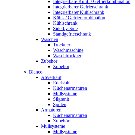
Integrierbare Kühl- / Gefrierkombination
Integrierbarer Gefrierschrank
Integrierbarer Kühlschrank
Kühl- / Gefrierkombination
Kühlschrank
Side-by-Side
Standgefrierschrank
Waschen
Trockner
Waschmaschine
Waschtrockner
Zubehör
Zubehör
Blanco
Abverkauf
Edelstahl
Küchenarmaturen
Müllsysteme
Silgranit
Spülen
Armaturen
Küchenarmaturen
Zubehör
Müllsysteme
Müllsysteme