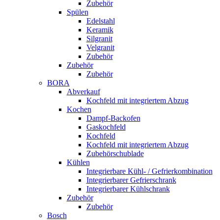
Zubehör
Spülen
Edelstahl
Keramik
Silgranit
Velgranit
Zubehör
Zubehör
Zubehör
BORA
Abverkauf
Kochfeld mit integriertem Abzug
Kochen
Dampf-Backofen
Gaskochfeld
Kochfeld
Kochfeld mit integriertem Abzug
Zubehörschublade
Kühlen
Integrierbare Kühl- / Gefrierkombination
Integrierbarer Gefrierschrank
Integrierbarer Kühlschrank
Zubehör
Zubehör
Bosch