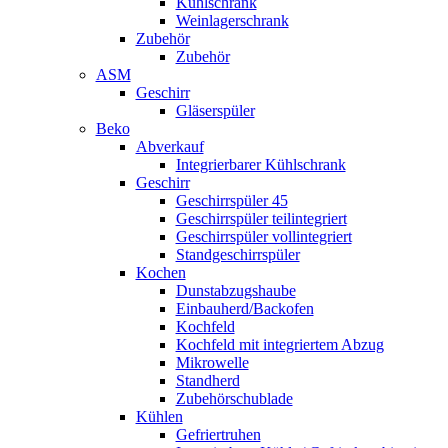
Kühlschrank
Weinlagerschrank
Zubehör
Zubehör
ASM
Geschirr
Gläserspüler
Beko
Abverkauf
Integrierbarer Kühlschrank
Geschirr
Geschirrspüler 45
Geschirrspüler teilintegriert
Geschirrspüler vollintegriert
Standgeschirrspüler
Kochen
Dunstabzugshaube
Einbauherd/Backofen
Kochfeld
Kochfeld mit integriertem Abzug
Mikrowelle
Standherd
Zubehörschublade
Kühlen
Gefriertruhen