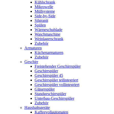
Kühlschrank
Mikrowelle
Müllsysteme
Side-by-Side
Silgranit
Spülen
Wärmeschublade
Waschmaschine
Weinlagerschrank
Zubehör
Armaturen
Küchenarmaturen
Zubehör
Geschirr
Freistehender Geschirrspüler
Geschirrspüler
Geschirrspüler 45
Geschirrspüler teilintegriert
Geschirrspüler vollintegriert
Gläserspüler
Standgeschirrspüler
Unterbau-Geschirrspüler
Zubehör
Haushaltsgeräte
Kaffeevollautomaten