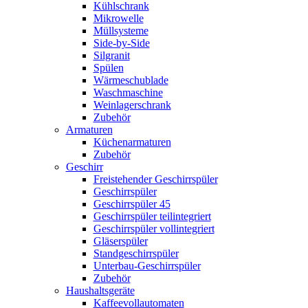
Kühlschrank
Mikrowelle
Müllsysteme
Side-by-Side
Silgranit
Spülen
Wärmeschublade
Waschmaschine
Weinlagerschrank
Zubehör
Armaturen
Küchenarmaturen
Zubehör
Geschirr
Freistehender Geschirrspüler
Geschirrspüler
Geschirrspüler 45
Geschirrspüler teilintegriert
Geschirrspüler vollintegriert
Gläserspüler
Standgeschirrspüler
Unterbau-Geschirrspüler
Zubehör
Haushaltsgeräte
Kaffeevollautomaten