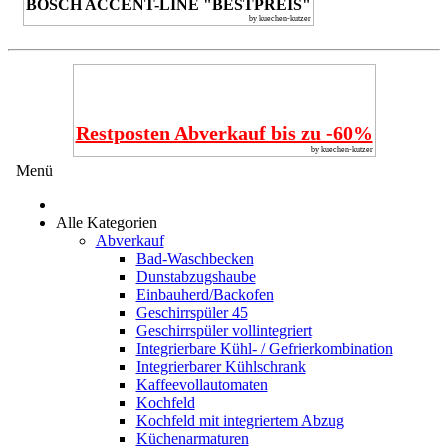
BOSCH ACCENT-LINE "BESTPREIS"
by kuechen-kutzer
Restposten Abverkauf bis zu -60%
by kuechen-kutzer
Menü
Alle Kategorien
Abverkauf
Bad-Waschbecken
Dunstabzugshaube
Einbauherd/Backofen
Geschirrspüler 45
Geschirrspüler vollintegriert
Integrierbare Kühl- / Gefrierkombination
Integrierbarer Kühlschrank
Kaffeevollautomaten
Kochfeld
Kochfeld mit integriertem Abzug
Küchenarmaturen