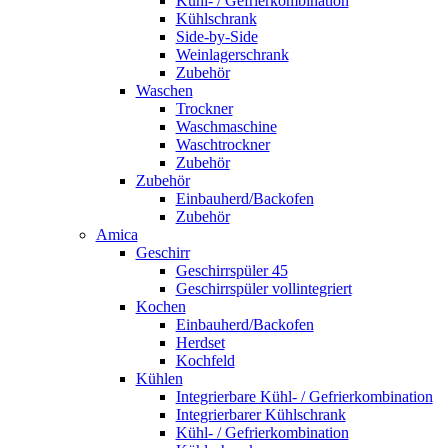
Kühl- / Gefrierkombination
Kühlschrank
Side-by-Side
Weinlagerschrank
Zubehör
Waschen
Trockner
Waschmaschine
Waschtrockner
Zubehör
Zubehör
Einbauherd/Backofen
Zubehör
Amica
Geschirr
Geschirrspüler 45
Geschirrspüler vollintegriert
Kochen
Einbauherd/Backofen
Herdset
Kochfeld
Kühlen
Integrierbare Kühl- / Gefrierkombination
Integrierbarer Kühlschrank
Kühl- / Gefrierkombination