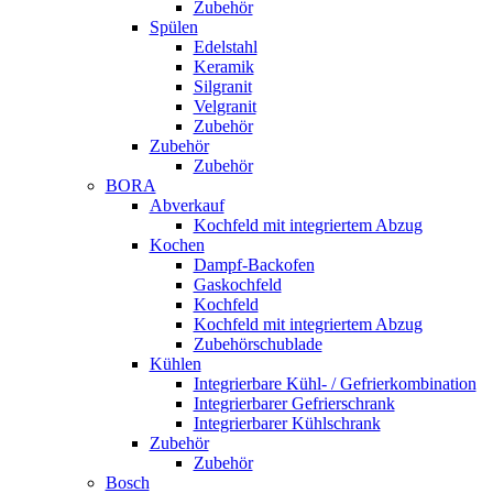
Zubehör
Spülen
Edelstahl
Keramik
Silgranit
Velgranit
Zubehör
Zubehör
Zubehör
BORA
Abverkauf
Kochfeld mit integriertem Abzug
Kochen
Dampf-Backofen
Gaskochfeld
Kochfeld
Kochfeld mit integriertem Abzug
Zubehörschublade
Kühlen
Integrierbare Kühl- / Gefrierkombination
Integrierbarer Gefrierschrank
Integrierbarer Kühlschrank
Zubehör
Zubehör
Bosch