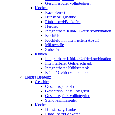
Geschirrspüler vollintegriert
Kochen
Backofenset
Dunstabzugshaube
Einbauherd/Backofen
Herdset
Integrierbare Kühl- / Gefrierkombination
Kochfeld
Kochfeld mit integriertem Abzug
Mikrowelle
Zubehör
Kühlen
Integrierbare Kühl- / Gefrierkombination
Integrierbarer Gefrierschrank
Integrierbarer Kühlschrank
Kühl- / Gefrierkombination
Elektra Bregenz
Geschirr
Geschirrspüler 45
Geschirrspüler teilintegriert
Geschirrspüler vollintegriert
Standgeschirrspüler
Kochen
Dunstabzugshaube
Einbauherd/Backofen