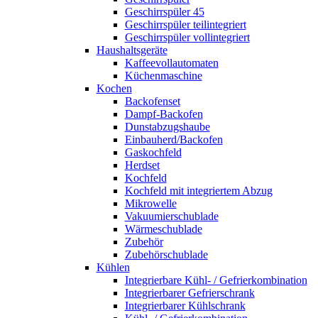
Geschirrspüler 45
Geschirrspüler teilintegriert
Geschirrspüler vollintegriert
Haushaltsgeräte
Kaffeevollautomaten
Küchenmaschine
Kochen
Backofenset
Dampf-Backofen
Dunstabzugshaube
Einbauherd/Backofen
Gaskochfeld
Herdset
Kochfeld
Kochfeld mit integriertem Abzug
Mikrowelle
Vakuumierschublade
Wärmeschublade
Zubehör
Zubehörschublade
Kühlen
Integrierbare Kühl- / Gefrierkombination
Integrierbarer Gefrierschrank
Integrierbarer Kühlschrank