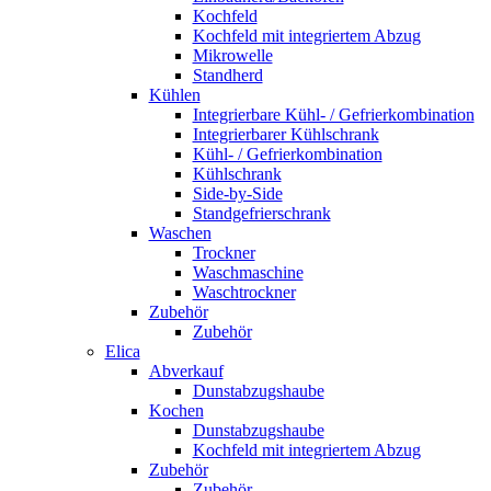
Kochfeld
Kochfeld mit integriertem Abzug
Mikrowelle
Standherd
Kühlen
Integrierbare Kühl- / Gefrierkombination
Integrierbarer Kühlschrank
Kühl- / Gefrierkombination
Kühlschrank
Side-by-Side
Standgefrierschrank
Waschen
Trockner
Waschmaschine
Waschtrockner
Zubehör
Zubehör
Elica
Abverkauf
Dunstabzugshaube
Kochen
Dunstabzugshaube
Kochfeld mit integriertem Abzug
Zubehör
Zubehör