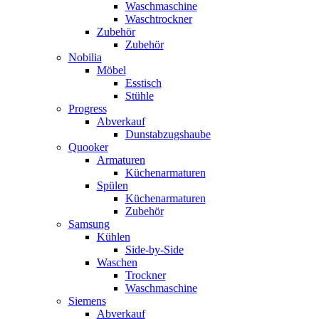
Waschmaschine
Waschtrockner
Zubehör
Zubehör
Nobilia
Möbel
Esstisch
Stühle
Progress
Abverkauf
Dunstabzugshaube
Quooker
Armaturen
Küchenarmaturen
Spülen
Küchenarmaturen
Zubehör
Samsung
Kühlen
Side-by-Side
Waschen
Trockner
Waschmaschine
Siemens
Abverkauf