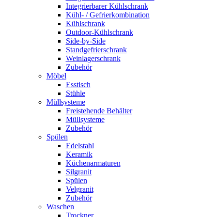
Integrierbarer Kühlschrank
Kühl- / Gefrierkombination
Kühlschrank
Outdoor-Kühlschrank
Side-by-Side
Standgefrierschrank
Weinlagerschrank
Zubehör
Möbel
Esstisch
Stühle
Müllsysteme
Freistehende Behälter
Müllsysteme
Zubehör
Spülen
Edelstahl
Keramik
Küchenarmaturen
Silgranit
Spülen
Velgranit
Zubehör
Waschen
Trockner