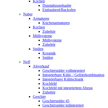
Kochen
Dunstabzugshaube
Einbauherd/Backofen
Naber
Armaturen
Küchenarmaturen
Kochen
Zubehör
Müllsysteme
Müllsysteme
Zubehör
Spülen
Keramik
Spülen
Neff
Abverkauf
Geschirrspüler vollintegriert
Integrierbare Kühl- / Gefrierkombination
Integrierbarer Kühlschrank
Kochfeld
Kochfeld mit integriertem Abzug
Zubehör
Geschirr
Geschirrspüler 45
Geschirrspüler teilintegriert