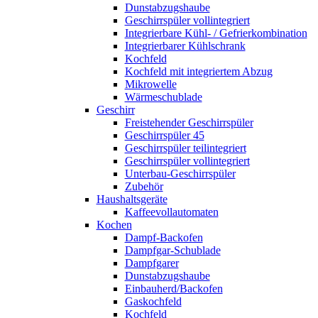
Dunstabzugshaube
Geschirrspüler vollintegriert
Integrierbare Kühl- / Gefrierkombination
Integrierbarer Kühlschrank
Kochfeld
Kochfeld mit integriertem Abzug
Mikrowelle
Wärmeschublade
Geschirr
Freistehender Geschirrspüler
Geschirrspüler 45
Geschirrspüler teilintegriert
Geschirrspüler vollintegriert
Unterbau-Geschirrspüler
Zubehör
Haushaltsgeräte
Kaffeevollautomaten
Kochen
Dampf-Backofen
Dampfgar-Schublade
Dampfgarer
Dunstabzugshaube
Einbauherd/Backofen
Gaskochfeld
Kochfeld