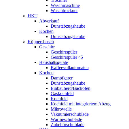
Trockner
Waschmaschine
Waschtrockner
HKT
Abverkauf
Dunstabzugshaube
Kochen
Dunstabzugshaube
Küppersbusch
Geschirr
Geschirrspüler
Geschirrspüler 45
Haushaltsgeräte
Kaffeevollautomaten
Kochen
Dampfgarer
Dunstabzugshaube
Einbauherd/Backofen
Gaskochfeld
Kochfeld
Kochfeld mit integriertem Abzug
Mikrowelle
Vakuumierschublade
Wärmeschublade
Zubehörschublade