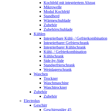
Kochfeld mit integriertem Abzug
Mikrowelle
Modul Kochfeld
Standherd
Wärmeschublade
Zubehör
Zubehörschublade
Kühlen
Integrierbare Kühl- / Gefrierkombination
Integrierbarer Gefrierschrank
Integrierbarer Kühlschrank
Kühl- / Gefrierkombination
Kühlschrank
Side-by-Side
Standgefrierschrank
Weinlagerschrank
Waschen
Trockner
Waschmaschine
Waschtrockner
Zubehör
Zubehör
Electrolux
Geschirr
Geschirrspüler 45