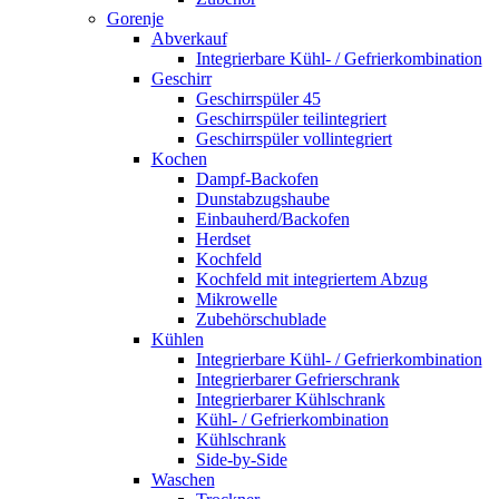
Gorenje
Abverkauf
Integrierbare Kühl- / Gefrierkombination
Geschirr
Geschirrspüler 45
Geschirrspüler teilintegriert
Geschirrspüler vollintegriert
Kochen
Dampf-Backofen
Dunstabzugshaube
Einbauherd/Backofen
Herdset
Kochfeld
Kochfeld mit integriertem Abzug
Mikrowelle
Zubehörschublade
Kühlen
Integrierbare Kühl- / Gefrierkombination
Integrierbarer Gefrierschrank
Integrierbarer Kühlschrank
Kühl- / Gefrierkombination
Kühlschrank
Side-by-Side
Waschen