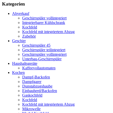
Kategorien
Abverkauf
Geschirrspüler vollintegriert
Integrierbarer Kühlschrank
Kochfeld
Kochfeld mit integriertem Abzug
Zubehör
Geschirr
Geschirrspüler 45
Geschirrspüler teilintegriert
Geschirrspüler vollintegriert
Unterbau-Geschirrspüler
Haushaltsgeräte
Kaffeevollautomaten
Kochen
Dampf-Backofen
Dampfgarer
Dunstabzugshaube
Einbauherd/Backofen
Gaskochfeld
Kochfeld
Kochfeld mit integriertem Abzug
Mikrowelle