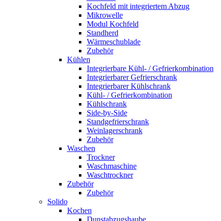
Kochfeld mit integriertem Abzug
Mikrowelle
Modul Kochfeld
Standherd
Wärmeschublade
Zubehör
Kühlen
Integrierbare Kühl- / Gefrierkombination
Integrierbarer Gefrierschrank
Integrierbarer Kühlschrank
Kühl- / Gefrierkombination
Kühlschrank
Side-by-Side
Standgefrierschrank
Weinlagerschrank
Zubehör
Waschen
Trockner
Waschmaschine
Waschtrockner
Zubehör
Zubehör
Solido
Kochen
Dunstabzugshaube