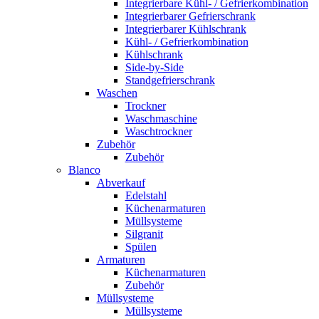
Integrierbare Kühl- / Gefrierkombination
Integrierbarer Gefrierschrank
Integrierbarer Kühlschrank
Kühl- / Gefrierkombination
Kühlschrank
Side-by-Side
Standgefrierschrank
Waschen
Trockner
Waschmaschine
Waschtrockner
Zubehör
Zubehör
Blanco
Abverkauf
Edelstahl
Küchenarmaturen
Müllsysteme
Silgranit
Spülen
Armaturen
Küchenarmaturen
Zubehör
Müllsysteme
Müllsysteme