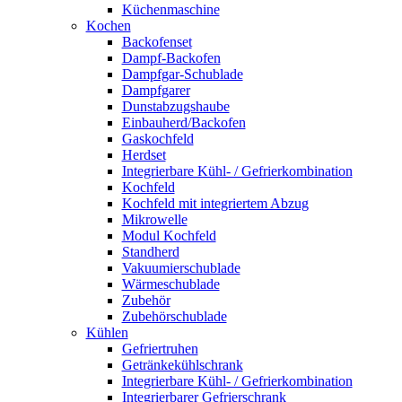
Küchenmaschine
Kochen
Backofenset
Dampf-Backofen
Dampfgar-Schublade
Dampfgarer
Dunstabzugshaube
Einbauherd/Backofen
Gaskochfeld
Herdset
Integrierbare Kühl- / Gefrierkombination
Kochfeld
Kochfeld mit integriertem Abzug
Mikrowelle
Modul Kochfeld
Standherd
Vakuumierschublade
Wärmeschublade
Zubehör
Zubehörschublade
Kühlen
Gefriertruhen
Getränkekühlschrank
Integrierbare Kühl- / Gefrierkombination
Integrierbarer Gefrierschrank