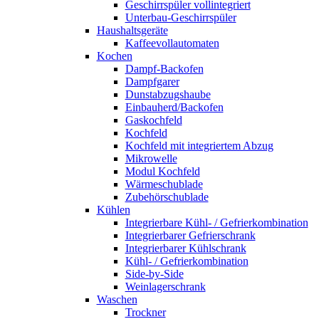
Geschirrspüler vollintegriert
Unterbau-Geschirrspüler
Haushaltsgeräte
Kaffeevollautomaten
Kochen
Dampf-Backofen
Dampfgarer
Dunstabzugshaube
Einbauherd/Backofen
Gaskochfeld
Kochfeld
Kochfeld mit integriertem Abzug
Mikrowelle
Modul Kochfeld
Wärmeschublade
Zubehörschublade
Kühlen
Integrierbare Kühl- / Gefrierkombination
Integrierbarer Gefrierschrank
Integrierbarer Kühlschrank
Kühl- / Gefrierkombination
Side-by-Side
Weinlagerschrank
Waschen
Trockner