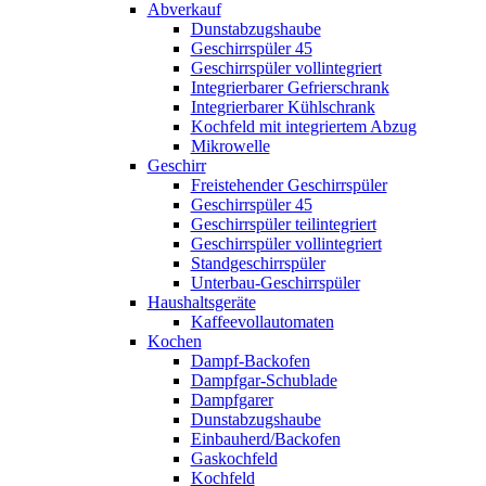
Abverkauf
Dunstabzugshaube
Geschirrspüler 45
Geschirrspüler vollintegriert
Integrierbarer Gefrierschrank
Integrierbarer Kühlschrank
Kochfeld mit integriertem Abzug
Mikrowelle
Geschirr
Freistehender Geschirrspüler
Geschirrspüler 45
Geschirrspüler teilintegriert
Geschirrspüler vollintegriert
Standgeschirrspüler
Unterbau-Geschirrspüler
Haushaltsgeräte
Kaffeevollautomaten
Kochen
Dampf-Backofen
Dampfgar-Schublade
Dampfgarer
Dunstabzugshaube
Einbauherd/Backofen
Gaskochfeld
Kochfeld