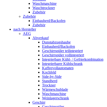
Waschmaschine
Waschtrockner
Zubehör
Zubehör
Einbauherd/Backofen
Zubehör
nach Hersteller
AEG
Abverkauf
Dunstabzugshaube
Einbauherd/Backofen
Geschirrspüler teilintegriert
Geschirrspüler vollintegriert
Integrierbare Kühl- / Gefrierkombination
Integrierbarer Kühlschrank
Kaffeevollautomaten
Kochfeld
Side-by-Side
Standherd
Trockner
Wärmeschublade
Waschmaschine
Weinlagerschrank
Geschirr
Geschirrspüler