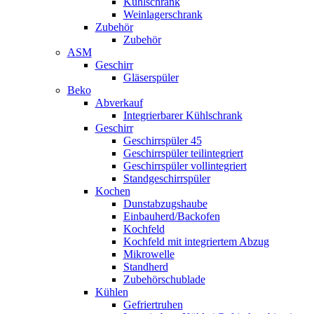
Kühlschrank
Weinlagerschrank
Zubehör
Zubehör
ASM
Geschirr
Gläserspüler
Beko
Abverkauf
Integrierbarer Kühlschrank
Geschirr
Geschirrspüler 45
Geschirrspüler teilintegriert
Geschirrspüler vollintegriert
Standgeschirrspüler
Kochen
Dunstabzugshaube
Einbauherd/Backofen
Kochfeld
Kochfeld mit integriertem Abzug
Mikrowelle
Standherd
Zubehörschublade
Kühlen
Gefriertruhen