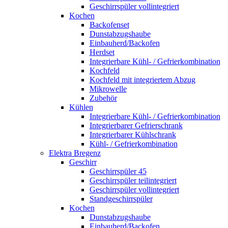
Geschirrspüler vollintegriert
Kochen
Backofenset
Dunstabzugshaube
Einbauherd/Backofen
Herdset
Integrierbare Kühl- / Gefrierkombination
Kochfeld
Kochfeld mit integriertem Abzug
Mikrowelle
Zubehör
Kühlen
Integrierbare Kühl- / Gefrierkombination
Integrierbarer Gefrierschrank
Integrierbarer Kühlschrank
Kühl- / Gefrierkombination
Elektra Bregenz
Geschirr
Geschirrspüler 45
Geschirrspüler teilintegriert
Geschirrspüler vollintegriert
Standgeschirrspüler
Kochen
Dunstabzugshaube
Einbauherd/Backofen