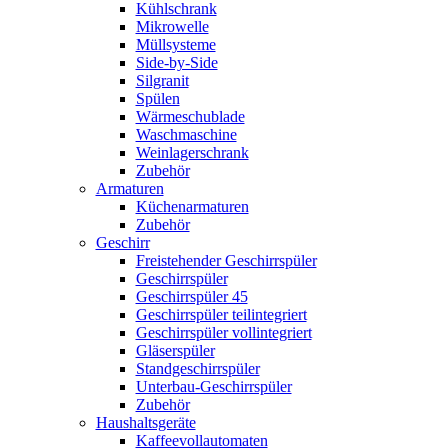
Kühlschrank
Mikrowelle
Müllsysteme
Side-by-Side
Silgranit
Spülen
Wärmeschublade
Waschmaschine
Weinlagerschrank
Zubehör
Armaturen
Küchenarmaturen
Zubehör
Geschirr
Freistehender Geschirrspüler
Geschirrspüler
Geschirrspüler 45
Geschirrspüler teilintegriert
Geschirrspüler vollintegriert
Gläserspüler
Standgeschirrspüler
Unterbau-Geschirrspüler
Zubehör
Haushaltsgeräte
Kaffeevollautomaten