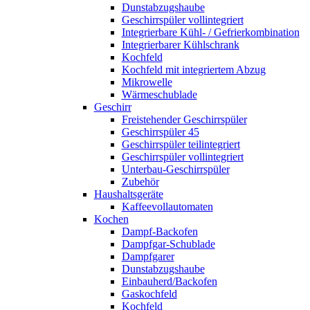
Dunstabzugshaube
Geschirrspüler vollintegriert
Integrierbare Kühl- / Gefrierkombination
Integrierbarer Kühlschrank
Kochfeld
Kochfeld mit integriertem Abzug
Mikrowelle
Wärmeschublade
Geschirr
Freistehender Geschirrspüler
Geschirrspüler 45
Geschirrspüler teilintegriert
Geschirrspüler vollintegriert
Unterbau-Geschirrspüler
Zubehör
Haushaltsgeräte
Kaffeevollautomaten
Kochen
Dampf-Backofen
Dampfgar-Schublade
Dampfgarer
Dunstabzugshaube
Einbauherd/Backofen
Gaskochfeld
Kochfeld