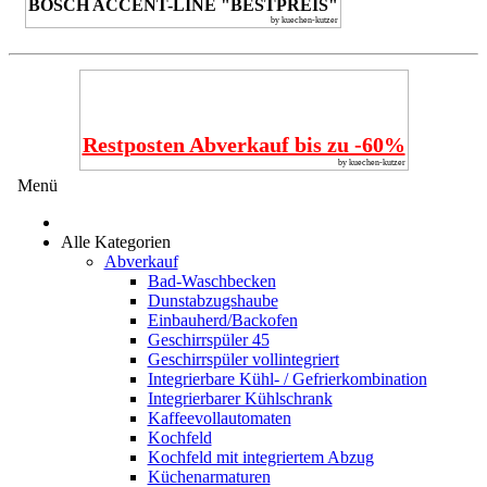
BOSCH ACCENT-LINE "BESTPREIS"
by kuechen-kutzer
Restposten Abverkauf bis zu -60%
by kuechen-kutzer
Menü
Alle Kategorien
Abverkauf
Bad-Waschbecken
Dunstabzugshaube
Einbauherd/Backofen
Geschirrspüler 45
Geschirrspüler vollintegriert
Integrierbare Kühl- / Gefrierkombination
Integrierbarer Kühlschrank
Kaffeevollautomaten
Kochfeld
Kochfeld mit integriertem Abzug
Küchenarmaturen