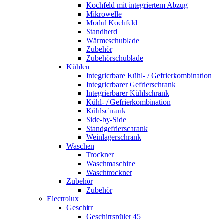
Kochfeld mit integriertem Abzug
Mikrowelle
Modul Kochfeld
Standherd
Wärmeschublade
Zubehör
Zubehörschublade
Kühlen
Integrierbare Kühl- / Gefrierkombination
Integrierbarer Gefrierschrank
Integrierbarer Kühlschrank
Kühl- / Gefrierkombination
Kühlschrank
Side-by-Side
Standgefrierschrank
Weinlagerschrank
Waschen
Trockner
Waschmaschine
Waschtrockner
Zubehör
Zubehör
Electrolux
Geschirr
Geschirrspüler 45