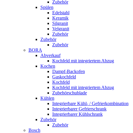
Zubehör
Spülen
Edelstahl
Keramik
Silgranit
Velgranit
Zubehör
Zubehör
Zubehör
BORA
Abverkauf
Kochfeld mit integriertem Abzug
Kochen
Dampf-Backofen
Gaskochfeld
Kochfeld
Kochfeld mit integriertem Abzug
Zubehörschublade
Kühlen
Integrierbare Kühl- / Gefrierkombination
Integrierbarer Gefrierschrank
Integrierbarer Kühlschrank
Zubehör
Zubehör
Bosch