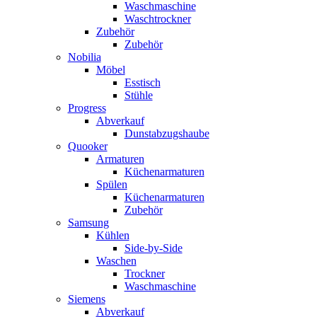
Waschmaschine
Waschtrockner
Zubehör
Zubehör
Nobilia
Möbel
Esstisch
Stühle
Progress
Abverkauf
Dunstabzugshaube
Quooker
Armaturen
Küchenarmaturen
Spülen
Küchenarmaturen
Zubehör
Samsung
Kühlen
Side-by-Side
Waschen
Trockner
Waschmaschine
Siemens
Abverkauf