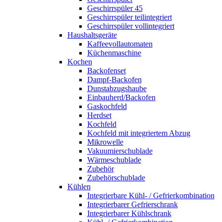
Geschirrspüler 45
Geschirrspüler teilintegriert
Geschirrspüler vollintegriert
Haushaltsgeräte
Kaffeevollautomaten
Küchenmaschine
Kochen
Backofenset
Dampf-Backofen
Dunstabzugshaube
Einbauherd/Backofen
Gaskochfeld
Herdset
Kochfeld
Kochfeld mit integriertem Abzug
Mikrowelle
Vakuumierschublade
Wärmeschublade
Zubehör
Zubehörschublade
Kühlen
Integrierbare Kühl- / Gefrierkombination
Integrierbarer Gefrierschrank
Integrierbarer Kühlschrank