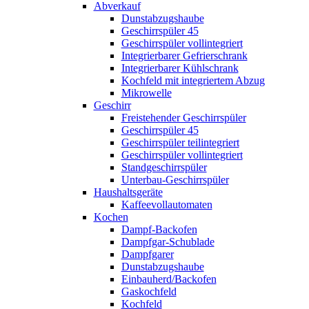
Abverkauf
Dunstabzugshaube
Geschirrspüler 45
Geschirrspüler vollintegriert
Integrierbarer Gefrierschrank
Integrierbarer Kühlschrank
Kochfeld mit integriertem Abzug
Mikrowelle
Geschirr
Freistehender Geschirrspüler
Geschirrspüler 45
Geschirrspüler teilintegriert
Geschirrspüler vollintegriert
Standgeschirrspüler
Unterbau-Geschirrspüler
Haushaltsgeräte
Kaffeevollautomaten
Kochen
Dampf-Backofen
Dampfgar-Schublade
Dampfgarer
Dunstabzugshaube
Einbauherd/Backofen
Gaskochfeld
Kochfeld