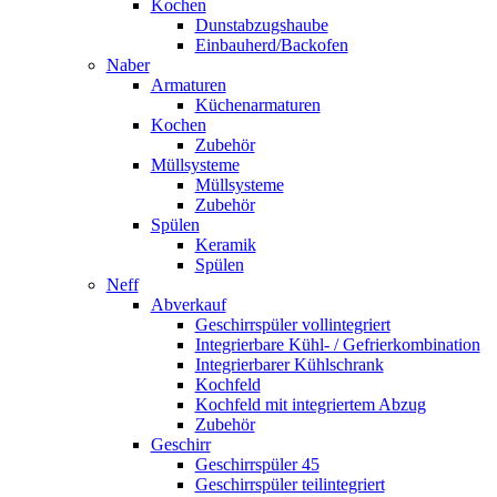
Kochen
Dunstabzugshaube
Einbauherd/Backofen
Naber
Armaturen
Küchenarmaturen
Kochen
Zubehör
Müllsysteme
Müllsysteme
Zubehör
Spülen
Keramik
Spülen
Neff
Abverkauf
Geschirrspüler vollintegriert
Integrierbare Kühl- / Gefrierkombination
Integrierbarer Kühlschrank
Kochfeld
Kochfeld mit integriertem Abzug
Zubehör
Geschirr
Geschirrspüler 45
Geschirrspüler teilintegriert