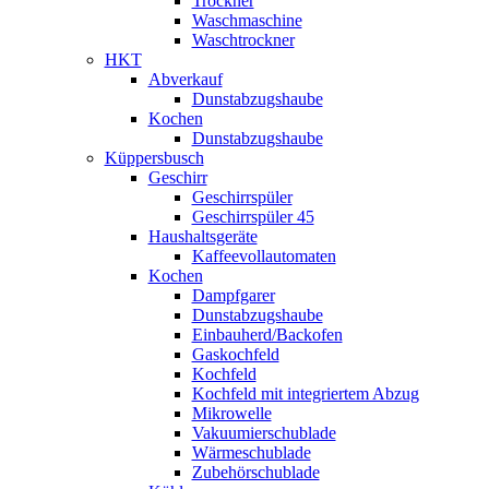
Trockner
Waschmaschine
Waschtrockner
HKT
Abverkauf
Dunstabzugshaube
Kochen
Dunstabzugshaube
Küppersbusch
Geschirr
Geschirrspüler
Geschirrspüler 45
Haushaltsgeräte
Kaffeevollautomaten
Kochen
Dampfgarer
Dunstabzugshaube
Einbauherd/Backofen
Gaskochfeld
Kochfeld
Kochfeld mit integriertem Abzug
Mikrowelle
Vakuumierschublade
Wärmeschublade
Zubehörschublade