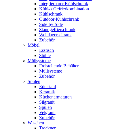
Integrierbarer Kühlschrank
Kühl- / Gefrierkombination
Kühlschrank
Outdoor-Kühlschrank
Side-by-Side
Standgefrierschrank
Weinlagerschrank
Zubehör
Möbel
Esstisch
Stühle
Müllsysteme
Freistehende Behälter
Müllsysteme
Zubehör
Spülen
Edelstahl
Keramik
Küchenarmaturen
Silgranit
Spülen
Velgranit
Zubehör
Waschen
Trockner