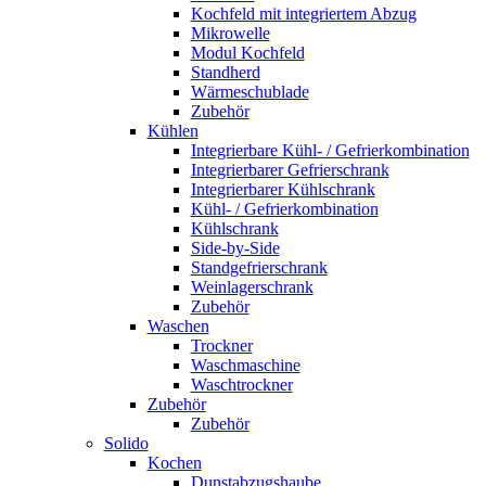
Kochfeld mit integriertem Abzug
Mikrowelle
Modul Kochfeld
Standherd
Wärmeschublade
Zubehör
Kühlen
Integrierbare Kühl- / Gefrierkombination
Integrierbarer Gefrierschrank
Integrierbarer Kühlschrank
Kühl- / Gefrierkombination
Kühlschrank
Side-by-Side
Standgefrierschrank
Weinlagerschrank
Zubehör
Waschen
Trockner
Waschmaschine
Waschtrockner
Zubehör
Zubehör
Solido
Kochen
Dunstabzugshaube