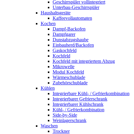
Geschirrspüler vollintegriert
Unterbau-Geschirrspüler
Haushaltsgeräte
Kaffeevollautomaten
Kochen
Dampf-Backofen
Dampfgarer
Dunstabzugshaube
Einbauherd/Backofen
Gaskochfeld
Kochfeld
Kochfeld mit integriertem Abzug
Mikrowelle
Modul Kochfeld
Wärmeschublade
Zubehörschublade
Kühlen
Integrierbare Kühl- / Gefrierkombination
Integrierbarer Gefrierschrank
Integrierbarer Kühlschrank
Kühl- / Gefrierkombination
Side-by-Side
Weinlagerschrank
Waschen
Trockner