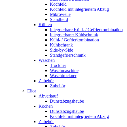
Kochfeld
Kochfeld mit integriertem Abzug
Mikrowelle
Standherd
Kühlen
Integrierbare Kühl- / Gefrierkombination
Integrierbarer Kühlschrank
Kühl- / Gefrierkombination
Kühlschrank
Side-by-Side
Standgefrierschrank
Waschen
Trockner
Waschmaschine
Waschtrockner
Zubehör
Zubehör
Elica
Abverkauf
Dunstabzugshaube
Kochen
Dunstabzugshaube
Kochfeld mit integriertem Abzug
Zubehör
Zubehör