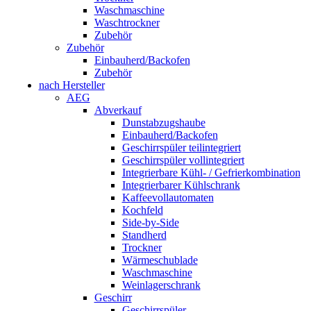
Waschmaschine
Waschtrockner
Zubehör
Zubehör
Einbauherd/Backofen
Zubehör
nach Hersteller
AEG
Abverkauf
Dunstabzugshaube
Einbauherd/Backofen
Geschirrspüler teilintegriert
Geschirrspüler vollintegriert
Integrierbare Kühl- / Gefrierkombination
Integrierbarer Kühlschrank
Kaffeevollautomaten
Kochfeld
Side-by-Side
Standherd
Trockner
Wärmeschublade
Waschmaschine
Weinlagerschrank
Geschirr
Geschirrspüler