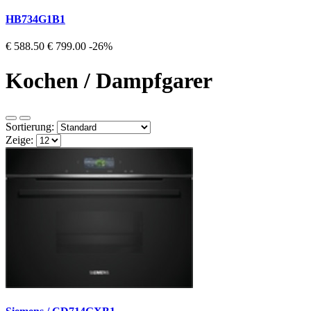
HB734G1B1
€ 588.50
€ 799.00
-26%
Kochen / Dampfgarer
Sortierung:
Zeige: