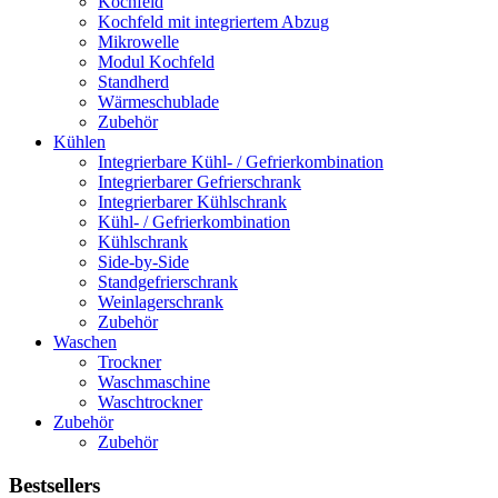
Kochfeld
Kochfeld mit integriertem Abzug
Mikrowelle
Modul Kochfeld
Standherd
Wärmeschublade
Zubehör
Kühlen
Integrierbare Kühl- / Gefrierkombination
Integrierbarer Gefrierschrank
Integrierbarer Kühlschrank
Kühl- / Gefrierkombination
Kühlschrank
Side-by-Side
Standgefrierschrank
Weinlagerschrank
Zubehör
Waschen
Trockner
Waschmaschine
Waschtrockner
Zubehör
Zubehör
Bestsellers