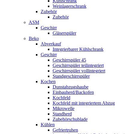
Kühlschrank
Weinlagerschrank
Zubehör
Zubehör
ASM
Geschirr
Gläserspüler
Beko
Abverkauf
Integrierbarer Kühlschrank
Geschirr
Geschirrspüler 45
Geschirrspüler teilintegriert
Geschirrspüler vollintegriert
Standgeschirrspüler
Kochen
Dunstabzugshaube
Einbauherd/Backofen
Kochfeld
Kochfeld mit integriertem Abzug
Mikrowelle
Standherd
Zubehörschublade
Kühlen
Gefriertruhen