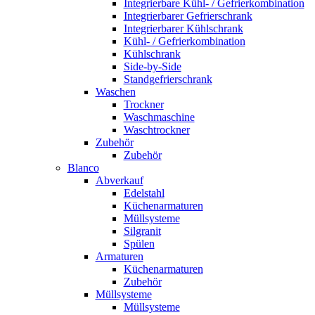
Integrierbare Kühl- / Gefrierkombination
Integrierbarer Gefrierschrank
Integrierbarer Kühlschrank
Kühl- / Gefrierkombination
Kühlschrank
Side-by-Side
Standgefrierschrank
Waschen
Trockner
Waschmaschine
Waschtrockner
Zubehör
Zubehör
Blanco
Abverkauf
Edelstahl
Küchenarmaturen
Müllsysteme
Silgranit
Spülen
Armaturen
Küchenarmaturen
Zubehör
Müllsysteme
Müllsysteme