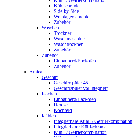
Kühl- / Gefrierkombination
Kühlschrank
Side-by-Side
Weinlagerschrank
Zubehör
Waschen
Trockner
Waschmaschine
Waschtrockner
Zubehör
Zubehör
Einbauherd/Backofen
Zubehör
Amica
Geschirr
Geschirrspüler 45
Geschirrspüler vollintegriert
Kochen
Einbauherd/Backofen
Herdset
Kochfeld
Kühlen
Integrierbare Kühl- / Gefrierkombination
Integrierbarer Kühlschrank
Kühl- / Gefrierkombination