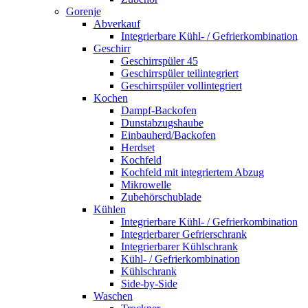
Gorenje
Abverkauf
Integrierbare Kühl- / Gefrierkombination
Geschirr
Geschirrspüler 45
Geschirrspüler teilintegriert
Geschirrspüler vollintegriert
Kochen
Dampf-Backofen
Dunstabzugshaube
Einbauherd/Backofen
Herdset
Kochfeld
Kochfeld mit integriertem Abzug
Mikrowelle
Zubehörschublade
Kühlen
Integrierbare Kühl- / Gefrierkombination
Integrierbarer Gefrierschrank
Integrierbarer Kühlschrank
Kühl- / Gefrierkombination
Kühlschrank
Side-by-Side
Waschen