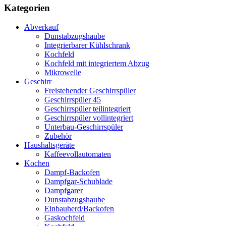
Kategorien
Abverkauf
Dunstabzugshaube
Integrierbarer Kühlschrank
Kochfeld
Kochfeld mit integriertem Abzug
Mikrowelle
Geschirr
Freistehender Geschirrspüler
Geschirrspüler 45
Geschirrspüler teilintegriert
Geschirrspüler vollintegriert
Unterbau-Geschirrspüler
Zubehör
Haushaltsgeräte
Kaffeevollautomaten
Kochen
Dampf-Backofen
Dampfgar-Schublade
Dampfgarer
Dunstabzugshaube
Einbauherd/Backofen
Gaskochfeld