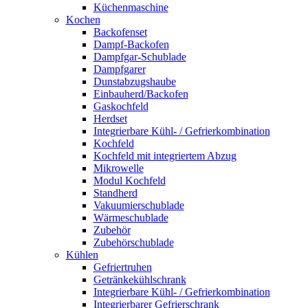
Küchenmaschine
Kochen
Backofenset
Dampf-Backofen
Dampfgar-Schublade
Dampfgarer
Dunstabzugshaube
Einbauherd/Backofen
Gaskochfeld
Herdset
Integrierbare Kühl- / Gefrierkombination
Kochfeld
Kochfeld mit integriertem Abzug
Mikrowelle
Modul Kochfeld
Standherd
Vakuumierschublade
Wärmeschublade
Zubehör
Zubehörschublade
Kühlen
Gefriertruhen
Getränkekühlschrank
Integrierbare Kühl- / Gefrierkombination
Integrierbarer Gefrierschrank