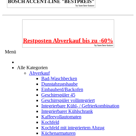
BOSCH ACCENT-LINE "BESTPREIS"
by kuechen-kutzer
Restposten Abverkauf bis zu -60%
by kuechen-kutzer
Menü
Alle Kategorien
Abverkauf
Bad-Waschbecken
Dunstabzugshaube
Einbauherd/Backofen
Geschirrspüler 45
Geschirrspüler vollintegriert
Integrierbare Kühl- / Gefrierkombination
Integrierbarer Kühlschrank
Kaffeevollautomaten
Kochfeld
Kochfeld mit integriertem Abzug
Küchenarmaturen