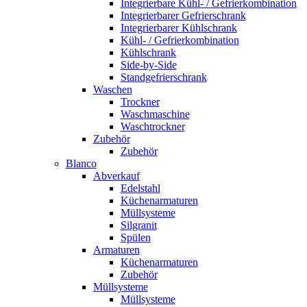
Integrierbare Kühl- / Gefrierkombination
Integrierbarer Gefrierschrank
Integrierbarer Kühlschrank
Kühl- / Gefrierkombination
Kühlschrank
Side-by-Side
Standgefrierschrank
Waschen
Trockner
Waschmaschine
Waschtrockner
Zubehör
Zubehör
Blanco
Abverkauf
Edelstahl
Küchenarmaturen
Müllsysteme
Silgranit
Spülen
Armaturen
Küchenarmaturen
Zubehör
Müllsysteme
Müllsysteme