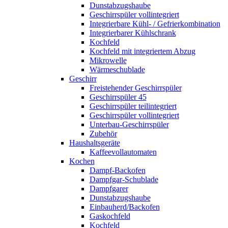
Dunstabzugshaube
Geschirrspüler vollintegriert
Integrierbare Kühl- / Gefrierkombination
Integrierbarer Kühlschrank
Kochfeld
Kochfeld mit integriertem Abzug
Mikrowelle
Wärmeschublade
Geschirr
Freistehender Geschirrspüler
Geschirrspüler 45
Geschirrspüler teilintegriert
Geschirrspüler vollintegriert
Unterbau-Geschirrspüler
Zubehör
Haushaltsgeräte
Kaffeevollautomaten
Kochen
Dampf-Backofen
Dampfgar-Schublade
Dampfgarer
Dunstabzugshaube
Einbauherd/Backofen
Gaskochfeld
Kochfeld