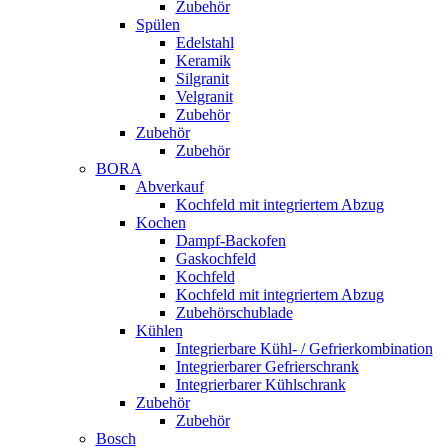
Zubehör
Spülen
Edelstahl
Keramik
Silgranit
Velgranit
Zubehör
Zubehör
Zubehör
BORA
Abverkauf
Kochfeld mit integriertem Abzug
Kochen
Dampf-Backofen
Gaskochfeld
Kochfeld
Kochfeld mit integriertem Abzug
Zubehörschublade
Kühlen
Integrierbare Kühl- / Gefrierkombination
Integrierbarer Gefrierschrank
Integrierbarer Kühlschrank
Zubehör
Zubehör
Bosch