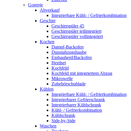
Gorenje
Abverkauf
Integrierbare Kühl- / Gefrierkombination
Geschirr
Geschirrspüler 45
Geschirrspüler teilintegriert
Geschirrspüler vollintegriert
Kochen
Dampf-Backofen
Dunstabzugshaube
Einbauherd/Backofen
Herdset
Kochfeld
Kochfeld mit integriertem Abzug
Mikrowelle
Zubehörschublade
Kühlen
Integrierbare Kühl- / Gefrierkombination
Integrierbarer Gefrierschrank
Integrierbarer Kühlschrank
Kühl- / Gefrierkombination
Kühlschrank
Side-by-Side
Waschen