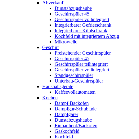
Abverkauf
Dunstabzugshaube
Geschirrspüler 45
Geschirrspüler vollintegriert
Integrierbarer Gefrierschrank
Integrierbarer Kühlschrank
Kochfeld mit integriertem Abzug
Mikrowelle
Geschirr
Freistehender Geschirrspüler
Geschirrspüler 45
Geschirrspüler teilintegriert
Geschirrspüler vollintegriert
Standgeschirrspüler
Unterbau-Geschirrspüler
Haushaltsgeräte
Kaffeevollautomaten
Kochen
Dampf-Backofen
Dampfgar-Schublade
Dampfgarer
Dunstabzugshaube
Einbauherd/Backofen
Gaskochfeld
Kochfeld