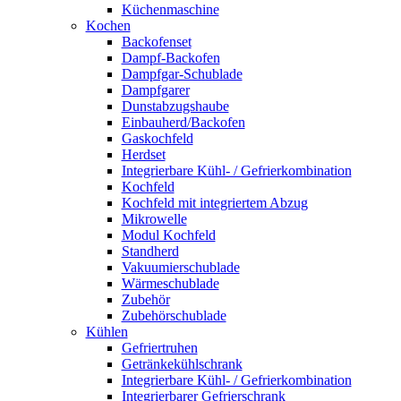
Küchenmaschine
Kochen
Backofenset
Dampf-Backofen
Dampfgar-Schublade
Dampfgarer
Dunstabzugshaube
Einbauherd/Backofen
Gaskochfeld
Herdset
Integrierbare Kühl- / Gefrierkombination
Kochfeld
Kochfeld mit integriertem Abzug
Mikrowelle
Modul Kochfeld
Standherd
Vakuumierschublade
Wärmeschublade
Zubehör
Zubehörschublade
Kühlen
Gefriertruhen
Getränkekühlschrank
Integrierbare Kühl- / Gefrierkombination
Integrierbarer Gefrierschrank