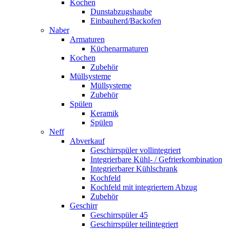
Kochen
Dunstabzugshaube
Einbauherd/Backofen
Naber
Armaturen
Küchenarmaturen
Kochen
Zubehör
Müllsysteme
Müllsysteme
Zubehör
Spülen
Keramik
Spülen
Neff
Abverkauf
Geschirrspüler vollintegriert
Integrierbare Kühl- / Gefrierkombination
Integrierbarer Kühlschrank
Kochfeld
Kochfeld mit integriertem Abzug
Zubehör
Geschirr
Geschirrspüler 45
Geschirrspüler teilintegriert