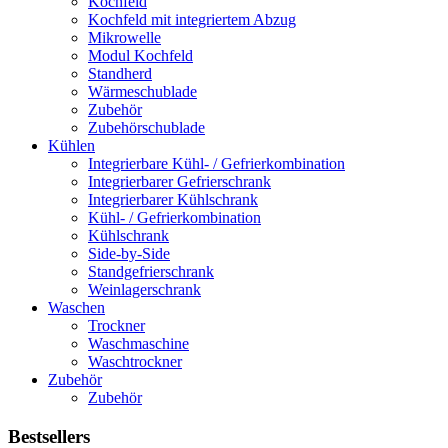
Kochfeld
Kochfeld mit integriertem Abzug
Mikrowelle
Modul Kochfeld
Standherd
Wärmeschublade
Zubehör
Zubehörschublade
Kühlen
Integrierbare Kühl- / Gefrierkombination
Integrierbarer Gefrierschrank
Integrierbarer Kühlschrank
Kühl- / Gefrierkombination
Kühlschrank
Side-by-Side
Standgefrierschrank
Weinlagerschrank
Waschen
Trockner
Waschmaschine
Waschtrockner
Zubehör
Zubehör
Bestsellers