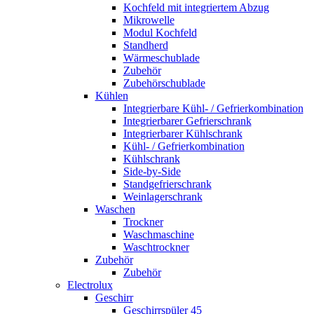
Kochfeld mit integriertem Abzug
Mikrowelle
Modul Kochfeld
Standherd
Wärmeschublade
Zubehör
Zubehörschublade
Kühlen
Integrierbare Kühl- / Gefrierkombination
Integrierbarer Gefrierschrank
Integrierbarer Kühlschrank
Kühl- / Gefrierkombination
Kühlschrank
Side-by-Side
Standgefrierschrank
Weinlagerschrank
Waschen
Trockner
Waschmaschine
Waschtrockner
Zubehör
Zubehör
Electrolux
Geschirr
Geschirrspüler 45