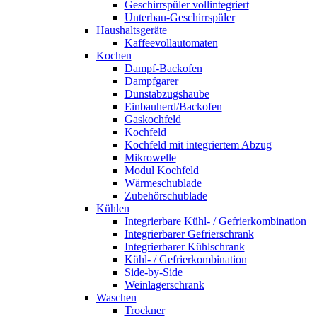
Geschirrspüler vollintegriert
Unterbau-Geschirrspüler
Haushaltsgeräte
Kaffeevollautomaten
Kochen
Dampf-Backofen
Dampfgarer
Dunstabzugshaube
Einbauherd/Backofen
Gaskochfeld
Kochfeld
Kochfeld mit integriertem Abzug
Mikrowelle
Modul Kochfeld
Wärmeschublade
Zubehörschublade
Kühlen
Integrierbare Kühl- / Gefrierkombination
Integrierbarer Gefrierschrank
Integrierbarer Kühlschrank
Kühl- / Gefrierkombination
Side-by-Side
Weinlagerschrank
Waschen
Trockner