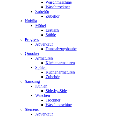
Waschmaschine
Waschtrockner
Zubehör
Zubehör
Nobilia
Möbel
Esstisch
Stühle
Progress
Abverkauf
Dunstabzugshaube
Quooker
Armaturen
Küchenarmaturen
Spülen
Küchenarmaturen
Zubehör
Samsung
Kühlen
Side-by-Side
Waschen
Trockner
Waschmaschine
Siemens
Abverkauf