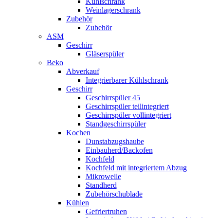
Kühlschrank
Weinlagerschrank
Zubehör
Zubehör
ASM
Geschirr
Gläserspüler
Beko
Abverkauf
Integrierbarer Kühlschrank
Geschirr
Geschirrspüler 45
Geschirrspüler teilintegriert
Geschirrspüler vollintegriert
Standgeschirrspüler
Kochen
Dunstabzugshaube
Einbauherd/Backofen
Kochfeld
Kochfeld mit integriertem Abzug
Mikrowelle
Standherd
Zubehörschublade
Kühlen
Gefriertruhen