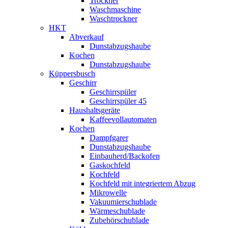
Trockner
Waschmaschine
Waschtrockner
HKT
Abverkauf
Dunstabzugshaube
Kochen
Dunstabzugshaube
Küppersbusch
Geschirr
Geschirrspüler
Geschirrspüler 45
Haushaltsgeräte
Kaffeevollautomaten
Kochen
Dampfgarer
Dunstabzugshaube
Einbauherd/Backofen
Gaskochfeld
Kochfeld
Kochfeld mit integriertem Abzug
Mikrowelle
Vakuumierschublade
Wärmeschublade
Zubehörschublade