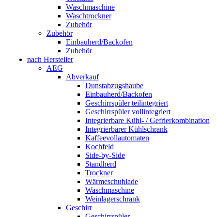
Waschmaschine
Waschtrockner
Zubehör
Zubehör
Einbauherd/Backofen
Zubehör
nach Hersteller
AEG
Abverkauf
Dunstabzugshaube
Einbauherd/Backofen
Geschirrspüler teilintegriert
Geschirrspüler vollintegriert
Integrierbare Kühl- / Gefrierkombination
Integrierbarer Kühlschrank
Kaffeevollautomaten
Kochfeld
Side-by-Side
Standherd
Trockner
Wärmeschublade
Waschmaschine
Weinlagerschrank
Geschirr
Geschirrspüler