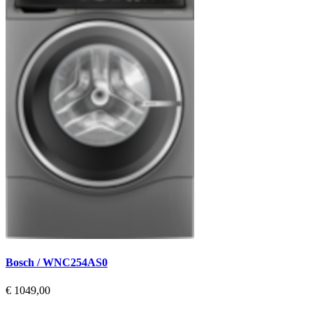
Bosch / WNC254AS0
€ 1049,00