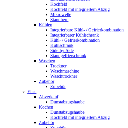
Kochfeld
Kochfeld mit integriertem Abzug
Mikrowelle
Standherd
Kühlen
Integrierbare Kühl- / Gefrierkombination
Integrierbarer Kühlschrank
Kühl- / Gefrierkombination
Kühlschrank
Side-by-Side
Standgefrierschrank
Waschen
Trockner
Waschmaschine
Waschtrockner
Zubehör
Zubehör
Elica
Abverkauf
Dunstabzugshaube
Kochen
Dunstabzugshaube
Kochfeld mit integriertem Abzug
Zubehör
Zubehör