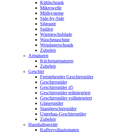
Kühlschrank
Mikrowelle
Müllsysteme
Side-by-Side
Silgranit
Spülen
Wärmeschublade
Waschmaschine
Weinlagerschrank
Zubehör
Armaturen
Küchenarmaturen
Zubehör
Geschirr
Freistehender Geschirrspüler
Geschirrspüler
Geschirrspüler 45
Geschirrspüler teilintegriert
Geschirrspüler vollintegriert
Gläserspüler
Standgeschirrspüler
Unterbau-Geschirrspüler
Zubehör
Haushaltsgeräte
Kaffeevollautomaten