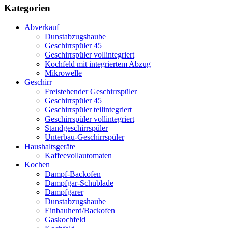
Kategorien
Abverkauf
Dunstabzugshaube
Geschirrspüler 45
Geschirrspüler vollintegriert
Kochfeld mit integriertem Abzug
Mikrowelle
Geschirr
Freistehender Geschirrspüler
Geschirrspüler 45
Geschirrspüler teilintegriert
Geschirrspüler vollintegriert
Standgeschirrspüler
Unterbau-Geschirrspüler
Haushaltsgeräte
Kaffeevollautomaten
Kochen
Dampf-Backofen
Dampfgar-Schublade
Dampfgarer
Dunstabzugshaube
Einbauherd/Backofen
Gaskochfeld