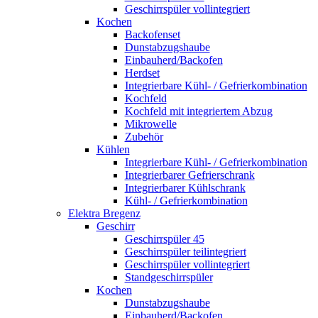
Geschirrspüler vollintegriert
Kochen
Backofenset
Dunstabzugshaube
Einbauherd/Backofen
Herdset
Integrierbare Kühl- / Gefrierkombination
Kochfeld
Kochfeld mit integriertem Abzug
Mikrowelle
Zubehör
Kühlen
Integrierbare Kühl- / Gefrierkombination
Integrierbarer Gefrierschrank
Integrierbarer Kühlschrank
Kühl- / Gefrierkombination
Elektra Bregenz
Geschirr
Geschirrspüler 45
Geschirrspüler teilintegriert
Geschirrspüler vollintegriert
Standgeschirrspüler
Kochen
Dunstabzugshaube
Einbauherd/Backofen