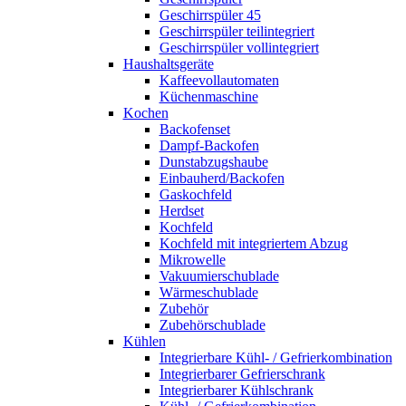
Geschirrspüler 45
Geschirrspüler teilintegriert
Geschirrspüler vollintegriert
Haushaltsgeräte
Kaffeevollautomaten
Küchenmaschine
Kochen
Backofenset
Dampf-Backofen
Dunstabzugshaube
Einbauherd/Backofen
Gaskochfeld
Herdset
Kochfeld
Kochfeld mit integriertem Abzug
Mikrowelle
Vakuumierschublade
Wärmeschublade
Zubehör
Zubehörschublade
Kühlen
Integrierbare Kühl- / Gefrierkombination
Integrierbarer Gefrierschrank
Integrierbarer Kühlschrank