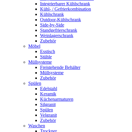
Integrierbarer Kühlschrank
Kühl- / Gefrierkombination
Kühlschrank
Outdoor-Kühlschrank
Side-by-Side
Standgefrierschrank
Weinlagerschrank
Zubehör
Möbel
Esstisch
Stühle
Müllsysteme
Freistehende Behälter
Müllsysteme
Zubehör
Spülen
Edelstahl
Keramik
Küchenarmaturen
Silgranit
Spülen
Velgranit
Zubehör
Waschen
Trockner