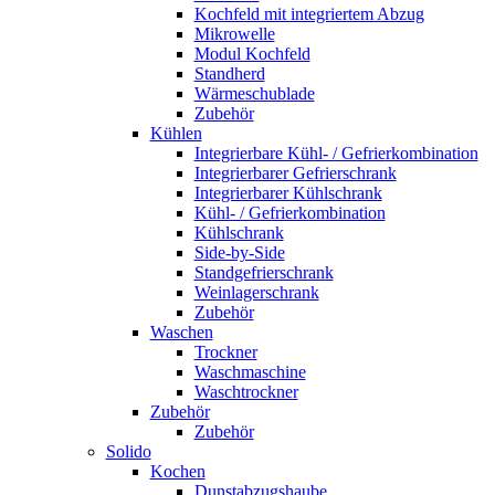
Kochfeld mit integriertem Abzug
Mikrowelle
Modul Kochfeld
Standherd
Wärmeschublade
Zubehör
Kühlen
Integrierbare Kühl- / Gefrierkombination
Integrierbarer Gefrierschrank
Integrierbarer Kühlschrank
Kühl- / Gefrierkombination
Kühlschrank
Side-by-Side
Standgefrierschrank
Weinlagerschrank
Zubehör
Waschen
Trockner
Waschmaschine
Waschtrockner
Zubehör
Zubehör
Solido
Kochen
Dunstabzugshaube