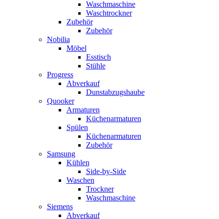
Waschmaschine
Waschtrockner
Zubehör
Zubehör
Nobilia
Möbel
Esstisch
Stühle
Progress
Abverkauf
Dunstabzugshaube
Quooker
Armaturen
Küchenarmaturen
Spülen
Küchenarmaturen
Zubehör
Samsung
Kühlen
Side-by-Side
Waschen
Trockner
Waschmaschine
Siemens
Abverkauf