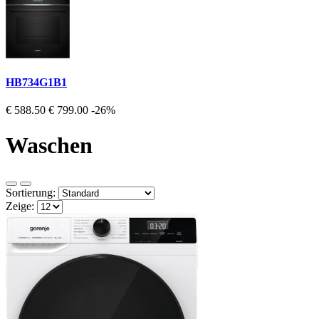
HB734G1B1
€ 588.50
€ 799.00
-26%
Waschen
Sortierung:
Zeige: