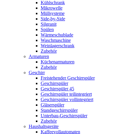
Kühlschrank
Mikrowelle
Müllsysteme
Side-by-Side
Silgranit
Spülen
Wärmeschublade
Waschmaschine
Weinlagerschrank
Zubehör
Armaturen
Küchenarmaturen
Zubehör
Geschirr
Freistehender Geschirrspüler
Geschirrspüler
Geschirrspüler 45
Geschirrspüler teilintegriert
Geschirrspüler vollintegriert
Gläserspüler
Standgeschirrspüler
Unterbau-Geschirrspüler
Zubehör
Haushaltsgeräte
Kaffeevollautomaten