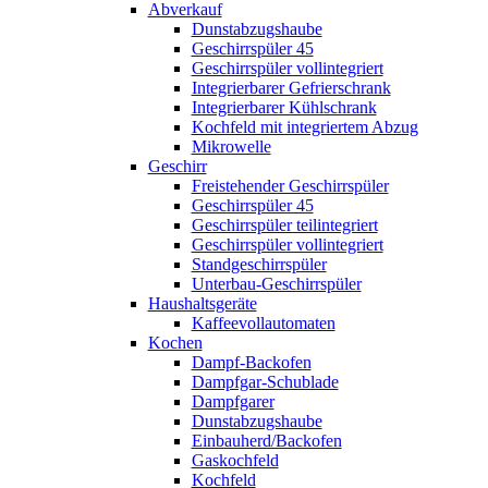
Abverkauf
Dunstabzugshaube
Geschirrspüler 45
Geschirrspüler vollintegriert
Integrierbarer Gefrierschrank
Integrierbarer Kühlschrank
Kochfeld mit integriertem Abzug
Mikrowelle
Geschirr
Freistehender Geschirrspüler
Geschirrspüler 45
Geschirrspüler teilintegriert
Geschirrspüler vollintegriert
Standgeschirrspüler
Unterbau-Geschirrspüler
Haushaltsgeräte
Kaffeevollautomaten
Kochen
Dampf-Backofen
Dampfgar-Schublade
Dampfgarer
Dunstabzugshaube
Einbauherd/Backofen
Gaskochfeld
Kochfeld