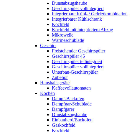
Dunstabzugshaube
Geschirrspüler vollintegriert
Integrierbare Kühl- / Gefrierkombination
Integrierbarer Kühlschrank
Kochfeld
Kochfeld mit integriertem Abzug
Mikrowelle
Wärmeschublade
Geschirr
Freistehender Geschirrspüler
Geschirrspüler 45
Geschirrspüler teilintegriert
Geschirrspüler vollintegriert
Unterbau-Geschirrspüler
Zubehör
Haushaltsgeräte
Kaffeevollautomaten
Kochen
Dampf-Backofen
Dampfgar-Schublade
Dampfgarer
Dunstabzugshaube
Einbauherd/Backofen
Gaskochfeld
Kochfeld