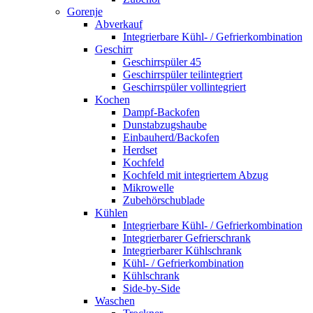
Gorenje
Abverkauf
Integrierbare Kühl- / Gefrierkombination
Geschirr
Geschirrspüler 45
Geschirrspüler teilintegriert
Geschirrspüler vollintegriert
Kochen
Dampf-Backofen
Dunstabzugshaube
Einbauherd/Backofen
Herdset
Kochfeld
Kochfeld mit integriertem Abzug
Mikrowelle
Zubehörschublade
Kühlen
Integrierbare Kühl- / Gefrierkombination
Integrierbarer Gefrierschrank
Integrierbarer Kühlschrank
Kühl- / Gefrierkombination
Kühlschrank
Side-by-Side
Waschen