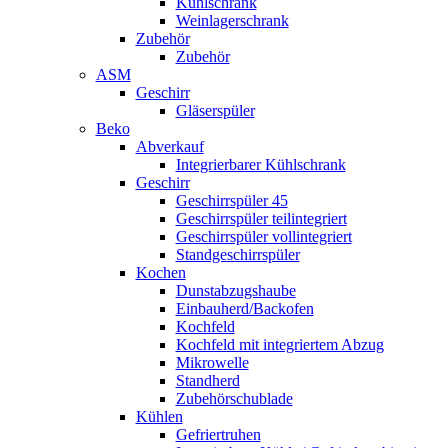
Kühlschrank
Weinlagerschrank
Zubehör
Zubehör
ASM
Geschirr
Gläserspüler
Beko
Abverkauf
Integrierbarer Kühlschrank
Geschirr
Geschirrspüler 45
Geschirrspüler teilintegriert
Geschirrspüler vollintegriert
Standgeschirrspüler
Kochen
Dunstabzugshaube
Einbauherd/Backofen
Kochfeld
Kochfeld mit integriertem Abzug
Mikrowelle
Standherd
Zubehörschublade
Kühlen
Gefriertruhen