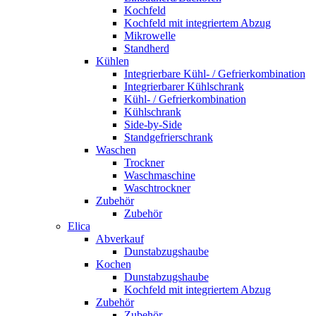
Kochfeld
Kochfeld mit integriertem Abzug
Mikrowelle
Standherd
Kühlen
Integrierbare Kühl- / Gefrierkombination
Integrierbarer Kühlschrank
Kühl- / Gefrierkombination
Kühlschrank
Side-by-Side
Standgefrierschrank
Waschen
Trockner
Waschmaschine
Waschtrockner
Zubehör
Zubehör
Elica
Abverkauf
Dunstabzugshaube
Kochen
Dunstabzugshaube
Kochfeld mit integriertem Abzug
Zubehör
Zubehör