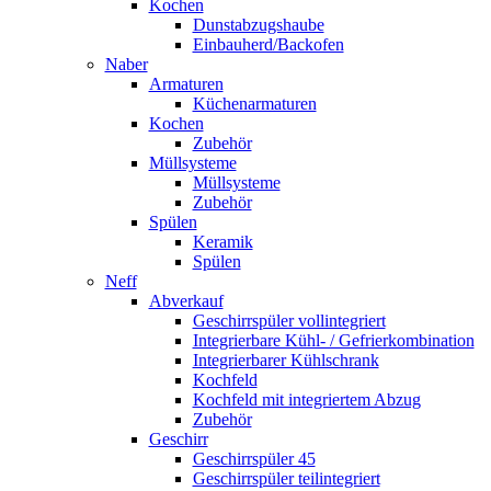
Kochen
Dunstabzugshaube
Einbauherd/Backofen
Naber
Armaturen
Küchenarmaturen
Kochen
Zubehör
Müllsysteme
Müllsysteme
Zubehör
Spülen
Keramik
Spülen
Neff
Abverkauf
Geschirrspüler vollintegriert
Integrierbare Kühl- / Gefrierkombination
Integrierbarer Kühlschrank
Kochfeld
Kochfeld mit integriertem Abzug
Zubehör
Geschirr
Geschirrspüler 45
Geschirrspüler teilintegriert