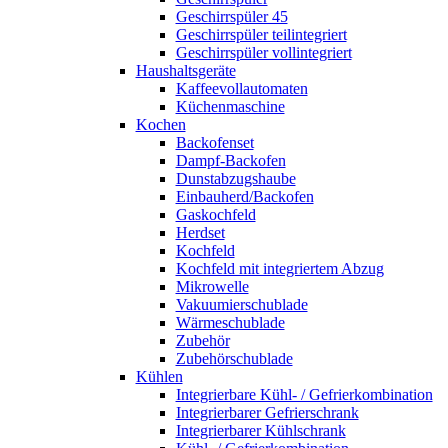
Geschirrspüler 45
Geschirrspüler teilintegriert
Geschirrspüler vollintegriert
Haushaltsgeräte
Kaffeevollautomaten
Küchenmaschine
Kochen
Backofenset
Dampf-Backofen
Dunstabzugshaube
Einbauherd/Backofen
Gaskochfeld
Herdset
Kochfeld
Kochfeld mit integriertem Abzug
Mikrowelle
Vakuumierschublade
Wärmeschublade
Zubehör
Zubehörschublade
Kühlen
Integrierbare Kühl- / Gefrierkombination
Integrierbarer Gefrierschrank
Integrierbarer Kühlschrank