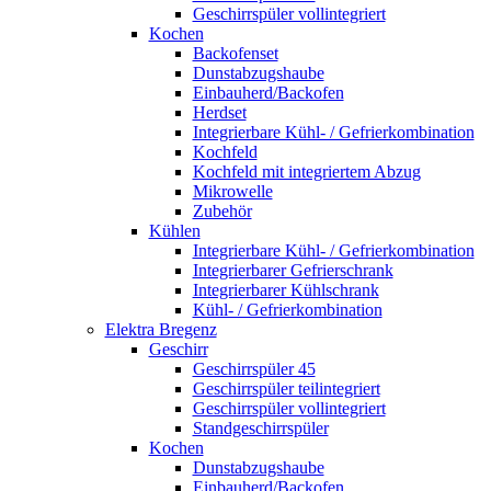
Geschirrspüler vollintegriert
Kochen
Backofenset
Dunstabzugshaube
Einbauherd/Backofen
Herdset
Integrierbare Kühl- / Gefrierkombination
Kochfeld
Kochfeld mit integriertem Abzug
Mikrowelle
Zubehör
Kühlen
Integrierbare Kühl- / Gefrierkombination
Integrierbarer Gefrierschrank
Integrierbarer Kühlschrank
Kühl- / Gefrierkombination
Elektra Bregenz
Geschirr
Geschirrspüler 45
Geschirrspüler teilintegriert
Geschirrspüler vollintegriert
Standgeschirrspüler
Kochen
Dunstabzugshaube
Einbauherd/Backofen