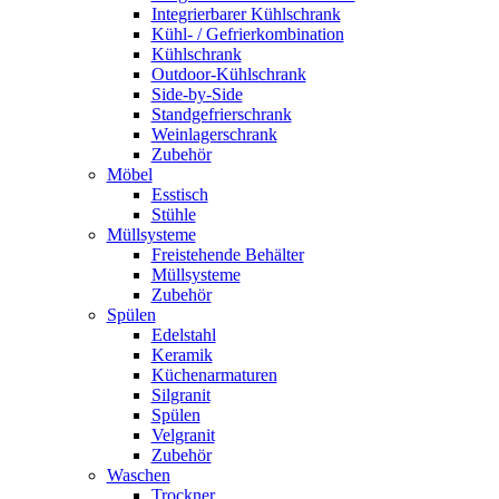
Integrierbarer Kühlschrank
Kühl- / Gefrierkombination
Kühlschrank
Outdoor-Kühlschrank
Side-by-Side
Standgefrierschrank
Weinlagerschrank
Zubehör
Möbel
Esstisch
Stühle
Müllsysteme
Freistehende Behälter
Müllsysteme
Zubehör
Spülen
Edelstahl
Keramik
Küchenarmaturen
Silgranit
Spülen
Velgranit
Zubehör
Waschen
Trockner