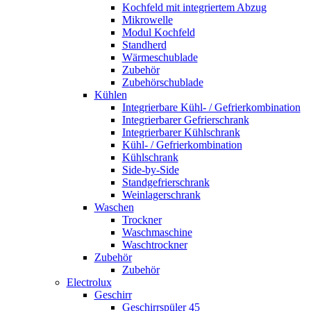
Kochfeld mit integriertem Abzug
Mikrowelle
Modul Kochfeld
Standherd
Wärmeschublade
Zubehör
Zubehörschublade
Kühlen
Integrierbare Kühl- / Gefrierkombination
Integrierbarer Gefrierschrank
Integrierbarer Kühlschrank
Kühl- / Gefrierkombination
Kühlschrank
Side-by-Side
Standgefrierschrank
Weinlagerschrank
Waschen
Trockner
Waschmaschine
Waschtrockner
Zubehör
Zubehör
Electrolux
Geschirr
Geschirrspüler 45