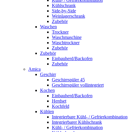
Kühl- / Gefrierkombination
Kühlschrank
Side-by-Side
Weinlagerschrank
Zubehör
Waschen
Trockner
Waschmaschine
Waschtrockner
Zubehör
Zubehör
Einbauherd/Backofen
Zubehör
Amica
Geschirr
Geschirrspüler 45
Geschirrspüler vollintegriert
Kochen
Einbauherd/Backofen
Herdset
Kochfeld
Kühlen
Integrierbare Kühl- / Gefrierkombination
Integrierbarer Kühlschrank
Kühl- / Gefrierkombination