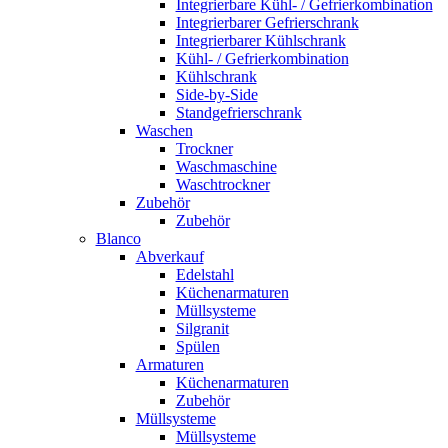
Integrierbare Kühl- / Gefrierkombination
Integrierbarer Gefrierschrank
Integrierbarer Kühlschrank
Kühl- / Gefrierkombination
Kühlschrank
Side-by-Side
Standgefrierschrank
Waschen
Trockner
Waschmaschine
Waschtrockner
Zubehör
Zubehör
Blanco
Abverkauf
Edelstahl
Küchenarmaturen
Müllsysteme
Silgranit
Spülen
Armaturen
Küchenarmaturen
Zubehör
Müllsysteme
Müllsysteme