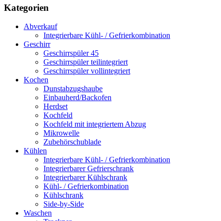
Kategorien
Abverkauf
Integrierbare Kühl- / Gefrierkombination
Geschirr
Geschirrspüler 45
Geschirrspüler teilintegriert
Geschirrspüler vollintegriert
Kochen
Dunstabzugshaube
Einbauherd/Backofen
Herdset
Kochfeld
Kochfeld mit integriertem Abzug
Mikrowelle
Zubehörschublade
Kühlen
Integrierbare Kühl- / Gefrierkombination
Integrierbarer Gefrierschrank
Integrierbarer Kühlschrank
Kühl- / Gefrierkombination
Kühlschrank
Side-by-Side
Waschen