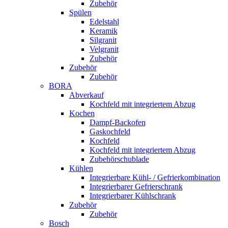
Zubehör
Spülen
Edelstahl
Keramik
Silgranit
Velgranit
Zubehör
Zubehör
Zubehör
BORA
Abverkauf
Kochfeld mit integriertem Abzug
Kochen
Dampf-Backofen
Gaskochfeld
Kochfeld
Kochfeld mit integriertem Abzug
Zubehörschublade
Kühlen
Integrierbare Kühl- / Gefrierkombination
Integrierbarer Gefrierschrank
Integrierbarer Kühlschrank
Zubehör
Zubehör
Bosch