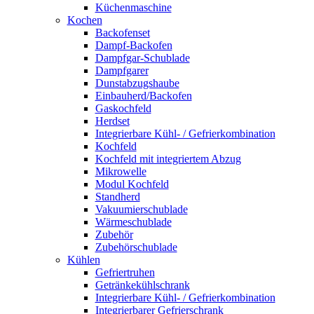
Küchenmaschine
Kochen
Backofenset
Dampf-Backofen
Dampfgar-Schublade
Dampfgarer
Dunstabzugshaube
Einbauherd/Backofen
Gaskochfeld
Herdset
Integrierbare Kühl- / Gefrierkombination
Kochfeld
Kochfeld mit integriertem Abzug
Mikrowelle
Modul Kochfeld
Standherd
Vakuumierschublade
Wärmeschublade
Zubehör
Zubehörschublade
Kühlen
Gefriertruhen
Getränkekühlschrank
Integrierbare Kühl- / Gefrierkombination
Integrierbarer Gefrierschrank