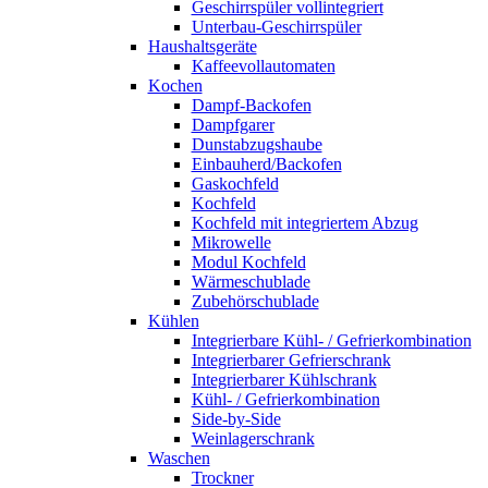
Geschirrspüler vollintegriert
Unterbau-Geschirrspüler
Haushaltsgeräte
Kaffeevollautomaten
Kochen
Dampf-Backofen
Dampfgarer
Dunstabzugshaube
Einbauherd/Backofen
Gaskochfeld
Kochfeld
Kochfeld mit integriertem Abzug
Mikrowelle
Modul Kochfeld
Wärmeschublade
Zubehörschublade
Kühlen
Integrierbare Kühl- / Gefrierkombination
Integrierbarer Gefrierschrank
Integrierbarer Kühlschrank
Kühl- / Gefrierkombination
Side-by-Side
Weinlagerschrank
Waschen
Trockner