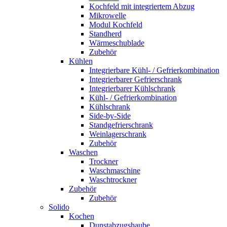
Kochfeld mit integriertem Abzug
Mikrowelle
Modul Kochfeld
Standherd
Wärmeschublade
Zubehör
Kühlen
Integrierbare Kühl- / Gefrierkombination
Integrierbarer Gefrierschrank
Integrierbarer Kühlschrank
Kühl- / Gefrierkombination
Kühlschrank
Side-by-Side
Standgefrierschrank
Weinlagerschrank
Zubehör
Waschen
Trockner
Waschmaschine
Waschtrockner
Zubehör
Zubehör
Solido
Kochen
Dunstabzugshaube