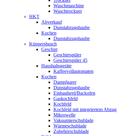
Trockner
Waschmaschine
Waschtrockner
HKT
Abverkauf
Dunstabzugshaube
Kochen
Dunstabzugshaube
Küppersbusch
Geschirr
Geschirrspüler
Geschirrspüler 45
Haushaltsgeräte
Kaffeevollautomaten
Kochen
Dampfgarer
Dunstabzugshaube
Einbauherd/Backofen
Gaskochfeld
Kochfeld
Kochfeld mit integriertem Abzug
Mikrowelle
Vakuumierschublade
Wärmeschublade
Zubehörschublade