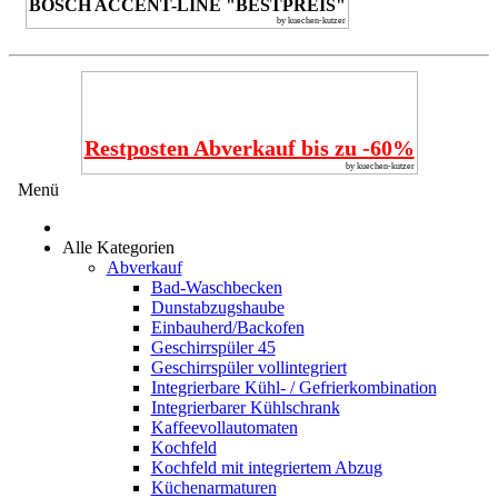
BOSCH ACCENT-LINE "BESTPREIS"
by kuechen-kutzer
Restposten Abverkauf bis zu -60%
by kuechen-kutzer
Menü
Alle Kategorien
Abverkauf
Bad-Waschbecken
Dunstabzugshaube
Einbauherd/Backofen
Geschirrspüler 45
Geschirrspüler vollintegriert
Integrierbare Kühl- / Gefrierkombination
Integrierbarer Kühlschrank
Kaffeevollautomaten
Kochfeld
Kochfeld mit integriertem Abzug
Küchenarmaturen