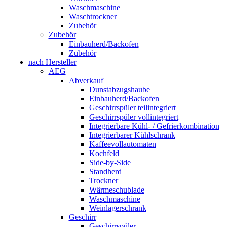
Waschmaschine
Waschtrockner
Zubehör
Zubehör
Einbauherd/Backofen
Zubehör
nach Hersteller
AEG
Abverkauf
Dunstabzugshaube
Einbauherd/Backofen
Geschirrspüler teilintegriert
Geschirrspüler vollintegriert
Integrierbare Kühl- / Gefrierkombination
Integrierbarer Kühlschrank
Kaffeevollautomaten
Kochfeld
Side-by-Side
Standherd
Trockner
Wärmeschublade
Waschmaschine
Weinlagerschrank
Geschirr
Geschirrspüler