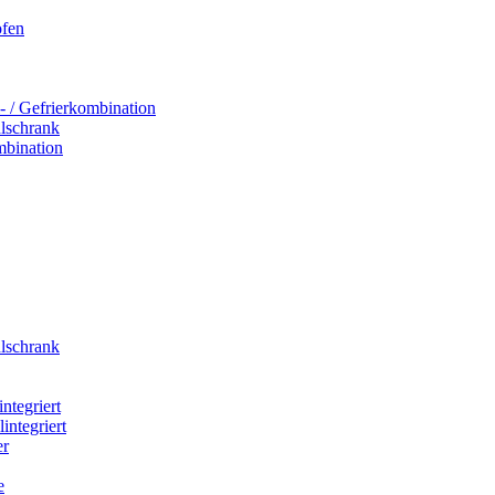
ofen
- / Gefrierkombination
hlschrank
mbination
hlschrank
integriert
integriert
er
e