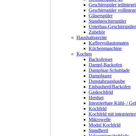
Geschirrspüler teilintegri
Geschirrspüler vollintegr
Gläserspüler
Standgeschirrspüler
Unterbau-Geschirrspüler
Zubehör
Haushaltsgeräte
Kaffeevollautomaten
Küchenmaschine
Kochen
Backofenset
Dampf-Backofen
Dampfgar-Schublade
Dampfgarer
Dunstabzugshaube
Einbauherd/Backofen
Gaskochfeld
Herdset
Integrierbare Kühl- / Ge
Kochfeld
Kochfeld mit integriert
Mikrowelle
Modul Kochfeld
Standherd
Vakuumierschublade