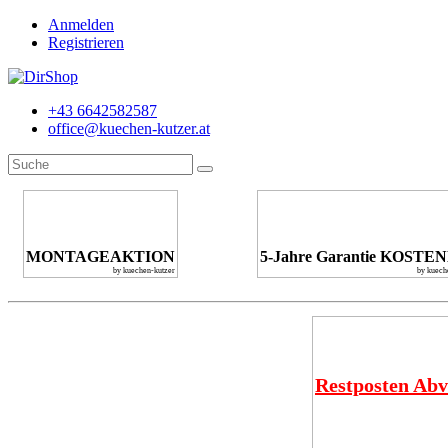
Anmelden
Registrieren
+43 6642582587
office@kuechen-kutzer.at
MONTAGEAKTION
5-Jahre Garantie KOSTE
by kuechen-kutzer
by kuech
Restposten Abv