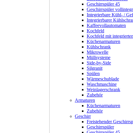
Geschirrspüler 45
Geschirrspüler vollintegr
Integrierbare Kühl- / Ge
Integrierbarer Kühlschr
Kaffeevollautomaten
Kochfeld
Kochfeld mit integriert
Küchenarmaturen
Kühlschrank
Mikrowelle
Müllsysteme
Side-by-Side
Silgranit
Spülen
Wärmeschublade
Waschmaschine
Weinlagerschrank
Zubehör
Armaturen
Küchenarmaturen
Zubehör
Geschirr
Freistehender Geschirrsp
Geschirrspüler
Geschirrspüler 45