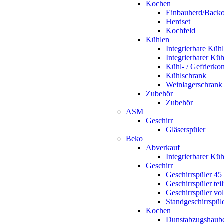
Kochen
Einbauherd/Back
Herdset
Kochfeld
Kühlen
Integrierbare Kühl
Integrierbarer Kü
Kühl- / Gefrierko
Kühlschrank
Weinlagerschrank
Zubehör
Zubehör
ASM
Geschirr
Gläserspüler
Beko
Abverkauf
Integrierbarer Kü
Geschirr
Geschirrspüler 45
Geschirrspüler teil
Geschirrspüler voll
Standgeschirrspül
Kochen
Dunstabzugshaub