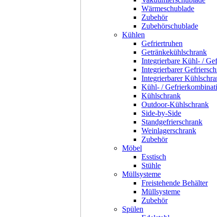
Wärmeschublade
Zubehör
Zubehörschublade
Kühlen
Gefriertruhen
Getränkekühlschrank
Integrierbare Kühl- / Ge
Integrierbarer Gefriersc
Integrierbarer Kühlschr
Kühl- / Gefrierkombinat
Kühlschrank
Outdoor-Kühlschrank
Side-by-Side
Standgefrierschrank
Weinlagerschrank
Zubehör
Möbel
Esstisch
Stühle
Müllsysteme
Freistehende Behälter
Müllsysteme
Zubehör
Spülen