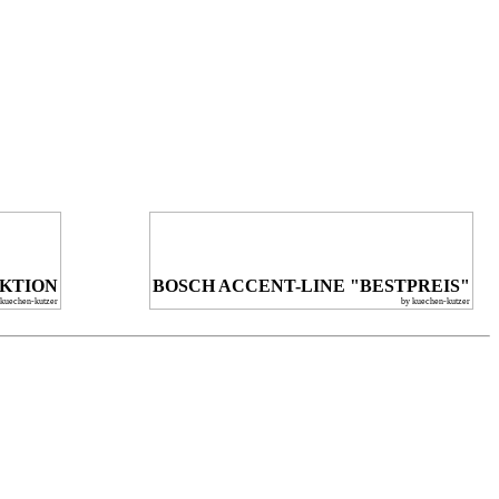
KTION
BOSCH ACCENT-LINE "BESTPREIS"
 kuechen-kutzer
by kuechen-kutzer