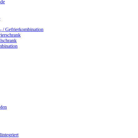
ade
e
- / Gefrierkombination
rierschrank
hlschrank
mbination
ofen
integriert