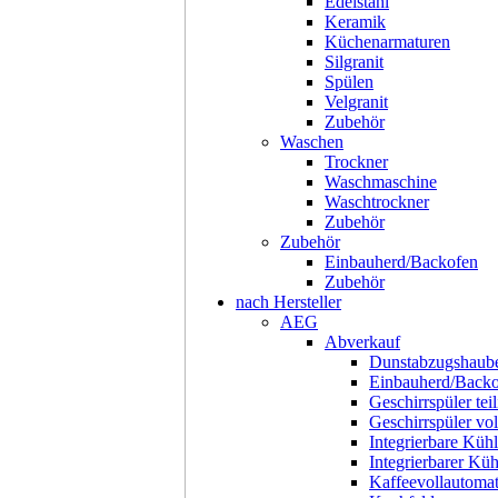
Edelstahl
Keramik
Küchenarmaturen
Silgranit
Spülen
Velgranit
Zubehör
Waschen
Trockner
Waschmaschine
Waschtrockner
Zubehör
Zubehör
Einbauherd/Backofen
Zubehör
nach Hersteller
AEG
Abverkauf
Dunstabzugshaub
Einbauherd/Back
Geschirrspüler teil
Geschirrspüler voll
Integrierbare Kühl
Integrierbarer Kü
Kaffeevollautoma