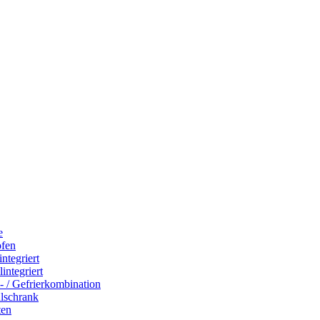
e
ofen
integriert
integriert
- / Gefrierkombination
hlschrank
ten