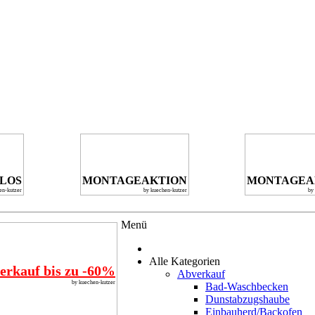
NLOS
MONTAGEAKTION
MONTAGEA
en-kutzer
by kuechen-kutzer
by
Menü
Alle Kategorien
erkauf bis zu -60%
Abverkauf
by kuechen-kutzer
Bad-Waschbecken
Dunstabzugshaube
Einbauherd/Backofen