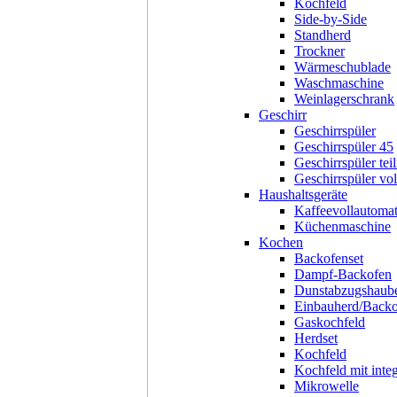
Kochfeld
Side-by-Side
Standherd
Trockner
Wärmeschublade
Waschmaschine
Weinlagerschrank
Geschirr
Geschirrspüler
Geschirrspüler 45
Geschirrspüler teil
Geschirrspüler voll
Haushaltsgeräte
Kaffeevollautoma
Küchenmaschine
Kochen
Backofenset
Dampf-Backofen
Dunstabzugshaub
Einbauherd/Back
Gaskochfeld
Herdset
Kochfeld
Kochfeld mit inte
Mikrowelle