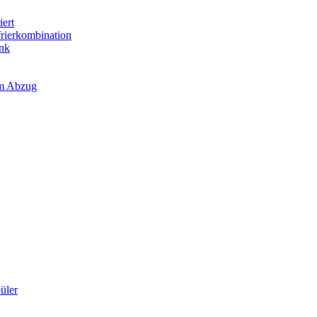
iert
frierkombination
ank
em Abzug
üler