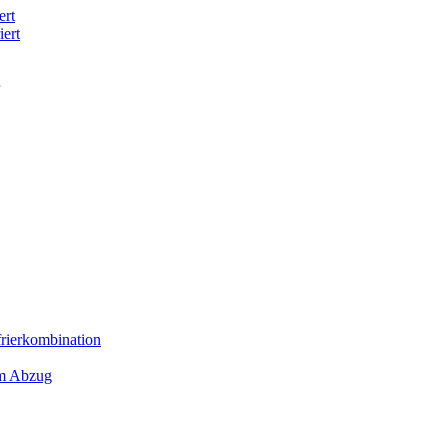
ert
iert
frierkombination
em Abzug