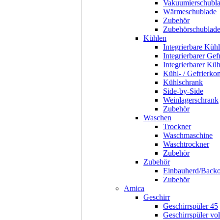
Vakuumierschubl
Wärmeschublade
Zubehör
Zubehörschublad
Kühlen
Integrierbare Kühl
Integrierbarer Gef
Integrierbarer Kü
Kühl- / Gefrierko
Kühlschrank
Side-by-Side
Weinlagerschrank
Zubehör
Waschen
Trockner
Waschmaschine
Waschtrockner
Zubehör
Zubehör
Einbauherd/Back
Zubehör
Amica
Geschirr
Geschirrspüler 45
Geschirrspüler voll