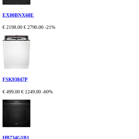
EX80BNX68E
€ 2198.00
€ 2790.00
-21%
FSK93847P
€ 499.00
€ 1249.00
-60%
HB734G1B1