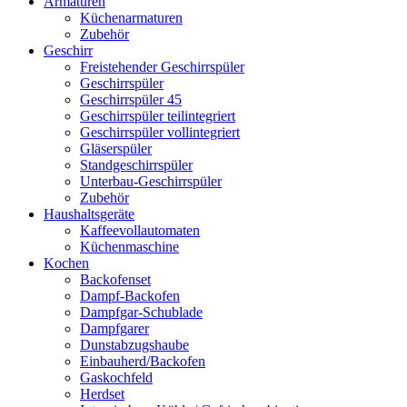
Armaturen
Küchenarmaturen
Zubehör
Geschirr
Freistehender Geschirrspüler
Geschirrspüler
Geschirrspüler 45
Geschirrspüler teilintegriert
Geschirrspüler vollintegriert
Gläserspüler
Standgeschirrspüler
Unterbau-Geschirrspüler
Zubehör
Haushaltsgeräte
Kaffeevollautomaten
Küchenmaschine
Kochen
Backofenset
Dampf-Backofen
Dampfgar-Schublade
Dampfgarer
Dunstabzugshaube
Einbauherd/Backofen
Gaskochfeld
Herdset