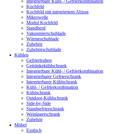
Integrierbare Kühl- / Gefrierkombination
Kochfeld
Kochfeld mit integriertem Abzug
Mikrowelle
Modul Kochfeld
Standherd
Vakuumierschublade
Wärmeschublade
Zubehör
Zubehörschublade
Kühlen
Gefriertruhen
Getränkekühlschrank
Integrierbare Kühl- / Gefrierkombination
Integrierbarer Gefrierschrank
Integrierbarer Kühlschrank
Kühl- / Gefrierkombination
Kühlschrank
Outdoor-Kühlschrank
Side-by-Side
Standgefrierschrank
Weinlagerschrank
Zubehör
Möbel
Esstisch