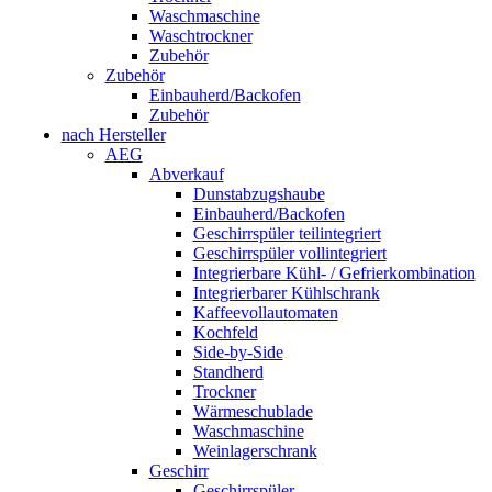
Waschmaschine
Waschtrockner
Zubehör
Zubehör
Einbauherd/Backofen
Zubehör
nach Hersteller
AEG
Abverkauf
Dunstabzugshaube
Einbauherd/Backofen
Geschirrspüler teilintegriert
Geschirrspüler vollintegriert
Integrierbare Kühl- / Gefrierkombination
Integrierbarer Kühlschrank
Kaffeevollautomaten
Kochfeld
Side-by-Side
Standherd
Trockner
Wärmeschublade
Waschmaschine
Weinlagerschrank
Geschirr
Geschirrspüler