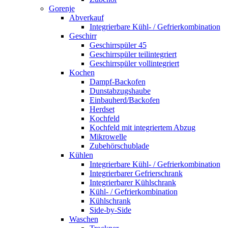
Gorenje
Abverkauf
Integrierbare Kühl- / Gefrierkombination
Geschirr
Geschirrspüler 45
Geschirrspüler teilintegriert
Geschirrspüler vollintegriert
Kochen
Dampf-Backofen
Dunstabzugshaube
Einbauherd/Backofen
Herdset
Kochfeld
Kochfeld mit integriertem Abzug
Mikrowelle
Zubehörschublade
Kühlen
Integrierbare Kühl- / Gefrierkombination
Integrierbarer Gefrierschrank
Integrierbarer Kühlschrank
Kühl- / Gefrierkombination
Kühlschrank
Side-by-Side
Waschen