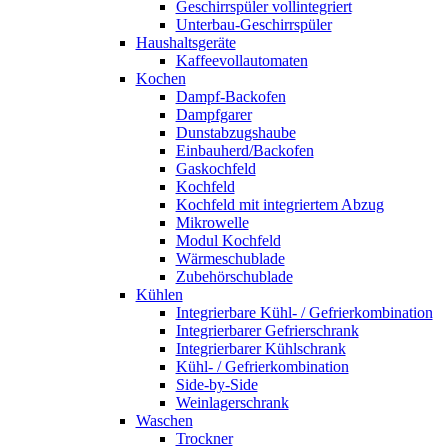
Geschirrspüler vollintegriert
Unterbau-Geschirrspüler
Haushaltsgeräte
Kaffeevollautomaten
Kochen
Dampf-Backofen
Dampfgarer
Dunstabzugshaube
Einbauherd/Backofen
Gaskochfeld
Kochfeld
Kochfeld mit integriertem Abzug
Mikrowelle
Modul Kochfeld
Wärmeschublade
Zubehörschublade
Kühlen
Integrierbare Kühl- / Gefrierkombination
Integrierbarer Gefrierschrank
Integrierbarer Kühlschrank
Kühl- / Gefrierkombination
Side-by-Side
Weinlagerschrank
Waschen
Trockner