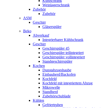
Kühlschrank
Weinlagerschrank
Zubehör
Zubehör
ASM
Geschirr
Gläserspüler
Beko
Abverkauf
Integrierbarer Kühlschrank
Geschirr
Geschirrspüler 45
Geschirrspüler teilintegriert
Geschirrspüler vollintegriert
Standgeschirrspüler
Kochen
Dunstabzugshaube
Einbauherd/Backofen
Kochfeld
Kochfeld mit integriertem Abzug
Mikrowelle
Standherd
Zubehörschublade
Kühlen
Gefriertruhen