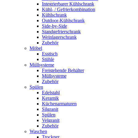
Integrierbarer Kühlschrank
Kühl- / Gefrierkombination
Kühlschrank
Outdoor-Kühlschrank
Side-by-Side
Standgefrierschrank
Weinlagerschrank
Zubehör
Möbel
Esstisch
Stühle
Müllsysteme
Freistehende Behälter
Müllsysteme
Zubehör
Spülen
Edelstahl
Keramik
Küchenarmaturen
Silgranit
Spülen
Velgranit
Zubehör
Waschen
Trockner