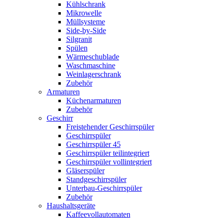
Kühlschrank
Mikrowelle
Müllsysteme
Side-by-Side
Silgranit
Spülen
Wärmeschublade
Waschmaschine
Weinlagerschrank
Zubehör
Armaturen
Küchenarmaturen
Zubehör
Geschirr
Freistehender Geschirrspüler
Geschirrspüler
Geschirrspüler 45
Geschirrspüler teilintegriert
Geschirrspüler vollintegriert
Gläserspüler
Standgeschirrspüler
Unterbau-Geschirrspüler
Zubehör
Haushaltsgeräte
Kaffeevollautomaten