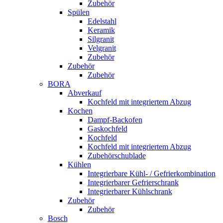
Zubehör
Spülen
Edelstahl
Keramik
Silgranit
Velgranit
Zubehör
Zubehör
Zubehör
BORA
Abverkauf
Kochfeld mit integriertem Abzug
Kochen
Dampf-Backofen
Gaskochfeld
Kochfeld
Kochfeld mit integriertem Abzug
Zubehörschublade
Kühlen
Integrierbare Kühl- / Gefrierkombination
Integrierbarer Gefrierschrank
Integrierbarer Kühlschrank
Zubehör
Zubehör
Bosch