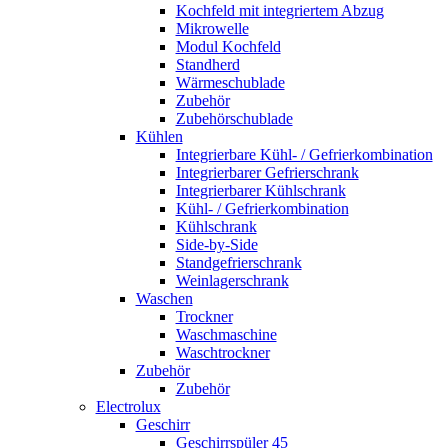
Kochfeld mit integriertem Abzug
Mikrowelle
Modul Kochfeld
Standherd
Wärmeschublade
Zubehör
Zubehörschublade
Kühlen
Integrierbare Kühl- / Gefrierkombination
Integrierbarer Gefrierschrank
Integrierbarer Kühlschrank
Kühl- / Gefrierkombination
Kühlschrank
Side-by-Side
Standgefrierschrank
Weinlagerschrank
Waschen
Trockner
Waschmaschine
Waschtrockner
Zubehör
Zubehör
Electrolux
Geschirr
Geschirrspüler 45