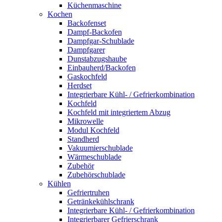
Küchenmaschine
Kochen
Backofenset
Dampf-Backofen
Dampfgar-Schublade
Dampfgarer
Dunstabzugshaube
Einbauherd/Backofen
Gaskochfeld
Herdset
Integrierbare Kühl- / Gefrierkombination
Kochfeld
Kochfeld mit integriertem Abzug
Mikrowelle
Modul Kochfeld
Standherd
Vakuumierschublade
Wärmeschublade
Zubehör
Zubehörschublade
Kühlen
Gefriertruhen
Getränkekühlschrank
Integrierbare Kühl- / Gefrierkombination
Integrierbarer Gefrierschrank