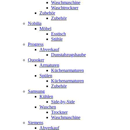
Waschmaschine
Waschtrockner
Zubehör
Zubehör
Nobilia
Möbel
Esstisch
Stühle
Progress
Abverkauf
Dunstabzugshaube
Quooker
Armaturen
Küchenarmaturen
Spülen
Küchenarmaturen
Zubehör
Samsung
Kühlen
Side-by-Side
Waschen
Trockner
Waschmaschine
Siemens
Abverkauf