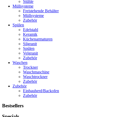
Stühle
Müllsysteme
Freistehende Behälter
Müllsysteme
Zubehör
Spülen
Edelstahl
Keramik
Küchenarmaturen
Silgranit
Spülen
Velgranit
Zubehör
Waschen
Trockner
Waschmaschine
Waschtrockner
Zubehör
Zubehör
Einbauherd/Backofen
Zubehör
Bestsellers
Specials