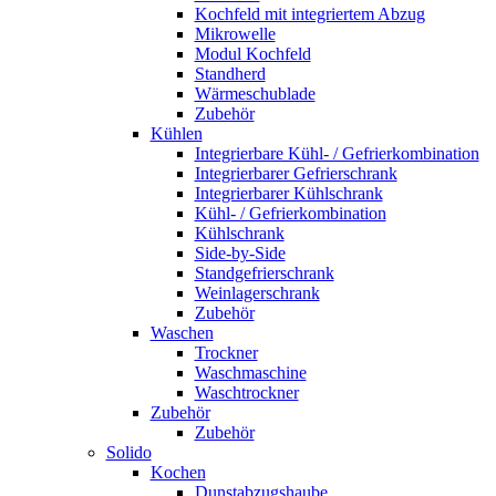
Kochfeld mit integriertem Abzug
Mikrowelle
Modul Kochfeld
Standherd
Wärmeschublade
Zubehör
Kühlen
Integrierbare Kühl- / Gefrierkombination
Integrierbarer Gefrierschrank
Integrierbarer Kühlschrank
Kühl- / Gefrierkombination
Kühlschrank
Side-by-Side
Standgefrierschrank
Weinlagerschrank
Zubehör
Waschen
Trockner
Waschmaschine
Waschtrockner
Zubehör
Zubehör
Solido
Kochen
Dunstabzugshaube