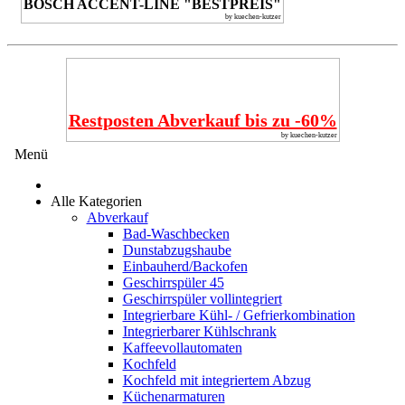
BOSCH ACCENT-LINE "BESTPREIS"
by kuechen-kutzer
Restposten Abverkauf bis zu -60%
by kuechen-kutzer
Menü
Alle Kategorien
Abverkauf
Bad-Waschbecken
Dunstabzugshaube
Einbauherd/Backofen
Geschirrspüler 45
Geschirrspüler vollintegriert
Integrierbare Kühl- / Gefrierkombination
Integrierbarer Kühlschrank
Kaffeevollautomaten
Kochfeld
Kochfeld mit integriertem Abzug
Küchenarmaturen