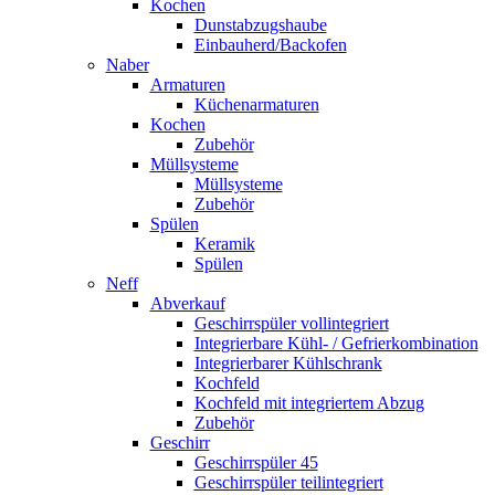
Kochen
Dunstabzugshaube
Einbauherd/Backofen
Naber
Armaturen
Küchenarmaturen
Kochen
Zubehör
Müllsysteme
Müllsysteme
Zubehör
Spülen
Keramik
Spülen
Neff
Abverkauf
Geschirrspüler vollintegriert
Integrierbare Kühl- / Gefrierkombination
Integrierbarer Kühlschrank
Kochfeld
Kochfeld mit integriertem Abzug
Zubehör
Geschirr
Geschirrspüler 45
Geschirrspüler teilintegriert