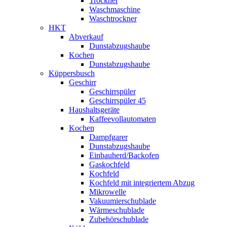
Trockner
Waschmaschine
Waschtrockner
HKT
Abverkauf
Dunstabzugshaube
Kochen
Dunstabzugshaube
Küppersbusch
Geschirr
Geschirrspüler
Geschirrspüler 45
Haushaltsgeräte
Kaffeevollautomaten
Kochen
Dampfgarer
Dunstabzugshaube
Einbauherd/Backofen
Gaskochfeld
Kochfeld
Kochfeld mit integriertem Abzug
Mikrowelle
Vakuumierschublade
Wärmeschublade
Zubehörschublade