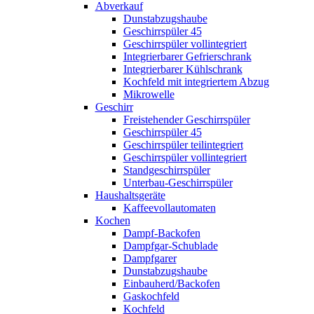
Abverkauf
Dunstabzugshaube
Geschirrspüler 45
Geschirrspüler vollintegriert
Integrierbarer Gefrierschrank
Integrierbarer Kühlschrank
Kochfeld mit integriertem Abzug
Mikrowelle
Geschirr
Freistehender Geschirrspüler
Geschirrspüler 45
Geschirrspüler teilintegriert
Geschirrspüler vollintegriert
Standgeschirrspüler
Unterbau-Geschirrspüler
Haushaltsgeräte
Kaffeevollautomaten
Kochen
Dampf-Backofen
Dampfgar-Schublade
Dampfgarer
Dunstabzugshaube
Einbauherd/Backofen
Gaskochfeld
Kochfeld