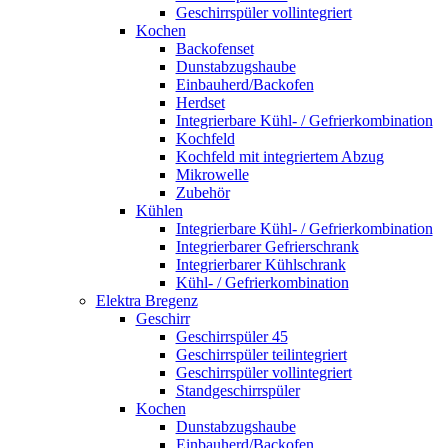
Geschirrspüler vollintegriert
Kochen
Backofenset
Dunstabzugshaube
Einbauherd/Backofen
Herdset
Integrierbare Kühl- / Gefrierkombination
Kochfeld
Kochfeld mit integriertem Abzug
Mikrowelle
Zubehör
Kühlen
Integrierbare Kühl- / Gefrierkombination
Integrierbarer Gefrierschrank
Integrierbarer Kühlschrank
Kühl- / Gefrierkombination
Elektra Bregenz
Geschirr
Geschirrspüler 45
Geschirrspüler teilintegriert
Geschirrspüler vollintegriert
Standgeschirrspüler
Kochen
Dunstabzugshaube
Einbauherd/Backofen