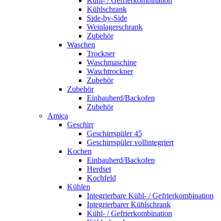
Kühl- / Gefrierkombination
Kühlschrank
Side-by-Side
Weinlagerschrank
Zubehör
Waschen
Trockner
Waschmaschine
Waschtrockner
Zubehör
Zubehör
Einbauherd/Backofen
Zubehör
Amica
Geschirr
Geschirrspüler 45
Geschirrspüler vollintegriert
Kochen
Einbauherd/Backofen
Herdset
Kochfeld
Kühlen
Integrierbare Kühl- / Gefrierkombination
Integrierbarer Kühlschrank
Kühl- / Gefrierkombination