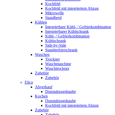
Kochfeld
Kochfeld mit integriertem Abzug
Mikrowelle
Standherd
Kühlen
Integrierbare Kühl- / Gefrierkombination
Integrierbarer Kühlschrank
Kühl- / Gefrierkombination
Kühlschrank
Side-by-Side
Standgefrierschrank
Waschen
Trockner
Waschmaschine
Waschtrockner
Zubehör
Zubehör
Elica
Abverkauf
Dunstabzugshaube
Kochen
Dunstabzugshaube
Kochfeld mit integriertem Abzug
Zubehör
Zubehör