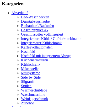
Kategorien
Abverkauf
Bad-Waschbecken
Dunstabzugshaube
Einbauherd/Backofen
Geschirrspüler 45
Geschirrspüler vollintegriert
Integrierbare Kühl- / Gefrierkombination
Integrierbarer Kühlschrank
Kaffeevollautomaten
Kochfeld
Kochfeld mit integriertem Abzug
Küchenarmaturen
Kühlschrank
Mikrowelle
Müllsysteme
Side-by-Side
Silgranit
Spülen
Wärmeschublade
Waschmaschine
Weinlagerschrank
Zubehör