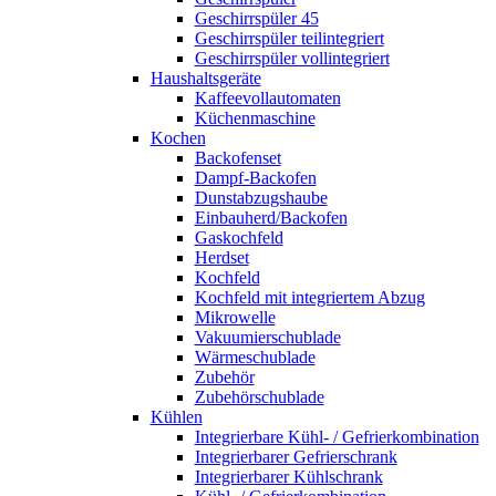
Geschirrspüler 45
Geschirrspüler teilintegriert
Geschirrspüler vollintegriert
Haushaltsgeräte
Kaffeevollautomaten
Küchenmaschine
Kochen
Backofenset
Dampf-Backofen
Dunstabzugshaube
Einbauherd/Backofen
Gaskochfeld
Herdset
Kochfeld
Kochfeld mit integriertem Abzug
Mikrowelle
Vakuumierschublade
Wärmeschublade
Zubehör
Zubehörschublade
Kühlen
Integrierbare Kühl- / Gefrierkombination
Integrierbarer Gefrierschrank
Integrierbarer Kühlschrank