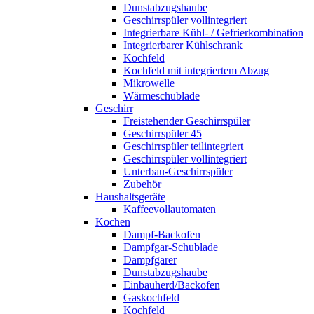
Dunstabzugshaube
Geschirrspüler vollintegriert
Integrierbare Kühl- / Gefrierkombination
Integrierbarer Kühlschrank
Kochfeld
Kochfeld mit integriertem Abzug
Mikrowelle
Wärmeschublade
Geschirr
Freistehender Geschirrspüler
Geschirrspüler 45
Geschirrspüler teilintegriert
Geschirrspüler vollintegriert
Unterbau-Geschirrspüler
Zubehör
Haushaltsgeräte
Kaffeevollautomaten
Kochen
Dampf-Backofen
Dampfgar-Schublade
Dampfgarer
Dunstabzugshaube
Einbauherd/Backofen
Gaskochfeld
Kochfeld