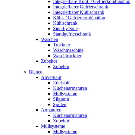
Integrierbare Kühl- / Gefrierkombination
Integrierbarer Gefrierschrank
Integrierbarer Kühlschrank
Kühl- / Gefrierkombination
Kühlschrank
Side-by-Side
Standgefrierschrank
Waschen
Trockner
Waschmaschine
Waschtrockner
Zubehör
Zubehör
Blanco
Abverkauf
Edelstahl
Küchenarmaturen
Müllsysteme
Silgranit
Spülen
Armaturen
Küchenarmaturen
Zubehör
Müllsysteme
Müllsysteme