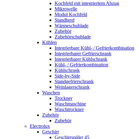
Kochfeld mit integriertem Abzug
Mikrowelle
Modul Kochfeld
Standherd
Wärmeschublade
Zubehör
Zubehörschublade
Kühlen
Integrierbare Kühl- / Gefrierkombination
Integrierbarer Gefrierschrank
Integrierbarer Kühlschrank
Kühl- / Gefrierkombination
Kühlschrank
Side-by-Side
Standgefrierschrank
Weinlagerschrank
Waschen
Trockner
Waschmaschine
Waschtrockner
Zubehör
Zubehör
Electrolux
Geschirr
Geschirrspüler 45