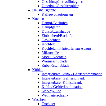
Geschirrspüler vollintegriert
Unterbau-Geschirrspüler
Haushaltsgeräte
Kaffeevollautomaten
Kochen
Dampf-Backofen
Dampfgarer
Dunstabzugshaube
Einbauherd/Backofen
Gaskochfeld
Kochfeld
Kochfeld mit integriertem Abzug
Mikrowelle
Modul Kochfeld
Wärmeschublade
Zubehörschublade
Kühlen
Integrierbare Kühl- / Gefrierkombination
Integrierbarer Gefrierschrank
Integrierbarer Kühlschrank
Kühl- / Gefrierkombination
Side-by-Side
Weinlagerschrank
Waschen
Trockner