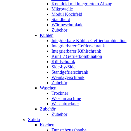
Kochfeld mit integriertem Abzug
Mikrowelle
Modul Kochfeld
Standherd
Wärmeschublade
Zubehör
Kühlen
Integrierbare Kühl- / Gefrierkombination
Integrierbarer Gefrierschrank
Integrierbarer Kühlschrank
Kühl- / Gefrierkombination
Kühlschrank
Side-by-Side
Standgefrierschrank
Weinlagerschrank
Zubehör
Waschen
Trockner
Waschmaschine
Waschtrockner
Zubehör
Zubehör
Solido
Kochen
Dunstabzugshaube