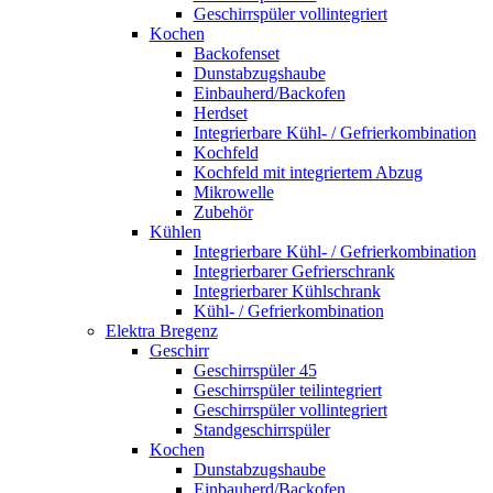
Geschirrspüler vollintegriert
Kochen
Backofenset
Dunstabzugshaube
Einbauherd/Backofen
Herdset
Integrierbare Kühl- / Gefrierkombination
Kochfeld
Kochfeld mit integriertem Abzug
Mikrowelle
Zubehör
Kühlen
Integrierbare Kühl- / Gefrierkombination
Integrierbarer Gefrierschrank
Integrierbarer Kühlschrank
Kühl- / Gefrierkombination
Elektra Bregenz
Geschirr
Geschirrspüler 45
Geschirrspüler teilintegriert
Geschirrspüler vollintegriert
Standgeschirrspüler
Kochen
Dunstabzugshaube
Einbauherd/Backofen