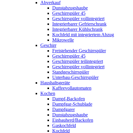
Abverkauf
Dunstabzugshaube
Geschirrspüler 45
Geschirrspüler vollintegriert
Integrierbarer Gefrierschrank
Integrierbarer Kühlschrank
Kochfeld mit integriertem Abzug
Mikrowelle
Geschirr
Freistehender Geschirrspüler
Geschirrspüler 45
Geschirrspüler teilintegriert
Geschirrspüler vollintegriert
Standgeschirrspüler
Unterbau-Geschirrspüler
Haushaltsgeräte
Kaffeevollautomaten
Kochen
Dampf-Backofen
Dampfgar-Schublade
Dampfgarer
Dunstabzugshaube
Einbauherd/Backofen
Gaskochfeld
Kochfeld