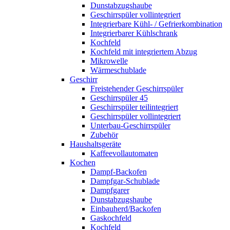
Dunstabzugshaube
Geschirrspüler vollintegriert
Integrierbare Kühl- / Gefrierkombination
Integrierbarer Kühlschrank
Kochfeld
Kochfeld mit integriertem Abzug
Mikrowelle
Wärmeschublade
Geschirr
Freistehender Geschirrspüler
Geschirrspüler 45
Geschirrspüler teilintegriert
Geschirrspüler vollintegriert
Unterbau-Geschirrspüler
Zubehör
Haushaltsgeräte
Kaffeevollautomaten
Kochen
Dampf-Backofen
Dampfgar-Schublade
Dampfgarer
Dunstabzugshaube
Einbauherd/Backofen
Gaskochfeld
Kochfeld