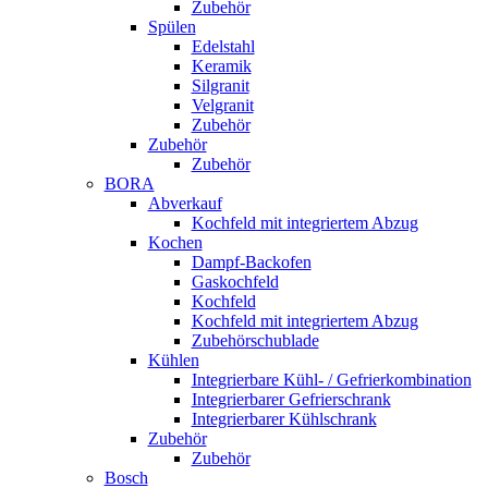
Zubehör
Spülen
Edelstahl
Keramik
Silgranit
Velgranit
Zubehör
Zubehör
Zubehör
BORA
Abverkauf
Kochfeld mit integriertem Abzug
Kochen
Dampf-Backofen
Gaskochfeld
Kochfeld
Kochfeld mit integriertem Abzug
Zubehörschublade
Kühlen
Integrierbare Kühl- / Gefrierkombination
Integrierbarer Gefrierschrank
Integrierbarer Kühlschrank
Zubehör
Zubehör
Bosch