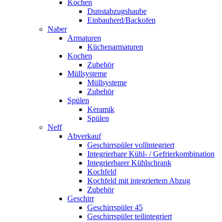
Kochen
Dunstabzugshaube
Einbauherd/Backofen
Naber
Armaturen
Küchenarmaturen
Kochen
Zubehör
Müllsysteme
Müllsysteme
Zubehör
Spülen
Keramik
Spülen
Neff
Abverkauf
Geschirrspüler vollintegriert
Integrierbare Kühl- / Gefrierkombination
Integrierbarer Kühlschrank
Kochfeld
Kochfeld mit integriertem Abzug
Zubehör
Geschirr
Geschirrspüler 45
Geschirrspüler teilintegriert