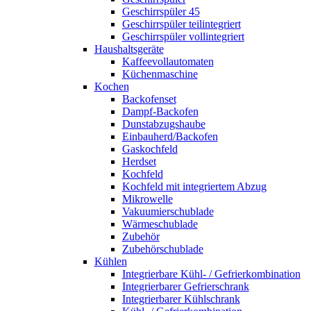
Geschirrspüler 45
Geschirrspüler teilintegriert
Geschirrspüler vollintegriert
Haushaltsgeräte
Kaffeevollautomaten
Küchenmaschine
Kochen
Backofenset
Dampf-Backofen
Dunstabzugshaube
Einbauherd/Backofen
Gaskochfeld
Herdset
Kochfeld
Kochfeld mit integriertem Abzug
Mikrowelle
Vakuumierschublade
Wärmeschublade
Zubehör
Zubehörschublade
Kühlen
Integrierbare Kühl- / Gefrierkombination
Integrierbarer Gefrierschrank
Integrierbarer Kühlschrank