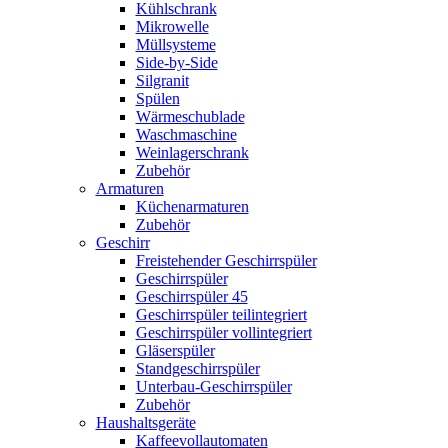
Kühlschrank
Mikrowelle
Müllsysteme
Side-by-Side
Silgranit
Spülen
Wärmeschublade
Waschmaschine
Weinlagerschrank
Zubehör
Armaturen
Küchenarmaturen
Zubehör
Geschirr
Freistehender Geschirrspüler
Geschirrspüler
Geschirrspüler 45
Geschirrspüler teilintegriert
Geschirrspüler vollintegriert
Gläserspüler
Standgeschirrspüler
Unterbau-Geschirrspüler
Zubehör
Haushaltsgeräte
Kaffeevollautomaten