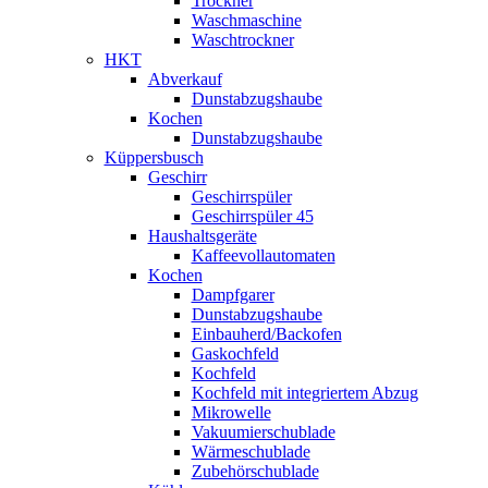
Trockner
Waschmaschine
Waschtrockner
HKT
Abverkauf
Dunstabzugshaube
Kochen
Dunstabzugshaube
Küppersbusch
Geschirr
Geschirrspüler
Geschirrspüler 45
Haushaltsgeräte
Kaffeevollautomaten
Kochen
Dampfgarer
Dunstabzugshaube
Einbauherd/Backofen
Gaskochfeld
Kochfeld
Kochfeld mit integriertem Abzug
Mikrowelle
Vakuumierschublade
Wärmeschublade
Zubehörschublade