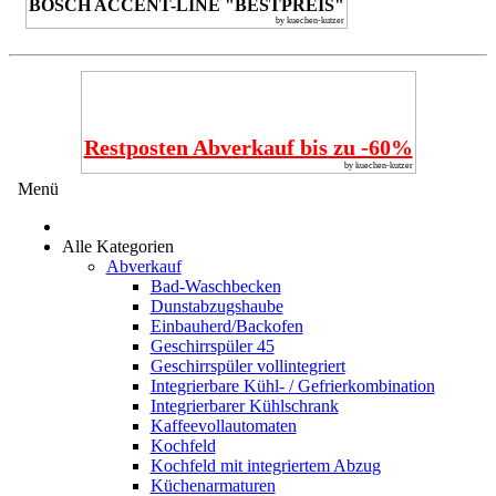
BOSCH ACCENT-LINE "BESTPREIS"
by kuechen-kutzer
Restposten Abverkauf bis zu -60%
by kuechen-kutzer
Menü
Alle Kategorien
Abverkauf
Bad-Waschbecken
Dunstabzugshaube
Einbauherd/Backofen
Geschirrspüler 45
Geschirrspüler vollintegriert
Integrierbare Kühl- / Gefrierkombination
Integrierbarer Kühlschrank
Kaffeevollautomaten
Kochfeld
Kochfeld mit integriertem Abzug
Küchenarmaturen