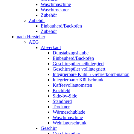
Waschmaschine
Waschtrockner
Zubehör
Zubehör
Einbauherd/Backofen
Zubehör
nach Hersteller
AEG
Abverkauf
Dunstabzugshaube
Einbauherd/Backofen
Geschirrspüler teilintegriert
Geschirrspüler vollintegriert
Integrierbare Kühl- / Gefrierkombination
Integrierbarer Kühlschrank
Kaffeevollautomaten
Kochfeld
Side-by-Side
Standherd
Trockner
Wärmeschublade
Waschmaschine
Weinlagerschrank
Geschirr
Geschirrspüler