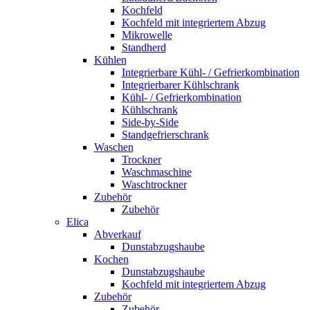
Kochfeld
Kochfeld mit integriertem Abzug
Mikrowelle
Standherd
Kühlen
Integrierbare Kühl- / Gefrierkombination
Integrierbarer Kühlschrank
Kühl- / Gefrierkombination
Kühlschrank
Side-by-Side
Standgefrierschrank
Waschen
Trockner
Waschmaschine
Waschtrockner
Zubehör
Zubehör
Elica
Abverkauf
Dunstabzugshaube
Kochen
Dunstabzugshaube
Kochfeld mit integriertem Abzug
Zubehör
Zubehör