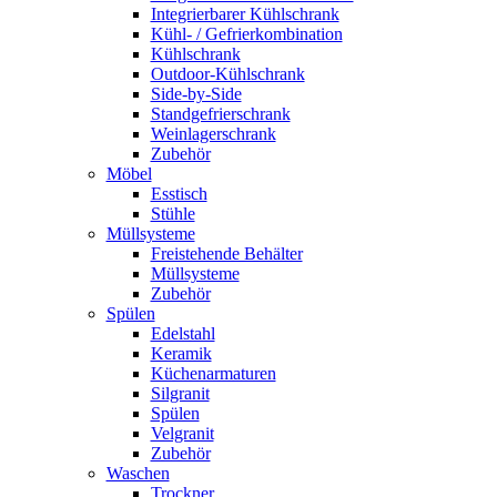
Integrierbarer Kühlschrank
Kühl- / Gefrierkombination
Kühlschrank
Outdoor-Kühlschrank
Side-by-Side
Standgefrierschrank
Weinlagerschrank
Zubehör
Möbel
Esstisch
Stühle
Müllsysteme
Freistehende Behälter
Müllsysteme
Zubehör
Spülen
Edelstahl
Keramik
Küchenarmaturen
Silgranit
Spülen
Velgranit
Zubehör
Waschen
Trockner