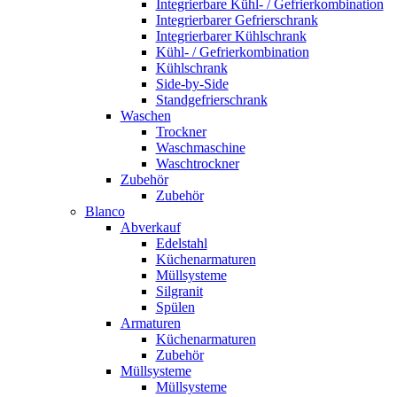
Integrierbare Kühl- / Gefrierkombination
Integrierbarer Gefrierschrank
Integrierbarer Kühlschrank
Kühl- / Gefrierkombination
Kühlschrank
Side-by-Side
Standgefrierschrank
Waschen
Trockner
Waschmaschine
Waschtrockner
Zubehör
Zubehör
Blanco
Abverkauf
Edelstahl
Küchenarmaturen
Müllsysteme
Silgranit
Spülen
Armaturen
Küchenarmaturen
Zubehör
Müllsysteme
Müllsysteme