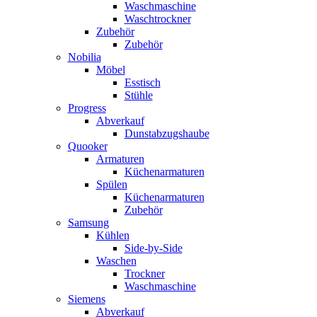
Waschmaschine
Waschtrockner
Zubehör
Zubehör
Nobilia
Möbel
Esstisch
Stühle
Progress
Abverkauf
Dunstabzugshaube
Quooker
Armaturen
Küchenarmaturen
Spülen
Küchenarmaturen
Zubehör
Samsung
Kühlen
Side-by-Side
Waschen
Trockner
Waschmaschine
Siemens
Abverkauf