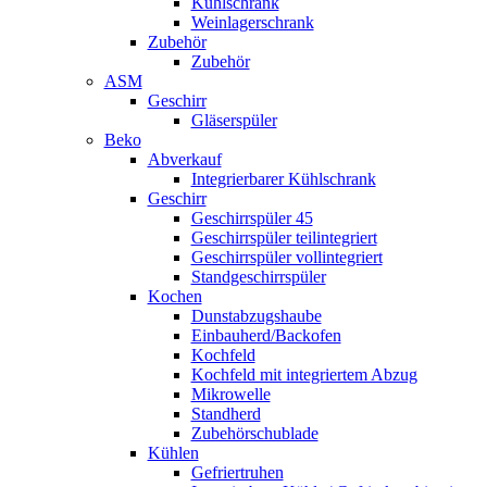
Kühlschrank
Weinlagerschrank
Zubehör
Zubehör
ASM
Geschirr
Gläserspüler
Beko
Abverkauf
Integrierbarer Kühlschrank
Geschirr
Geschirrspüler 45
Geschirrspüler teilintegriert
Geschirrspüler vollintegriert
Standgeschirrspüler
Kochen
Dunstabzugshaube
Einbauherd/Backofen
Kochfeld
Kochfeld mit integriertem Abzug
Mikrowelle
Standherd
Zubehörschublade
Kühlen
Gefriertruhen