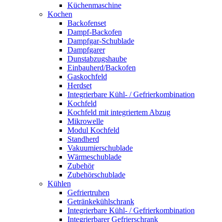
Küchenmaschine
Kochen
Backofenset
Dampf-Backofen
Dampfgar-Schublade
Dampfgarer
Dunstabzugshaube
Einbauherd/Backofen
Gaskochfeld
Herdset
Integrierbare Kühl- / Gefrierkombination
Kochfeld
Kochfeld mit integriertem Abzug
Mikrowelle
Modul Kochfeld
Standherd
Vakuumierschublade
Wärmeschublade
Zubehör
Zubehörschublade
Kühlen
Gefriertruhen
Getränkekühlschrank
Integrierbare Kühl- / Gefrierkombination
Integrierbarer Gefrierschrank