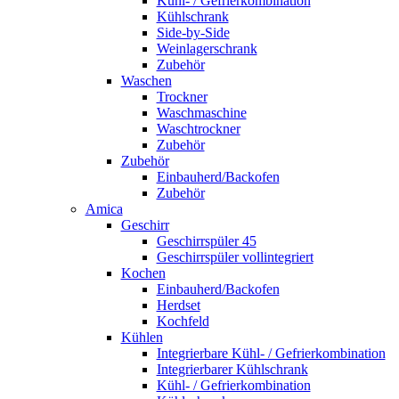
Kühl- / Gefrierkombination
Kühlschrank
Side-by-Side
Weinlagerschrank
Zubehör
Waschen
Trockner
Waschmaschine
Waschtrockner
Zubehör
Zubehör
Einbauherd/Backofen
Zubehör
Amica
Geschirr
Geschirrspüler 45
Geschirrspüler vollintegriert
Kochen
Einbauherd/Backofen
Herdset
Kochfeld
Kühlen
Integrierbare Kühl- / Gefrierkombination
Integrierbarer Kühlschrank
Kühl- / Gefrierkombination