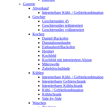
Gorenje
Abverkauf
Integrierbare Kühl- / Gefrierkombination
Geschirr
Geschirrspüler 45
Geschirrspüler teilintegriert
Geschirrspüler vollintegriert
Kochen
Dampf-Backofen
Dunstabzugshaube
Einbauherd/Backofen
Herdset
Kochfeld
Kochfeld mit integriertem Abzug
Mikrowelle
Zubehörschublade
Kühlen
Integrierbare Kühl- / Gefrierkombination
Integrierbarer Gefrierschrank
Integrierbarer Kühlschrank
Kühl- / Gefrierkombination
Kühlschrank
Side-by-Side
Waschen