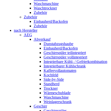
Waschmaschine
Waschtrockner
Zubehör
Zubehör
Einbauherd/Backofen
Zubehör
nach Hersteller
AEG
Abverkauf
Dunstabzugshaube
Einbauherd/Backofen
Geschirrspüler teilintegriert
Geschirrspüler vollintegriert
Integrierbare Kühl- / Gefrierkombination
Integrierbarer Kühlschrank
Kaffeevollautomaten
Kochfeld
Side-by-Side
Standherd
Trockner
Wärmeschublade
Waschmaschine
Weinlagerschrank
Geschirr
Geschirrspüler