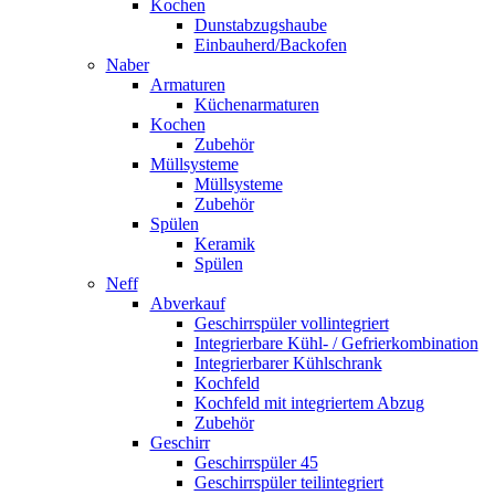
Kochen
Dunstabzugshaube
Einbauherd/Backofen
Naber
Armaturen
Küchenarmaturen
Kochen
Zubehör
Müllsysteme
Müllsysteme
Zubehör
Spülen
Keramik
Spülen
Neff
Abverkauf
Geschirrspüler vollintegriert
Integrierbare Kühl- / Gefrierkombination
Integrierbarer Kühlschrank
Kochfeld
Kochfeld mit integriertem Abzug
Zubehör
Geschirr
Geschirrspüler 45
Geschirrspüler teilintegriert