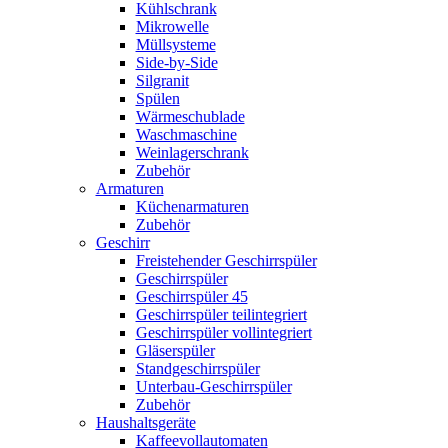
Kühlschrank
Mikrowelle
Müllsysteme
Side-by-Side
Silgranit
Spülen
Wärmeschublade
Waschmaschine
Weinlagerschrank
Zubehör
Armaturen
Küchenarmaturen
Zubehör
Geschirr
Freistehender Geschirrspüler
Geschirrspüler
Geschirrspüler 45
Geschirrspüler teilintegriert
Geschirrspüler vollintegriert
Gläserspüler
Standgeschirrspüler
Unterbau-Geschirrspüler
Zubehör
Haushaltsgeräte
Kaffeevollautomaten