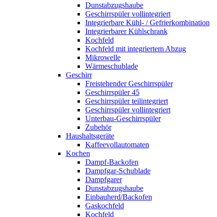
Dunstabzugshaube
Geschirrspüler vollintegriert
Integrierbare Kühl- / Gefrierkombination
Integrierbarer Kühlschrank
Kochfeld
Kochfeld mit integriertem Abzug
Mikrowelle
Wärmeschublade
Geschirr
Freistehender Geschirrspüler
Geschirrspüler 45
Geschirrspüler teilintegriert
Geschirrspüler vollintegriert
Unterbau-Geschirrspüler
Zubehör
Haushaltsgeräte
Kaffeevollautomaten
Kochen
Dampf-Backofen
Dampfgar-Schublade
Dampfgarer
Dunstabzugshaube
Einbauherd/Backofen
Gaskochfeld
Kochfeld