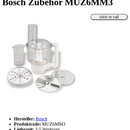
Bosch Zubehör MUZ6MM3
click to call
Hersteller:
Bosch
Produktcode:
MUZ6MM3
Lieferzeit:
3-5 Werktage