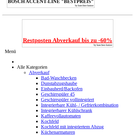
BOSCH ACCENT-LINE "BESTPREIS"
by kuechen-kutzer
Restposten Abverkauf bis zu -60%
by kuechen-kutzer
Menü
Alle Kategorien
Abverkauf
Bad-Waschbecken
Dunstabzugshaube
Einbauherd/Backofen
Geschirrspüler 45
Geschirrspüler vollintegriert
Integrierbare Kühl- / Gefrierkombination
Integrierbarer Kühlschrank
Kaffeevollautomaten
Kochfeld
Kochfeld mit integriertem Abzug
Küchenarmaturen