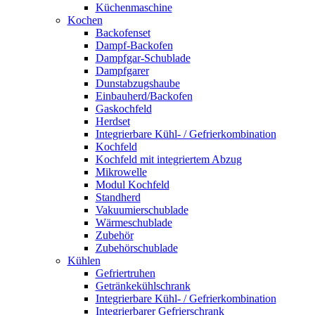
Küchenmaschine
Kochen
Backofenset
Dampf-Backofen
Dampfgar-Schublade
Dampfgarer
Dunstabzugshaube
Einbauherd/Backofen
Gaskochfeld
Herdset
Integrierbare Kühl- / Gefrierkombination
Kochfeld
Kochfeld mit integriertem Abzug
Mikrowelle
Modul Kochfeld
Standherd
Vakuumierschublade
Wärmeschublade
Zubehör
Zubehörschublade
Kühlen
Gefriertruhen
Getränkekühlschrank
Integrierbare Kühl- / Gefrierkombination
Integrierbarer Gefrierschrank