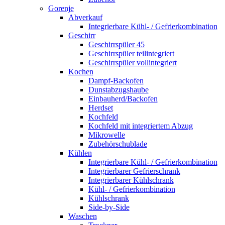
Gorenje
Abverkauf
Integrierbare Kühl- / Gefrierkombination
Geschirr
Geschirrspüler 45
Geschirrspüler teilintegriert
Geschirrspüler vollintegriert
Kochen
Dampf-Backofen
Dunstabzugshaube
Einbauherd/Backofen
Herdset
Kochfeld
Kochfeld mit integriertem Abzug
Mikrowelle
Zubehörschublade
Kühlen
Integrierbare Kühl- / Gefrierkombination
Integrierbarer Gefrierschrank
Integrierbarer Kühlschrank
Kühl- / Gefrierkombination
Kühlschrank
Side-by-Side
Waschen