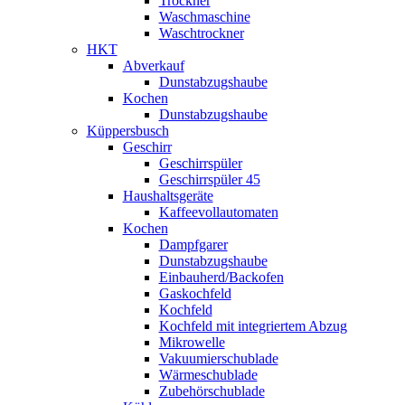
Trockner
Waschmaschine
Waschtrockner
HKT
Abverkauf
Dunstabzugshaube
Kochen
Dunstabzugshaube
Küppersbusch
Geschirr
Geschirrspüler
Geschirrspüler 45
Haushaltsgeräte
Kaffeevollautomaten
Kochen
Dampfgarer
Dunstabzugshaube
Einbauherd/Backofen
Gaskochfeld
Kochfeld
Kochfeld mit integriertem Abzug
Mikrowelle
Vakuumierschublade
Wärmeschublade
Zubehörschublade