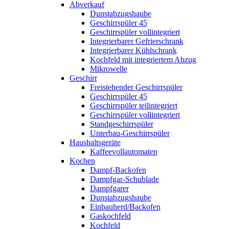
Abverkauf
Dunstabzugshaube
Geschirrspüler 45
Geschirrspüler vollintegriert
Integrierbarer Gefrierschrank
Integrierbarer Kühlschrank
Kochfeld mit integriertem Abzug
Mikrowelle
Geschirr
Freistehender Geschirrspüler
Geschirrspüler 45
Geschirrspüler teilintegriert
Geschirrspüler vollintegriert
Standgeschirrspüler
Unterbau-Geschirrspüler
Haushaltsgeräte
Kaffeevollautomaten
Kochen
Dampf-Backofen
Dampfgar-Schublade
Dampfgarer
Dunstabzugshaube
Einbauherd/Backofen
Gaskochfeld
Kochfeld