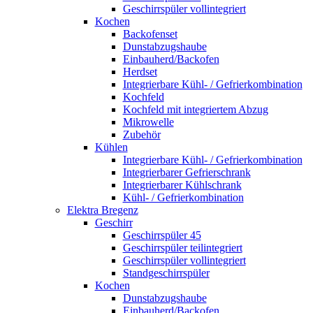
Geschirrspüler vollintegriert
Kochen
Backofenset
Dunstabzugshaube
Einbauherd/Backofen
Herdset
Integrierbare Kühl- / Gefrierkombination
Kochfeld
Kochfeld mit integriertem Abzug
Mikrowelle
Zubehör
Kühlen
Integrierbare Kühl- / Gefrierkombination
Integrierbarer Gefrierschrank
Integrierbarer Kühlschrank
Kühl- / Gefrierkombination
Elektra Bregenz
Geschirr
Geschirrspüler 45
Geschirrspüler teilintegriert
Geschirrspüler vollintegriert
Standgeschirrspüler
Kochen
Dunstabzugshaube
Einbauherd/Backofen