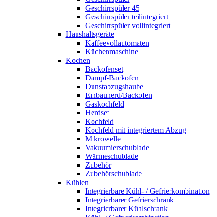
Geschirrspüler 45
Geschirrspüler teilintegriert
Geschirrspüler vollintegriert
Haushaltsgeräte
Kaffeevollautomaten
Küchenmaschine
Kochen
Backofenset
Dampf-Backofen
Dunstabzugshaube
Einbauherd/Backofen
Gaskochfeld
Herdset
Kochfeld
Kochfeld mit integriertem Abzug
Mikrowelle
Vakuumierschublade
Wärmeschublade
Zubehör
Zubehörschublade
Kühlen
Integrierbare Kühl- / Gefrierkombination
Integrierbarer Gefrierschrank
Integrierbarer Kühlschrank