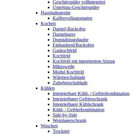
Geschirrspüler vollintegriert
Unterbau-Geschirrspüler
Haushaltsgeräte
Kaffeevollautomaten
Kochen
Dampf-Backofen
Dampfgarer
Dunstabzugshaube
Einbauherd/Backofen
Gaskochfeld
Kochfeld
Kochfeld mit integriertem Abzug
Mikrowelle
Modul Kochfeld
Wärmeschublade
Zubehörschublade
Kühlen
Integrierbare Kühl- / Gefrierkombination
Integrierbarer Gefrierschrank
Integrierbarer Kühlschrank
Kühl- / Gefrierkombination
Side-by-Side
Weinlagerschrank
Waschen
Trockner