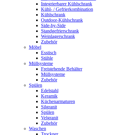
Integrierbarer Kühlschrank
Kühl- / Gefrierkombination
Kühlschrank
Outdoor-Kühlschrank
Side-by-Side
Standgefrierschrank
Weinlagerschrank
Zubehör
Möbel
Esstisch
Stühle
Müllsysteme
Freistehende Behälter
Müllsysteme
Zubehör
Spülen
Edelstahl
Keramik
Küchenarmaturen
Silgranit
Spülen
Velgranit
Zubehör
Waschen
Trockner