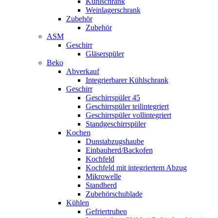
Kühlschrank
Weinlagerschrank
Zubehör
Zubehör
ASM
Geschirr
Gläserspüler
Beko
Abverkauf
Integrierbarer Kühlschrank
Geschirr
Geschirrspüler 45
Geschirrspüler teilintegriert
Geschirrspüler vollintegriert
Standgeschirrspüler
Kochen
Dunstabzugshaube
Einbauherd/Backofen
Kochfeld
Kochfeld mit integriertem Abzug
Mikrowelle
Standherd
Zubehörschublade
Kühlen
Gefriertruhen