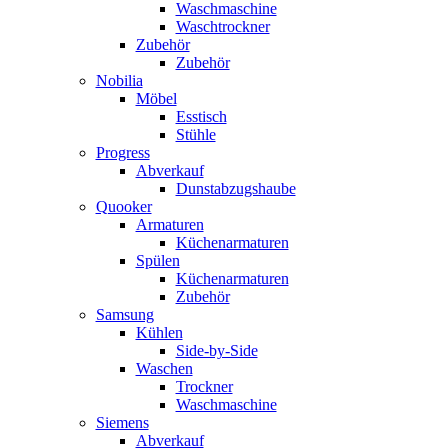
Waschmaschine
Waschtrockner
Zubehör
Zubehör
Nobilia
Möbel
Esstisch
Stühle
Progress
Abverkauf
Dunstabzugshaube
Quooker
Armaturen
Küchenarmaturen
Spülen
Küchenarmaturen
Zubehör
Samsung
Kühlen
Side-by-Side
Waschen
Trockner
Waschmaschine
Siemens
Abverkauf