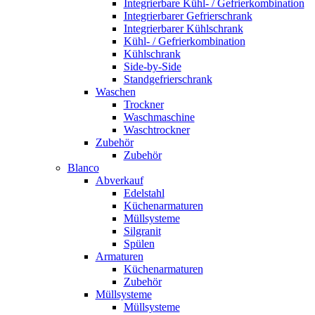
Integrierbare Kühl- / Gefrierkombination
Integrierbarer Gefrierschrank
Integrierbarer Kühlschrank
Kühl- / Gefrierkombination
Kühlschrank
Side-by-Side
Standgefrierschrank
Waschen
Trockner
Waschmaschine
Waschtrockner
Zubehör
Zubehör
Blanco
Abverkauf
Edelstahl
Küchenarmaturen
Müllsysteme
Silgranit
Spülen
Armaturen
Küchenarmaturen
Zubehör
Müllsysteme
Müllsysteme