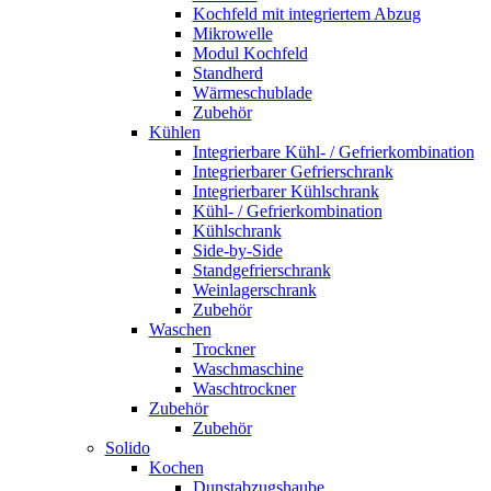
Kochfeld mit integriertem Abzug
Mikrowelle
Modul Kochfeld
Standherd
Wärmeschublade
Zubehör
Kühlen
Integrierbare Kühl- / Gefrierkombination
Integrierbarer Gefrierschrank
Integrierbarer Kühlschrank
Kühl- / Gefrierkombination
Kühlschrank
Side-by-Side
Standgefrierschrank
Weinlagerschrank
Zubehör
Waschen
Trockner
Waschmaschine
Waschtrockner
Zubehör
Zubehör
Solido
Kochen
Dunstabzugshaube