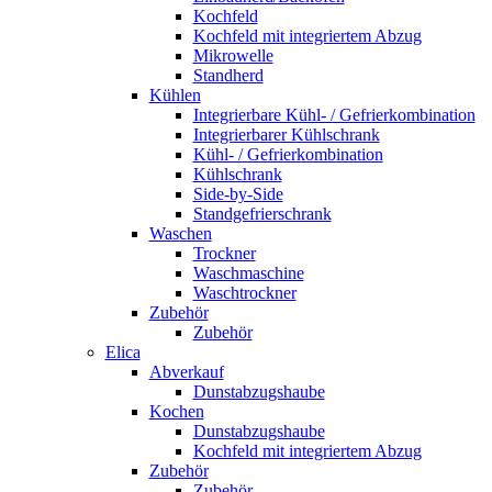
Kochfeld
Kochfeld mit integriertem Abzug
Mikrowelle
Standherd
Kühlen
Integrierbare Kühl- / Gefrierkombination
Integrierbarer Kühlschrank
Kühl- / Gefrierkombination
Kühlschrank
Side-by-Side
Standgefrierschrank
Waschen
Trockner
Waschmaschine
Waschtrockner
Zubehör
Zubehör
Elica
Abverkauf
Dunstabzugshaube
Kochen
Dunstabzugshaube
Kochfeld mit integriertem Abzug
Zubehör
Zubehör