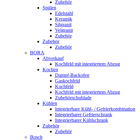
Zubehör
Spülen
Edelstahl
Keramik
Silgranit
Velgranit
Zubehör
Zubehör
Zubehör
BORA
Abverkauf
Kochfeld mit integriertem Abzug
Kochen
Dampf-Backofen
Gaskochfeld
Kochfeld
Kochfeld mit integriertem Abzug
Zubehörschublade
Kühlen
Integrierbare Kühl- / Gefrierkombination
Integrierbarer Gefrierschrank
Integrierbarer Kühlschrank
Zubehör
Zubehör
Bosch