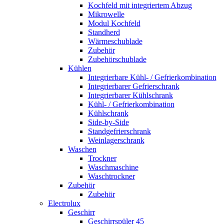
Kochfeld mit integriertem Abzug
Mikrowelle
Modul Kochfeld
Standherd
Wärmeschublade
Zubehör
Zubehörschublade
Kühlen
Integrierbare Kühl- / Gefrierkombination
Integrierbarer Gefrierschrank
Integrierbarer Kühlschrank
Kühl- / Gefrierkombination
Kühlschrank
Side-by-Side
Standgefrierschrank
Weinlagerschrank
Waschen
Trockner
Waschmaschine
Waschtrockner
Zubehör
Zubehör
Electrolux
Geschirr
Geschirrspüler 45