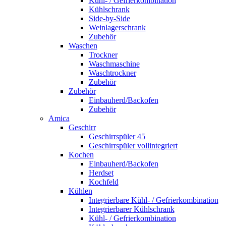
Kühl- / Gefrierkombination
Kühlschrank
Side-by-Side
Weinlagerschrank
Zubehör
Waschen
Trockner
Waschmaschine
Waschtrockner
Zubehör
Zubehör
Einbauherd/Backofen
Zubehör
Amica
Geschirr
Geschirrspüler 45
Geschirrspüler vollintegriert
Kochen
Einbauherd/Backofen
Herdset
Kochfeld
Kühlen
Integrierbare Kühl- / Gefrierkombination
Integrierbarer Kühlschrank
Kühl- / Gefrierkombination