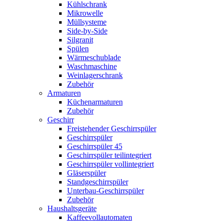
Kühlschrank
Mikrowelle
Müllsysteme
Side-by-Side
Silgranit
Spülen
Wärmeschublade
Waschmaschine
Weinlagerschrank
Zubehör
Armaturen
Küchenarmaturen
Zubehör
Geschirr
Freistehender Geschirrspüler
Geschirrspüler
Geschirrspüler 45
Geschirrspüler teilintegriert
Geschirrspüler vollintegriert
Gläserspüler
Standgeschirrspüler
Unterbau-Geschirrspüler
Zubehör
Haushaltsgeräte
Kaffeevollautomaten