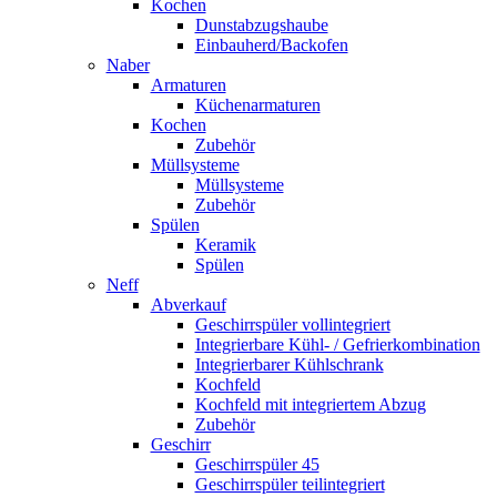
Kochen
Dunstabzugshaube
Einbauherd/Backofen
Naber
Armaturen
Küchenarmaturen
Kochen
Zubehör
Müllsysteme
Müllsysteme
Zubehör
Spülen
Keramik
Spülen
Neff
Abverkauf
Geschirrspüler vollintegriert
Integrierbare Kühl- / Gefrierkombination
Integrierbarer Kühlschrank
Kochfeld
Kochfeld mit integriertem Abzug
Zubehör
Geschirr
Geschirrspüler 45
Geschirrspüler teilintegriert