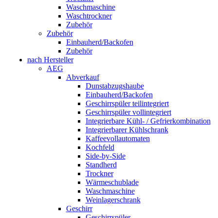
Waschmaschine
Waschtrockner
Zubehör
Zubehör
Einbauherd/Backofen
Zubehör
nach Hersteller
AEG
Abverkauf
Dunstabzugshaube
Einbauherd/Backofen
Geschirrspüler teilintegriert
Geschirrspüler vollintegriert
Integrierbare Kühl- / Gefrierkombination
Integrierbarer Kühlschrank
Kaffeevollautomaten
Kochfeld
Side-by-Side
Standherd
Trockner
Wärmeschublade
Waschmaschine
Weinlagerschrank
Geschirr
Geschirrspüler