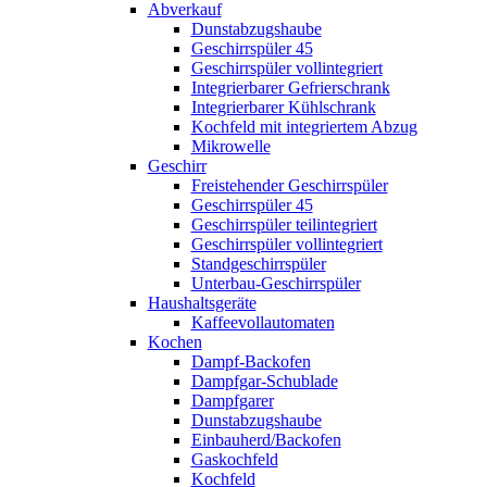
Abverkauf
Dunstabzugshaube
Geschirrspüler 45
Geschirrspüler vollintegriert
Integrierbarer Gefrierschrank
Integrierbarer Kühlschrank
Kochfeld mit integriertem Abzug
Mikrowelle
Geschirr
Freistehender Geschirrspüler
Geschirrspüler 45
Geschirrspüler teilintegriert
Geschirrspüler vollintegriert
Standgeschirrspüler
Unterbau-Geschirrspüler
Haushaltsgeräte
Kaffeevollautomaten
Kochen
Dampf-Backofen
Dampfgar-Schublade
Dampfgarer
Dunstabzugshaube
Einbauherd/Backofen
Gaskochfeld
Kochfeld