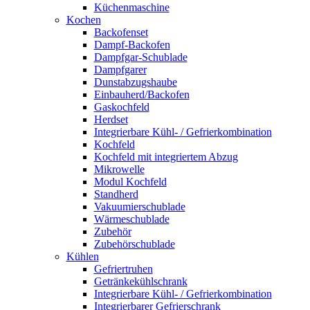
Küchenmaschine
Kochen
Backofenset
Dampf-Backofen
Dampfgar-Schublade
Dampfgarer
Dunstabzugshaube
Einbauherd/Backofen
Gaskochfeld
Herdset
Integrierbare Kühl- / Gefrierkombination
Kochfeld
Kochfeld mit integriertem Abzug
Mikrowelle
Modul Kochfeld
Standherd
Vakuumierschublade
Wärmeschublade
Zubehör
Zubehörschublade
Kühlen
Gefriertruhen
Getränkekühlschrank
Integrierbare Kühl- / Gefrierkombination
Integrierbarer Gefrierschrank