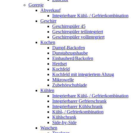
Gorenje
Abverkauf
Integrierbare Kühl- / Gefrierkombination
Geschirr
Geschirrspüler 45
Geschirrspüler teilintegriert
Geschirrspüler vollintegriert
Kochen
Dampf-Backofen
Dunstabzugshaube
Einbauherd/Backofen
Herdset
Kochfeld
Kochfeld mit integriertem Abzug
Mikrowelle
Zubehörschublade
Kühlen
Integrierbare Kühl- / Gefrierkombination
Integrierbarer Gefrierschrank
Integrierbarer Kühlschrank
Kühl- / Gefrierkombination
Kühlschrank
Side-by-Side
Waschen