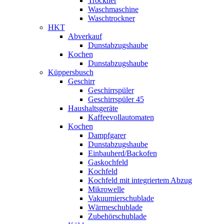
Trockner
Waschmaschine
Waschtrockner
HKT
Abverkauf
Dunstabzugshaube
Kochen
Dunstabzugshaube
Küppersbusch
Geschirr
Geschirrspüler
Geschirrspüler 45
Haushaltsgeräte
Kaffeevollautomaten
Kochen
Dampfgarer
Dunstabzugshaube
Einbauherd/Backofen
Gaskochfeld
Kochfeld
Kochfeld mit integriertem Abzug
Mikrowelle
Vakuumierschublade
Wärmeschublade
Zubehörschublade