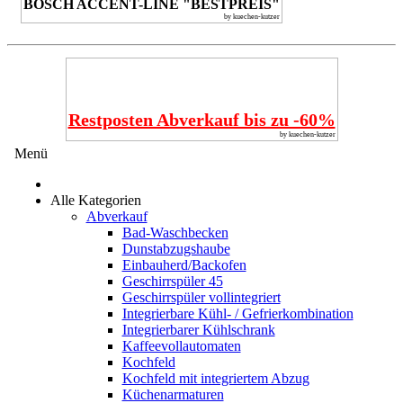
BOSCH ACCENT-LINE "BESTPREIS"
by kuechen-kutzer
Restposten Abverkauf bis zu -60%
by kuechen-kutzer
Menü
Alle Kategorien
Abverkauf
Bad-Waschbecken
Dunstabzugshaube
Einbauherd/Backofen
Geschirrspüler 45
Geschirrspüler vollintegriert
Integrierbare Kühl- / Gefrierkombination
Integrierbarer Kühlschrank
Kaffeevollautomaten
Kochfeld
Kochfeld mit integriertem Abzug
Küchenarmaturen