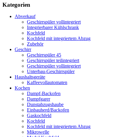
Kategorien
Abverkauf
Geschirrspüler vollintegriert
Integrierbarer Kühlschrank
Kochfeld
Kochfeld mit integriertem Abzug
Zubehör
Geschirr
Geschirrspüler 45
Geschirrspüler teilintegriert
Geschirrspüler vollintegriert
Unterbau-Geschirrspüler
Haushaltsgeräte
Kaffeevollautomaten
Kochen
Dampf-Backofen
Dampfgarer
Dunstabzugshaube
Einbauherd/Backofen
Gaskochfeld
Kochfeld
Kochfeld mit integriertem Abzug
Mikrowelle