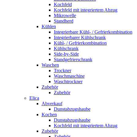
Kochfeld
Kochfeld mit integriertem Abzug
Mikrowelle
Standherd
Kühlen
Integrierbare Kühl- / Gefrierkombination
Integrierbarer Kühlschrank
Kühl- / Gefrierkombination
Kühlschrank
Side-by-Side
Standgefrierschrank
Waschen
Trockner
Waschmaschine
Waschtrockner
Zubehör
Zubehör
Elica
Abverkauf
Dunstabzugshaube
Kochen
Dunstabzugshaube
Kochfeld mit integriertem Abzug
Zubehör
Zubehör