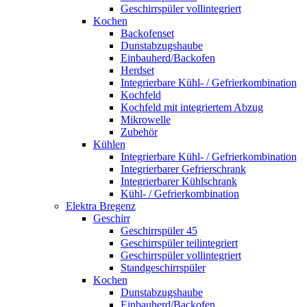
Geschirrspüler vollintegriert
Kochen
Backofenset
Dunstabzugshaube
Einbauherd/Backofen
Herdset
Integrierbare Kühl- / Gefrierkombination
Kochfeld
Kochfeld mit integriertem Abzug
Mikrowelle
Zubehör
Kühlen
Integrierbare Kühl- / Gefrierkombination
Integrierbarer Gefrierschrank
Integrierbarer Kühlschrank
Kühl- / Gefrierkombination
Elektra Bregenz
Geschirr
Geschirrspüler 45
Geschirrspüler teilintegriert
Geschirrspüler vollintegriert
Standgeschirrspüler
Kochen
Dunstabzugshaube
Einbauherd/Backofen