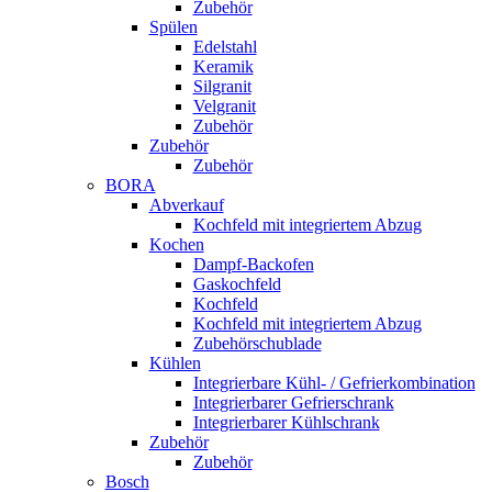
Zubehör
Spülen
Edelstahl
Keramik
Silgranit
Velgranit
Zubehör
Zubehör
Zubehör
BORA
Abverkauf
Kochfeld mit integriertem Abzug
Kochen
Dampf-Backofen
Gaskochfeld
Kochfeld
Kochfeld mit integriertem Abzug
Zubehörschublade
Kühlen
Integrierbare Kühl- / Gefrierkombination
Integrierbarer Gefrierschrank
Integrierbarer Kühlschrank
Zubehör
Zubehör
Bosch