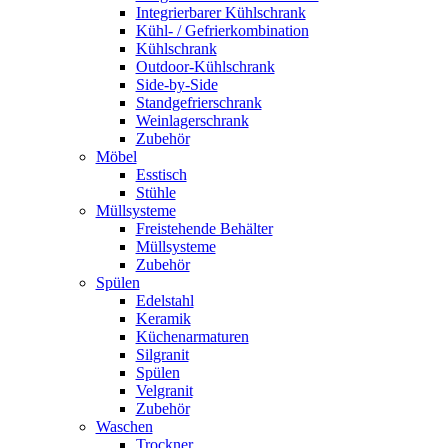
Integrierbarer Kühlschrank
Kühl- / Gefrierkombination
Kühlschrank
Outdoor-Kühlschrank
Side-by-Side
Standgefrierschrank
Weinlagerschrank
Zubehör
Möbel
Esstisch
Stühle
Müllsysteme
Freistehende Behälter
Müllsysteme
Zubehör
Spülen
Edelstahl
Keramik
Küchenarmaturen
Silgranit
Spülen
Velgranit
Zubehör
Waschen
Trockner