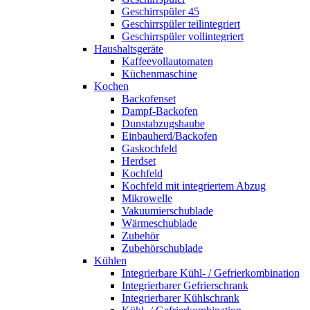
Geschirrspüler 45
Geschirrspüler teilintegriert
Geschirrspüler vollintegriert
Haushaltsgeräte
Kaffeevollautomaten
Küchenmaschine
Kochen
Backofenset
Dampf-Backofen
Dunstabzugshaube
Einbauherd/Backofen
Gaskochfeld
Herdset
Kochfeld
Kochfeld mit integriertem Abzug
Mikrowelle
Vakuumierschublade
Wärmeschublade
Zubehör
Zubehörschublade
Kühlen
Integrierbare Kühl- / Gefrierkombination
Integrierbarer Gefrierschrank
Integrierbarer Kühlschrank