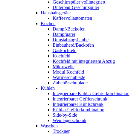
Geschirrspüler vollintegriert
Unterbau-Geschirrspüler
Haushaltsgeräte
Kaffeevollautomaten
Kochen
Dampf-Backofen
Dampfgarer
Dunstabzugshaube
Einbauherd/Backofen
Gaskochfeld
Kochfeld
Kochfeld mit integriertem Abzug
Mikrowelle
Modul Kochfeld
Wärmeschublade
Zubehörschublade
Kühlen
Integrierbare Kühl- / Gefrierkombination
Integrierbarer Gefrierschrank
Integrierbarer Kühlschrank
Kühl- / Gefrierkombination
Side-by-Side
Weinlagerschrank
Waschen
Trockner