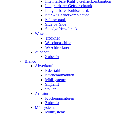
Integrierbare Kühl- / Gefrierkombination
Integrierbarer Gefrierschrank
Integrierbarer Kühlschrank
Kühl- / Gefrierkombination
Kühlschrank
Side-by-Side
Standgefrierschrank
Waschen
Trockner
Waschmaschine
Waschtrockner
Zubehör
Zubehör
Blanco
Abverkauf
Edelstahl
Küchenarmaturen
Müllsysteme
Silgranit
Spülen
Armaturen
Küchenarmaturen
Zubehör
Müllsysteme
Müllsysteme