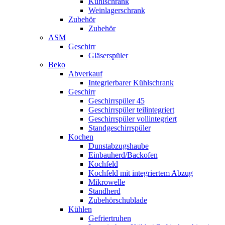
Kühlschrank
Weinlagerschrank
Zubehör
Zubehör
ASM
Geschirr
Gläserspüler
Beko
Abverkauf
Integrierbarer Kühlschrank
Geschirr
Geschirrspüler 45
Geschirrspüler teilintegriert
Geschirrspüler vollintegriert
Standgeschirrspüler
Kochen
Dunstabzugshaube
Einbauherd/Backofen
Kochfeld
Kochfeld mit integriertem Abzug
Mikrowelle
Standherd
Zubehörschublade
Kühlen
Gefriertruhen