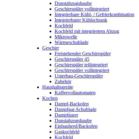
Dunstabzugshaube
Geschirrspüler vollintegriert
Integrierbare Kühl- / Gefrierkombination
Integrierbarer Kühlschrank
Kochfeld
Kochfeld mit integriertem Abzug
Mikrowelle
Wärmeschublade
Geschirr
Freistehender Geschirrspüler
Geschirrspüler 45
Geschirrspüler teilintegriert
Geschirrspüler vollintegriert
Unterbau-Geschirrspüler
Zubehör
Haushaltsgeräte
Kaffeevollautomaten
Kochen
Dampf-Backofen
Dampfgar-Schublade
Dampfgarer
Dunstabzugshaube
Einbauherd/Backofen
Gaskochfeld
Kochfeld