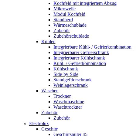
Kochfeld mit integriertem Abzug
Mikrowelle
Modul Kochfeld
Standherd
Wärmeschublade
Zubehör
Zubehörschublade
Kühlen
Integrierbare Kühl- / Gefrierkombination
Integrierbarer Gefrierschrank
Integrierbarer Kühlschrank
Kühl- / Gefrierkombination
Kühlschrank
Side-by-Side
Standgefrierschrank
Weinlagerschrank
Waschen
Trockner
Waschmaschine
Waschtrockner
Zubehör
Zubehör
Electrolux
Geschirr
Geschirrspüler 45