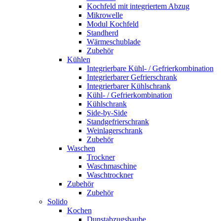
Kochfeld mit integriertem Abzug
Mikrowelle
Modul Kochfeld
Standherd
Wärmeschublade
Zubehör
Kühlen
Integrierbare Kühl- / Gefrierkombination
Integrierbarer Gefrierschrank
Integrierbarer Kühlschrank
Kühl- / Gefrierkombination
Kühlschrank
Side-by-Side
Standgefrierschrank
Weinlagerschrank
Zubehör
Waschen
Trockner
Waschmaschine
Waschtrockner
Zubehör
Zubehör
Solido
Kochen
Dunstabzugshaube