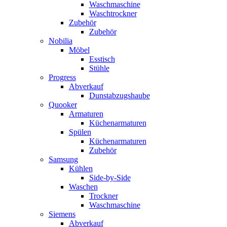
Waschmaschine
Waschtrockner
Zubehör
Zubehör
Nobilia
Möbel
Esstisch
Stühle
Progress
Abverkauf
Dunstabzugshaube
Quooker
Armaturen
Küchenarmaturen
Spülen
Küchenarmaturen
Zubehör
Samsung
Kühlen
Side-by-Side
Waschen
Trockner
Waschmaschine
Siemens
Abverkauf