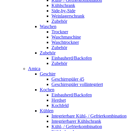
Kühl- / Gefrierkombination
Kühlschrank
Side-by-Side
Weinlagerschrank
Zubehör
Waschen
Trockner
Waschmaschine
Waschtrockner
Zubehör
Zubehör
Einbauherd/Backofen
Zubehör
Amica
Geschirr
Geschirrspüler 45
Geschirrspüler vollintegriert
Kochen
Einbauherd/Backofen
Herdset
Kochfeld
Kühlen
Integrierbare Kühl- / Gefrierkombination
Integrierbarer Kühlschrank
Kühl- / Gefrierkombination