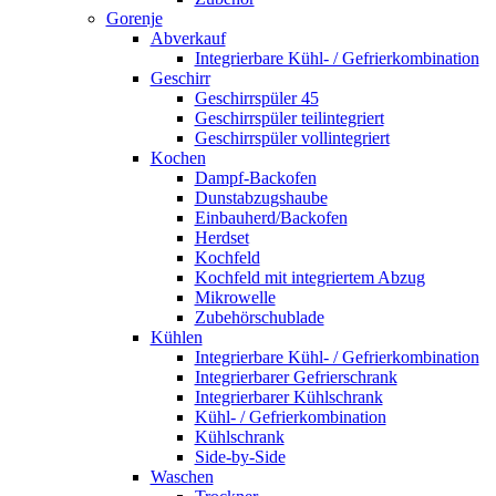
Gorenje
Abverkauf
Integrierbare Kühl- / Gefrierkombination
Geschirr
Geschirrspüler 45
Geschirrspüler teilintegriert
Geschirrspüler vollintegriert
Kochen
Dampf-Backofen
Dunstabzugshaube
Einbauherd/Backofen
Herdset
Kochfeld
Kochfeld mit integriertem Abzug
Mikrowelle
Zubehörschublade
Kühlen
Integrierbare Kühl- / Gefrierkombination
Integrierbarer Gefrierschrank
Integrierbarer Kühlschrank
Kühl- / Gefrierkombination
Kühlschrank
Side-by-Side
Waschen