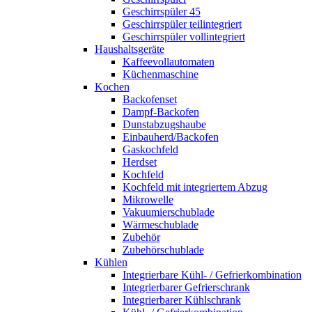
Geschirrspüler 45
Geschirrspüler teilintegriert
Geschirrspüler vollintegriert
Haushaltsgeräte
Kaffeevollautomaten
Küchenmaschine
Kochen
Backofenset
Dampf-Backofen
Dunstabzugshaube
Einbauherd/Backofen
Gaskochfeld
Herdset
Kochfeld
Kochfeld mit integriertem Abzug
Mikrowelle
Vakuumierschublade
Wärmeschublade
Zubehör
Zubehörschublade
Kühlen
Integrierbare Kühl- / Gefrierkombination
Integrierbarer Gefrierschrank
Integrierbarer Kühlschrank