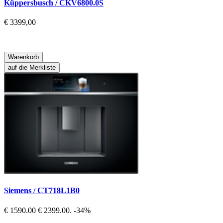
Küppersbusch / CKV6800.0S
€ 3399,00
Warenkorb
auf die Merkliste
Siemens / CT718L1B0
€ 1590.00
€ 2399.00.
-34%