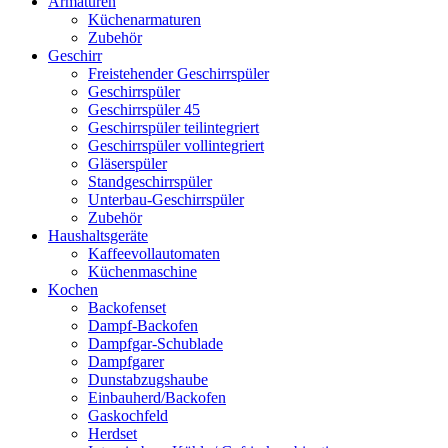
Armaturen
Küchenarmaturen
Zubehör
Geschirr
Freistehender Geschirrspüler
Geschirrspüler
Geschirrspüler 45
Geschirrspüler teilintegriert
Geschirrspüler vollintegriert
Gläserspüler
Standgeschirrspüler
Unterbau-Geschirrspüler
Zubehör
Haushaltsgeräte
Kaffeevollautomaten
Küchenmaschine
Kochen
Backofenset
Dampf-Backofen
Dampfgar-Schublade
Dampfgarer
Dunstabzugshaube
Einbauherd/Backofen
Gaskochfeld
Herdset