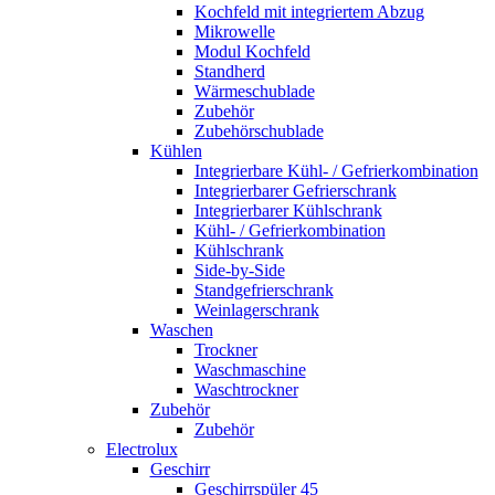
Kochfeld mit integriertem Abzug
Mikrowelle
Modul Kochfeld
Standherd
Wärmeschublade
Zubehör
Zubehörschublade
Kühlen
Integrierbare Kühl- / Gefrierkombination
Integrierbarer Gefrierschrank
Integrierbarer Kühlschrank
Kühl- / Gefrierkombination
Kühlschrank
Side-by-Side
Standgefrierschrank
Weinlagerschrank
Waschen
Trockner
Waschmaschine
Waschtrockner
Zubehör
Zubehör
Electrolux
Geschirr
Geschirrspüler 45