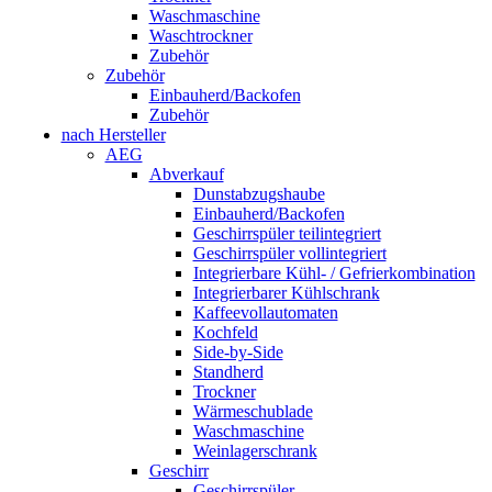
Waschmaschine
Waschtrockner
Zubehör
Zubehör
Einbauherd/Backofen
Zubehör
nach Hersteller
AEG
Abverkauf
Dunstabzugshaube
Einbauherd/Backofen
Geschirrspüler teilintegriert
Geschirrspüler vollintegriert
Integrierbare Kühl- / Gefrierkombination
Integrierbarer Kühlschrank
Kaffeevollautomaten
Kochfeld
Side-by-Side
Standherd
Trockner
Wärmeschublade
Waschmaschine
Weinlagerschrank
Geschirr
Geschirrspüler