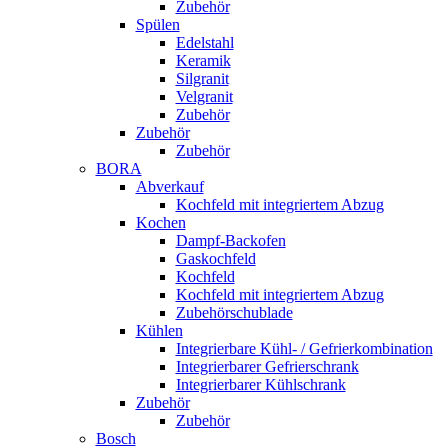
Zubehör
Spülen
Edelstahl
Keramik
Silgranit
Velgranit
Zubehör
Zubehör
Zubehör
BORA
Abverkauf
Kochfeld mit integriertem Abzug
Kochen
Dampf-Backofen
Gaskochfeld
Kochfeld
Kochfeld mit integriertem Abzug
Zubehörschublade
Kühlen
Integrierbare Kühl- / Gefrierkombination
Integrierbarer Gefrierschrank
Integrierbarer Kühlschrank
Zubehör
Zubehör
Bosch