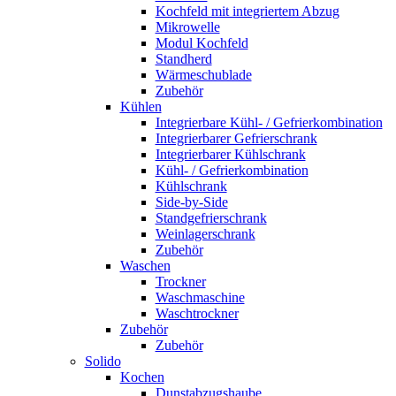
Kochfeld mit integriertem Abzug
Mikrowelle
Modul Kochfeld
Standherd
Wärmeschublade
Zubehör
Kühlen
Integrierbare Kühl- / Gefrierkombination
Integrierbarer Gefrierschrank
Integrierbarer Kühlschrank
Kühl- / Gefrierkombination
Kühlschrank
Side-by-Side
Standgefrierschrank
Weinlagerschrank
Zubehör
Waschen
Trockner
Waschmaschine
Waschtrockner
Zubehör
Zubehör
Solido
Kochen
Dunstabzugshaube