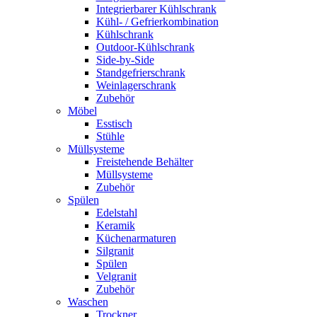
Integrierbarer Kühlschrank
Kühl- / Gefrierkombination
Kühlschrank
Outdoor-Kühlschrank
Side-by-Side
Standgefrierschrank
Weinlagerschrank
Zubehör
Möbel
Esstisch
Stühle
Müllsysteme
Freistehende Behälter
Müllsysteme
Zubehör
Spülen
Edelstahl
Keramik
Küchenarmaturen
Silgranit
Spülen
Velgranit
Zubehör
Waschen
Trockner