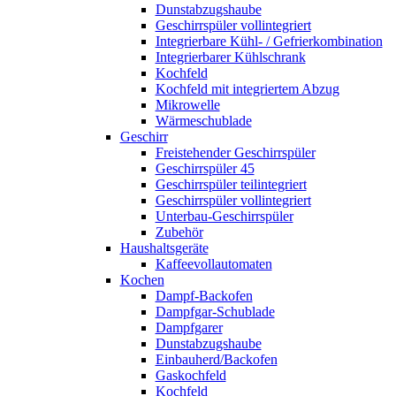
Dunstabzugshaube
Geschirrspüler vollintegriert
Integrierbare Kühl- / Gefrierkombination
Integrierbarer Kühlschrank
Kochfeld
Kochfeld mit integriertem Abzug
Mikrowelle
Wärmeschublade
Geschirr
Freistehender Geschirrspüler
Geschirrspüler 45
Geschirrspüler teilintegriert
Geschirrspüler vollintegriert
Unterbau-Geschirrspüler
Zubehör
Haushaltsgeräte
Kaffeevollautomaten
Kochen
Dampf-Backofen
Dampfgar-Schublade
Dampfgarer
Dunstabzugshaube
Einbauherd/Backofen
Gaskochfeld
Kochfeld