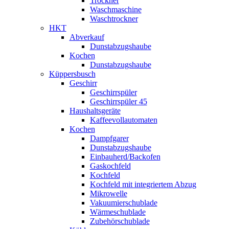
Trockner
Waschmaschine
Waschtrockner
HKT
Abverkauf
Dunstabzugshaube
Kochen
Dunstabzugshaube
Küppersbusch
Geschirr
Geschirrspüler
Geschirrspüler 45
Haushaltsgeräte
Kaffeevollautomaten
Kochen
Dampfgarer
Dunstabzugshaube
Einbauherd/Backofen
Gaskochfeld
Kochfeld
Kochfeld mit integriertem Abzug
Mikrowelle
Vakuumierschublade
Wärmeschublade
Zubehörschublade