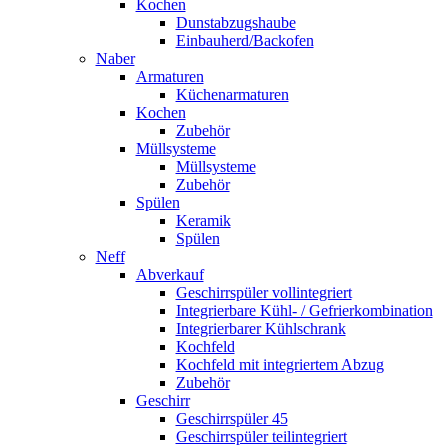
Kochen
Dunstabzugshaube
Einbauherd/Backofen
Naber
Armaturen
Küchenarmaturen
Kochen
Zubehör
Müllsysteme
Müllsysteme
Zubehör
Spülen
Keramik
Spülen
Neff
Abverkauf
Geschirrspüler vollintegriert
Integrierbare Kühl- / Gefrierkombination
Integrierbarer Kühlschrank
Kochfeld
Kochfeld mit integriertem Abzug
Zubehör
Geschirr
Geschirrspüler 45
Geschirrspüler teilintegriert