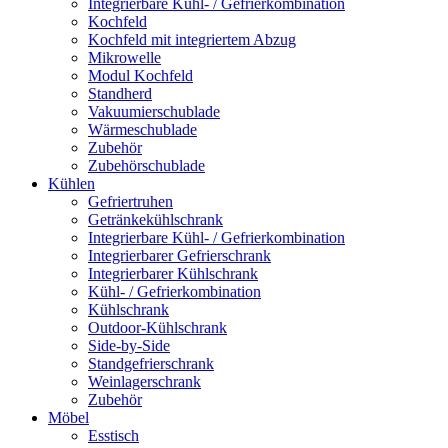
Integrierbare Kühl- / Gefrierkombination
Kochfeld
Kochfeld mit integriertem Abzug
Mikrowelle
Modul Kochfeld
Standherd
Vakuumierschublade
Wärmeschublade
Zubehör
Zubehörschublade
Kühlen
Gefriertruhen
Getränkekühlschrank
Integrierbare Kühl- / Gefrierkombination
Integrierbarer Gefrierschrank
Integrierbarer Kühlschrank
Kühl- / Gefrierkombination
Kühlschrank
Outdoor-Kühlschrank
Side-by-Side
Standgefrierschrank
Weinlagerschrank
Zubehör
Möbel
Esstisch