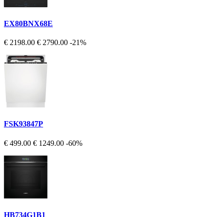
EX80BNX68E
€ 2198.00
€ 2790.00
-21%
FSK93847P
€ 499.00
€ 1249.00
-60%
HB734G1B1