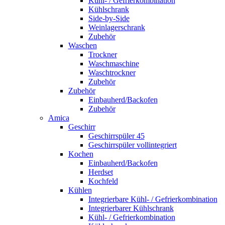
Kühl- / Gefrierkombination
Kühlschrank
Side-by-Side
Weinlagerschrank
Zubehör
Waschen
Trockner
Waschmaschine
Waschtrockner
Zubehör
Zubehör
Einbauherd/Backofen
Zubehör
Amica
Geschirr
Geschirrspüler 45
Geschirrspüler vollintegriert
Kochen
Einbauherd/Backofen
Herdset
Kochfeld
Kühlen
Integrierbare Kühl- / Gefrierkombination
Integrierbarer Kühlschrank
Kühl- / Gefrierkombination