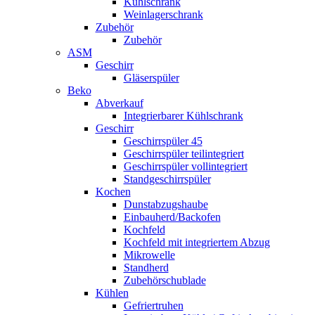
Kühlschrank
Weinlagerschrank
Zubehör
Zubehör
ASM
Geschirr
Gläserspüler
Beko
Abverkauf
Integrierbarer Kühlschrank
Geschirr
Geschirrspüler 45
Geschirrspüler teilintegriert
Geschirrspüler vollintegriert
Standgeschirrspüler
Kochen
Dunstabzugshaube
Einbauherd/Backofen
Kochfeld
Kochfeld mit integriertem Abzug
Mikrowelle
Standherd
Zubehörschublade
Kühlen
Gefriertruhen