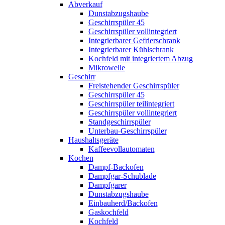
Abverkauf
Dunstabzugshaube
Geschirrspüler 45
Geschirrspüler vollintegriert
Integrierbarer Gefrierschrank
Integrierbarer Kühlschrank
Kochfeld mit integriertem Abzug
Mikrowelle
Geschirr
Freistehender Geschirrspüler
Geschirrspüler 45
Geschirrspüler teilintegriert
Geschirrspüler vollintegriert
Standgeschirrspüler
Unterbau-Geschirrspüler
Haushaltsgeräte
Kaffeevollautomaten
Kochen
Dampf-Backofen
Dampfgar-Schublade
Dampfgarer
Dunstabzugshaube
Einbauherd/Backofen
Gaskochfeld
Kochfeld