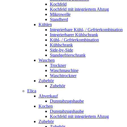
Kochfeld
Kochfeld mit integriertem Abzug
Mikrowelle
Standherd
Kühlen
Integrierbare Kühl- / Gefrierkombination
Integrierbarer Kühlschrank
Kühl- / Gefrierkombination
Kühlschrank
Side-by-Side
Standgefrierschrank
Waschen
Trockner
Waschmaschine
Waschtrockner
Zubehör
Zubehör
Elica
Abverkauf
Dunstabzugshaube
Kochen
Dunstabzugshaube
Kochfeld mit integriertem Abzug
Zubehör
Zubehör