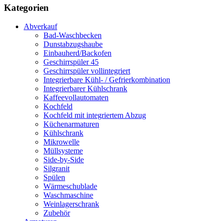
Kategorien
Abverkauf
Bad-Waschbecken
Dunstabzugshaube
Einbauherd/Backofen
Geschirrspüler 45
Geschirrspüler vollintegriert
Integrierbare Kühl- / Gefrierkombination
Integrierbarer Kühlschrank
Kaffeevollautomaten
Kochfeld
Kochfeld mit integriertem Abzug
Küchenarmaturen
Kühlschrank
Mikrowelle
Müllsysteme
Side-by-Side
Silgranit
Spülen
Wärmeschublade
Waschmaschine
Weinlagerschrank
Zubehör