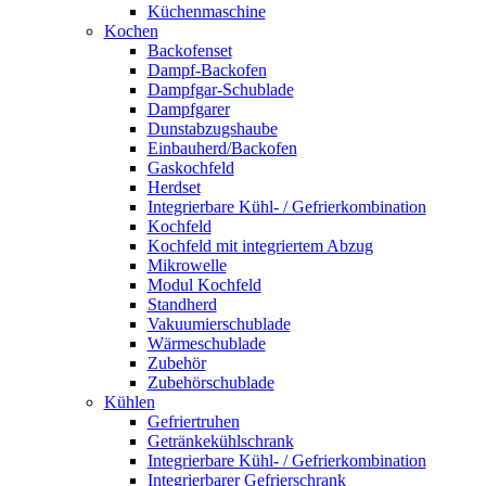
Küchenmaschine
Kochen
Backofenset
Dampf-Backofen
Dampfgar-Schublade
Dampfgarer
Dunstabzugshaube
Einbauherd/Backofen
Gaskochfeld
Herdset
Integrierbare Kühl- / Gefrierkombination
Kochfeld
Kochfeld mit integriertem Abzug
Mikrowelle
Modul Kochfeld
Standherd
Vakuumierschublade
Wärmeschublade
Zubehör
Zubehörschublade
Kühlen
Gefriertruhen
Getränkekühlschrank
Integrierbare Kühl- / Gefrierkombination
Integrierbarer Gefrierschrank