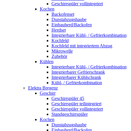
Geschirrspüler vollintegriert
Kochen
Backofenset
Dunstabzugshaube
Einbauherd/Backofen
Herdset
Integrierbare Kühl- / Gefrierkombination
Kochfeld
Kochfeld mit integriertem Abzug
Mikrowelle
Zubehör
Kühlen
Integrierbare Kühl- / Gefrierkombination
Integrierbarer Gefrierschrank
Integrierbarer Kühlschrank
Kühl- / Gefrierkombination
Elektra Bregenz
Geschirr
Geschirrspüler 45
Geschirrspüler teilintegriert
Geschirrspüler vollintegriert
Standgeschirrspüler
Kochen
Dunstabzugshaube
Einbauherd/Backofen