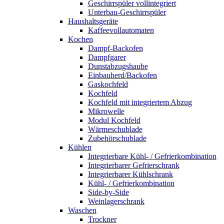
Geschirrspüler vollintegriert
Unterbau-Geschirrspüler
Haushaltsgeräte
Kaffeevollautomaten
Kochen
Dampf-Backofen
Dampfgarer
Dunstabzugshaube
Einbauherd/Backofen
Gaskochfeld
Kochfeld
Kochfeld mit integriertem Abzug
Mikrowelle
Modul Kochfeld
Wärmeschublade
Zubehörschublade
Kühlen
Integrierbare Kühl- / Gefrierkombination
Integrierbarer Gefrierschrank
Integrierbarer Kühlschrank
Kühl- / Gefrierkombination
Side-by-Side
Weinlagerschrank
Waschen
Trockner