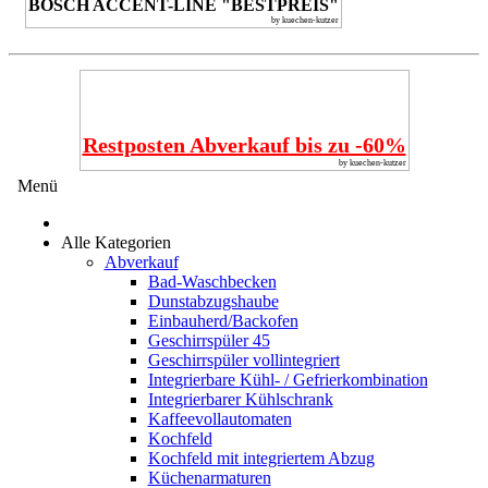
BOSCH ACCENT-LINE "BESTPREIS"
by kuechen-kutzer
Restposten Abverkauf bis zu -60%
by kuechen-kutzer
Menü
Alle Kategorien
Abverkauf
Bad-Waschbecken
Dunstabzugshaube
Einbauherd/Backofen
Geschirrspüler 45
Geschirrspüler vollintegriert
Integrierbare Kühl- / Gefrierkombination
Integrierbarer Kühlschrank
Kaffeevollautomaten
Kochfeld
Kochfeld mit integriertem Abzug
Küchenarmaturen