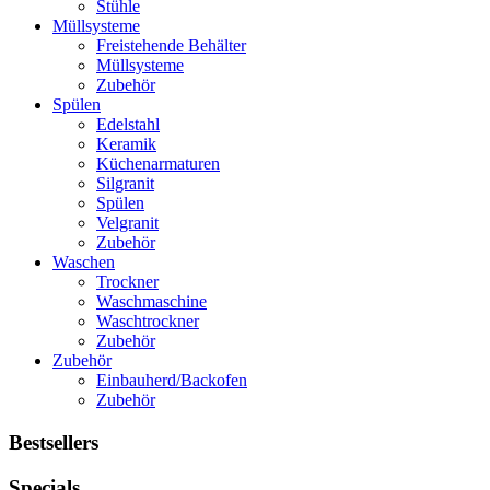
Stühle
Müllsysteme
Freistehende Behälter
Müllsysteme
Zubehör
Spülen
Edelstahl
Keramik
Küchenarmaturen
Silgranit
Spülen
Velgranit
Zubehör
Waschen
Trockner
Waschmaschine
Waschtrockner
Zubehör
Zubehör
Einbauherd/Backofen
Zubehör
Bestsellers
Specials