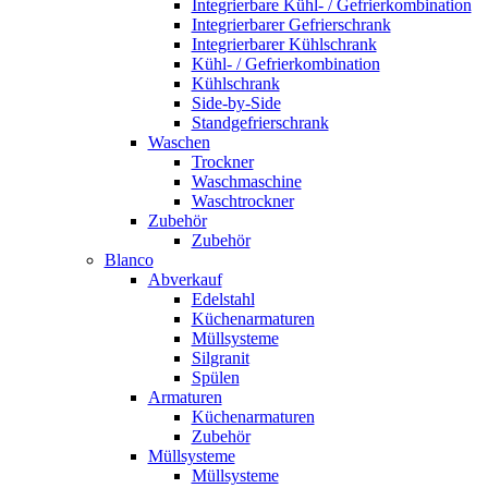
Integrierbare Kühl- / Gefrierkombination
Integrierbarer Gefrierschrank
Integrierbarer Kühlschrank
Kühl- / Gefrierkombination
Kühlschrank
Side-by-Side
Standgefrierschrank
Waschen
Trockner
Waschmaschine
Waschtrockner
Zubehör
Zubehör
Blanco
Abverkauf
Edelstahl
Küchenarmaturen
Müllsysteme
Silgranit
Spülen
Armaturen
Küchenarmaturen
Zubehör
Müllsysteme
Müllsysteme