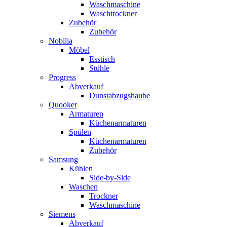
Waschmaschine
Waschtrockner
Zubehör
Zubehör
Nobilia
Möbel
Esstisch
Stühle
Progress
Abverkauf
Dunstabzugshaube
Quooker
Armaturen
Küchenarmaturen
Spülen
Küchenarmaturen
Zubehör
Samsung
Kühlen
Side-by-Side
Waschen
Trockner
Waschmaschine
Siemens
Abverkauf