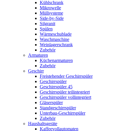
Kühlschrank
Mikrowelle
Müllsysteme
Side-by-Side
Silgranit
Spülen
Wärmeschublade
Waschmaschine
Weinlagerschrank
Zubehör
Armaturen
Küchenarmaturen
Zubehör
Geschirr
Freistehender Geschirrspüler
Geschirrspüler
Geschirrspüler 45
Geschirrspüler teilintegriert
Geschirrspüler vollintegriert
Gläserspüler
Standgeschirrspüler
Unterbau-Geschirrspüler
Zubehör
Haushaltsgeräte
Kaffeevollautomaten