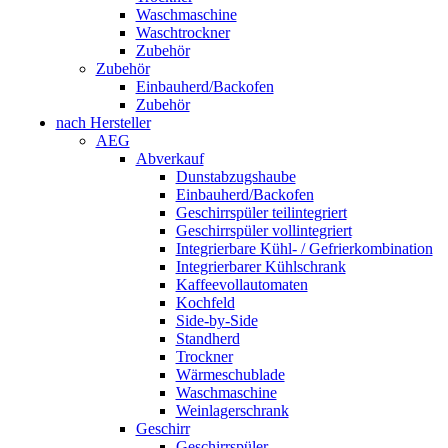
Waschmaschine
Waschtrockner
Zubehör
Zubehör
Einbauherd/Backofen
Zubehör
nach Hersteller
AEG
Abverkauf
Dunstabzugshaube
Einbauherd/Backofen
Geschirrspüler teilintegriert
Geschirrspüler vollintegriert
Integrierbare Kühl- / Gefrierkombination
Integrierbarer Kühlschrank
Kaffeevollautomaten
Kochfeld
Side-by-Side
Standherd
Trockner
Wärmeschublade
Waschmaschine
Weinlagerschrank
Geschirr
Geschirrspüler