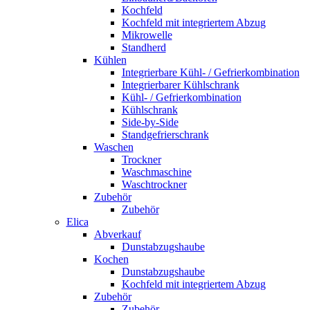
Kochfeld
Kochfeld mit integriertem Abzug
Mikrowelle
Standherd
Kühlen
Integrierbare Kühl- / Gefrierkombination
Integrierbarer Kühlschrank
Kühl- / Gefrierkombination
Kühlschrank
Side-by-Side
Standgefrierschrank
Waschen
Trockner
Waschmaschine
Waschtrockner
Zubehör
Zubehör
Elica
Abverkauf
Dunstabzugshaube
Kochen
Dunstabzugshaube
Kochfeld mit integriertem Abzug
Zubehör
Zubehör