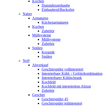
Kochen
Dunstabzugshaube
Einbauherd/Backofen
Naber
Armaturen
Küchenarmaturen
Kochen
Zubehör
Müllsysteme
Müllsysteme
Zubehör
Spülen
Keramik
Spülen
Neff
Abverkauf
Geschirrspüler vollintegriert
Integrierbare Kühl- / Gefrierkombination
Integrierbarer Kühlschrank
Kochfeld
Kochfeld mit integriertem Abzug
Zubehör
Geschirr
Geschirrspüler 45
Geschirrspüler teilintegriert