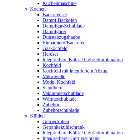
Küchenmaschine
Kochen
Backofenset
Dampf-Backofen
Dampfgar-Schublade
Dampfgarer
Dunstabzugshaube
Einbauherd/Backofen
Gaskochfeld
Herdset
Integrierbare Kühl- / Gefrierkombination
Kochfeld
Kochfeld mit integriertem Abzug
Mikrowelle
Modul Kochfeld
Standherd
Vakuumierschublade
Wärmeschublade
Zubehör
Zubehörschublade
Kühlen
Gefriertruhen
Getränkekühlschrank
Integrierbare Kühl- / Gefrierkombination
Integrierbarer Gefrierschrank