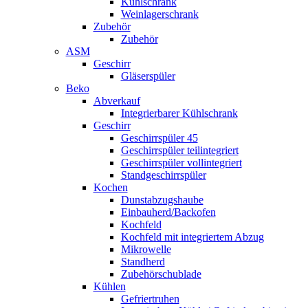
Kühlschrank
Weinlagerschrank
Zubehör
Zubehör
ASM
Geschirr
Gläserspüler
Beko
Abverkauf
Integrierbarer Kühlschrank
Geschirr
Geschirrspüler 45
Geschirrspüler teilintegriert
Geschirrspüler vollintegriert
Standgeschirrspüler
Kochen
Dunstabzugshaube
Einbauherd/Backofen
Kochfeld
Kochfeld mit integriertem Abzug
Mikrowelle
Standherd
Zubehörschublade
Kühlen
Gefriertruhen