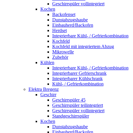
Geschirrspüler vollintegriert
Kochen
Backofenset
Dunstabzugshaube
Einbauherd/Backofen
Herdset
Integrierbare Kühl- / Gefrierkombination
Kochfeld
Kochfeld mit integriertem Abzug
Mikrowelle
Zubehör
Kühlen
Integrierbare Kühl- / Gefrierkombination
Integrierbarer Gefrierschrank
Integrierbarer Kühlschrank
Kühl- / Gefrierkombination
Elektra Bregenz
Geschirr
Geschirrspüler 45
Geschirrspüler teilintegriert
Geschirrspüler vollintegriert
Standgeschirrspüler
Kochen
Dunstabzugshaube
Einbauherd/Backofen