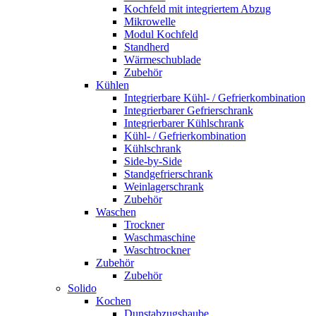
Kochfeld mit integriertem Abzug
Mikrowelle
Modul Kochfeld
Standherd
Wärmeschublade
Zubehör
Kühlen
Integrierbare Kühl- / Gefrierkombination
Integrierbarer Gefrierschrank
Integrierbarer Kühlschrank
Kühl- / Gefrierkombination
Kühlschrank
Side-by-Side
Standgefrierschrank
Weinlagerschrank
Zubehör
Waschen
Trockner
Waschmaschine
Waschtrockner
Zubehör
Zubehör
Solido
Kochen
Dunstabzugshaube