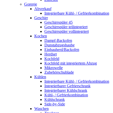
Gorenje
Abverkauf
Integrierbare Kühl- / Gefrierkombination
Geschirr
Geschirrspüler 45
Geschirrspüler teilintegriert
Geschirrspüler vollintegriert
Kochen
Dampf-Backofen
Dunstabzugshaube
Einbauherd/Backofen
Herdset
Kochfeld
Kochfeld mit integriertem Abzug
Mikrowelle
Zubehörschublade
Kühlen
Integrierbare Kühl- / Gefrierkombination
Integrierbarer Gefrierschrank
Integrierbarer Kühlschrank
Kühl- / Gefrierkombination
Kühlschrank
Side-by-Side
Waschen