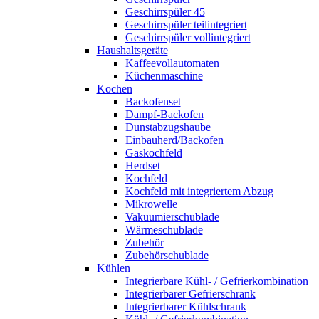
Geschirrspüler 45
Geschirrspüler teilintegriert
Geschirrspüler vollintegriert
Haushaltsgeräte
Kaffeevollautomaten
Küchenmaschine
Kochen
Backofenset
Dampf-Backofen
Dunstabzugshaube
Einbauherd/Backofen
Gaskochfeld
Herdset
Kochfeld
Kochfeld mit integriertem Abzug
Mikrowelle
Vakuumierschublade
Wärmeschublade
Zubehör
Zubehörschublade
Kühlen
Integrierbare Kühl- / Gefrierkombination
Integrierbarer Gefrierschrank
Integrierbarer Kühlschrank