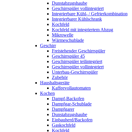
Dunstabzugshaube
Geschirrspüler vollintegriert
Integrierbare Kühl- / Gefrierkombination
Integrierbarer Kühlschrank
Kochfeld
Kochfeld mit integriertem Abzug
Mikrowelle
Wärmeschublade
Geschirr
Freistehender Geschirrspüler
Geschirrspüler 45
Geschirrspüler teilintegriert
Geschirrspüler vollintegriert
Unterbau-Geschirrspüler
Zubehör
Haushaltsgeräte
Kaffeevollautomaten
Kochen
Dampf-Backofen
Dampfgar-Schublade
Dampfgarer
Dunstabzugshaube
Einbauherd/Backofen
Gaskochfeld
Kochfeld