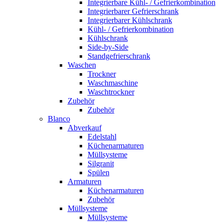
Integrierbare Kühl- / Gefrierkombination
Integrierbarer Gefrierschrank
Integrierbarer Kühlschrank
Kühl- / Gefrierkombination
Kühlschrank
Side-by-Side
Standgefrierschrank
Waschen
Trockner
Waschmaschine
Waschtrockner
Zubehör
Zubehör
Blanco
Abverkauf
Edelstahl
Küchenarmaturen
Müllsysteme
Silgranit
Spülen
Armaturen
Küchenarmaturen
Zubehör
Müllsysteme
Müllsysteme