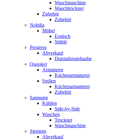
Waschmaschine
Waschtrockner
Zubehör
Zubehör
Nobilia
Möbel
Esstisch
Stühle
Progress
Abverkauf
Dunstabzugshaube
Quooker
Armaturen
Küchenarmaturen
Spülen
Küchenarmaturen
Zubehör
Samsung
Kühlen
Side-by-Side
Waschen
Trockner
Waschmaschine
Siemens
Abverkauf