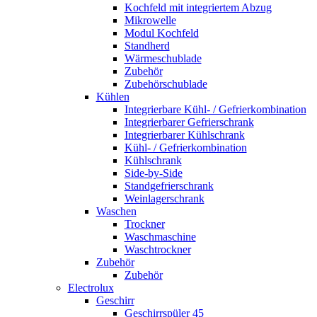
Kochfeld mit integriertem Abzug
Mikrowelle
Modul Kochfeld
Standherd
Wärmeschublade
Zubehör
Zubehörschublade
Kühlen
Integrierbare Kühl- / Gefrierkombination
Integrierbarer Gefrierschrank
Integrierbarer Kühlschrank
Kühl- / Gefrierkombination
Kühlschrank
Side-by-Side
Standgefrierschrank
Weinlagerschrank
Waschen
Trockner
Waschmaschine
Waschtrockner
Zubehör
Zubehör
Electrolux
Geschirr
Geschirrspüler 45