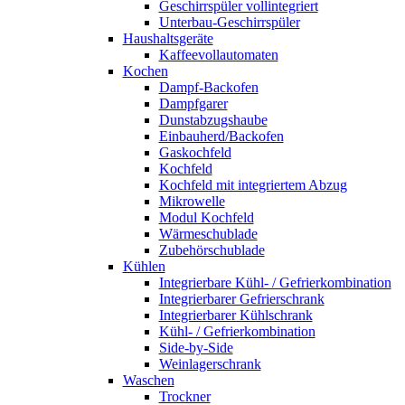
Geschirrspüler vollintegriert
Unterbau-Geschirrspüler
Haushaltsgeräte
Kaffeevollautomaten
Kochen
Dampf-Backofen
Dampfgarer
Dunstabzugshaube
Einbauherd/Backofen
Gaskochfeld
Kochfeld
Kochfeld mit integriertem Abzug
Mikrowelle
Modul Kochfeld
Wärmeschublade
Zubehörschublade
Kühlen
Integrierbare Kühl- / Gefrierkombination
Integrierbarer Gefrierschrank
Integrierbarer Kühlschrank
Kühl- / Gefrierkombination
Side-by-Side
Weinlagerschrank
Waschen
Trockner