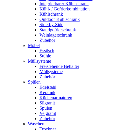
Integrierbarer Kühlschrank
Kühl- / Gefrierkombination
Kühlschrank
Outdoor-Kühlschrank
Side-by-Side
Standgefrierschrank
Weinlagerschrank
Zubehör
Möbel
Esstisch
Stühle
Müllsysteme
Freistehende Behälter
Müllsysteme
Zubehör
Spülen
Edelstahl
Keramik
Küchenarmaturen
Silgranit
Spülen
Velgranit
Zubehör
Waschen
Trockner