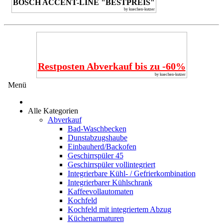
BOSCH ACCENT-LINE "BESTPREIS"
by kuechen-kutzer
Restposten Abverkauf bis zu -60%
by kuechen-kutzer
Menü
Alle Kategorien
Abverkauf
Bad-Waschbecken
Dunstabzugshaube
Einbauherd/Backofen
Geschirrspüler 45
Geschirrspüler vollintegriert
Integrierbare Kühl- / Gefrierkombination
Integrierbarer Kühlschrank
Kaffeevollautomaten
Kochfeld
Kochfeld mit integriertem Abzug
Küchenarmaturen