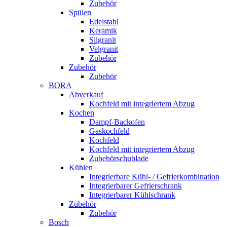
Zubehör
Spülen
Edelstahl
Keramik
Silgranit
Velgranit
Zubehör
Zubehör
Zubehör
BORA
Abverkauf
Kochfeld mit integriertem Abzug
Kochen
Dampf-Backofen
Gaskochfeld
Kochfeld
Kochfeld mit integriertem Abzug
Zubehörschublade
Kühlen
Integrierbare Kühl- / Gefrierkombination
Integrierbarer Gefrierschrank
Integrierbarer Kühlschrank
Zubehör
Zubehör
Bosch