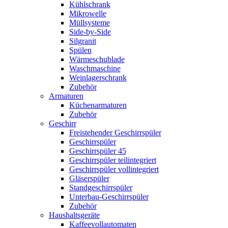
Kühlschrank
Mikrowelle
Müllsysteme
Side-by-Side
Silgranit
Spülen
Wärmeschublade
Waschmaschine
Weinlagerschrank
Zubehör
Armaturen
Küchenarmaturen
Zubehör
Geschirr
Freistehender Geschirrspüler
Geschirrspüler
Geschirrspüler 45
Geschirrspüler teilintegriert
Geschirrspüler vollintegriert
Gläserspüler
Standgeschirrspüler
Unterbau-Geschirrspüler
Zubehör
Haushaltsgeräte
Kaffeevollautomaten