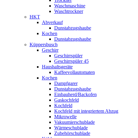
Trockner
Waschmaschine
Waschtrockner
HKT
Abverkauf
Dunstabzugshaube
Kochen
Dunstabzugshaube
Küppersbusch
Geschirr
Geschirrspüler
Geschirrspüler 45
Haushaltsgeräte
Kaffeevollautomaten
Kochen
Dampfgarer
Dunstabzugshaube
Einbauherd/Backofen
Gaskochfeld
Kochfeld
Kochfeld mit integriertem Abzug
Mikrowelle
Vakuumierschublade
Wärmeschublade
Zubehörschublade