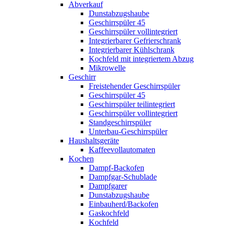
Abverkauf
Dunstabzugshaube
Geschirrspüler 45
Geschirrspüler vollintegriert
Integrierbarer Gefrierschrank
Integrierbarer Kühlschrank
Kochfeld mit integriertem Abzug
Mikrowelle
Geschirr
Freistehender Geschirrspüler
Geschirrspüler 45
Geschirrspüler teilintegriert
Geschirrspüler vollintegriert
Standgeschirrspüler
Unterbau-Geschirrspüler
Haushaltsgeräte
Kaffeevollautomaten
Kochen
Dampf-Backofen
Dampfgar-Schublade
Dampfgarer
Dunstabzugshaube
Einbauherd/Backofen
Gaskochfeld
Kochfeld