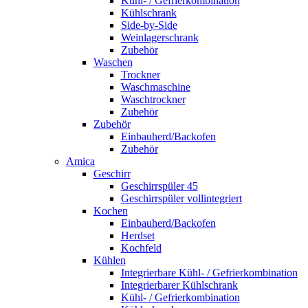
Kühl- / Gefrierkombination
Kühlschrank
Side-by-Side
Weinlagerschrank
Zubehör
Waschen
Trockner
Waschmaschine
Waschtrockner
Zubehör
Zubehör
Einbauherd/Backofen
Zubehör
Amica
Geschirr
Geschirrspüler 45
Geschirrspüler vollintegriert
Kochen
Einbauherd/Backofen
Herdset
Kochfeld
Kühlen
Integrierbare Kühl- / Gefrierkombination
Integrierbarer Kühlschrank
Kühl- / Gefrierkombination