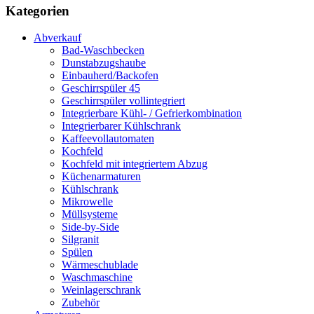
Kategorien
Abverkauf
Bad-Waschbecken
Dunstabzugshaube
Einbauherd/Backofen
Geschirrspüler 45
Geschirrspüler vollintegriert
Integrierbare Kühl- / Gefrierkombination
Integrierbarer Kühlschrank
Kaffeevollautomaten
Kochfeld
Kochfeld mit integriertem Abzug
Küchenarmaturen
Kühlschrank
Mikrowelle
Müllsysteme
Side-by-Side
Silgranit
Spülen
Wärmeschublade
Waschmaschine
Weinlagerschrank
Zubehör