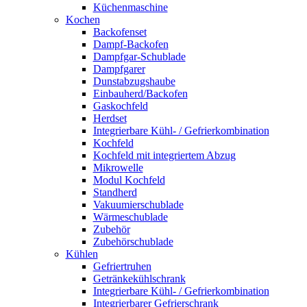
Küchenmaschine
Kochen
Backofenset
Dampf-Backofen
Dampfgar-Schublade
Dampfgarer
Dunstabzugshaube
Einbauherd/Backofen
Gaskochfeld
Herdset
Integrierbare Kühl- / Gefrierkombination
Kochfeld
Kochfeld mit integriertem Abzug
Mikrowelle
Modul Kochfeld
Standherd
Vakuumierschublade
Wärmeschublade
Zubehör
Zubehörschublade
Kühlen
Gefriertruhen
Getränkekühlschrank
Integrierbare Kühl- / Gefrierkombination
Integrierbarer Gefrierschrank