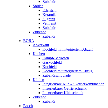
Zubehör
Spülen
Edelstahl
Keramik
Silgranit
Velgranit
Zubehör
Zubehör
Zubehör
BORA
Abverkauf
Kochfeld mit integriertem Abzug
Kochen
Dampf-Backofen
Gaskochfeld
Kochfeld
Kochfeld mit integriertem Abzug
Zubehörschublade
Kühlen
Integrierbare Kühl- / Gefrierkombination
Integrierbarer Gefrierschrank
Integrierbarer Kühlschrank
Zubehör
Zubehör
Bosch