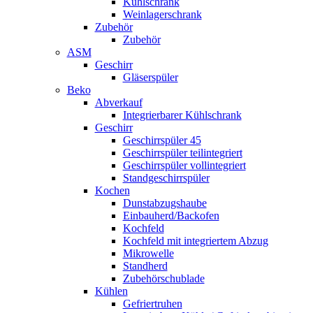
Kühlschrank
Weinlagerschrank
Zubehör
Zubehör
ASM
Geschirr
Gläserspüler
Beko
Abverkauf
Integrierbarer Kühlschrank
Geschirr
Geschirrspüler 45
Geschirrspüler teilintegriert
Geschirrspüler vollintegriert
Standgeschirrspüler
Kochen
Dunstabzugshaube
Einbauherd/Backofen
Kochfeld
Kochfeld mit integriertem Abzug
Mikrowelle
Standherd
Zubehörschublade
Kühlen
Gefriertruhen