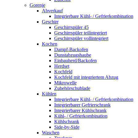
Gorenje
Abverkauf
Integrierbare Kühl- / Gefrierkombination
Geschirr
Geschirrspüler 45
Geschirrspüler teilintegriert
Geschirrspüler vollintegriert
Kochen
Dampf-Backofen
Dunstabzugshaube
Einbauherd/Backofen
Herdset
Kochfeld
Kochfeld mit integriertem Abzug
Mikrowelle
Zubehörschublade
Kühlen
Integrierbare Kühl- / Gefrierkombination
Integrierbarer Gefrierschrank
Integrierbarer Kühlschrank
Kühl- / Gefrierkombination
Kühlschrank
Side-by-Side
Waschen