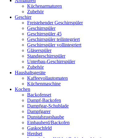
Armaturen
Küchenarmaturen
Zubehör
Geschirr
Freistehender Geschirrspüler
Geschirrspüler
Geschirrspüler 45
Geschirrspüler teilintegriert
Geschirrspüler vollintegriert
Gläserspüler
Standgeschirrspüler
Unterbau-Geschirrspüler
Zubehör
Haushaltsgeräte
Kaffeevollautomaten
Küchenmaschine
Kochen
Backofenset
Dampf-Backofen
Dampfgar-Schublade
Dampfgarer
Dunstabzugshaube
Einbauherd/Backofen
Gaskochfeld
Herdset