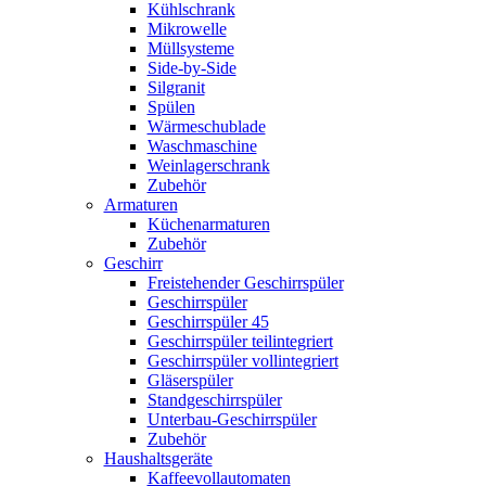
Kühlschrank
Mikrowelle
Müllsysteme
Side-by-Side
Silgranit
Spülen
Wärmeschublade
Waschmaschine
Weinlagerschrank
Zubehör
Armaturen
Küchenarmaturen
Zubehör
Geschirr
Freistehender Geschirrspüler
Geschirrspüler
Geschirrspüler 45
Geschirrspüler teilintegriert
Geschirrspüler vollintegriert
Gläserspüler
Standgeschirrspüler
Unterbau-Geschirrspüler
Zubehör
Haushaltsgeräte
Kaffeevollautomaten