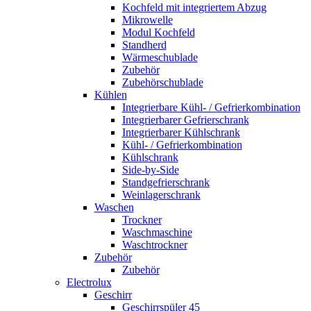
Kochfeld mit integriertem Abzug
Mikrowelle
Modul Kochfeld
Standherd
Wärmeschublade
Zubehör
Zubehörschublade
Kühlen
Integrierbare Kühl- / Gefrierkombination
Integrierbarer Gefrierschrank
Integrierbarer Kühlschrank
Kühl- / Gefrierkombination
Kühlschrank
Side-by-Side
Standgefrierschrank
Weinlagerschrank
Waschen
Trockner
Waschmaschine
Waschtrockner
Zubehör
Zubehör
Electrolux
Geschirr
Geschirrspüler 45