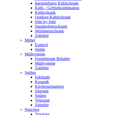
Integrierbarer Kühlschrank
Kühl- / Gefrierkombination
Kühlschrank
Outdoor-Kühlschrank
Side-by-Side
Standgefrierschrank
Weinlagerschrank
Zubehör
Möbel
Esstisch
Stühle
Müllsysteme
Freistehende Behälter
Müllsysteme
Zubehör
Spülen
Edelstahl
Keramik
Küchenarmaturen
Silgranit
Spülen
Velgranit
Zubehör
Waschen
Trockner