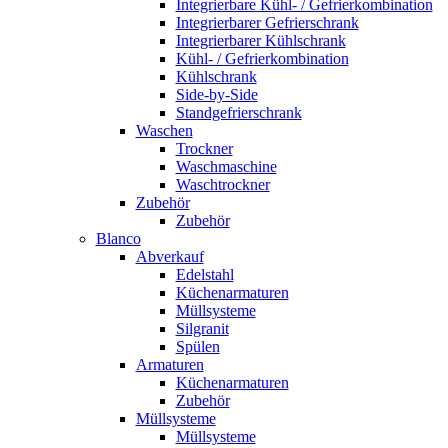
Integrierbare Kühl- / Gefrierkombination
Integrierbarer Gefrierschrank
Integrierbarer Kühlschrank
Kühl- / Gefrierkombination
Kühlschrank
Side-by-Side
Standgefrierschrank
Waschen
Trockner
Waschmaschine
Waschtrockner
Zubehör
Zubehör
Blanco
Abverkauf
Edelstahl
Küchenarmaturen
Müllsysteme
Silgranit
Spülen
Armaturen
Küchenarmaturen
Zubehör
Müllsysteme
Müllsysteme