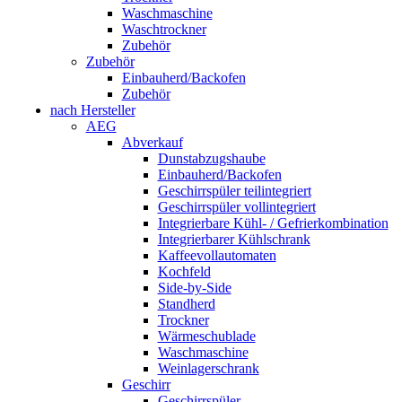
Waschmaschine
Waschtrockner
Zubehör
Zubehör
Einbauherd/Backofen
Zubehör
nach Hersteller
AEG
Abverkauf
Dunstabzugshaube
Einbauherd/Backofen
Geschirrspüler teilintegriert
Geschirrspüler vollintegriert
Integrierbare Kühl- / Gefrierkombination
Integrierbarer Kühlschrank
Kaffeevollautomaten
Kochfeld
Side-by-Side
Standherd
Trockner
Wärmeschublade
Waschmaschine
Weinlagerschrank
Geschirr
Geschirrspüler