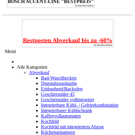
BOSCH ACCENT-LINE "BESTPREIS"
by kuechen-kutzer
Restposten Abverkauf bis zu -60%
by kuechen-kutzer
Menü
Alle Kategorien
Abverkauf
Bad-Waschbecken
Dunstabzugshaube
Einbauherd/Backofen
Geschirrspüler 45
Geschirrspüler vollintegriert
Integrierbare Kühl- / Gefrierkombination
Integrierbarer Kühlschrank
Kaffeevollautomaten
Kochfeld
Kochfeld mit integriertem Abzug
Küchenarmaturen