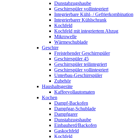
Dunstabzugshaube
Geschirrspüler vollintegriert
Integrierbare Kühl- / Gefrierkombination
Integrierbarer Kühlschrank
Kochfeld
Kochfeld mit integriertem Abzug
Mikrowelle
Wärmeschublade
Geschirr
Freistehender Geschirrspüler
Geschirrspüler 45
Geschirrspüler teilintegriert
Geschirrspüler vollintegriert
Unterbau-Geschirrspüler
Zubehör
Haushaltsgeräte
Kaffeevollautomaten
Kochen
Dampf-Backofen
Dampfgar-Schublade
Dampfgarer
Dunstabzugshaube
Einbauherd/Backofen
Gaskochfeld
Kochfeld