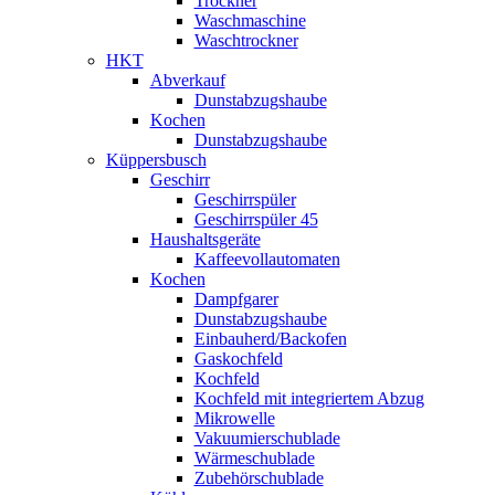
Trockner
Waschmaschine
Waschtrockner
HKT
Abverkauf
Dunstabzugshaube
Kochen
Dunstabzugshaube
Küppersbusch
Geschirr
Geschirrspüler
Geschirrspüler 45
Haushaltsgeräte
Kaffeevollautomaten
Kochen
Dampfgarer
Dunstabzugshaube
Einbauherd/Backofen
Gaskochfeld
Kochfeld
Kochfeld mit integriertem Abzug
Mikrowelle
Vakuumierschublade
Wärmeschublade
Zubehörschublade