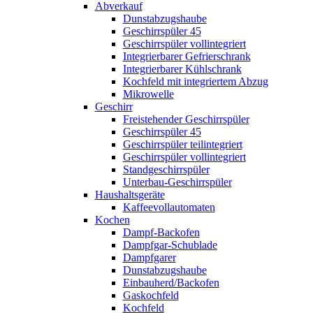
Abverkauf
Dunstabzugshaube
Geschirrspüler 45
Geschirrspüler vollintegriert
Integrierbarer Gefrierschrank
Integrierbarer Kühlschrank
Kochfeld mit integriertem Abzug
Mikrowelle
Geschirr
Freistehender Geschirrspüler
Geschirrspüler 45
Geschirrspüler teilintegriert
Geschirrspüler vollintegriert
Standgeschirrspüler
Unterbau-Geschirrspüler
Haushaltsgeräte
Kaffeevollautomaten
Kochen
Dampf-Backofen
Dampfgar-Schublade
Dampfgarer
Dunstabzugshaube
Einbauherd/Backofen
Gaskochfeld
Kochfeld