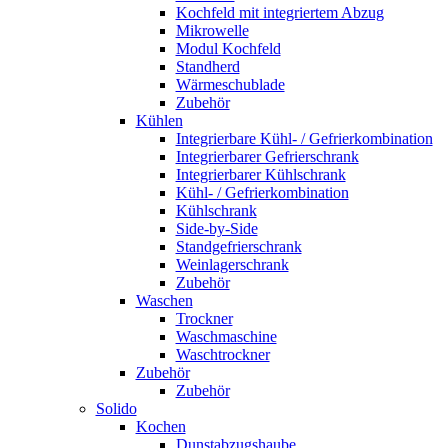
Kochfeld mit integriertem Abzug
Mikrowelle
Modul Kochfeld
Standherd
Wärmeschublade
Zubehör
Kühlen
Integrierbare Kühl- / Gefrierkombination
Integrierbarer Gefrierschrank
Integrierbarer Kühlschrank
Kühl- / Gefrierkombination
Kühlschrank
Side-by-Side
Standgefrierschrank
Weinlagerschrank
Zubehör
Waschen
Trockner
Waschmaschine
Waschtrockner
Zubehör
Zubehör
Solido
Kochen
Dunstabzugshaube