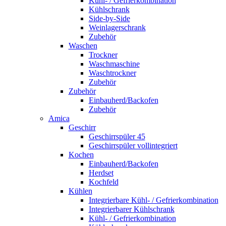
Kühl- / Gefrierkombination
Kühlschrank
Side-by-Side
Weinlagerschrank
Zubehör
Waschen
Trockner
Waschmaschine
Waschtrockner
Zubehör
Zubehör
Einbauherd/Backofen
Zubehör
Amica
Geschirr
Geschirrspüler 45
Geschirrspüler vollintegriert
Kochen
Einbauherd/Backofen
Herdset
Kochfeld
Kühlen
Integrierbare Kühl- / Gefrierkombination
Integrierbarer Kühlschrank
Kühl- / Gefrierkombination