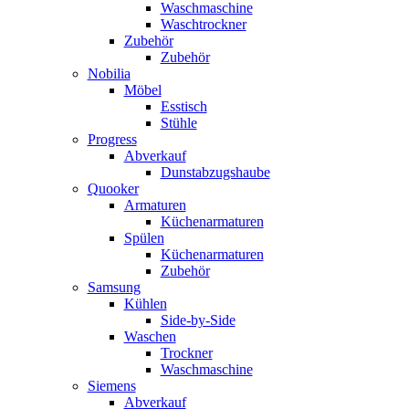
Waschmaschine
Waschtrockner
Zubehör
Zubehör
Nobilia
Möbel
Esstisch
Stühle
Progress
Abverkauf
Dunstabzugshaube
Quooker
Armaturen
Küchenarmaturen
Spülen
Küchenarmaturen
Zubehör
Samsung
Kühlen
Side-by-Side
Waschen
Trockner
Waschmaschine
Siemens
Abverkauf