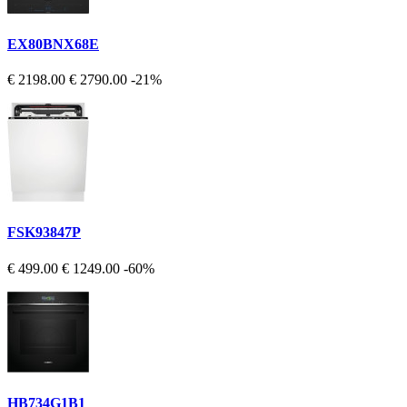
EX80BNX68E
€ 2198.00
€ 2790.00
-21%
FSK93847P
€ 499.00
€ 1249.00
-60%
HB734G1B1