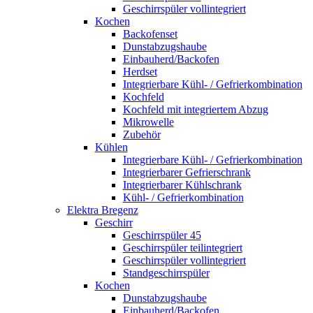
Geschirrspüler vollintegriert
Kochen
Backofenset
Dunstabzugshaube
Einbauherd/Backofen
Herdset
Integrierbare Kühl- / Gefrierkombination
Kochfeld
Kochfeld mit integriertem Abzug
Mikrowelle
Zubehör
Kühlen
Integrierbare Kühl- / Gefrierkombination
Integrierbarer Gefrierschrank
Integrierbarer Kühlschrank
Kühl- / Gefrierkombination
Elektra Bregenz
Geschirr
Geschirrspüler 45
Geschirrspüler teilintegriert
Geschirrspüler vollintegriert
Standgeschirrspüler
Kochen
Dunstabzugshaube
Einbauherd/Backofen