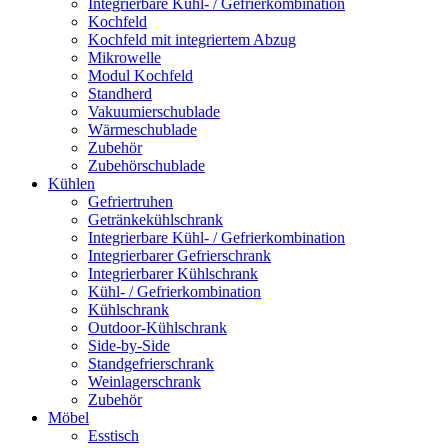
Integrierbare Kühl- / Gefrierkombination
Kochfeld
Kochfeld mit integriertem Abzug
Mikrowelle
Modul Kochfeld
Standherd
Vakuumierschublade
Wärmeschublade
Zubehör
Zubehörschublade
Kühlen
Gefriertruhen
Getränkekühlschrank
Integrierbare Kühl- / Gefrierkombination
Integrierbarer Gefrierschrank
Integrierbarer Kühlschrank
Kühl- / Gefrierkombination
Kühlschrank
Outdoor-Kühlschrank
Side-by-Side
Standgefrierschrank
Weinlagerschrank
Zubehör
Möbel
Esstisch