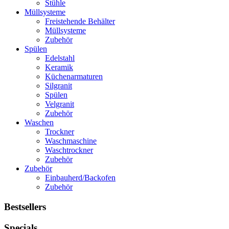
Stühle
Müllsysteme
Freistehende Behälter
Müllsysteme
Zubehör
Spülen
Edelstahl
Keramik
Küchenarmaturen
Silgranit
Spülen
Velgranit
Zubehör
Waschen
Trockner
Waschmaschine
Waschtrockner
Zubehör
Zubehör
Einbauherd/Backofen
Zubehör
Bestsellers
Specials