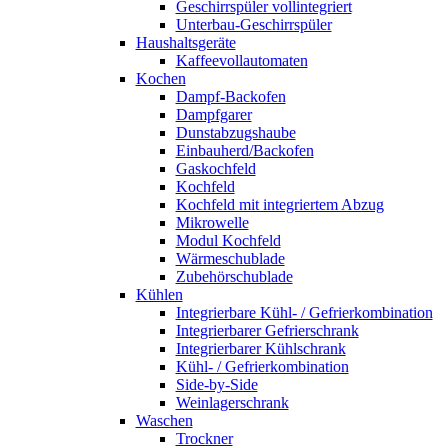
Geschirrspüler vollintegriert
Unterbau-Geschirrspüler
Haushaltsgeräte
Kaffeevollautomaten
Kochen
Dampf-Backofen
Dampfgarer
Dunstabzugshaube
Einbauherd/Backofen
Gaskochfeld
Kochfeld
Kochfeld mit integriertem Abzug
Mikrowelle
Modul Kochfeld
Wärmeschublade
Zubehörschublade
Kühlen
Integrierbare Kühl- / Gefrierkombination
Integrierbarer Gefrierschrank
Integrierbarer Kühlschrank
Kühl- / Gefrierkombination
Side-by-Side
Weinlagerschrank
Waschen
Trockner