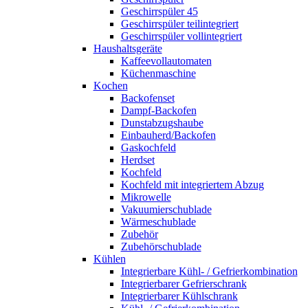
Geschirrspüler 45
Geschirrspüler teilintegriert
Geschirrspüler vollintegriert
Haushaltsgeräte
Kaffeevollautomaten
Küchenmaschine
Kochen
Backofenset
Dampf-Backofen
Dunstabzugshaube
Einbauherd/Backofen
Gaskochfeld
Herdset
Kochfeld
Kochfeld mit integriertem Abzug
Mikrowelle
Vakuumierschublade
Wärmeschublade
Zubehör
Zubehörschublade
Kühlen
Integrierbare Kühl- / Gefrierkombination
Integrierbarer Gefrierschrank
Integrierbarer Kühlschrank