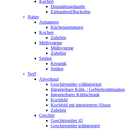
Kochen
Dunstabzugshaube
Einbauherd/Backofen
Naber
Armaturen
Küchenarmaturen
Kochen
Zubehör
Müllsysteme
Müllsysteme
Zubehör
Spülen
Keramik
Spülen
Neff
Abverkauf
Geschirrspüler vollintegriert
Integrierbare Kühl- / Gefrierkombination
Integrierbarer Kühlschrank
Kochfeld
Kochfeld mit integriertem Abzug
Zubehör
Geschirr
Geschirrspüler 45
Geschirrspüler teilintegriert