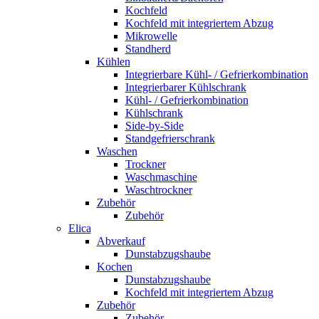
Kochfeld
Kochfeld mit integriertem Abzug
Mikrowelle
Standherd
Kühlen
Integrierbare Kühl- / Gefrierkombination
Integrierbarer Kühlschrank
Kühl- / Gefrierkombination
Kühlschrank
Side-by-Side
Standgefrierschrank
Waschen
Trockner
Waschmaschine
Waschtrockner
Zubehör
Zubehör
Elica
Abverkauf
Dunstabzugshaube
Kochen
Dunstabzugshaube
Kochfeld mit integriertem Abzug
Zubehör
Zubehör