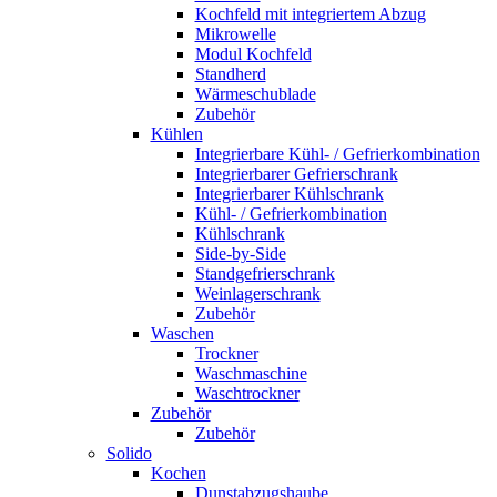
Kochfeld mit integriertem Abzug
Mikrowelle
Modul Kochfeld
Standherd
Wärmeschublade
Zubehör
Kühlen
Integrierbare Kühl- / Gefrierkombination
Integrierbarer Gefrierschrank
Integrierbarer Kühlschrank
Kühl- / Gefrierkombination
Kühlschrank
Side-by-Side
Standgefrierschrank
Weinlagerschrank
Zubehör
Waschen
Trockner
Waschmaschine
Waschtrockner
Zubehör
Zubehör
Solido
Kochen
Dunstabzugshaube