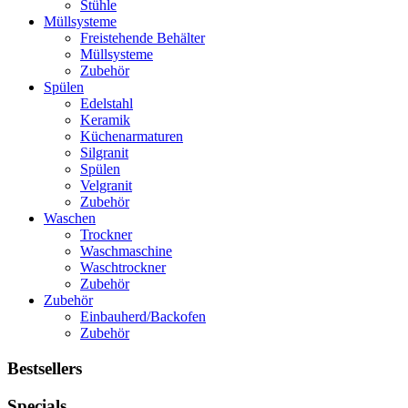
Stühle
Müllsysteme
Freistehende Behälter
Müllsysteme
Zubehör
Spülen
Edelstahl
Keramik
Küchenarmaturen
Silgranit
Spülen
Velgranit
Zubehör
Waschen
Trockner
Waschmaschine
Waschtrockner
Zubehör
Zubehör
Einbauherd/Backofen
Zubehör
Bestsellers
Specials