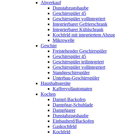
Abverkauf
Dunstabzugshaube
Geschirrspüler 45
Geschirrspüler vollintegriert
Integrierbarer Gefrierschrank
Integrierbarer Kühlschrank
Kochfeld mit integriertem Abzug
Mikrowelle
Geschirr
Freistehender Geschirrspüler
Geschirrspüler 45
Geschirrspüler teilintegriert
Geschirrspüler vollintegriert
Standgeschirrspüler
Unterbau-Geschirrspüler
Haushaltsgeräte
Kaffeevollautomaten
Kochen
Dampf-Backofen
Dampfgar-Schublade
Dampfgarer
Dunstabzugshaube
Einbauherd/Backofen
Gaskochfeld
Kochfeld