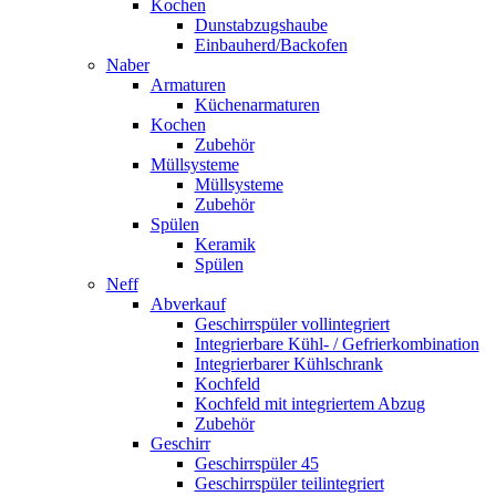
Kochen
Dunstabzugshaube
Einbauherd/Backofen
Naber
Armaturen
Küchenarmaturen
Kochen
Zubehör
Müllsysteme
Müllsysteme
Zubehör
Spülen
Keramik
Spülen
Neff
Abverkauf
Geschirrspüler vollintegriert
Integrierbare Kühl- / Gefrierkombination
Integrierbarer Kühlschrank
Kochfeld
Kochfeld mit integriertem Abzug
Zubehör
Geschirr
Geschirrspüler 45
Geschirrspüler teilintegriert