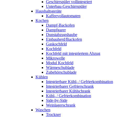
Geschirrspüler vollintegriert
Unterbau-Geschirrspüler
Haushaltsgeräte
Kaffeevollautomaten
Kochen
Dampf-Backofen
Dampfgarer
Dunstabzugshaube
Einbauherd/Backofen
Gaskochfeld
Kochfeld
Kochfeld mit integriertem Abzug
Mikrowelle
Modul Kochfeld
Wärmeschublade
Zubehörschublade
Kühlen
Integrierbare Kühl- / Gefrierkombination
Integrierbarer Gefrierschrank
Integrierbarer Kühlschrank
Kühl- / Gefrierkombination
Side-by-Side
Weinlagerschrank
Waschen
Trockner