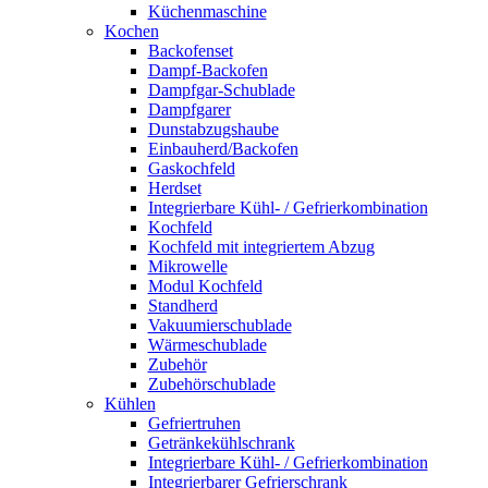
Küchenmaschine
Kochen
Backofenset
Dampf-Backofen
Dampfgar-Schublade
Dampfgarer
Dunstabzugshaube
Einbauherd/Backofen
Gaskochfeld
Herdset
Integrierbare Kühl- / Gefrierkombination
Kochfeld
Kochfeld mit integriertem Abzug
Mikrowelle
Modul Kochfeld
Standherd
Vakuumierschublade
Wärmeschublade
Zubehör
Zubehörschublade
Kühlen
Gefriertruhen
Getränkekühlschrank
Integrierbare Kühl- / Gefrierkombination
Integrierbarer Gefrierschrank