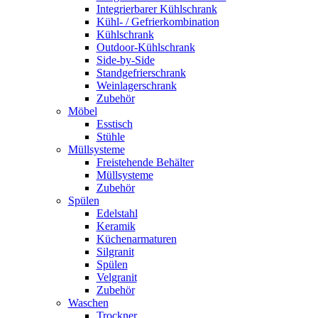
Integrierbarer Kühlschrank
Kühl- / Gefrierkombination
Kühlschrank
Outdoor-Kühlschrank
Side-by-Side
Standgefrierschrank
Weinlagerschrank
Zubehör
Möbel
Esstisch
Stühle
Müllsysteme
Freistehende Behälter
Müllsysteme
Zubehör
Spülen
Edelstahl
Keramik
Küchenarmaturen
Silgranit
Spülen
Velgranit
Zubehör
Waschen
Trockner