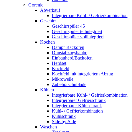
Gorenje
Abverkauf
Integrierbare Kühl- / Gefrierkombination
Geschirr
Geschirrspüler 45
Geschirrspüler teilintegriert
Geschirrspüler vollintegriert
Kochen
Dampf-Backofen
Dunstabzugshaube
Einbauherd/Backofen
Herdset
Kochfeld
Kochfeld mit integriertem Abzug
Mikrowelle
Zubehörschublade
Kühlen
Integrierbare Kühl- / Gefrierkombination
Integrierbarer Gefrierschrank
Integrierbarer Kühlschrank
Kühl- / Gefrierkombination
Kühlschrank
Side-by-Side
Waschen