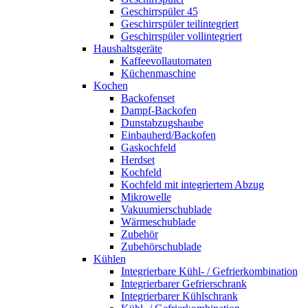
Geschirrspüler 45
Geschirrspüler teilintegriert
Geschirrspüler vollintegriert
Haushaltsgeräte
Kaffeevollautomaten
Küchenmaschine
Kochen
Backofenset
Dampf-Backofen
Dunstabzugshaube
Einbauherd/Backofen
Gaskochfeld
Herdset
Kochfeld
Kochfeld mit integriertem Abzug
Mikrowelle
Vakuumierschublade
Wärmeschublade
Zubehör
Zubehörschublade
Kühlen
Integrierbare Kühl- / Gefrierkombination
Integrierbarer Gefrierschrank
Integrierbarer Kühlschrank