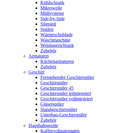
Kühlschrank
Mikrowelle
Müllsysteme
Side-by-Side
Silgranit
Spülen
Wärmeschublade
Waschmaschine
Weinlagerschrank
Zubehör
Armaturen
Küchenarmaturen
Zubehör
Geschirr
Freistehender Geschirrspüler
Geschirrspüler
Geschirrspüler 45
Geschirrspüler teilintegriert
Geschirrspüler vollintegriert
Gläserspüler
Standgeschirrspüler
Unterbau-Geschirrspüler
Zubehör
Haushaltsgeräte
Kaffeevollautomaten