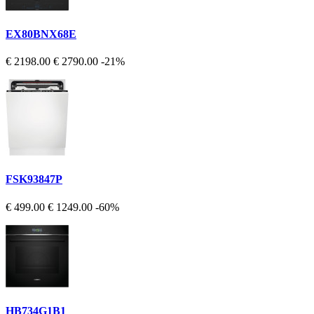
EX80BNX68E
€ 2198.00
€ 2790.00
-21%
FSK93847P
€ 499.00
€ 1249.00
-60%
HB734G1B1