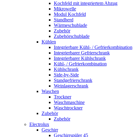
Kochfeld mit integriertem Abzug
Mikrowelle
Modul Kochfeld
Standherd
Wärmeschublade
Zubehör
Zubehörschublade
Kühlen
Integrierbare Kühl- / Gefrierkombination
Integrierbarer Gefrierschrank
Integrierbarer Kühlschrank
Kühl- / Gefrierkombination
Kühlschrank
Side-by-Side
Standgefrierschrank
Weinlagerschrank
Waschen
Trockner
Waschmaschine
Waschtrockner
Zubehör
Zubehör
Electrolux
Geschirr
Geschirrspüler 45