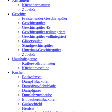
Armaturen
Küchenarmaturen
Zubehör
Geschirr
Freistehender Geschirrspüler
Geschirrspüler
Geschirrspüler 45
Geschirrspüler teilintegriert
Geschirrspüler vollintegriert
Gläserspüler
Standgeschirrspüler
Unterbau-Geschirrspüler
Zubehör
Haushaltsgeräte
Kaffeevollautomaten
Küchenmaschine
Kochen
Backofenset
Dampf-Backofen
Dampfgar-Schublade
Dampfgarer
Dunstabzugshaube
Einbauherd/Backofen
Gaskochfeld
Herdset