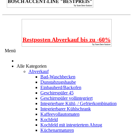
BOSCH ACCENT-LINE "BESTPREIS"
by kuechen-kutzer
Restposten Abverkauf bis zu -60%
by kuechen-kutzer
Menü
Alle Kategorien
Abverkauf
Bad-Waschbecken
Dunstabzugshaube
Einbauherd/Backofen
Geschirrspüler 45
Geschirrspüler vollintegriert
Integrierbare Kühl- / Gefrierkombination
Integrierbarer Kühlschrank
Kaffeevollautomaten
Kochfeld
Kochfeld mit integriertem Abzug
Küchenarmaturen