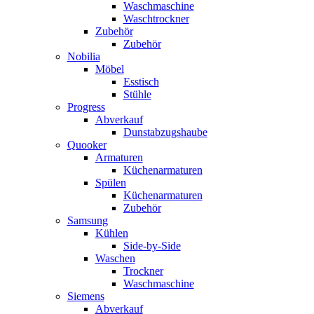
Waschmaschine
Waschtrockner
Zubehör
Zubehör
Nobilia
Möbel
Esstisch
Stühle
Progress
Abverkauf
Dunstabzugshaube
Quooker
Armaturen
Küchenarmaturen
Spülen
Küchenarmaturen
Zubehör
Samsung
Kühlen
Side-by-Side
Waschen
Trockner
Waschmaschine
Siemens
Abverkauf