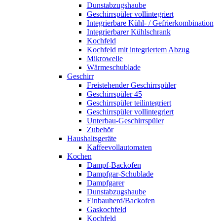
Dunstabzugshaube
Geschirrspüler vollintegriert
Integrierbare Kühl- / Gefrierkombination
Integrierbarer Kühlschrank
Kochfeld
Kochfeld mit integriertem Abzug
Mikrowelle
Wärmeschublade
Geschirr
Freistehender Geschirrspüler
Geschirrspüler 45
Geschirrspüler teilintegriert
Geschirrspüler vollintegriert
Unterbau-Geschirrspüler
Zubehör
Haushaltsgeräte
Kaffeevollautomaten
Kochen
Dampf-Backofen
Dampfgar-Schublade
Dampfgarer
Dunstabzugshaube
Einbauherd/Backofen
Gaskochfeld
Kochfeld