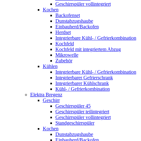
Geschirrspüler vollintegriert
Kochen
Backofenset
Dunstabzugshaube
Einbauherd/Backofen
Herdset
Integrierbare Kühl- / Gefrierkombination
Kochfeld
Kochfeld mit integriertem Abzug
Mikrowelle
Zubehör
Kühlen
Integrierbare Kühl- / Gefrierkombination
Integrierbarer Gefrierschrank
Integrierbarer Kühlschrank
Kühl- / Gefrierkombination
Elektra Bregenz
Geschirr
Geschirrspüler 45
Geschirrspüler teilintegriert
Geschirrspüler vollintegriert
Standgeschirrspüler
Kochen
Dunstabzugshaube
Einbauherd/Backofen