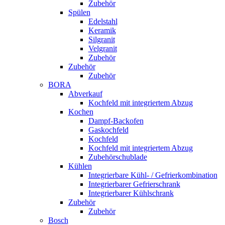
Zubehör
Spülen
Edelstahl
Keramik
Silgranit
Velgranit
Zubehör
Zubehör
Zubehör
BORA
Abverkauf
Kochfeld mit integriertem Abzug
Kochen
Dampf-Backofen
Gaskochfeld
Kochfeld
Kochfeld mit integriertem Abzug
Zubehörschublade
Kühlen
Integrierbare Kühl- / Gefrierkombination
Integrierbarer Gefrierschrank
Integrierbarer Kühlschrank
Zubehör
Zubehör
Bosch