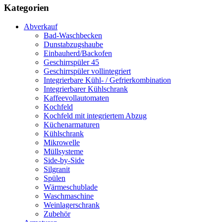
Kategorien
Abverkauf
Bad-Waschbecken
Dunstabzugshaube
Einbauherd/Backofen
Geschirrspüler 45
Geschirrspüler vollintegriert
Integrierbare Kühl- / Gefrierkombination
Integrierbarer Kühlschrank
Kaffeevollautomaten
Kochfeld
Kochfeld mit integriertem Abzug
Küchenarmaturen
Kühlschrank
Mikrowelle
Müllsysteme
Side-by-Side
Silgranit
Spülen
Wärmeschublade
Waschmaschine
Weinlagerschrank
Zubehör