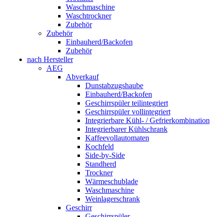
Waschmaschine
Waschtrockner
Zubehör
Zubehör
Einbauherd/Backofen
Zubehör
nach Hersteller
AEG
Abverkauf
Dunstabzugshaube
Einbauherd/Backofen
Geschirrspüler teilintegriert
Geschirrspüler vollintegriert
Integrierbare Kühl- / Gefrierkombination
Integrierbarer Kühlschrank
Kaffeevollautomaten
Kochfeld
Side-by-Side
Standherd
Trockner
Wärmeschublade
Waschmaschine
Weinlagerschrank
Geschirr
Geschirrspüler