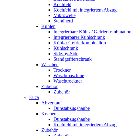
Kochfeld
Kochfeld mit integriertem Abzug
Mikrowelle
Standherd
Kühlen
Integrierbare Kühl- / Gefrierkombination
Integrierbarer Kühlschrank
Kühl- / Gefrierkombination
Kühlschrank
Side-by-Side
Standgefrierschrank
Waschen
Trockner
Waschmaschine
Waschtrockner
Zubehör
Zubehör
Elica
Abverkauf
Dunstabzugshaube
Kochen
Dunstabzugshaube
Kochfeld mit integriertem Abzug
Zubehör
Zubehör