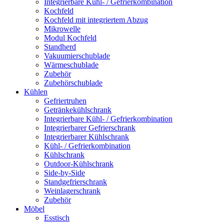
Integrierbare Kühl- / Gefrierkombination
Kochfeld
Kochfeld mit integriertem Abzug
Mikrowelle
Modul Kochfeld
Standherd
Vakuumierschublade
Wärmeschublade
Zubehör
Zubehörschublade
Kühlen
Gefriertruhen
Getränkekühlschrank
Integrierbare Kühl- / Gefrierkombination
Integrierbarer Gefrierschrank
Integrierbarer Kühlschrank
Kühl- / Gefrierkombination
Kühlschrank
Outdoor-Kühlschrank
Side-by-Side
Standgefrierschrank
Weinlagerschrank
Zubehör
Möbel
Esstisch