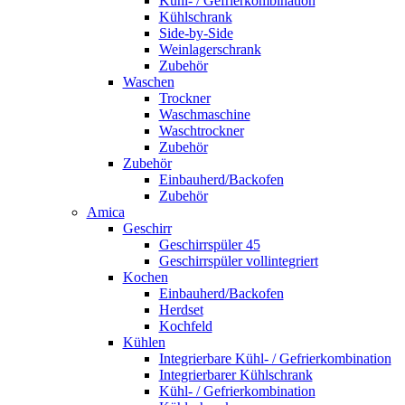
Kühl- / Gefrierkombination
Kühlschrank
Side-by-Side
Weinlagerschrank
Zubehör
Waschen
Trockner
Waschmaschine
Waschtrockner
Zubehör
Zubehör
Einbauherd/Backofen
Zubehör
Amica
Geschirr
Geschirrspüler 45
Geschirrspüler vollintegriert
Kochen
Einbauherd/Backofen
Herdset
Kochfeld
Kühlen
Integrierbare Kühl- / Gefrierkombination
Integrierbarer Kühlschrank
Kühl- / Gefrierkombination