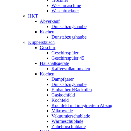
Trockner
Waschmaschine
Waschtrockner
HKT
Abverkauf
Dunstabzugshaube
Kochen
Dunstabzugshaube
Küppersbusch
Geschirr
Geschirrspüler
Geschirrspüler 45
Haushaltsgeräte
Kaffeevollautomaten
Kochen
Dampfgarer
Dunstabzugshaube
Einbauherd/Backofen
Gaskochfeld
Kochfeld
Kochfeld mit integriertem Abzug
Mikrowelle
Vakuumierschublade
Wärmeschublade
Zubehörschublade