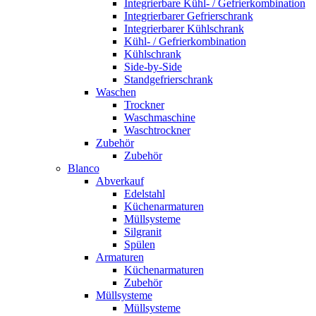
Integrierbare Kühl- / Gefrierkombination
Integrierbarer Gefrierschrank
Integrierbarer Kühlschrank
Kühl- / Gefrierkombination
Kühlschrank
Side-by-Side
Standgefrierschrank
Waschen
Trockner
Waschmaschine
Waschtrockner
Zubehör
Zubehör
Blanco
Abverkauf
Edelstahl
Küchenarmaturen
Müllsysteme
Silgranit
Spülen
Armaturen
Küchenarmaturen
Zubehör
Müllsysteme
Müllsysteme