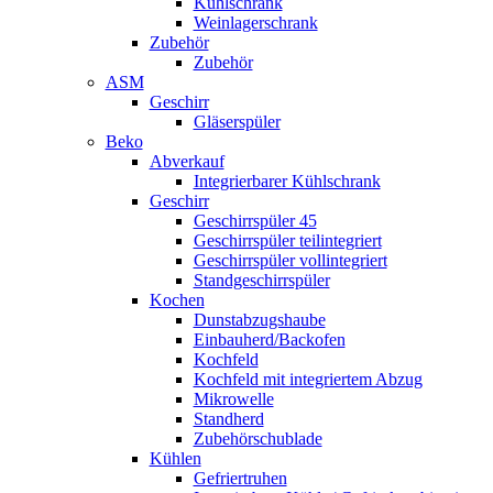
Kühlschrank
Weinlagerschrank
Zubehör
Zubehör
ASM
Geschirr
Gläserspüler
Beko
Abverkauf
Integrierbarer Kühlschrank
Geschirr
Geschirrspüler 45
Geschirrspüler teilintegriert
Geschirrspüler vollintegriert
Standgeschirrspüler
Kochen
Dunstabzugshaube
Einbauherd/Backofen
Kochfeld
Kochfeld mit integriertem Abzug
Mikrowelle
Standherd
Zubehörschublade
Kühlen
Gefriertruhen