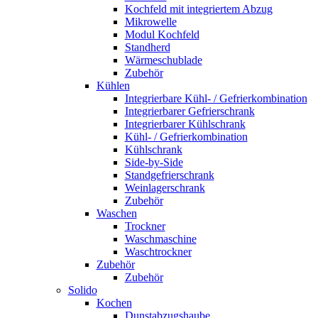
Kochfeld mit integriertem Abzug
Mikrowelle
Modul Kochfeld
Standherd
Wärmeschublade
Zubehör
Kühlen
Integrierbare Kühl- / Gefrierkombination
Integrierbarer Gefrierschrank
Integrierbarer Kühlschrank
Kühl- / Gefrierkombination
Kühlschrank
Side-by-Side
Standgefrierschrank
Weinlagerschrank
Zubehör
Waschen
Trockner
Waschmaschine
Waschtrockner
Zubehör
Zubehör
Solido
Kochen
Dunstabzugshaube