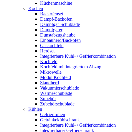
Küchenmaschine
Kochen
Backofenset
Dampf-Backofen
Dampfgar-Schublade
Dampfgarer
Dunstabzugshaube
Einbauherd/Backofen
Gaskochfeld
Herdset
Integrierbare Kühl- / Gefrierkombination
Kochfeld
Kochfeld mit integriertem Abzug
Mikrowelle
Modul Kochfeld
Standherd
Vakuumierschublade
Wärmeschublade
Zubehör
Zubehörschublade
Kühlen
Gefriertruhen
Getränkekühlschrank
Integrierbare Kühl- / Gefrierkombination
Integrierbarer Gefrierschrank