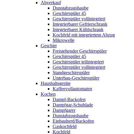
Abverkauf
Dunstabzugshaube
Geschirrspüler 45
Geschirrspüler vollintegriert
Integrierbarer Gefrierschrank
Integrierbarer Kühlschrank
Kochfeld mit integriertem Abzug
Mikrowelle
Geschirr
Freistehender Geschirrspüler
Geschirrspüler 45
Geschirrspüler teilintegriert
Geschirrspüler vollintegriert
Standgeschirrspüler
Unterbau-Geschirrspüler
Haushaltsgeräte
Kaffeevollautomaten
Kochen
Dampf-Backofen
Dampfgar-Schublade
Dampfgarer
Dunstabzugshaube
Einbauherd/Backofen
Gaskochfeld
Kochfeld