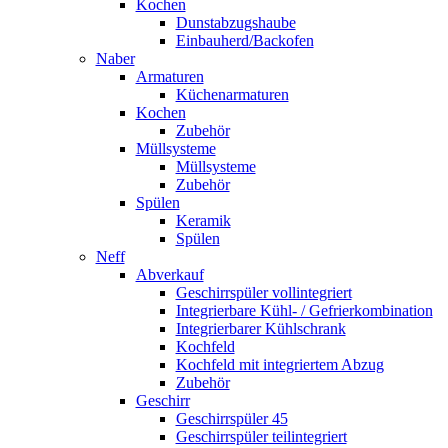
Kochen
Dunstabzugshaube
Einbauherd/Backofen
Naber
Armaturen
Küchenarmaturen
Kochen
Zubehör
Müllsysteme
Müllsysteme
Zubehör
Spülen
Keramik
Spülen
Neff
Abverkauf
Geschirrspüler vollintegriert
Integrierbare Kühl- / Gefrierkombination
Integrierbarer Kühlschrank
Kochfeld
Kochfeld mit integriertem Abzug
Zubehör
Geschirr
Geschirrspüler 45
Geschirrspüler teilintegriert