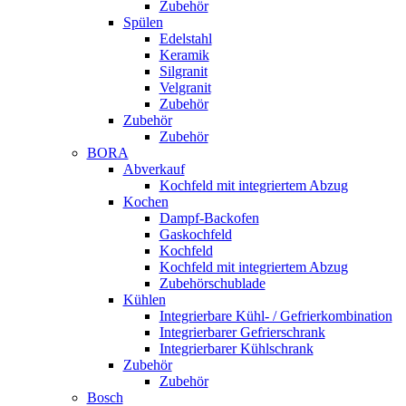
Zubehör
Spülen
Edelstahl
Keramik
Silgranit
Velgranit
Zubehör
Zubehör
Zubehör
BORA
Abverkauf
Kochfeld mit integriertem Abzug
Kochen
Dampf-Backofen
Gaskochfeld
Kochfeld
Kochfeld mit integriertem Abzug
Zubehörschublade
Kühlen
Integrierbare Kühl- / Gefrierkombination
Integrierbarer Gefrierschrank
Integrierbarer Kühlschrank
Zubehör
Zubehör
Bosch