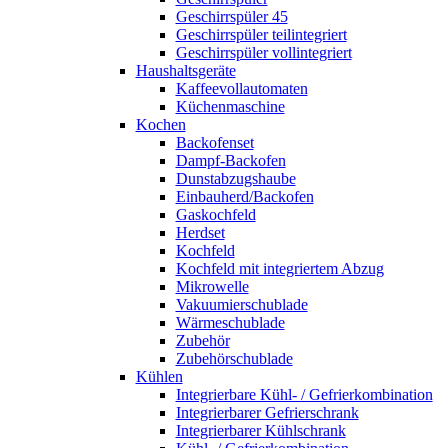
Geschirrspüler 45
Geschirrspüler teilintegriert
Geschirrspüler vollintegriert
Haushaltsgeräte
Kaffeevollautomaten
Küchenmaschine
Kochen
Backofenset
Dampf-Backofen
Dunstabzugshaube
Einbauherd/Backofen
Gaskochfeld
Herdset
Kochfeld
Kochfeld mit integriertem Abzug
Mikrowelle
Vakuumierschublade
Wärmeschublade
Zubehör
Zubehörschublade
Kühlen
Integrierbare Kühl- / Gefrierkombination
Integrierbarer Gefrierschrank
Integrierbarer Kühlschrank