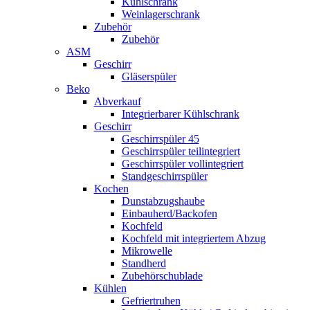
Kühlschrank
Weinlagerschrank
Zubehör
Zubehör
ASM
Geschirr
Gläserspüler
Beko
Abverkauf
Integrierbarer Kühlschrank
Geschirr
Geschirrspüler 45
Geschirrspüler teilintegriert
Geschirrspüler vollintegriert
Standgeschirrspüler
Kochen
Dunstabzugshaube
Einbauherd/Backofen
Kochfeld
Kochfeld mit integriertem Abzug
Mikrowelle
Standherd
Zubehörschublade
Kühlen
Gefriertruhen