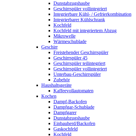
Dunstabzugshaube
Geschirrspüler vollintegriert
Integrierbare Kühl- / Gefrierkombination
Integrierbarer Kühlschrank
Kochfeld
Kochfeld mit integriertem Abzug
Mikrowelle
Wärmeschublade
Geschirr
Freistehender Geschirrspüler
Geschirrspüler 45
Geschirrspüler teilintegriert
Geschirrspüler vollintegriert
Unterbau-Geschirrspüler
Zubehör
Haushaltsgeräte
Kaffeevollautomaten
Kochen
Dampf-Backofen
Dampfgar-Schublade
Dampfgarer
Dunstabzugshaube
Einbauherd/Backofen
Gaskochfeld
Kochfeld