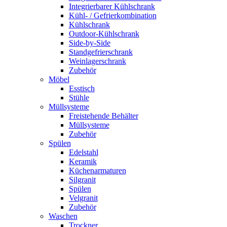
Integrierbarer Kühlschrank
Kühl- / Gefrierkombination
Kühlschrank
Outdoor-Kühlschrank
Side-by-Side
Standgefrierschrank
Weinlagerschrank
Zubehör
Möbel
Esstisch
Stühle
Müllsysteme
Freistehende Behälter
Müllsysteme
Zubehör
Spülen
Edelstahl
Keramik
Küchenarmaturen
Silgranit
Spülen
Velgranit
Zubehör
Waschen
Trockner