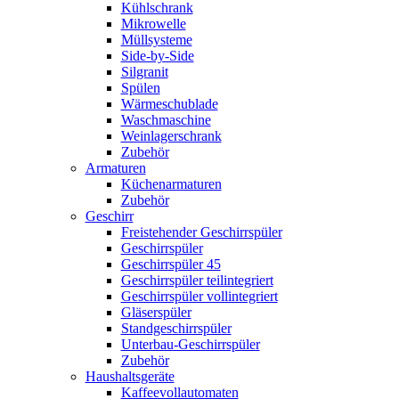
Kühlschrank
Mikrowelle
Müllsysteme
Side-by-Side
Silgranit
Spülen
Wärmeschublade
Waschmaschine
Weinlagerschrank
Zubehör
Armaturen
Küchenarmaturen
Zubehör
Geschirr
Freistehender Geschirrspüler
Geschirrspüler
Geschirrspüler 45
Geschirrspüler teilintegriert
Geschirrspüler vollintegriert
Gläserspüler
Standgeschirrspüler
Unterbau-Geschirrspüler
Zubehör
Haushaltsgeräte
Kaffeevollautomaten