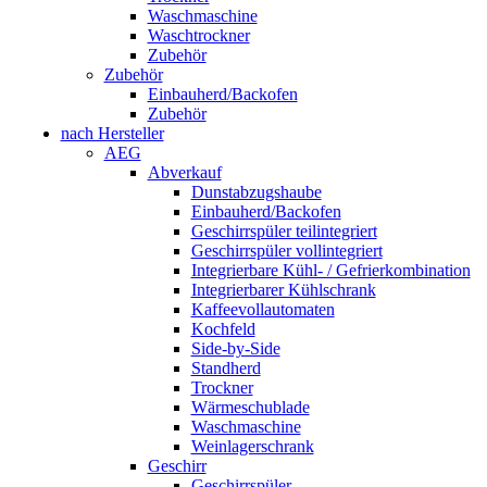
Waschmaschine
Waschtrockner
Zubehör
Zubehör
Einbauherd/Backofen
Zubehör
nach Hersteller
AEG
Abverkauf
Dunstabzugshaube
Einbauherd/Backofen
Geschirrspüler teilintegriert
Geschirrspüler vollintegriert
Integrierbare Kühl- / Gefrierkombination
Integrierbarer Kühlschrank
Kaffeevollautomaten
Kochfeld
Side-by-Side
Standherd
Trockner
Wärmeschublade
Waschmaschine
Weinlagerschrank
Geschirr
Geschirrspüler