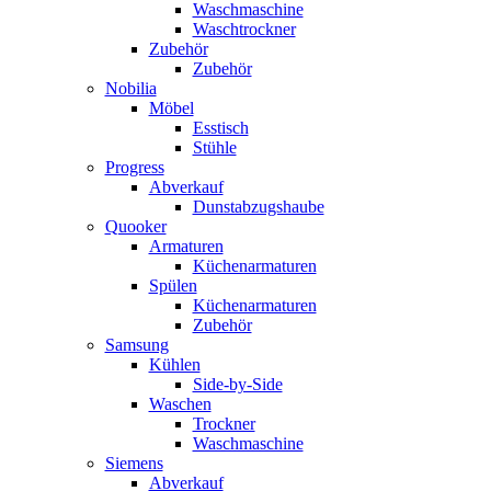
Waschmaschine
Waschtrockner
Zubehör
Zubehör
Nobilia
Möbel
Esstisch
Stühle
Progress
Abverkauf
Dunstabzugshaube
Quooker
Armaturen
Küchenarmaturen
Spülen
Küchenarmaturen
Zubehör
Samsung
Kühlen
Side-by-Side
Waschen
Trockner
Waschmaschine
Siemens
Abverkauf