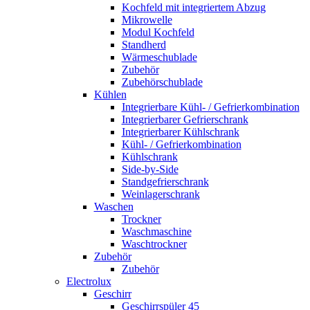
Kochfeld mit integriertem Abzug
Mikrowelle
Modul Kochfeld
Standherd
Wärmeschublade
Zubehör
Zubehörschublade
Kühlen
Integrierbare Kühl- / Gefrierkombination
Integrierbarer Gefrierschrank
Integrierbarer Kühlschrank
Kühl- / Gefrierkombination
Kühlschrank
Side-by-Side
Standgefrierschrank
Weinlagerschrank
Waschen
Trockner
Waschmaschine
Waschtrockner
Zubehör
Zubehör
Electrolux
Geschirr
Geschirrspüler 45