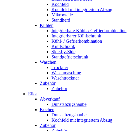
Kochfeld
Kochfeld mit integriertem Abzug
Mikrowelle
Standherd
Kühlen
Integrierbare Kühl- / Gefrierkombination
Integrierbarer Kühlschrank
Kühl- / Gefrierkombination
Kühlschrank
Side-by-Side
Standgefrierschrank
Waschen
Trockner
Waschmaschine
Waschtrockner
Zubehör
Zubehör
Elica
Abverkauf
Dunstabzugshaube
Kochen
Dunstabzugshaube
Kochfeld mit integriertem Abzug
Zubehör
Zubehör