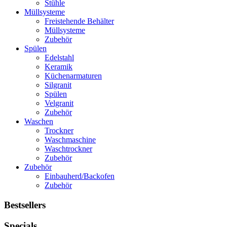
Stühle
Müllsysteme
Freistehende Behälter
Müllsysteme
Zubehör
Spülen
Edelstahl
Keramik
Küchenarmaturen
Silgranit
Spülen
Velgranit
Zubehör
Waschen
Trockner
Waschmaschine
Waschtrockner
Zubehör
Zubehör
Einbauherd/Backofen
Zubehör
Bestsellers
Specials