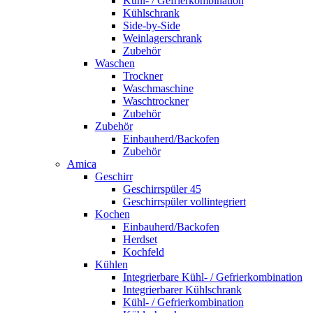
Kühl- / Gefrierkombination
Kühlschrank
Side-by-Side
Weinlagerschrank
Zubehör
Waschen
Trockner
Waschmaschine
Waschtrockner
Zubehör
Zubehör
Einbauherd/Backofen
Zubehör
Amica
Geschirr
Geschirrspüler 45
Geschirrspüler vollintegriert
Kochen
Einbauherd/Backofen
Herdset
Kochfeld
Kühlen
Integrierbare Kühl- / Gefrierkombination
Integrierbarer Kühlschrank
Kühl- / Gefrierkombination