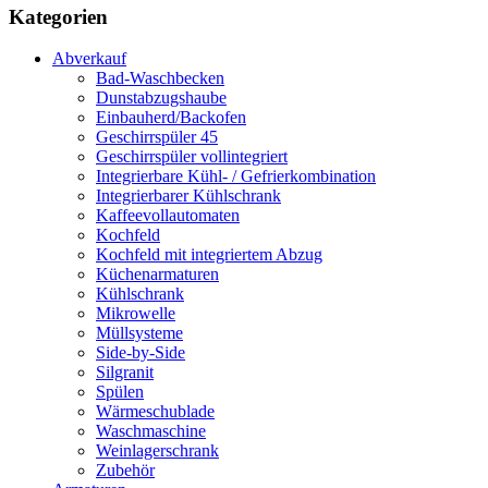
Kategorien
Abverkauf
Bad-Waschbecken
Dunstabzugshaube
Einbauherd/Backofen
Geschirrspüler 45
Geschirrspüler vollintegriert
Integrierbare Kühl- / Gefrierkombination
Integrierbarer Kühlschrank
Kaffeevollautomaten
Kochfeld
Kochfeld mit integriertem Abzug
Küchenarmaturen
Kühlschrank
Mikrowelle
Müllsysteme
Side-by-Side
Silgranit
Spülen
Wärmeschublade
Waschmaschine
Weinlagerschrank
Zubehör