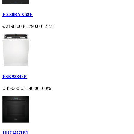
EX80BNX68E
€ 2198.00
€ 2790.00
-21%
FSK93847P
€ 499.00
€ 1249.00
-60%
HB734G1B1