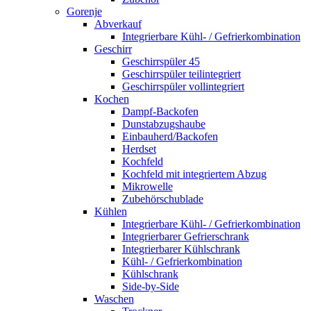
Gorenje
Abverkauf
Integrierbare Kühl- / Gefrierkombination
Geschirr
Geschirrspüler 45
Geschirrspüler teilintegriert
Geschirrspüler vollintegriert
Kochen
Dampf-Backofen
Dunstabzugshaube
Einbauherd/Backofen
Herdset
Kochfeld
Kochfeld mit integriertem Abzug
Mikrowelle
Zubehörschublade
Kühlen
Integrierbare Kühl- / Gefrierkombination
Integrierbarer Gefrierschrank
Integrierbarer Kühlschrank
Kühl- / Gefrierkombination
Kühlschrank
Side-by-Side
Waschen