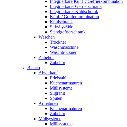
Integrierbare Kühl- / Gefrierkombination
Integrierbarer Gefrierschrank
Integrierbarer Kühlschrank
Kühl- / Gefrierkombination
Kühlschrank
Side-by-Side
Standgefrierschrank
Waschen
Trockner
Waschmaschine
Waschtrockner
Zubehör
Zubehör
Blanco
Abverkauf
Edelstahl
Küchenarmaturen
Müllsysteme
Silgranit
Spülen
Armaturen
Küchenarmaturen
Zubehör
Müllsysteme
Müllsysteme