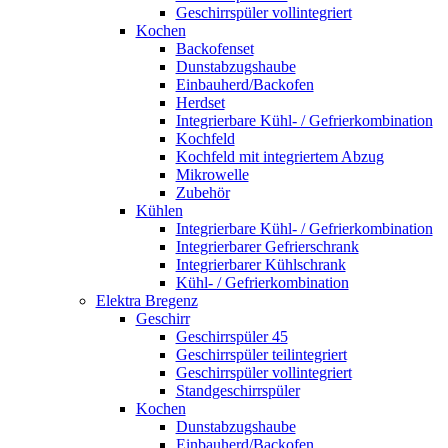
Geschirrspüler vollintegriert
Kochen
Backofenset
Dunstabzugshaube
Einbauherd/Backofen
Herdset
Integrierbare Kühl- / Gefrierkombination
Kochfeld
Kochfeld mit integriertem Abzug
Mikrowelle
Zubehör
Kühlen
Integrierbare Kühl- / Gefrierkombination
Integrierbarer Gefrierschrank
Integrierbarer Kühlschrank
Kühl- / Gefrierkombination
Elektra Bregenz
Geschirr
Geschirrspüler 45
Geschirrspüler teilintegriert
Geschirrspüler vollintegriert
Standgeschirrspüler
Kochen
Dunstabzugshaube
Einbauherd/Backofen