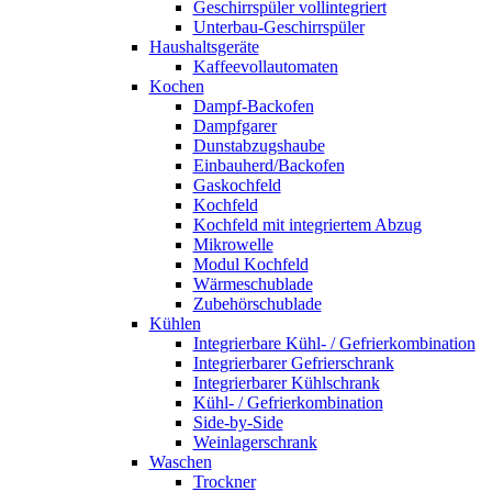
Geschirrspüler vollintegriert
Unterbau-Geschirrspüler
Haushaltsgeräte
Kaffeevollautomaten
Kochen
Dampf-Backofen
Dampfgarer
Dunstabzugshaube
Einbauherd/Backofen
Gaskochfeld
Kochfeld
Kochfeld mit integriertem Abzug
Mikrowelle
Modul Kochfeld
Wärmeschublade
Zubehörschublade
Kühlen
Integrierbare Kühl- / Gefrierkombination
Integrierbarer Gefrierschrank
Integrierbarer Kühlschrank
Kühl- / Gefrierkombination
Side-by-Side
Weinlagerschrank
Waschen
Trockner