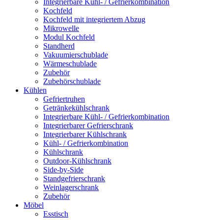
Integrierbare Kühl- / Gefrierkombination
Kochfeld
Kochfeld mit integriertem Abzug
Mikrowelle
Modul Kochfeld
Standherd
Vakuumierschublade
Wärmeschublade
Zubehör
Zubehörschublade
Kühlen
Gefriertruhen
Getränkekühlschrank
Integrierbare Kühl- / Gefrierkombination
Integrierbarer Gefrierschrank
Integrierbarer Kühlschrank
Kühl- / Gefrierkombination
Kühlschrank
Outdoor-Kühlschrank
Side-by-Side
Standgefrierschrank
Weinlagerschrank
Zubehör
Möbel
Esstisch