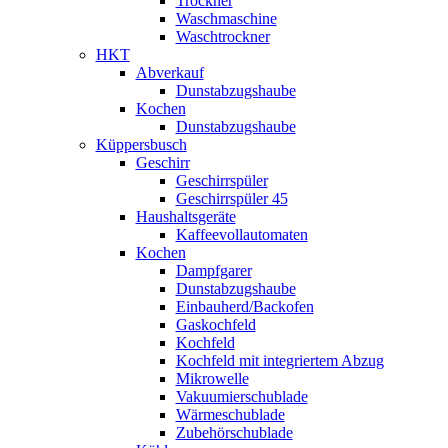
Trockner
Waschmaschine
Waschtrockner
HKT
Abverkauf
Dunstabzugshaube
Kochen
Dunstabzugshaube
Küppersbusch
Geschirr
Geschirrspüler
Geschirrspüler 45
Haushaltsgeräte
Kaffeevollautomaten
Kochen
Dampfgarer
Dunstabzugshaube
Einbauherd/Backofen
Gaskochfeld
Kochfeld
Kochfeld mit integriertem Abzug
Mikrowelle
Vakuumierschublade
Wärmeschublade
Zubehörschublade