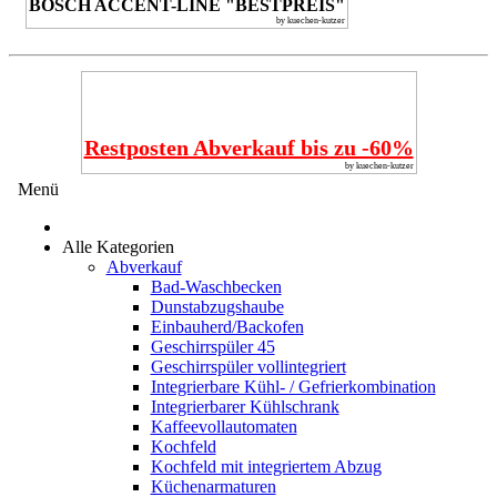
BOSCH ACCENT-LINE "BESTPREIS"
by kuechen-kutzer
Restposten Abverkauf bis zu -60%
by kuechen-kutzer
Menü
Alle Kategorien
Abverkauf
Bad-Waschbecken
Dunstabzugshaube
Einbauherd/Backofen
Geschirrspüler 45
Geschirrspüler vollintegriert
Integrierbare Kühl- / Gefrierkombination
Integrierbarer Kühlschrank
Kaffeevollautomaten
Kochfeld
Kochfeld mit integriertem Abzug
Küchenarmaturen