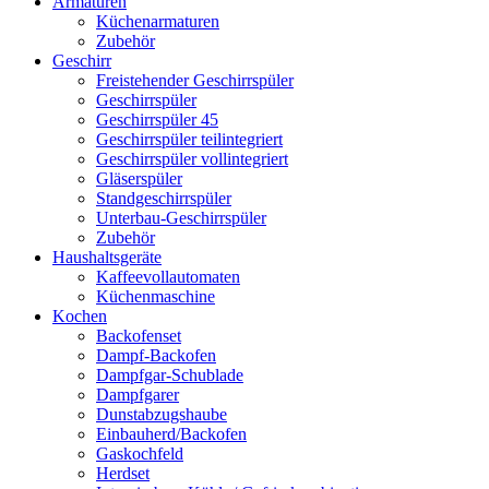
Armaturen
Küchenarmaturen
Zubehör
Geschirr
Freistehender Geschirrspüler
Geschirrspüler
Geschirrspüler 45
Geschirrspüler teilintegriert
Geschirrspüler vollintegriert
Gläserspüler
Standgeschirrspüler
Unterbau-Geschirrspüler
Zubehör
Haushaltsgeräte
Kaffeevollautomaten
Küchenmaschine
Kochen
Backofenset
Dampf-Backofen
Dampfgar-Schublade
Dampfgarer
Dunstabzugshaube
Einbauherd/Backofen
Gaskochfeld
Herdset