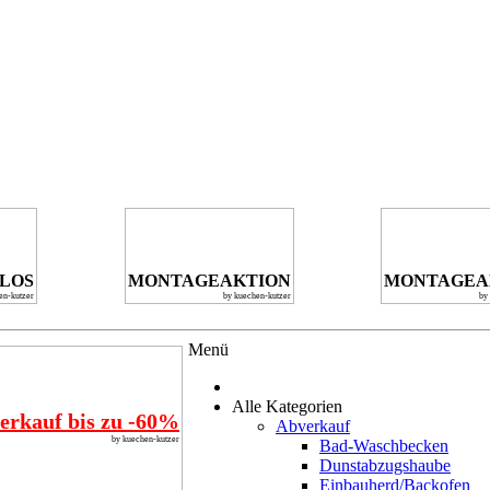
NLOS
MONTAGEAKTION
MONTAGEA
en-kutzer
by kuechen-kutzer
by
Menü
Alle Kategorien
erkauf bis zu -60%
Abverkauf
by kuechen-kutzer
Bad-Waschbecken
Dunstabzugshaube
Einbauherd/Backofen