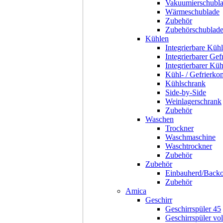
Vakuumierschubl
Wärmeschublade
Zubehör
Zubehörschublad
Kühlen
Integrierbare Kühl
Integrierbarer Gef
Integrierbarer Kü
Kühl- / Gefrierko
Kühlschrank
Side-by-Side
Weinlagerschrank
Zubehör
Waschen
Trockner
Waschmaschine
Waschtrockner
Zubehör
Zubehör
Einbauherd/Back
Zubehör
Amica
Geschirr
Geschirrspüler 45
Geschirrspüler voll