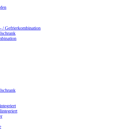
ofen
- / Gefrierkombination
hlschrank
mbination
hlschrank
integriert
integriert
er
e