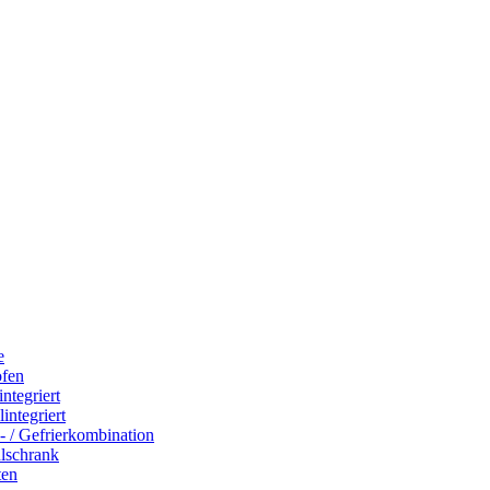
e
ofen
integriert
integriert
- / Gefrierkombination
hlschrank
ten