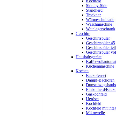
Kochfeld
Side-by-Side
Standherd
Trockner
Wärmeschublade
Waschmaschine
Weinlagerschrank
Geschirr
Geschirrspüler
Geschirrspüler 45
Geschirrspüler teil
Geschirrspüler voll
Haushaltsgeräte
Kaffeevollautoma
Küchenmaschine
Kochen
Backofenset
Dampf-Backofen
Dunstabzugshaub
Einbauherd/Back
Gaskochfeld
Herdset
Kochfeld
Kochfeld mit inte
Mikrowelle