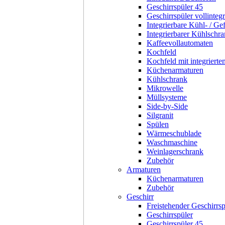
Geschirrspüler 45
Geschirrspüler vollintegr
Integrierbare Kühl- / Ge
Integrierbarer Kühlschr
Kaffeevollautomaten
Kochfeld
Kochfeld mit integriert
Küchenarmaturen
Kühlschrank
Mikrowelle
Müllsysteme
Side-by-Side
Silgranit
Spülen
Wärmeschublade
Waschmaschine
Weinlagerschrank
Zubehör
Armaturen
Küchenarmaturen
Zubehör
Geschirr
Freistehender Geschirrsp
Geschirrspüler
Geschirrspüler 45