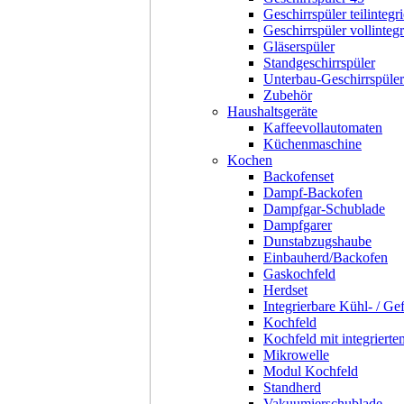
Geschirrspüler teilintegri
Geschirrspüler vollintegr
Gläserspüler
Standgeschirrspüler
Unterbau-Geschirrspüler
Zubehör
Haushaltsgeräte
Kaffeevollautomaten
Küchenmaschine
Kochen
Backofenset
Dampf-Backofen
Dampfgar-Schublade
Dampfgarer
Dunstabzugshaube
Einbauherd/Backofen
Gaskochfeld
Herdset
Integrierbare Kühl- / Ge
Kochfeld
Kochfeld mit integriert
Mikrowelle
Modul Kochfeld
Standherd
Vakuumierschublade