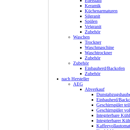
Edelstahl
Keramik
Küchenarmaturen
Silgranit
Spülen
Velgranit
Zubehör
Waschen
Trockner
Waschmaschine
Waschtrockner
Zubehör
Zubehör
Einbauherd/Backofen
Zubehör
nach Hersteller
AEG
Abverkauf
Dunstabzugshaub
Einbauherd/Back
Geschirrspüler teil
Geschirrspüler voll
Integrierbare Kühl
Integrierbarer Kü
Kaffeevollautoma