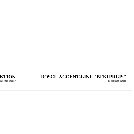
KTION
BOSCH ACCENT-LINE "BESTPREIS"
 kuechen-kutzer
by kuechen-kutzer