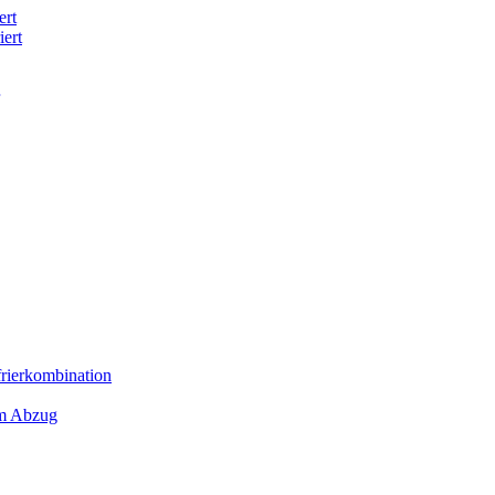
ert
iert
frierkombination
em Abzug