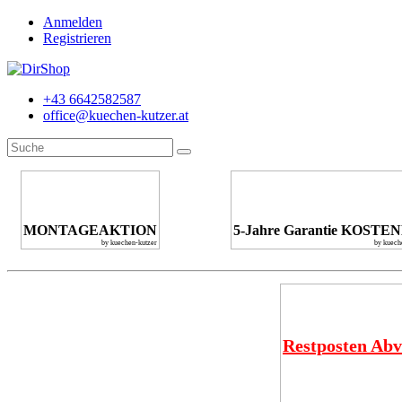
Anmelden
Registrieren
+43 6642582587
office@kuechen-kutzer.at
MONTAGEAKTION
5-Jahre Garantie KOSTE
by kuechen-kutzer
by kuech
Restposten Abv