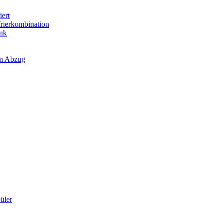
iert
frierkombination
ank
em Abzug
üler