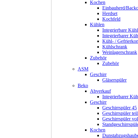
Kochen
Einbauherd/Back
Herdset
Kochfeld
Kühlen
Integrierbare Kühl
Integrierbarer Kü
Kühl- / Gefrierko
Kühlschrank
Weinlagerschrank
Zubehör
Zubehör
ASM
Geschirr
Gläserspüler
Beko
Abverkauf
Integrierbarer Kü
Geschirr
Geschirrspüler 45
Geschirrspüler teil
Geschirrspüler voll
Standgeschirrspül
Kochen
Dunstabzugshaub