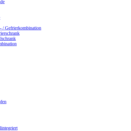
ade
e
- / Gefrierkombination
rierschrank
hlschrank
mbination
ofen
integriert