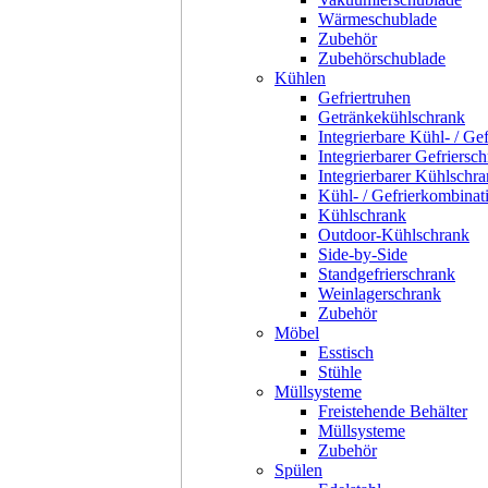
Wärmeschublade
Zubehör
Zubehörschublade
Kühlen
Gefriertruhen
Getränkekühlschrank
Integrierbare Kühl- / Ge
Integrierbarer Gefriersc
Integrierbarer Kühlschr
Kühl- / Gefrierkombinat
Kühlschrank
Outdoor-Kühlschrank
Side-by-Side
Standgefrierschrank
Weinlagerschrank
Zubehör
Möbel
Esstisch
Stühle
Müllsysteme
Freistehende Behälter
Müllsysteme
Zubehör
Spülen