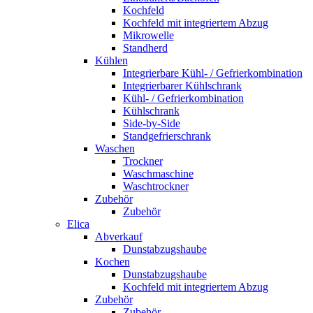
Kochfeld
Kochfeld mit integriertem Abzug
Mikrowelle
Standherd
Kühlen
Integrierbare Kühl- / Gefrierkombination
Integrierbarer Kühlschrank
Kühl- / Gefrierkombination
Kühlschrank
Side-by-Side
Standgefrierschrank
Waschen
Trockner
Waschmaschine
Waschtrockner
Zubehör
Zubehör
Elica
Abverkauf
Dunstabzugshaube
Kochen
Dunstabzugshaube
Kochfeld mit integriertem Abzug
Zubehör
Zubehör