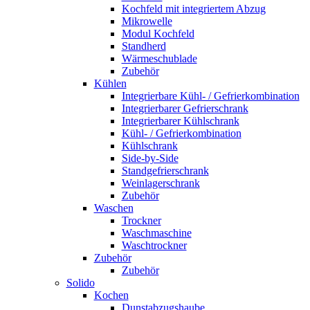
Kochfeld mit integriertem Abzug
Mikrowelle
Modul Kochfeld
Standherd
Wärmeschublade
Zubehör
Kühlen
Integrierbare Kühl- / Gefrierkombination
Integrierbarer Gefrierschrank
Integrierbarer Kühlschrank
Kühl- / Gefrierkombination
Kühlschrank
Side-by-Side
Standgefrierschrank
Weinlagerschrank
Zubehör
Waschen
Trockner
Waschmaschine
Waschtrockner
Zubehör
Zubehör
Solido
Kochen
Dunstabzugshaube