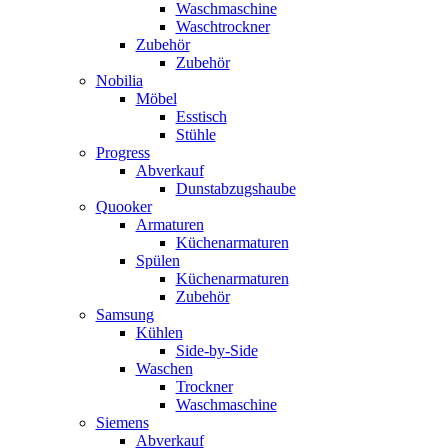
Waschmaschine
Waschtrockner
Zubehör
Zubehör
Nobilia
Möbel
Esstisch
Stühle
Progress
Abverkauf
Dunstabzugshaube
Quooker
Armaturen
Küchenarmaturen
Spülen
Küchenarmaturen
Zubehör
Samsung
Kühlen
Side-by-Side
Waschen
Trockner
Waschmaschine
Siemens
Abverkauf