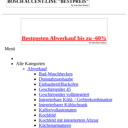
BOSCH ACCENT-LINE "BESTPREIS"
by kuechen-kutzer
Restposten Abverkauf bis zu -60%
by kuechen-kutzer
Menü
Alle Kategorien
Abverkauf
Bad-Waschbecken
Dunstabzugshaube
Einbauherd/Backofen
Geschirrspüler 45
Geschirrspüler vollintegriert
Integrierbare Kühl- / Gefrierkombination
Integrierbarer Kühlschrank
Kaffeevollautomaten
Kochfeld
Kochfeld mit integriertem Abzug
Küchenarmaturen