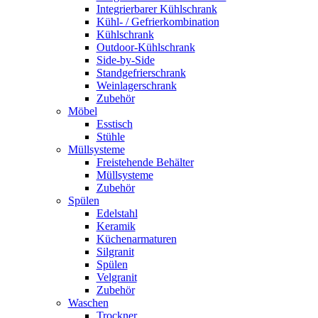
Integrierbarer Kühlschrank
Kühl- / Gefrierkombination
Kühlschrank
Outdoor-Kühlschrank
Side-by-Side
Standgefrierschrank
Weinlagerschrank
Zubehör
Möbel
Esstisch
Stühle
Müllsysteme
Freistehende Behälter
Müllsysteme
Zubehör
Spülen
Edelstahl
Keramik
Küchenarmaturen
Silgranit
Spülen
Velgranit
Zubehör
Waschen
Trockner