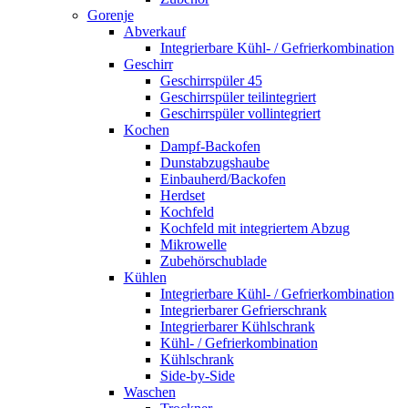
Gorenje
Abverkauf
Integrierbare Kühl- / Gefrierkombination
Geschirr
Geschirrspüler 45
Geschirrspüler teilintegriert
Geschirrspüler vollintegriert
Kochen
Dampf-Backofen
Dunstabzugshaube
Einbauherd/Backofen
Herdset
Kochfeld
Kochfeld mit integriertem Abzug
Mikrowelle
Zubehörschublade
Kühlen
Integrierbare Kühl- / Gefrierkombination
Integrierbarer Gefrierschrank
Integrierbarer Kühlschrank
Kühl- / Gefrierkombination
Kühlschrank
Side-by-Side
Waschen