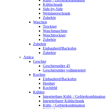
Kühl- / Gefrierkombination
Kühlschrank
Side-by-Side
Weinlagerschrank
Zubehör
Waschen
Trockner
Waschmaschine
Waschtrockner
Zubehör
Zubehör
Einbauherd/Backofen
Zubehör
Amica
Geschirr
Geschirrspüler 45
Geschirrspüler vollintegriert
Kochen
Einbauherd/Backofen
Herdset
Kochfeld
Kühlen
Integrierbare Kühl- / Gefrierkombination
Integrierbarer Kühlschrank
Kühl- / Gefrierkombination