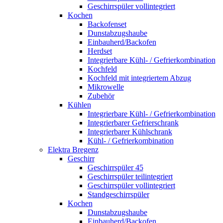
Geschirrspüler vollintegriert
Kochen
Backofenset
Dunstabzugshaube
Einbauherd/Backofen
Herdset
Integrierbare Kühl- / Gefrierkombination
Kochfeld
Kochfeld mit integriertem Abzug
Mikrowelle
Zubehör
Kühlen
Integrierbare Kühl- / Gefrierkombination
Integrierbarer Gefrierschrank
Integrierbarer Kühlschrank
Kühl- / Gefrierkombination
Elektra Bregenz
Geschirr
Geschirrspüler 45
Geschirrspüler teilintegriert
Geschirrspüler vollintegriert
Standgeschirrspüler
Kochen
Dunstabzugshaube
Einbauherd/Backofen