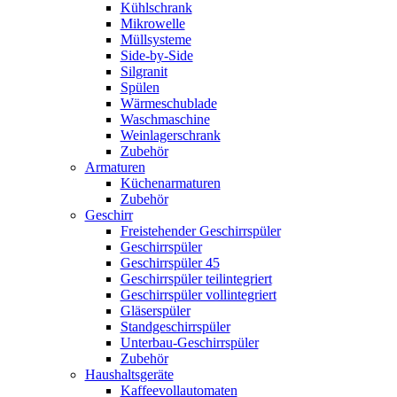
Kühlschrank
Mikrowelle
Müllsysteme
Side-by-Side
Silgranit
Spülen
Wärmeschublade
Waschmaschine
Weinlagerschrank
Zubehör
Armaturen
Küchenarmaturen
Zubehör
Geschirr
Freistehender Geschirrspüler
Geschirrspüler
Geschirrspüler 45
Geschirrspüler teilintegriert
Geschirrspüler vollintegriert
Gläserspüler
Standgeschirrspüler
Unterbau-Geschirrspüler
Zubehör
Haushaltsgeräte
Kaffeevollautomaten