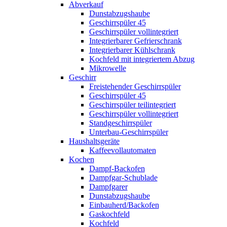
Abverkauf
Dunstabzugshaube
Geschirrspüler 45
Geschirrspüler vollintegriert
Integrierbarer Gefrierschrank
Integrierbarer Kühlschrank
Kochfeld mit integriertem Abzug
Mikrowelle
Geschirr
Freistehender Geschirrspüler
Geschirrspüler 45
Geschirrspüler teilintegriert
Geschirrspüler vollintegriert
Standgeschirrspüler
Unterbau-Geschirrspüler
Haushaltsgeräte
Kaffeevollautomaten
Kochen
Dampf-Backofen
Dampfgar-Schublade
Dampfgarer
Dunstabzugshaube
Einbauherd/Backofen
Gaskochfeld
Kochfeld