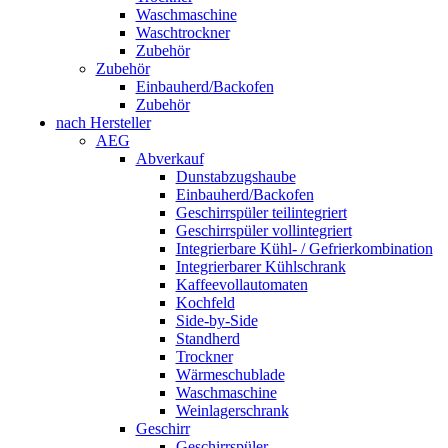
Waschmaschine
Waschtrockner
Zubehör
Zubehör
Einbauherd/Backofen
Zubehör
nach Hersteller
AEG
Abverkauf
Dunstabzugshaube
Einbauherd/Backofen
Geschirrspüler teilintegriert
Geschirrspüler vollintegriert
Integrierbare Kühl- / Gefrierkombination
Integrierbarer Kühlschrank
Kaffeevollautomaten
Kochfeld
Side-by-Side
Standherd
Trockner
Wärmeschublade
Waschmaschine
Weinlagerschrank
Geschirr
Geschirrspüler