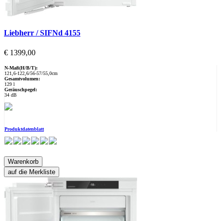
Liebherr / SIFNd 4155
€ 1399,00
N-Maß(H/B/T):
121,6-122,6/56-57/55,0cm
Gesamtvolumen:
129 l
Geräuschpegel:
34 dB
Produktdatenblatt
Warenkorb
auf die Merkliste