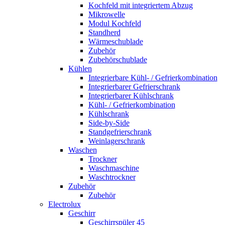
Kochfeld mit integriertem Abzug
Mikrowelle
Modul Kochfeld
Standherd
Wärmeschublade
Zubehör
Zubehörschublade
Kühlen
Integrierbare Kühl- / Gefrierkombination
Integrierbarer Gefrierschrank
Integrierbarer Kühlschrank
Kühl- / Gefrierkombination
Kühlschrank
Side-by-Side
Standgefrierschrank
Weinlagerschrank
Waschen
Trockner
Waschmaschine
Waschtrockner
Zubehör
Zubehör
Electrolux
Geschirr
Geschirrspüler 45