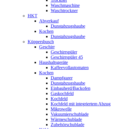
Trockner
Waschmaschine
Waschtrockner
HKT
Abverkauf
Dunstabzugshaube
Kochen
Dunstabzugshaube
Küppersbusch
Geschirr
Geschirrspüler
Geschirrspüler 45
Haushaltsgeräte
Kaffeevollautomaten
Kochen
Dampfgarer
Dunstabzugshaube
Einbauherd/Backofen
Gaskochfeld
Kochfeld
Kochfeld mit integriertem Abzug
Mikrowelle
Vakuumierschublade
Wärmeschublade
Zubehörschublade