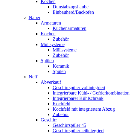
Kochen
Dunstabzugshaube
Einbauherd/Backofen
Naber
Armaturen
Küchenarmaturen
Kochen
Zubehör
Müllsysteme
Müllsysteme
Zubehör
Spülen
Keramik
Spülen
Neff
Abverkauf
Geschirrspüler vollintegriert
Integrierbare Kühl- / Gefrierkombination
Integrierbarer Kühlschrank
Kochfeld
Kochfeld mit integriertem Abzug
Zubehör
Geschirr
Geschirrspüler 45
Geschirrspüler teilintegriert