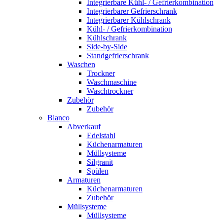
Integrierbare Kühl- / Gefrierkombination
Integrierbarer Gefrierschrank
Integrierbarer Kühlschrank
Kühl- / Gefrierkombination
Kühlschrank
Side-by-Side
Standgefrierschrank
Waschen
Trockner
Waschmaschine
Waschtrockner
Zubehör
Zubehör
Blanco
Abverkauf
Edelstahl
Küchenarmaturen
Müllsysteme
Silgranit
Spülen
Armaturen
Küchenarmaturen
Zubehör
Müllsysteme
Müllsysteme