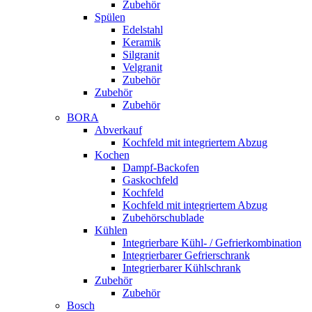
Zubehör
Spülen
Edelstahl
Keramik
Silgranit
Velgranit
Zubehör
Zubehör
Zubehör
BORA
Abverkauf
Kochfeld mit integriertem Abzug
Kochen
Dampf-Backofen
Gaskochfeld
Kochfeld
Kochfeld mit integriertem Abzug
Zubehörschublade
Kühlen
Integrierbare Kühl- / Gefrierkombination
Integrierbarer Gefrierschrank
Integrierbarer Kühlschrank
Zubehör
Zubehör
Bosch