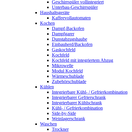
Geschirrspüler vollintegriert
Unterbau-Geschirrspüler
Haushaltsgeräte
Kaffeevollautomaten
Kochen
Dampf-Backofen
Dampfgarer
Dunstabzugshaube
Einbauherd/Backofen
Gaskochfeld
Kochfeld
Kochfeld mit integriertem Abzug
Mikrowelle
Modul Kochfeld
Wärmeschublade
Zubehörschublade
Kühlen
Integrierbare Kühl- / Gefrierkombination
Integrierbarer Gefrierschrank
Integrierbarer Kühlschrank
Kühl- / Gefrierkombination
Side-by-Side
Weinlagerschrank
Waschen
Trockner