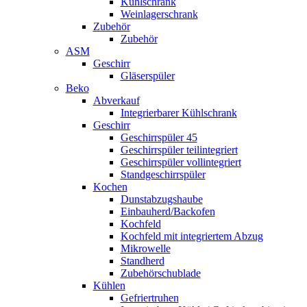
Kühlschrank
Weinlagerschrank
Zubehör
Zubehör
ASM
Geschirr
Gläserspüler
Beko
Abverkauf
Integrierbarer Kühlschrank
Geschirr
Geschirrspüler 45
Geschirrspüler teilintegriert
Geschirrspüler vollintegriert
Standgeschirrspüler
Kochen
Dunstabzugshaube
Einbauherd/Backofen
Kochfeld
Kochfeld mit integriertem Abzug
Mikrowelle
Standherd
Zubehörschublade
Kühlen
Gefriertruhen