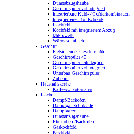
Dunstabzugshaube
Geschirrspüler vollintegriert
Integrierbare Kühl- / Gefrierkombination
Integrierbarer Kühlschrank
Kochfeld
Kochfeld mit integriertem Abzug
Mikrowelle
Wärmeschublade
Geschirr
Freistehender Geschirrspüler
Geschirrspüler 45
Geschirrspüler teilintegriert
Geschirrspüler vollintegriert
Unterbau-Geschirrspüler
Zubehör
Haushaltsgeräte
Kaffeevollautomaten
Kochen
Dampf-Backofen
Dampfgar-Schublade
Dampfgarer
Dunstabzugshaube
Einbauherd/Backofen
Gaskochfeld
Kochfeld