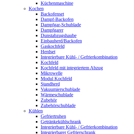
Küchenmaschine
Kochen
Backofenset
Dampf-Backofen
Dampfgar-Schublade
Dampfgarer
Dunstabzugshaube
Einbauherd/Backofen
Gaskochfeld
Herdset
Integrierbare Kühl- / Gefrierkombination
Kochfeld
Kochfeld mit integriertem Abzug
Mikrowelle
Modul Kochfeld
Standherd
Vakuumierschublade
Wärmeschublade
Zubehör
Zubehörschublade
Kühlen
Gefriertruhen
Getränkekühlschrank
Integrierbare Kühl- / Gefrierkombination
Integrierbarer Gefrierschrank