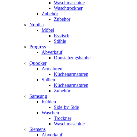
Waschmaschine
Waschtrockner
Zubehör
Zubehör
Nobilia
Möbel
Esstisch
Stühle
Progress
Abverkauf
Dunstabzugshaube
Quooker
Armaturen
Küchenarmaturen
Spülen
Küchenarmaturen
Zubehör
Samsung
Kühlen
Side-by-Side
Waschen
Trockner
Waschmaschine
Siemens
Abverkauf