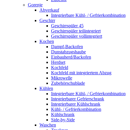
Gorenje
Abverkauf
Integrierbare Kühl- / Gefrierkombination
Geschirr
Geschirrspüler 45
Geschirrspüler teilintegriert
Geschirrspüler vollintegriert
Kochen
Dampf-Backofen
Dunstabzugshaube
Einbauherd/Backofen
Herdset
Kochfeld
Kochfeld mit integriertem Abzug
Mikrowelle
Zubehörschublade
Kühlen
Integrierbare Kühl- / Gefrierkombination
Integrierbarer Gefrierschrank
Integrierbarer Kühlschrank
Kühl- / Gefrierkombination
Kühlschrank
Side-by-Side
Waschen