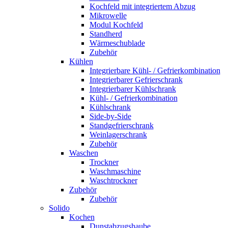
Kochfeld mit integriertem Abzug
Mikrowelle
Modul Kochfeld
Standherd
Wärmeschublade
Zubehör
Kühlen
Integrierbare Kühl- / Gefrierkombination
Integrierbarer Gefrierschrank
Integrierbarer Kühlschrank
Kühl- / Gefrierkombination
Kühlschrank
Side-by-Side
Standgefrierschrank
Weinlagerschrank
Zubehör
Waschen
Trockner
Waschmaschine
Waschtrockner
Zubehör
Zubehör
Solido
Kochen
Dunstabzugshaube