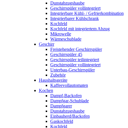
Dunstabzugshaube
Geschirrspüler vollintegriert
Integrierbare Kühl- / Gefrierkombination
Integrierbarer Kühlschrank
Kochfeld
Kochfeld mit integriertem Abzug
Mikrowelle
Wärmeschublade
Geschirr
Freistehender Geschirrspüler
Geschirrspüler 45
Geschirrspüler teilintegriert
Geschirrspüler vollintegriert
Unterbau-Geschirrspüler
Zubehör
Haushaltsgeräte
Kaffeevollautomaten
Kochen
Dampf-Backofen
Dampfgar-Schublade
Dampfgarer
Dunstabzugshaube
Einbauherd/Backofen
Gaskochfeld
Kochfeld