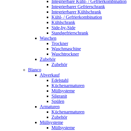
Integrierbare Kühl- / Gefrierkombination
Integrierbarer Gefrierschrank
Integrierbarer Kühlschrank
Kühl- / Gefrierkombination
Kühlschrank
Side-by-Side
Standgefrierschrank
Waschen
Trockner
Waschmaschine
Waschtrockner
Zubehör
Zubehör
Blanco
Abverkauf
Edelstahl
Küchenarmaturen
Müllsysteme
Silgranit
Spülen
Armaturen
Küchenarmaturen
Zubehör
Müllsysteme
Müllsysteme