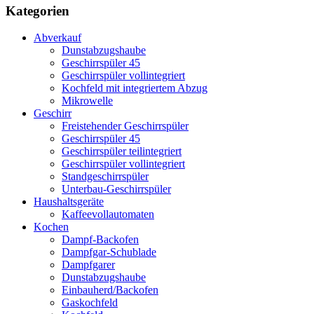
Kategorien
Abverkauf
Dunstabzugshaube
Geschirrspüler 45
Geschirrspüler vollintegriert
Kochfeld mit integriertem Abzug
Mikrowelle
Geschirr
Freistehender Geschirrspüler
Geschirrspüler 45
Geschirrspüler teilintegriert
Geschirrspüler vollintegriert
Standgeschirrspüler
Unterbau-Geschirrspüler
Haushaltsgeräte
Kaffeevollautomaten
Kochen
Dampf-Backofen
Dampfgar-Schublade
Dampfgarer
Dunstabzugshaube
Einbauherd/Backofen
Gaskochfeld