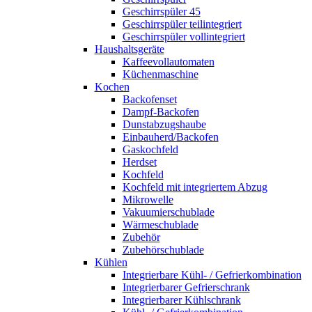
Geschirrspüler 45
Geschirrspüler teilintegriert
Geschirrspüler vollintegriert
Haushaltsgeräte
Kaffeevollautomaten
Küchenmaschine
Kochen
Backofenset
Dampf-Backofen
Dunstabzugshaube
Einbauherd/Backofen
Gaskochfeld
Herdset
Kochfeld
Kochfeld mit integriertem Abzug
Mikrowelle
Vakuumierschublade
Wärmeschublade
Zubehör
Zubehörschublade
Kühlen
Integrierbare Kühl- / Gefrierkombination
Integrierbarer Gefrierschrank
Integrierbarer Kühlschrank