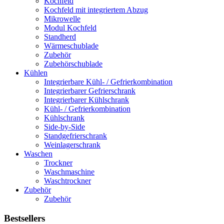
Kochfeld
Kochfeld mit integriertem Abzug
Mikrowelle
Modul Kochfeld
Standherd
Wärmeschublade
Zubehör
Zubehörschublade
Kühlen
Integrierbare Kühl- / Gefrierkombination
Integrierbarer Gefrierschrank
Integrierbarer Kühlschrank
Kühl- / Gefrierkombination
Kühlschrank
Side-by-Side
Standgefrierschrank
Weinlagerschrank
Waschen
Trockner
Waschmaschine
Waschtrockner
Zubehör
Zubehör
Bestsellers