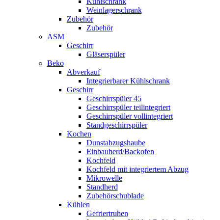
Kühlschrank
Weinlagerschrank
Zubehör
Zubehör
ASM
Geschirr
Gläserspüler
Beko
Abverkauf
Integrierbarer Kühlschrank
Geschirr
Geschirrspüler 45
Geschirrspüler teilintegriert
Geschirrspüler vollintegriert
Standgeschirrspüler
Kochen
Dunstabzugshaube
Einbauherd/Backofen
Kochfeld
Kochfeld mit integriertem Abzug
Mikrowelle
Standherd
Zubehörschublade
Kühlen
Gefriertruhen