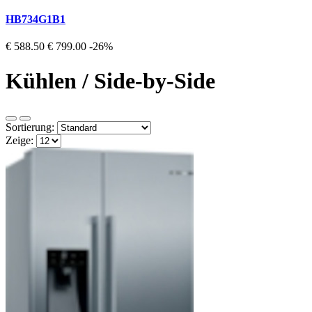
HB734G1B1
€ 588.50
€ 799.00
-26%
Kühlen / Side-by-Side
Sortierung:
Zeige: