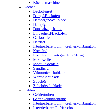
Küchenmaschine
Kochen
Backofenset
Dampf-Backofen
Dampfgar-Schublade
Dampfgarer
Dunstabzugshaube
Einbauherd/Backofen
Gaskochfeld
Herdset
Integrierbare Kühl- / Gefrierkombination
Kochfeld
Kochfeld mit integriertem Abzug
Mikrowelle
Modul Kochfeld
Standherd
Vakuumierschublade
Wärmeschublade
Zubehör
Zubehörschublade
Kühlen
Gefriertruhen
Getränkekühlschrank
Integrierbare Kühl- / Gefrierkombination
Integrierbarer Gefrierschrank