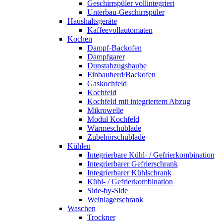
Geschirrspüler vollintegriert
Unterbau-Geschirrspüler
Haushaltsgeräte
Kaffeevollautomaten
Kochen
Dampf-Backofen
Dampfgarer
Dunstabzugshaube
Einbauherd/Backofen
Gaskochfeld
Kochfeld
Kochfeld mit integriertem Abzug
Mikrowelle
Modul Kochfeld
Wärmeschublade
Zubehörschublade
Kühlen
Integrierbare Kühl- / Gefrierkombination
Integrierbarer Gefrierschrank
Integrierbarer Kühlschrank
Kühl- / Gefrierkombination
Side-by-Side
Weinlagerschrank
Waschen
Trockner