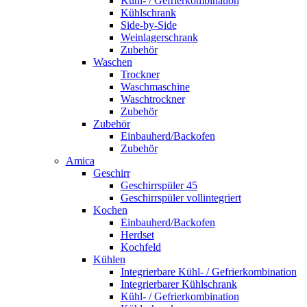
Kühl- / Gefrierkombination
Kühlschrank
Side-by-Side
Weinlagerschrank
Zubehör
Waschen
Trockner
Waschmaschine
Waschtrockner
Zubehör
Zubehör
Einbauherd/Backofen
Zubehör
Amica
Geschirr
Geschirrspüler 45
Geschirrspüler vollintegriert
Kochen
Einbauherd/Backofen
Herdset
Kochfeld
Kühlen
Integrierbare Kühl- / Gefrierkombination
Integrierbarer Kühlschrank
Kühl- / Gefrierkombination