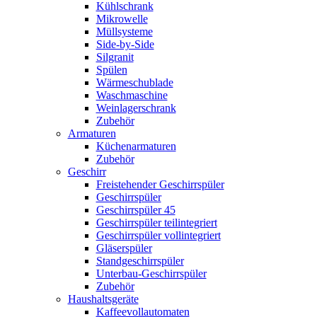
Kühlschrank
Mikrowelle
Müllsysteme
Side-by-Side
Silgranit
Spülen
Wärmeschublade
Waschmaschine
Weinlagerschrank
Zubehör
Armaturen
Küchenarmaturen
Zubehör
Geschirr
Freistehender Geschirrspüler
Geschirrspüler
Geschirrspüler 45
Geschirrspüler teilintegriert
Geschirrspüler vollintegriert
Gläserspüler
Standgeschirrspüler
Unterbau-Geschirrspüler
Zubehör
Haushaltsgeräte
Kaffeevollautomaten