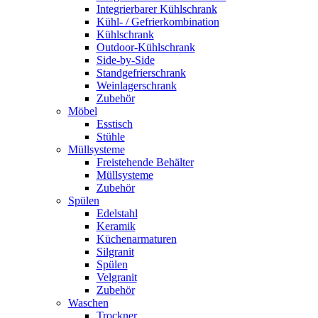
Integrierbarer Kühlschrank
Kühl- / Gefrierkombination
Kühlschrank
Outdoor-Kühlschrank
Side-by-Side
Standgefrierschrank
Weinlagerschrank
Zubehör
Möbel
Esstisch
Stühle
Müllsysteme
Freistehende Behälter
Müllsysteme
Zubehör
Spülen
Edelstahl
Keramik
Küchenarmaturen
Silgranit
Spülen
Velgranit
Zubehör
Waschen
Trockner