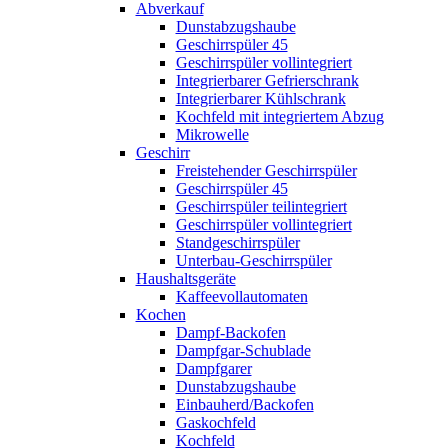
Abverkauf
Dunstabzugshaube
Geschirrspüler 45
Geschirrspüler vollintegriert
Integrierbarer Gefrierschrank
Integrierbarer Kühlschrank
Kochfeld mit integriertem Abzug
Mikrowelle
Geschirr
Freistehender Geschirrspüler
Geschirrspüler 45
Geschirrspüler teilintegriert
Geschirrspüler vollintegriert
Standgeschirrspüler
Unterbau-Geschirrspüler
Haushaltsgeräte
Kaffeevollautomaten
Kochen
Dampf-Backofen
Dampfgar-Schublade
Dampfgarer
Dunstabzugshaube
Einbauherd/Backofen
Gaskochfeld
Kochfeld