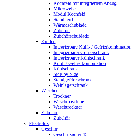
Kochfeld mit integriertem Abzug
Mikrowelle
Modul Kochfeld
Standherd
Wärmeschublade
Zubehör
Zubehörschublade
Kühlen
Integrierbare Kühl- / Gefrierkombination
Integrierbarer Gefrierschrank
Integrierbarer Kühlschrank
Kühl- / Gefrierkombination
Kühlschrank
Side-by-Side
Standgefrierschrank
Weinlagerschrank
Waschen
Trockner
Waschmaschine
Waschtrockner
Zubehör
Zubehör
Electrolux
Geschirr
Geschirrspüler 45