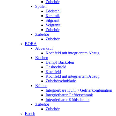
Zubehör
Spülen
Edelstahl
Keramik
Silgranit
Velgranit
Zubehör
Zubehör
Zubehör
BORA
Abverkauf
Kochfeld mit integriertem Abzug
Kochen
Dampf-Backofen
Gaskochfeld
Kochfeld
Kochfeld mit integriertem Abzug
Zubehörschublade
Kühlen
Integrierbare Kühl- / Gefrierkombination
Integrierbarer Gefrierschrank
Integrierbarer Kühlschrank
Zubehör
Zubehör
Bosch