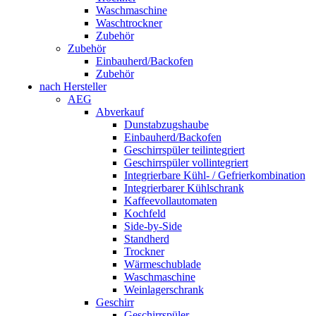
Waschmaschine
Waschtrockner
Zubehör
Zubehör
Einbauherd/Backofen
Zubehör
nach Hersteller
AEG
Abverkauf
Dunstabzugshaube
Einbauherd/Backofen
Geschirrspüler teilintegriert
Geschirrspüler vollintegriert
Integrierbare Kühl- / Gefrierkombination
Integrierbarer Kühlschrank
Kaffeevollautomaten
Kochfeld
Side-by-Side
Standherd
Trockner
Wärmeschublade
Waschmaschine
Weinlagerschrank
Geschirr
Geschirrspüler