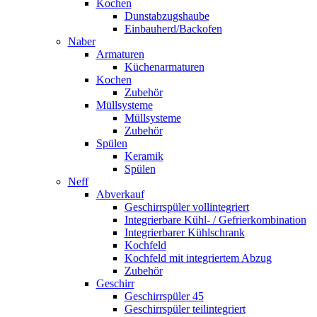
Kochen
Dunstabzugshaube
Einbauherd/Backofen
Naber
Armaturen
Küchenarmaturen
Kochen
Zubehör
Müllsysteme
Müllsysteme
Zubehör
Spülen
Keramik
Spülen
Neff
Abverkauf
Geschirrspüler vollintegriert
Integrierbare Kühl- / Gefrierkombination
Integrierbarer Kühlschrank
Kochfeld
Kochfeld mit integriertem Abzug
Zubehör
Geschirr
Geschirrspüler 45
Geschirrspüler teilintegriert