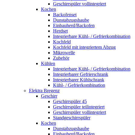
Geschirrspüler vollintegriert
Kochen
Backofenset
Dunstabzugshaube
Einbauherd/Backofen
Herdset
Integrierbare Kühl- / Gefrierkombination
Kochfeld
Kochfeld mit integriertem Abzug
Mikrowelle
Zubehör
Kühlen
Integrierbare Kühl- / Gefrierkombination
Integrierbarer Gefrierschrank
Integrierbarer Kühlschrank
Kühl- / Gefrierkombination
Elektra Bregenz
Geschirr
Geschirrspüler 45
Geschirrspüler teilintegriert
Geschirrspüler vollintegriert
Standgeschirrspüler
Kochen
Dunstabzugshaube
Einbauherd/Backofen