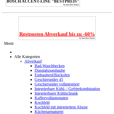
BOSCH ACCENT-LINE "BESTPREIS"
by kuechen-kutzer
Restposten Abverkauf bis zu -60%
by kuechen-kutzer
Menü
Alle Kategorien
Abverkauf
Bad-Waschbecken
Dunstabzugshaube
Einbauherd/Backofen
Geschirrspüler 45
Geschirrspüler vollintegriert
Integrierbare Kühl- / Gefrierkombination
Integrierbarer Kühlschrank
Kaffeevollautomaten
Kochfeld
Kochfeld mit integriertem Abzug
Küchenarmaturen