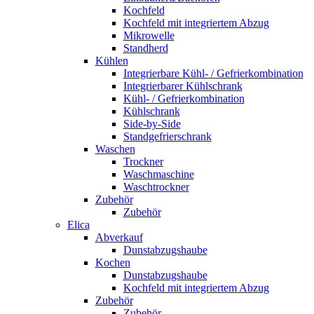
Kochfeld
Kochfeld mit integriertem Abzug
Mikrowelle
Standherd
Kühlen
Integrierbare Kühl- / Gefrierkombination
Integrierbarer Kühlschrank
Kühl- / Gefrierkombination
Kühlschrank
Side-by-Side
Standgefrierschrank
Waschen
Trockner
Waschmaschine
Waschtrockner
Zubehör
Zubehör
Elica
Abverkauf
Dunstabzugshaube
Kochen
Dunstabzugshaube
Kochfeld mit integriertem Abzug
Zubehör
Zubehör