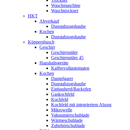
Trockner
Waschmaschine
Waschtrockner
HKT
Abverkauf
Dunstabzugshaube
Kochen
Dunstabzugshaube
Küppersbusch
Geschirr
Geschirrspüler
Geschirrspüler 45
Haushaltsgeräte
Kaffeevollautomaten
Kochen
Dampfgarer
Dunstabzugshaube
Einbauherd/Backofen
Gaskochfeld
Kochfeld
Kochfeld mit integriertem Abzug
Mikrowelle
Vakuumierschublade
Wärmeschublade
Zubehörschublade