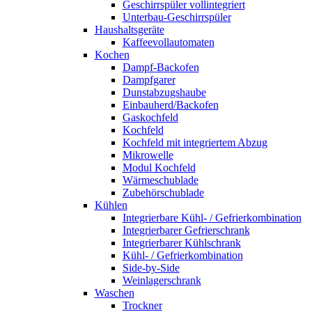
Geschirrspüler vollintegriert
Unterbau-Geschirrspüler
Haushaltsgeräte
Kaffeevollautomaten
Kochen
Dampf-Backofen
Dampfgarer
Dunstabzugshaube
Einbauherd/Backofen
Gaskochfeld
Kochfeld
Kochfeld mit integriertem Abzug
Mikrowelle
Modul Kochfeld
Wärmeschublade
Zubehörschublade
Kühlen
Integrierbare Kühl- / Gefrierkombination
Integrierbarer Gefrierschrank
Integrierbarer Kühlschrank
Kühl- / Gefrierkombination
Side-by-Side
Weinlagerschrank
Waschen
Trockner