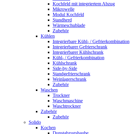
Kochfeld mit integriertem Abzug
Mikrowelle
Modul Kochfeld
Standherd
Wärmeschublade
Zubehör
Kühlen
Integrierbare Kühl- / Gefrierkombination
Integrierbarer Gefrierschrank
Integrierbarer Kühlschrank
Kühl- / Gefrierkombination
Kühlschrank
Side-by-Side
Standgefrierschrank
Weinlagerschrank
Zubehör
Waschen
Trockner
Waschmaschine
Waschtrockner
Zubehör
Zubehör
Solido
Kochen
Dunstabzugshaube