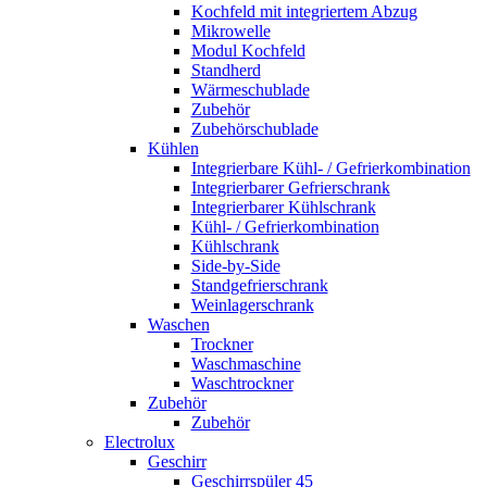
Kochfeld mit integriertem Abzug
Mikrowelle
Modul Kochfeld
Standherd
Wärmeschublade
Zubehör
Zubehörschublade
Kühlen
Integrierbare Kühl- / Gefrierkombination
Integrierbarer Gefrierschrank
Integrierbarer Kühlschrank
Kühl- / Gefrierkombination
Kühlschrank
Side-by-Side
Standgefrierschrank
Weinlagerschrank
Waschen
Trockner
Waschmaschine
Waschtrockner
Zubehör
Zubehör
Electrolux
Geschirr
Geschirrspüler 45