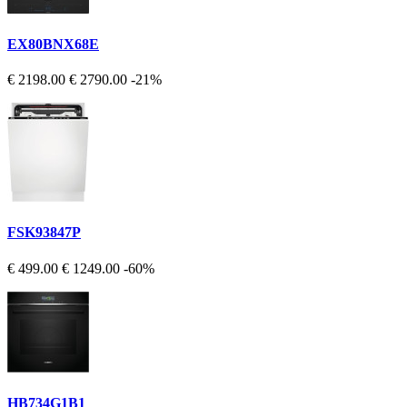
EX80BNX68E
€ 2198.00
€ 2790.00
-21%
FSK93847P
€ 499.00
€ 1249.00
-60%
HB734G1B1