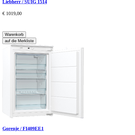
Liebherr / SUIG 1514
€ 1019,00
Warenkorb
auf die Merkliste
Gorenje / FI409EE1