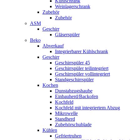
Kühlschrank
Weinlagerschrank
Zubehör
Zubehör
ASM
Geschirr
Gläserspüler
Beko
Abverkauf
Integrierbarer Kühlschrank
Geschirr
Geschirrspüler 45
Geschirrspüler teilintegriert
Geschirrspüler vollintegriert
Standgeschirrspüler
Kochen
Dunstabzugshaube
Einbauherd/Backofen
Kochfeld
Kochfeld mit integriertem Abzug
Mikrowelle
Standherd
Zubehörschublade
Kühlen
Gefriertruhen