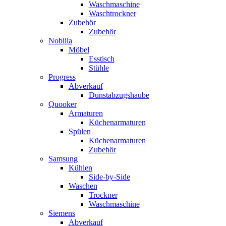
Waschmaschine
Waschtrockner
Zubehör
Zubehör
Nobilia
Möbel
Esstisch
Stühle
Progress
Abverkauf
Dunstabzugshaube
Quooker
Armaturen
Küchenarmaturen
Spülen
Küchenarmaturen
Zubehör
Samsung
Kühlen
Side-by-Side
Waschen
Trockner
Waschmaschine
Siemens
Abverkauf