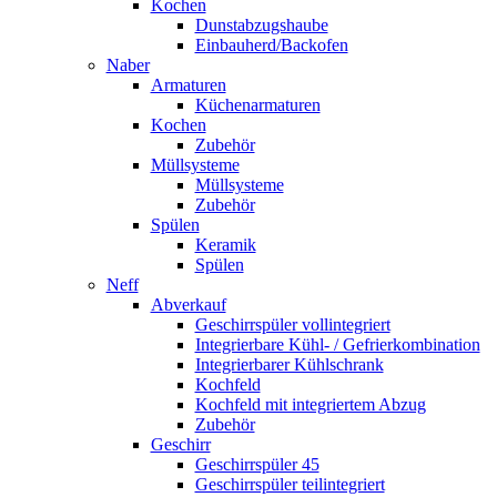
Kochen
Dunstabzugshaube
Einbauherd/Backofen
Naber
Armaturen
Küchenarmaturen
Kochen
Zubehör
Müllsysteme
Müllsysteme
Zubehör
Spülen
Keramik
Spülen
Neff
Abverkauf
Geschirrspüler vollintegriert
Integrierbare Kühl- / Gefrierkombination
Integrierbarer Kühlschrank
Kochfeld
Kochfeld mit integriertem Abzug
Zubehör
Geschirr
Geschirrspüler 45
Geschirrspüler teilintegriert