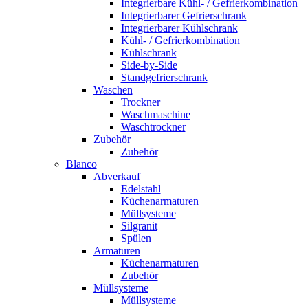
Integrierbare Kühl- / Gefrierkombination
Integrierbarer Gefrierschrank
Integrierbarer Kühlschrank
Kühl- / Gefrierkombination
Kühlschrank
Side-by-Side
Standgefrierschrank
Waschen
Trockner
Waschmaschine
Waschtrockner
Zubehör
Zubehör
Blanco
Abverkauf
Edelstahl
Küchenarmaturen
Müllsysteme
Silgranit
Spülen
Armaturen
Küchenarmaturen
Zubehör
Müllsysteme
Müllsysteme