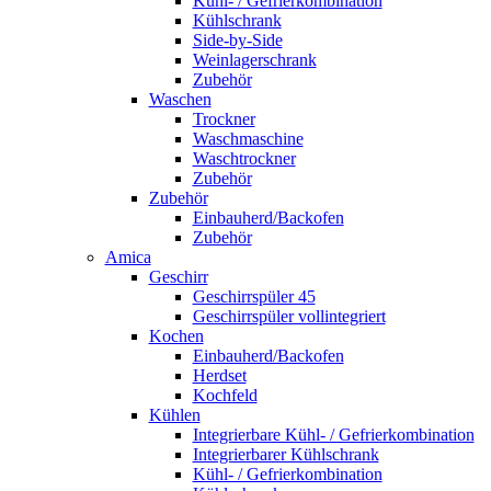
Kühl- / Gefrierkombination
Kühlschrank
Side-by-Side
Weinlagerschrank
Zubehör
Waschen
Trockner
Waschmaschine
Waschtrockner
Zubehör
Zubehör
Einbauherd/Backofen
Zubehör
Amica
Geschirr
Geschirrspüler 45
Geschirrspüler vollintegriert
Kochen
Einbauherd/Backofen
Herdset
Kochfeld
Kühlen
Integrierbare Kühl- / Gefrierkombination
Integrierbarer Kühlschrank
Kühl- / Gefrierkombination