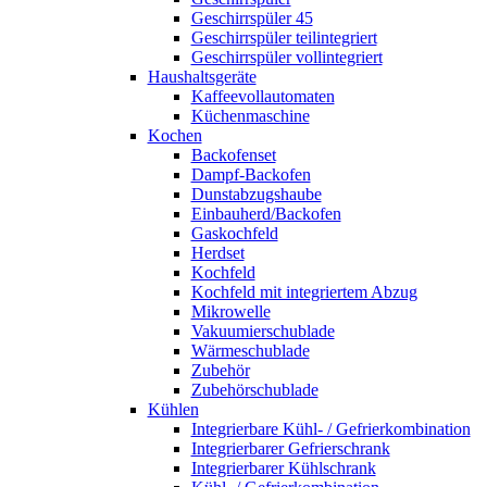
Geschirrspüler 45
Geschirrspüler teilintegriert
Geschirrspüler vollintegriert
Haushaltsgeräte
Kaffeevollautomaten
Küchenmaschine
Kochen
Backofenset
Dampf-Backofen
Dunstabzugshaube
Einbauherd/Backofen
Gaskochfeld
Herdset
Kochfeld
Kochfeld mit integriertem Abzug
Mikrowelle
Vakuumierschublade
Wärmeschublade
Zubehör
Zubehörschublade
Kühlen
Integrierbare Kühl- / Gefrierkombination
Integrierbarer Gefrierschrank
Integrierbarer Kühlschrank