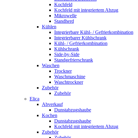
Kochfeld
Kochfeld mit integriertem Abzug
Mikrowelle
Standherd
Kühlen
Integrierbare Kühl- / Gefrierkombination
Integrierbarer Kühlschrank
Kühl- / Gefrierkombination
Kühlschrank
Side-by-Side
Standgefrierschrank
Waschen
Trockner
Waschmaschine
Waschtrockner
Zubehör
Zubehör
Elica
Abverkauf
Dunstabzugshaube
Kochen
Dunstabzugshaube
Kochfeld mit integriertem Abzug
Zubehör
Zubehör