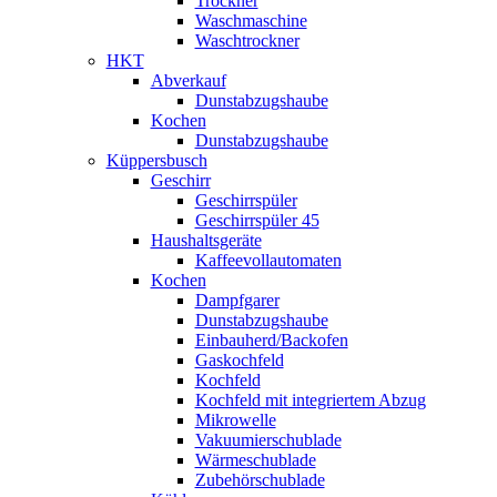
Trockner
Waschmaschine
Waschtrockner
HKT
Abverkauf
Dunstabzugshaube
Kochen
Dunstabzugshaube
Küppersbusch
Geschirr
Geschirrspüler
Geschirrspüler 45
Haushaltsgeräte
Kaffeevollautomaten
Kochen
Dampfgarer
Dunstabzugshaube
Einbauherd/Backofen
Gaskochfeld
Kochfeld
Kochfeld mit integriertem Abzug
Mikrowelle
Vakuumierschublade
Wärmeschublade
Zubehörschublade