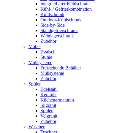
Integrierbarer Kühlschrank
Kühl- / Gefrierkombination
Kühlschrank
Outdoor-Kühlschrank
Side-by-Side
Standgefrierschrank
Weinlagerschrank
Zubehör
Möbel
Esstisch
Stühle
Müllsysteme
Freistehende Behälter
Müllsysteme
Zubehör
Spülen
Edelstahl
Keramik
Küchenarmaturen
Silgranit
Spülen
Velgranit
Zubehör
Waschen
Trockner