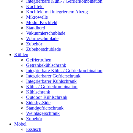
Integrierbare Kühl- / Gefrierkombination
Kochfeld
Kochfeld mit integriertem Abzug
Mikrowelle
Modul Kochfeld
Standherd
Vakuumierschublade
Wärmeschublade
Zubehör
Zubehörschublade
Kühlen
Gefriertruhen
Getränkekühlschrank
Integrierbare Kühl- / Gefrierkombination
Integrierbarer Gefrierschrank
Integrierbarer Kühlschrank
Kühl- / Gefrierkombination
Kühlschrank
Outdoor-Kühlschrank
Side-by-Side
Standgefrierschrank
Weinlagerschrank
Zubehör
Möbel
Esstisch