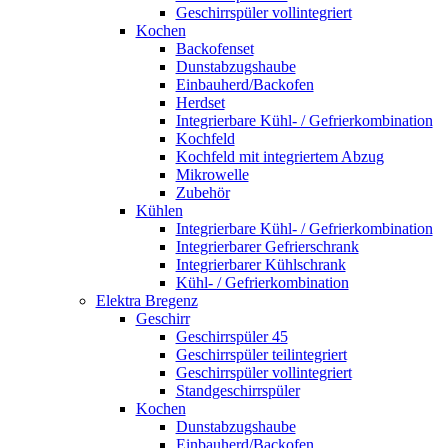
Geschirrspüler vollintegriert
Kochen
Backofenset
Dunstabzugshaube
Einbauherd/Backofen
Herdset
Integrierbare Kühl- / Gefrierkombination
Kochfeld
Kochfeld mit integriertem Abzug
Mikrowelle
Zubehör
Kühlen
Integrierbare Kühl- / Gefrierkombination
Integrierbarer Gefrierschrank
Integrierbarer Kühlschrank
Kühl- / Gefrierkombination
Elektra Bregenz
Geschirr
Geschirrspüler 45
Geschirrspüler teilintegriert
Geschirrspüler vollintegriert
Standgeschirrspüler
Kochen
Dunstabzugshaube
Einbauherd/Backofen