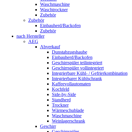
Waschmaschine
Waschtrockner
Zubehör
Zubehör
Einbauherd/Backofen
Zubehör
nach Hersteller
AEG
Abverkauf
Dunstabzugshaube
Einbauherd/Backofen
Geschirrspüler teilintegriert
Geschirrspüler vollintegriert
Integrierbare Kühl- / Gefrierkombination
Integrierbarer Kühlschrank
Kaffeevollautomaten
Kochfeld
Side-by-Side
Standherd
Trockner
Wärmeschublade
Waschmaschine
Weinlagerschrank
Geschirr
Geschirrspüler