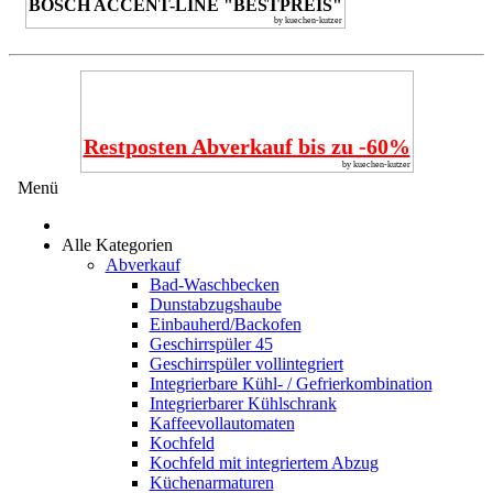
BOSCH ACCENT-LINE "BESTPREIS"
by kuechen-kutzer
Restposten Abverkauf bis zu -60%
by kuechen-kutzer
Menü
Alle Kategorien
Abverkauf
Bad-Waschbecken
Dunstabzugshaube
Einbauherd/Backofen
Geschirrspüler 45
Geschirrspüler vollintegriert
Integrierbare Kühl- / Gefrierkombination
Integrierbarer Kühlschrank
Kaffeevollautomaten
Kochfeld
Kochfeld mit integriertem Abzug
Küchenarmaturen