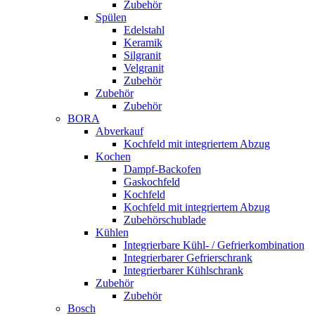
Zubehör
Spülen
Edelstahl
Keramik
Silgranit
Velgranit
Zubehör
Zubehör
Zubehör
BORA
Abverkauf
Kochfeld mit integriertem Abzug
Kochen
Dampf-Backofen
Gaskochfeld
Kochfeld
Kochfeld mit integriertem Abzug
Zubehörschublade
Kühlen
Integrierbare Kühl- / Gefrierkombination
Integrierbarer Gefrierschrank
Integrierbarer Kühlschrank
Zubehör
Zubehör
Bosch