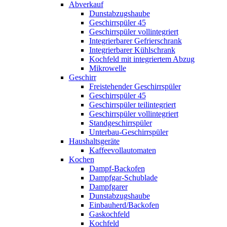
Abverkauf
Dunstabzugshaube
Geschirrspüler 45
Geschirrspüler vollintegriert
Integrierbarer Gefrierschrank
Integrierbarer Kühlschrank
Kochfeld mit integriertem Abzug
Mikrowelle
Geschirr
Freistehender Geschirrspüler
Geschirrspüler 45
Geschirrspüler teilintegriert
Geschirrspüler vollintegriert
Standgeschirrspüler
Unterbau-Geschirrspüler
Haushaltsgeräte
Kaffeevollautomaten
Kochen
Dampf-Backofen
Dampfgar-Schublade
Dampfgarer
Dunstabzugshaube
Einbauherd/Backofen
Gaskochfeld
Kochfeld