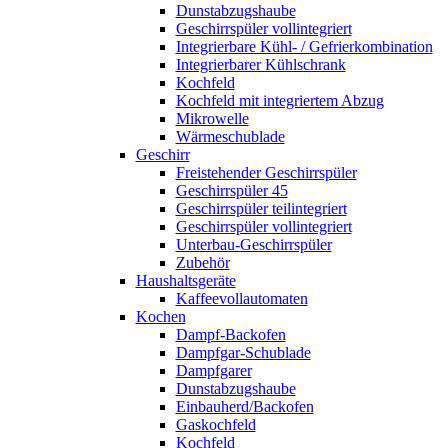
Dunstabzugshaube
Geschirrspüler vollintegriert
Integrierbare Kühl- / Gefrierkombination
Integrierbarer Kühlschrank
Kochfeld
Kochfeld mit integriertem Abzug
Mikrowelle
Wärmeschublade
Geschirr
Freistehender Geschirrspüler
Geschirrspüler 45
Geschirrspüler teilintegriert
Geschirrspüler vollintegriert
Unterbau-Geschirrspüler
Zubehör
Haushaltsgeräte
Kaffeevollautomaten
Kochen
Dampf-Backofen
Dampfgar-Schublade
Dampfgarer
Dunstabzugshaube
Einbauherd/Backofen
Gaskochfeld
Kochfeld