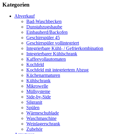
Kategorien
Abverkauf
Bad-Waschbecken
Dunstabzugshaube
Einbauherd/Backofen
Geschirrspüler 45
Geschirrspüler vollintegriert
Integrierbare Kühl- / Gefrierkombination
Integrierbarer Kühlschrank
Kaffeevollautomaten
Kochfeld
Kochfeld mit integriertem Abzug
Küchenarmaturen
Kühlschrank
Mikrowelle
Müllsysteme
Side-by-Side
Silgranit
Spülen
Wärmeschublade
Waschmaschine
Weinlagerschrank
Zubehör