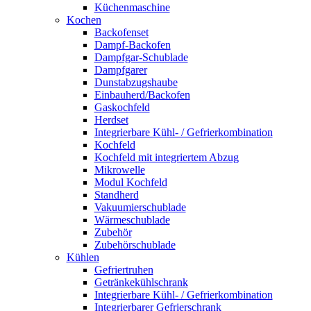
Küchenmaschine
Kochen
Backofenset
Dampf-Backofen
Dampfgar-Schublade
Dampfgarer
Dunstabzugshaube
Einbauherd/Backofen
Gaskochfeld
Herdset
Integrierbare Kühl- / Gefrierkombination
Kochfeld
Kochfeld mit integriertem Abzug
Mikrowelle
Modul Kochfeld
Standherd
Vakuumierschublade
Wärmeschublade
Zubehör
Zubehörschublade
Kühlen
Gefriertruhen
Getränkekühlschrank
Integrierbare Kühl- / Gefrierkombination
Integrierbarer Gefrierschrank