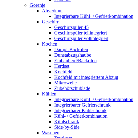
Gorenje
Abverkauf
Integrierbare Kühl- / Gefrierkombination
Geschirr
Geschirrspüler 45
Geschirrspüler teilintegriert
Geschirrspüler vollintegriert
Kochen
Dampf-Backofen
Dunstabzugshaube
Einbauherd/Backofen
Herdset
Kochfeld
Kochfeld mit integriertem Abzug
Mikrowelle
Zubehörschublade
Kühlen
Integrierbare Kühl- / Gefrierkombination
Integrierbarer Gefrierschrank
Integrierbarer Kühlschrank
Kühl- / Gefrierkombination
Kühlschrank
Side-by-Side
Waschen