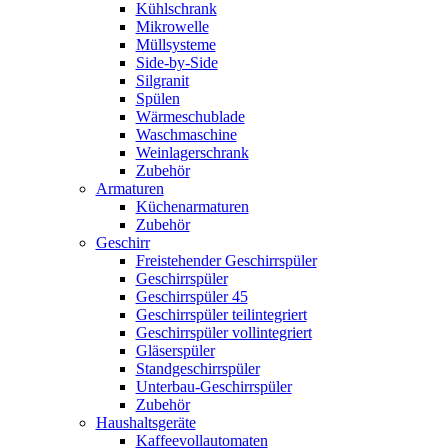
Kühlschrank
Mikrowelle
Müllsysteme
Side-by-Side
Silgranit
Spülen
Wärmeschublade
Waschmaschine
Weinlagerschrank
Zubehör
Armaturen
Küchenarmaturen
Zubehör
Geschirr
Freistehender Geschirrspüler
Geschirrspüler
Geschirrspüler 45
Geschirrspüler teilintegriert
Geschirrspüler vollintegriert
Gläserspüler
Standgeschirrspüler
Unterbau-Geschirrspüler
Zubehör
Haushaltsgeräte
Kaffeevollautomaten