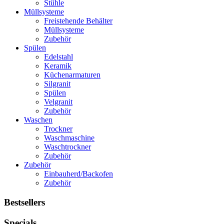
Stühle
Müllsysteme
Freistehende Behälter
Müllsysteme
Zubehör
Spülen
Edelstahl
Keramik
Küchenarmaturen
Silgranit
Spülen
Velgranit
Zubehör
Waschen
Trockner
Waschmaschine
Waschtrockner
Zubehör
Zubehör
Einbauherd/Backofen
Zubehör
Bestsellers
Specials