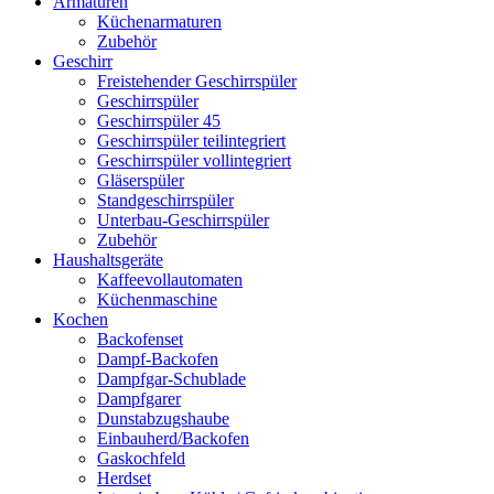
Armaturen
Küchenarmaturen
Zubehör
Geschirr
Freistehender Geschirrspüler
Geschirrspüler
Geschirrspüler 45
Geschirrspüler teilintegriert
Geschirrspüler vollintegriert
Gläserspüler
Standgeschirrspüler
Unterbau-Geschirrspüler
Zubehör
Haushaltsgeräte
Kaffeevollautomaten
Küchenmaschine
Kochen
Backofenset
Dampf-Backofen
Dampfgar-Schublade
Dampfgarer
Dunstabzugshaube
Einbauherd/Backofen
Gaskochfeld
Herdset