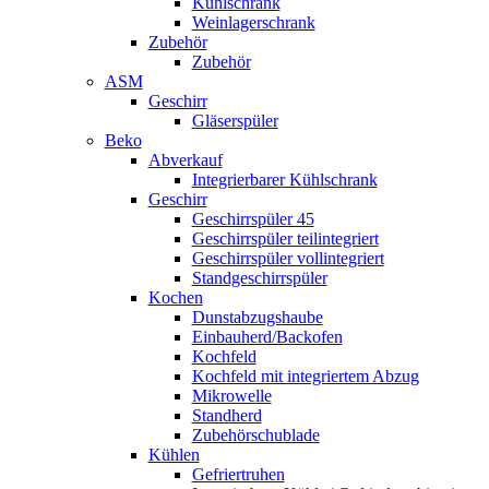
Kühlschrank
Weinlagerschrank
Zubehör
Zubehör
ASM
Geschirr
Gläserspüler
Beko
Abverkauf
Integrierbarer Kühlschrank
Geschirr
Geschirrspüler 45
Geschirrspüler teilintegriert
Geschirrspüler vollintegriert
Standgeschirrspüler
Kochen
Dunstabzugshaube
Einbauherd/Backofen
Kochfeld
Kochfeld mit integriertem Abzug
Mikrowelle
Standherd
Zubehörschublade
Kühlen
Gefriertruhen