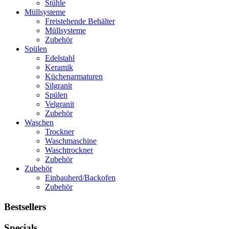
Stühle
Müllsysteme
Freistehende Behälter
Müllsysteme
Zubehör
Spülen
Edelstahl
Keramik
Küchenarmaturen
Silgranit
Spülen
Velgranit
Zubehör
Waschen
Trockner
Waschmaschine
Waschtrockner
Zubehör
Zubehör
Einbauherd/Backofen
Zubehör
Bestsellers
Specials