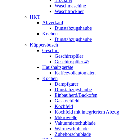
Trockner
Waschmaschine
Waschtrockner
HKT
Abverkauf
Dunstabzugshaube
Kochen
Dunstabzugshaube
Küppersbusch
Geschirr
Geschirrspüler
Geschirrspüler 45
Haushaltsgeräte
Kaffeevollautomaten
Kochen
Dampfgarer
Dunstabzugshaube
Einbauherd/Backofen
Gaskochfeld
Kochfeld
Kochfeld mit integriertem Abzug
Mikrowelle
Vakuumierschublade
Wärmeschublade
Zubehörschublade