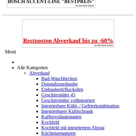
BOSCH ACCENT-LINE "BESTPREIS"
by kuechen-kutzer
Restposten Abverkauf bis zu -60%
by kuechen-kutzer
Menü
Alle Kategorien
Abverkauf
Bad-Waschbecken
Dunstabzugshaube
Einbauherd/Backofen
Geschirrspüler 45
Geschirrspüler vollintegriert
Integrierbare Kühl- / Gefrierkombination
Integrierbarer Kühlschrank
Kaffeevollautomaten
Kochfeld
Kochfeld mit integriertem Abzug
Küchenarmaturen