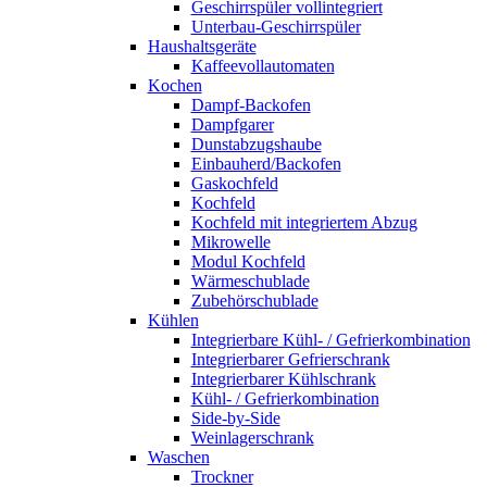
Geschirrspüler vollintegriert
Unterbau-Geschirrspüler
Haushaltsgeräte
Kaffeevollautomaten
Kochen
Dampf-Backofen
Dampfgarer
Dunstabzugshaube
Einbauherd/Backofen
Gaskochfeld
Kochfeld
Kochfeld mit integriertem Abzug
Mikrowelle
Modul Kochfeld
Wärmeschublade
Zubehörschublade
Kühlen
Integrierbare Kühl- / Gefrierkombination
Integrierbarer Gefrierschrank
Integrierbarer Kühlschrank
Kühl- / Gefrierkombination
Side-by-Side
Weinlagerschrank
Waschen
Trockner