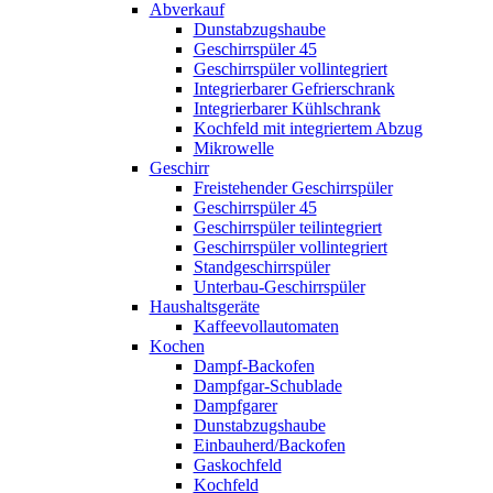
Abverkauf
Dunstabzugshaube
Geschirrspüler 45
Geschirrspüler vollintegriert
Integrierbarer Gefrierschrank
Integrierbarer Kühlschrank
Kochfeld mit integriertem Abzug
Mikrowelle
Geschirr
Freistehender Geschirrspüler
Geschirrspüler 45
Geschirrspüler teilintegriert
Geschirrspüler vollintegriert
Standgeschirrspüler
Unterbau-Geschirrspüler
Haushaltsgeräte
Kaffeevollautomaten
Kochen
Dampf-Backofen
Dampfgar-Schublade
Dampfgarer
Dunstabzugshaube
Einbauherd/Backofen
Gaskochfeld
Kochfeld