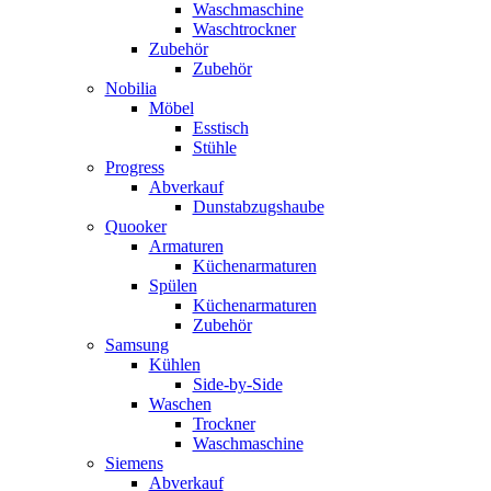
Waschmaschine
Waschtrockner
Zubehör
Zubehör
Nobilia
Möbel
Esstisch
Stühle
Progress
Abverkauf
Dunstabzugshaube
Quooker
Armaturen
Küchenarmaturen
Spülen
Küchenarmaturen
Zubehör
Samsung
Kühlen
Side-by-Side
Waschen
Trockner
Waschmaschine
Siemens
Abverkauf