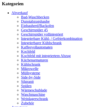
Kategorien
Abverkauf
Bad-Waschbecken
Dunstabzugshaube
Einbauherd/Backofen
Geschirrspüler 45
Geschirrspüler vollintegriert
Integrierbare Kühl- / Gefrierkombination
Integrierbarer Kühlschrank
Kaffeevollautomaten
Kochfeld
Kochfeld mit integriertem Abzug
Küchenarmaturen
Kühlschrank
Mikrowelle
Müllsysteme
Side-by-Side
Silgranit
Spülen
Wärmeschublade
Waschmaschine
Weinlagerschrank
Zubehör