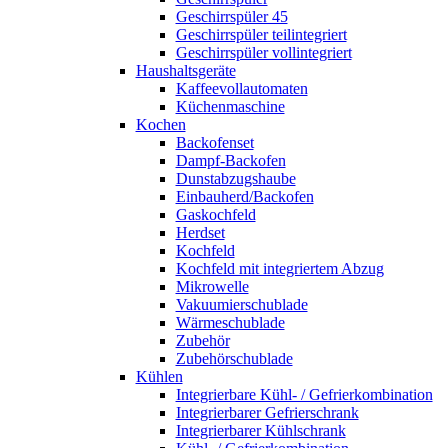
Geschirrspüler 45
Geschirrspüler teilintegriert
Geschirrspüler vollintegriert
Haushaltsgeräte
Kaffeevollautomaten
Küchenmaschine
Kochen
Backofenset
Dampf-Backofen
Dunstabzugshaube
Einbauherd/Backofen
Gaskochfeld
Herdset
Kochfeld
Kochfeld mit integriertem Abzug
Mikrowelle
Vakuumierschublade
Wärmeschublade
Zubehör
Zubehörschublade
Kühlen
Integrierbare Kühl- / Gefrierkombination
Integrierbarer Gefrierschrank
Integrierbarer Kühlschrank