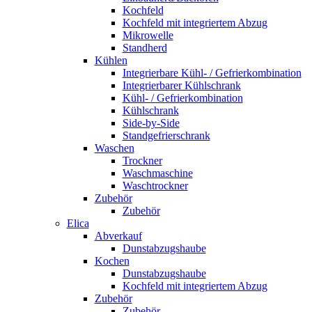
Kochfeld
Kochfeld mit integriertem Abzug
Mikrowelle
Standherd
Kühlen
Integrierbare Kühl- / Gefrierkombination
Integrierbarer Kühlschrank
Kühl- / Gefrierkombination
Kühlschrank
Side-by-Side
Standgefrierschrank
Waschen
Trockner
Waschmaschine
Waschtrockner
Zubehör
Zubehör
Elica
Abverkauf
Dunstabzugshaube
Kochen
Dunstabzugshaube
Kochfeld mit integriertem Abzug
Zubehör
Zubehör