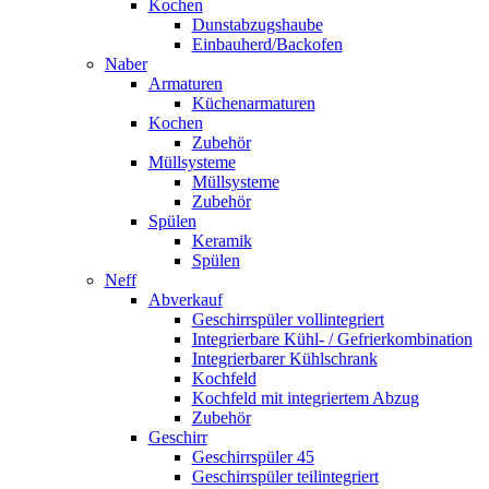
Kochen
Dunstabzugshaube
Einbauherd/Backofen
Naber
Armaturen
Küchenarmaturen
Kochen
Zubehör
Müllsysteme
Müllsysteme
Zubehör
Spülen
Keramik
Spülen
Neff
Abverkauf
Geschirrspüler vollintegriert
Integrierbare Kühl- / Gefrierkombination
Integrierbarer Kühlschrank
Kochfeld
Kochfeld mit integriertem Abzug
Zubehör
Geschirr
Geschirrspüler 45
Geschirrspüler teilintegriert