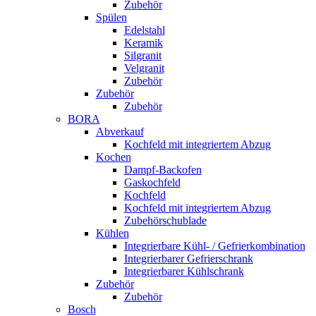
Zubehör
Spülen
Edelstahl
Keramik
Silgranit
Velgranit
Zubehör
Zubehör
Zubehör
BORA
Abverkauf
Kochfeld mit integriertem Abzug
Kochen
Dampf-Backofen
Gaskochfeld
Kochfeld
Kochfeld mit integriertem Abzug
Zubehörschublade
Kühlen
Integrierbare Kühl- / Gefrierkombination
Integrierbarer Gefrierschrank
Integrierbarer Kühlschrank
Zubehör
Zubehör
Bosch