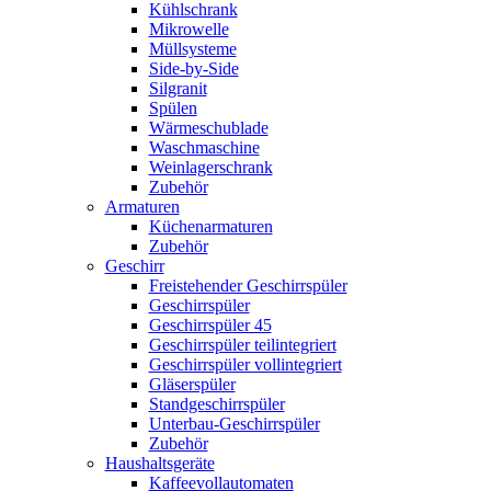
Kühlschrank
Mikrowelle
Müllsysteme
Side-by-Side
Silgranit
Spülen
Wärmeschublade
Waschmaschine
Weinlagerschrank
Zubehör
Armaturen
Küchenarmaturen
Zubehör
Geschirr
Freistehender Geschirrspüler
Geschirrspüler
Geschirrspüler 45
Geschirrspüler teilintegriert
Geschirrspüler vollintegriert
Gläserspüler
Standgeschirrspüler
Unterbau-Geschirrspüler
Zubehör
Haushaltsgeräte
Kaffeevollautomaten