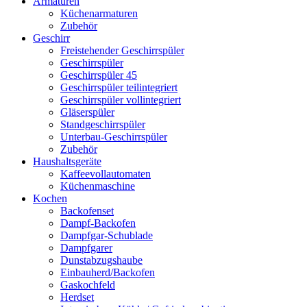
Armaturen
Küchenarmaturen
Zubehör
Geschirr
Freistehender Geschirrspüler
Geschirrspüler
Geschirrspüler 45
Geschirrspüler teilintegriert
Geschirrspüler vollintegriert
Gläserspüler
Standgeschirrspüler
Unterbau-Geschirrspüler
Zubehör
Haushaltsgeräte
Kaffeevollautomaten
Küchenmaschine
Kochen
Backofenset
Dampf-Backofen
Dampfgar-Schublade
Dampfgarer
Dunstabzugshaube
Einbauherd/Backofen
Gaskochfeld
Herdset