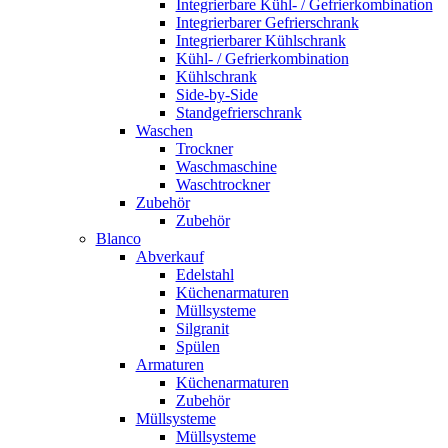
Integrierbare Kühl- / Gefrierkombination
Integrierbarer Gefrierschrank
Integrierbarer Kühlschrank
Kühl- / Gefrierkombination
Kühlschrank
Side-by-Side
Standgefrierschrank
Waschen
Trockner
Waschmaschine
Waschtrockner
Zubehör
Zubehör
Blanco
Abverkauf
Edelstahl
Küchenarmaturen
Müllsysteme
Silgranit
Spülen
Armaturen
Küchenarmaturen
Zubehör
Müllsysteme
Müllsysteme