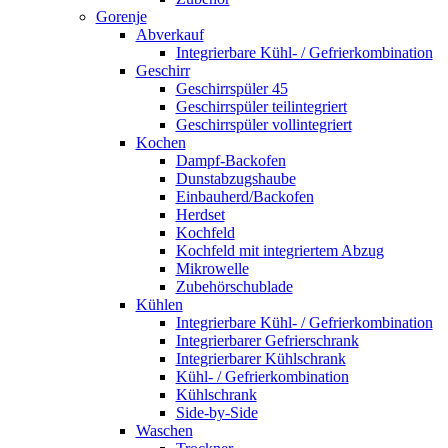
Gorenje
Abverkauf
Integrierbare Kühl- / Gefrierkombination
Geschirr
Geschirrspüler 45
Geschirrspüler teilintegriert
Geschirrspüler vollintegriert
Kochen
Dampf-Backofen
Dunstabzugshaube
Einbauherd/Backofen
Herdset
Kochfeld
Kochfeld mit integriertem Abzug
Mikrowelle
Zubehörschublade
Kühlen
Integrierbare Kühl- / Gefrierkombination
Integrierbarer Gefrierschrank
Integrierbarer Kühlschrank
Kühl- / Gefrierkombination
Kühlschrank
Side-by-Side
Waschen