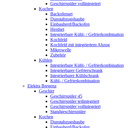
Geschirrspüler vollintegriert
Kochen
Backofenset
Dunstabzugshaube
Einbauherd/Backofen
Herdset
Integrierbare Kühl- / Gefrierkombination
Kochfeld
Kochfeld mit integriertem Abzug
Mikrowelle
Zubehör
Kühlen
Integrierbare Kühl- / Gefrierkombination
Integrierbarer Gefrierschrank
Integrierbarer Kühlschrank
Kühl- / Gefrierkombination
Elektra Bregenz
Geschirr
Geschirrspüler 45
Geschirrspüler teilintegriert
Geschirrspüler vollintegriert
Standgeschirrspüler
Kochen
Dunstabzugshaube
Einbauherd/Backofen