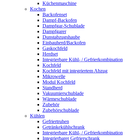
Küchenmaschine
Kochen
Backofenset
Dampf-Backofen
Dampfgar-Schublade
Dampfgarer
Dunstabzugshaube
Einbauherd/Backofen
Gaskochfeld
Herdset
Integrierbare Kühl- / Gefrierkombination
Kochfeld
Kochfeld mit integriertem Abzug
Mikrowelle
Modul Kochfeld
Standherd
Vakuumierschublade
Wärmeschublade
Zubehör
Zubehörschublade
Kühlen
Gefriertruhen
Getränkekühlschrank
Integrierbare Kühl- / Gefrierkombination
Integrierbarer Gefrierschrank