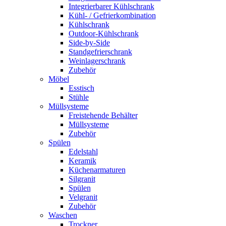
Integrierbarer Kühlschrank
Kühl- / Gefrierkombination
Kühlschrank
Outdoor-Kühlschrank
Side-by-Side
Standgefrierschrank
Weinlagerschrank
Zubehör
Möbel
Esstisch
Stühle
Müllsysteme
Freistehende Behälter
Müllsysteme
Zubehör
Spülen
Edelstahl
Keramik
Küchenarmaturen
Silgranit
Spülen
Velgranit
Zubehör
Waschen
Trockner