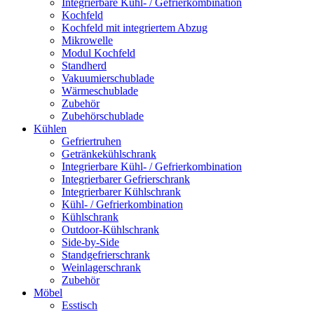
Integrierbare Kühl- / Gefrierkombination
Kochfeld
Kochfeld mit integriertem Abzug
Mikrowelle
Modul Kochfeld
Standherd
Vakuumierschublade
Wärmeschublade
Zubehör
Zubehörschublade
Kühlen
Gefriertruhen
Getränkekühlschrank
Integrierbare Kühl- / Gefrierkombination
Integrierbarer Gefrierschrank
Integrierbarer Kühlschrank
Kühl- / Gefrierkombination
Kühlschrank
Outdoor-Kühlschrank
Side-by-Side
Standgefrierschrank
Weinlagerschrank
Zubehör
Möbel
Esstisch