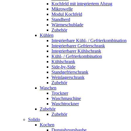
Kochfeld mit integriertem Abzug
Mikrowelle
Modul Kochfeld
Standherd
Wärmeschublade
Zubehör
Kühlen
Integrierbare Kühl- / Gefrierkombination
Integrierbarer Gefrierschrank
Integrierbarer Kühlschrank
Kühl- / Gefrierkombination
Kühlschrank
Side-by-Side
Standgefrierschrank
Weinlagerschrank
Zubehör
Waschen
Trockner
Waschmaschine
Waschtrockner
Zubehör
Zubehör
Solido
Kochen
Dunstabzugshaube