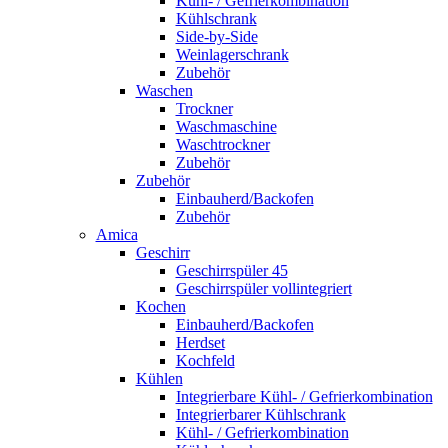
Kühl- / Gefrierkombination
Kühlschrank
Side-by-Side
Weinlagerschrank
Zubehör
Waschen
Trockner
Waschmaschine
Waschtrockner
Zubehör
Zubehör
Einbauherd/Backofen
Zubehör
Amica
Geschirr
Geschirrspüler 45
Geschirrspüler vollintegriert
Kochen
Einbauherd/Backofen
Herdset
Kochfeld
Kühlen
Integrierbare Kühl- / Gefrierkombination
Integrierbarer Kühlschrank
Kühl- / Gefrierkombination