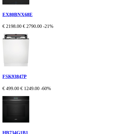
EX80BNX68E
€ 2198.00
€ 2790.00
-21%
FSK93847P
€ 499.00
€ 1249.00
-60%
HB734G1B1