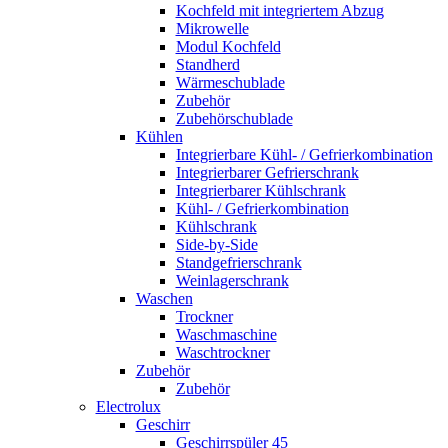
Kochfeld mit integriertem Abzug
Mikrowelle
Modul Kochfeld
Standherd
Wärmeschublade
Zubehör
Zubehörschublade
Kühlen
Integrierbare Kühl- / Gefrierkombination
Integrierbarer Gefrierschrank
Integrierbarer Kühlschrank
Kühl- / Gefrierkombination
Kühlschrank
Side-by-Side
Standgefrierschrank
Weinlagerschrank
Waschen
Trockner
Waschmaschine
Waschtrockner
Zubehör
Zubehör
Electrolux
Geschirr
Geschirrspüler 45