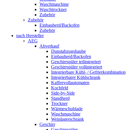
Waschmaschine
Waschtrockner
Zubehör
Zubehör
Einbauherd/Backofen
Zubehör
nach Hersteller
AEG
Abverkauf
Dunstabzugshaube
Einbauherd/Backofen
Geschirrspüler teilintegriert
Geschirrspüler vollintegriert
Integrierbare Kühl- / Gefrierkombination
Integrierbarer Kühlschrank
Kaffeevollautomaten
Kochfeld
Side-by-Side
Standherd
Trockner
Wärmeschublade
Waschmaschine
Weinlagerschrank
Geschirr
Geschirrspüler