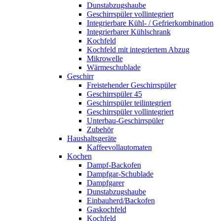
Dunstabzugshaube
Geschirrspüler vollintegriert
Integrierbare Kühl- / Gefrierkombination
Integrierbarer Kühlschrank
Kochfeld
Kochfeld mit integriertem Abzug
Mikrowelle
Wärmeschublade
Geschirr
Freistehender Geschirrspüler
Geschirrspüler 45
Geschirrspüler teilintegriert
Geschirrspüler vollintegriert
Unterbau-Geschirrspüler
Zubehör
Haushaltsgeräte
Kaffeevollautomaten
Kochen
Dampf-Backofen
Dampfgar-Schublade
Dampfgarer
Dunstabzugshaube
Einbauherd/Backofen
Gaskochfeld
Kochfeld