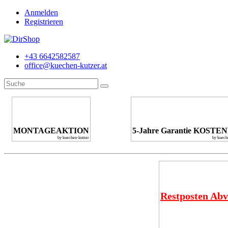
Anmelden
Registrieren
+43 6642582587
office@kuechen-kutzer.at
MONTAGEAKTION
5-Jahre Garantie KOSTE
by kuechen-kutzer
by kuech
Restposten Abv