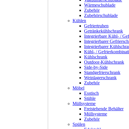
Wärmeschublade
Zubehör
Zubehörschublade
Kühlen
Gefriertruhen
Getränkekühlschrank
Integrierbare Kühl- / Ge
Integrierbarer Gefriersc
Integrierbarer Kühlschr
Kühl- / Gefrierkombinat
Kühlschrank
Outdoor-Kühlschrank
Side-by-Side
Standgefrierschrank
Weinlagerschrank
Zubehör
Möbel
Esstisch
Stühle
Müllsysteme
Freistehende Behälter
Müllsysteme
Zubehör
Spülen