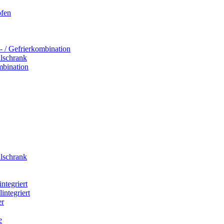
ofen
- / Gefrierkombination
hlschrank
mbination
hlschrank
integriert
integriert
er
e