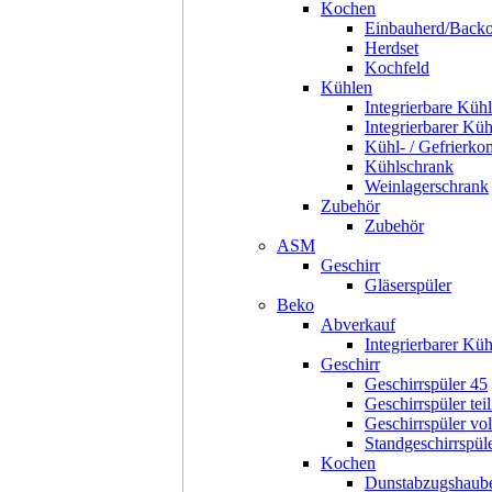
Kochen
Einbauherd/Back
Herdset
Kochfeld
Kühlen
Integrierbare Kühl
Integrierbarer Kü
Kühl- / Gefrierko
Kühlschrank
Weinlagerschrank
Zubehör
Zubehör
ASM
Geschirr
Gläserspüler
Beko
Abverkauf
Integrierbarer Kü
Geschirr
Geschirrspüler 45
Geschirrspüler teil
Geschirrspüler voll
Standgeschirrspül
Kochen
Dunstabzugshaub