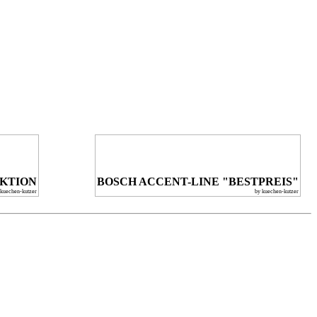
KTION
BOSCH ACCENT-LINE "BESTPREIS"
 kuechen-kutzer
by kuechen-kutzer