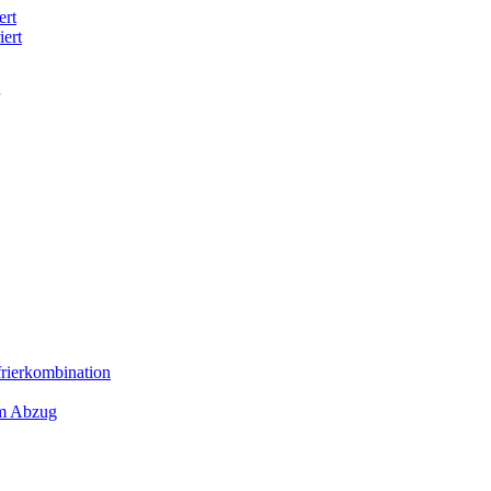
ert
iert
frierkombination
em Abzug