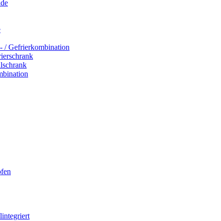
ade
e
- / Gefrierkombination
rierschrank
hlschrank
mbination
ofen
integriert