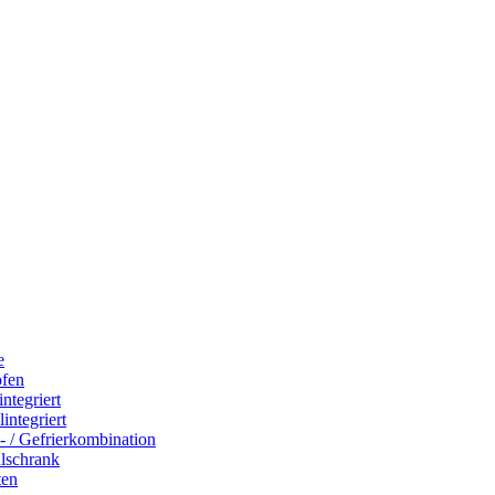
e
ofen
integriert
integriert
- / Gefrierkombination
hlschrank
ten