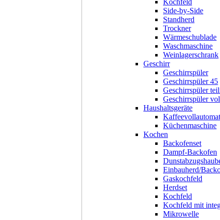
Kochfeld
Side-by-Side
Standherd
Trockner
Wärmeschublade
Waschmaschine
Weinlagerschrank
Geschirr
Geschirrspüler
Geschirrspüler 45
Geschirrspüler teil
Geschirrspüler voll
Haushaltsgeräte
Kaffeevollautoma
Küchenmaschine
Kochen
Backofenset
Dampf-Backofen
Dunstabzugshaub
Einbauherd/Back
Gaskochfeld
Herdset
Kochfeld
Kochfeld mit inte
Mikrowelle