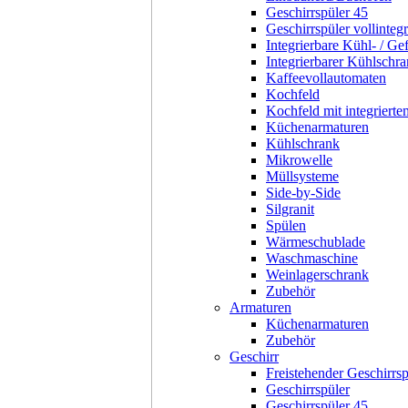
Geschirrspüler 45
Geschirrspüler vollintegr
Integrierbare Kühl- / Ge
Integrierbarer Kühlschr
Kaffeevollautomaten
Kochfeld
Kochfeld mit integriert
Küchenarmaturen
Kühlschrank
Mikrowelle
Müllsysteme
Side-by-Side
Silgranit
Spülen
Wärmeschublade
Waschmaschine
Weinlagerschrank
Zubehör
Armaturen
Küchenarmaturen
Zubehör
Geschirr
Freistehender Geschirrsp
Geschirrspüler
Geschirrspüler 45