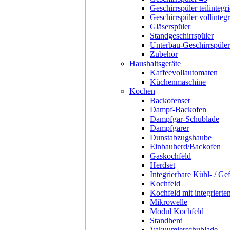
Geschirrspüler teilintegri
Geschirrspüler vollintegr
Gläserspüler
Standgeschirrspüler
Unterbau-Geschirrspüler
Zubehör
Haushaltsgeräte
Kaffeevollautomaten
Küchenmaschine
Kochen
Backofenset
Dampf-Backofen
Dampfgar-Schublade
Dampfgarer
Dunstabzugshaube
Einbauherd/Backofen
Gaskochfeld
Herdset
Integrierbare Kühl- / Ge
Kochfeld
Kochfeld mit integriert
Mikrowelle
Modul Kochfeld
Standherd
Vakuumierschublade