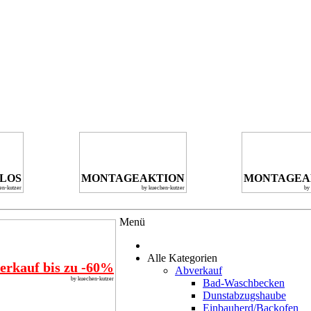
NLOS
MONTAGEAKTION
MONTAGEA
en-kutzer
by kuechen-kutzer
by
Menü
Alle Kategorien
erkauf bis zu -60%
Abverkauf
by kuechen-kutzer
Bad-Waschbecken
Dunstabzugshaube
Einbauherd/Backofen