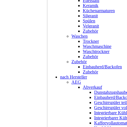
Edelstahl
Keramik
Küchenarmaturen
Silgranit
Spülen
Velgranit
Zubehör
Waschen
Trockner
Waschmaschine
Waschtrockner
Zubehör
Zubehör
Einbauherd/Backofen
Zubehör
nach Hersteller
AEG
Abverkauf
Dunstabzugshaub
Einbauherd/Back
Geschirrspüler teil
Geschirrspüler voll
Integrierbare Kühl
Integrierbarer Kü
Kaffeevollautoma