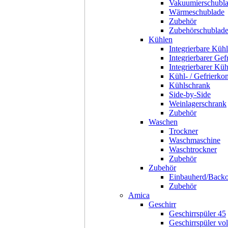
Vakuumierschubl
Wärmeschublade
Zubehör
Zubehörschublad
Kühlen
Integrierbare Kühl
Integrierbarer Gef
Integrierbarer Kü
Kühl- / Gefrierko
Kühlschrank
Side-by-Side
Weinlagerschrank
Zubehör
Waschen
Trockner
Waschmaschine
Waschtrockner
Zubehör
Zubehör
Einbauherd/Back
Zubehör
Amica
Geschirr
Geschirrspüler 45
Geschirrspüler voll