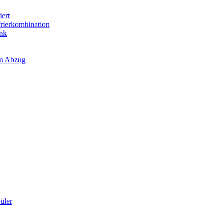
iert
frierkombination
ank
em Abzug
üler