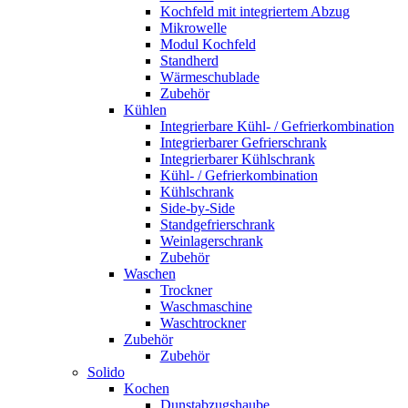
Kochfeld mit integriertem Abzug
Mikrowelle
Modul Kochfeld
Standherd
Wärmeschublade
Zubehör
Kühlen
Integrierbare Kühl- / Gefrierkombination
Integrierbarer Gefrierschrank
Integrierbarer Kühlschrank
Kühl- / Gefrierkombination
Kühlschrank
Side-by-Side
Standgefrierschrank
Weinlagerschrank
Zubehör
Waschen
Trockner
Waschmaschine
Waschtrockner
Zubehör
Zubehör
Solido
Kochen
Dunstabzugshaube