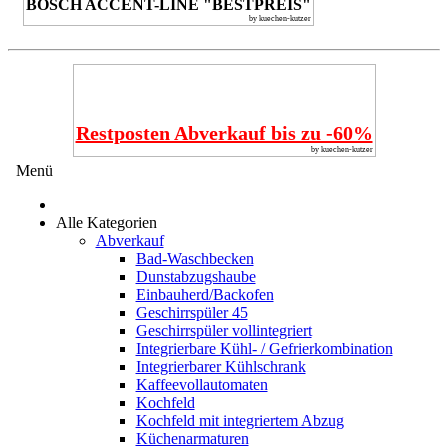
BOSCH ACCENT-LINE "BESTPREIS"
by kuechen-kutzer
Restposten Abverkauf bis zu -60%
by kuechen-kutzer
Menü
Alle Kategorien
Abverkauf
Bad-Waschbecken
Dunstabzugshaube
Einbauherd/Backofen
Geschirrspüler 45
Geschirrspüler vollintegriert
Integrierbare Kühl- / Gefrierkombination
Integrierbarer Kühlschrank
Kaffeevollautomaten
Kochfeld
Kochfeld mit integriertem Abzug
Küchenarmaturen