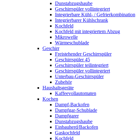
Dunstabzugshaube
Geschirrspüler vollintegriert
Integrierbare Kühl- / Gefrierkombination
Integrierbarer Kühlschrank
Kochfeld
Kochfeld mit integriertem Abzug
Mikrowelle
Wärmeschublade
Geschirr
Freistehender Geschirrspüler
Geschirrspüler 45
Geschirrspüler teilintegriert
Geschirrspüler vollintegriert
Unterbau-Geschirrspüler
Zubehör
Haushaltsgeräte
Kaffeevollautomaten
Kochen
Dampf-Backofen
Dampfgar-Schublade
Dampfgarer
Dunstabzugshaube
Einbauherd/Backofen
Gaskochfeld
Kochfeld