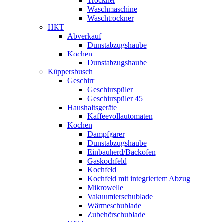
Trockner
Waschmaschine
Waschtrockner
HKT
Abverkauf
Dunstabzugshaube
Kochen
Dunstabzugshaube
Küppersbusch
Geschirr
Geschirrspüler
Geschirrspüler 45
Haushaltsgeräte
Kaffeevollautomaten
Kochen
Dampfgarer
Dunstabzugshaube
Einbauherd/Backofen
Gaskochfeld
Kochfeld
Kochfeld mit integriertem Abzug
Mikrowelle
Vakuumierschublade
Wärmeschublade
Zubehörschublade