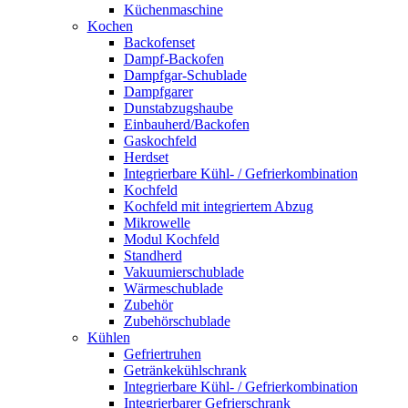
Küchenmaschine
Kochen
Backofenset
Dampf-Backofen
Dampfgar-Schublade
Dampfgarer
Dunstabzugshaube
Einbauherd/Backofen
Gaskochfeld
Herdset
Integrierbare Kühl- / Gefrierkombination
Kochfeld
Kochfeld mit integriertem Abzug
Mikrowelle
Modul Kochfeld
Standherd
Vakuumierschublade
Wärmeschublade
Zubehör
Zubehörschublade
Kühlen
Gefriertruhen
Getränkekühlschrank
Integrierbare Kühl- / Gefrierkombination
Integrierbarer Gefrierschrank