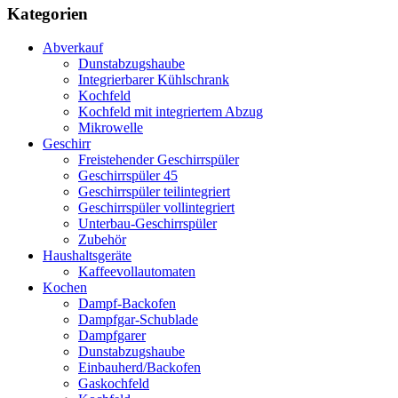
Kategorien
Abverkauf
Dunstabzugshaube
Integrierbarer Kühlschrank
Kochfeld
Kochfeld mit integriertem Abzug
Mikrowelle
Geschirr
Freistehender Geschirrspüler
Geschirrspüler 45
Geschirrspüler teilintegriert
Geschirrspüler vollintegriert
Unterbau-Geschirrspüler
Zubehör
Haushaltsgeräte
Kaffeevollautomaten
Kochen
Dampf-Backofen
Dampfgar-Schublade
Dampfgarer
Dunstabzugshaube
Einbauherd/Backofen
Gaskochfeld