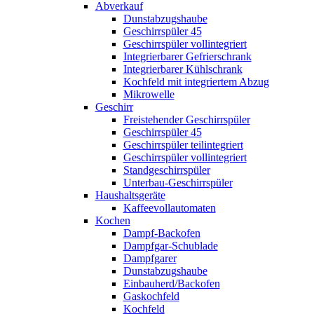
Abverkauf
Dunstabzugshaube
Geschirrspüler 45
Geschirrspüler vollintegriert
Integrierbarer Gefrierschrank
Integrierbarer Kühlschrank
Kochfeld mit integriertem Abzug
Mikrowelle
Geschirr
Freistehender Geschirrspüler
Geschirrspüler 45
Geschirrspüler teilintegriert
Geschirrspüler vollintegriert
Standgeschirrspüler
Unterbau-Geschirrspüler
Haushaltsgeräte
Kaffeevollautomaten
Kochen
Dampf-Backofen
Dampfgar-Schublade
Dampfgarer
Dunstabzugshaube
Einbauherd/Backofen
Gaskochfeld
Kochfeld