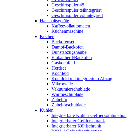
Geschirrspüler 45
Geschirrspüler teilintegriert
Geschirrspüler vollintegriert
Haushaltsgeräte
Kaffeevollautomaten
Küchenmaschine
Kochen
Backofenset
Dampf-Backofen
Dunstabzugshaube
Einbauherd/Backofen
Gaskochfeld
Herdset
Kochfeld
Kochfeld mit integriertem Abzug
Mikrowelle
Vakuumierschublade
Wärmeschublade
Zubehör
Zubehörschublade
Kühlen
Integrierbare Kühl- / Gefrierkombination
Integrierbarer Gefrierschrank
Integrierbarer Kühlschrank