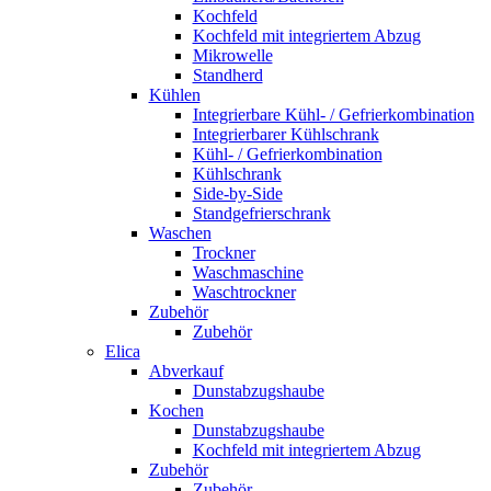
Kochfeld
Kochfeld mit integriertem Abzug
Mikrowelle
Standherd
Kühlen
Integrierbare Kühl- / Gefrierkombination
Integrierbarer Kühlschrank
Kühl- / Gefrierkombination
Kühlschrank
Side-by-Side
Standgefrierschrank
Waschen
Trockner
Waschmaschine
Waschtrockner
Zubehör
Zubehör
Elica
Abverkauf
Dunstabzugshaube
Kochen
Dunstabzugshaube
Kochfeld mit integriertem Abzug
Zubehör
Zubehör