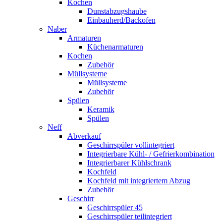
Kochen
Dunstabzugshaube
Einbauherd/Backofen
Naber
Armaturen
Küchenarmaturen
Kochen
Zubehör
Müllsysteme
Müllsysteme
Zubehör
Spülen
Keramik
Spülen
Neff
Abverkauf
Geschirrspüler vollintegriert
Integrierbare Kühl- / Gefrierkombination
Integrierbarer Kühlschrank
Kochfeld
Kochfeld mit integriertem Abzug
Zubehör
Geschirr
Geschirrspüler 45
Geschirrspüler teilintegriert