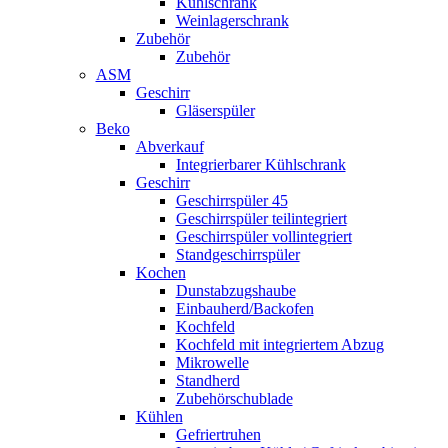
Kühlschrank
Weinlagerschrank
Zubehör
Zubehör
ASM
Geschirr
Gläserspüler
Beko
Abverkauf
Integrierbarer Kühlschrank
Geschirr
Geschirrspüler 45
Geschirrspüler teilintegriert
Geschirrspüler vollintegriert
Standgeschirrspüler
Kochen
Dunstabzugshaube
Einbauherd/Backofen
Kochfeld
Kochfeld mit integriertem Abzug
Mikrowelle
Standherd
Zubehörschublade
Kühlen
Gefriertruhen