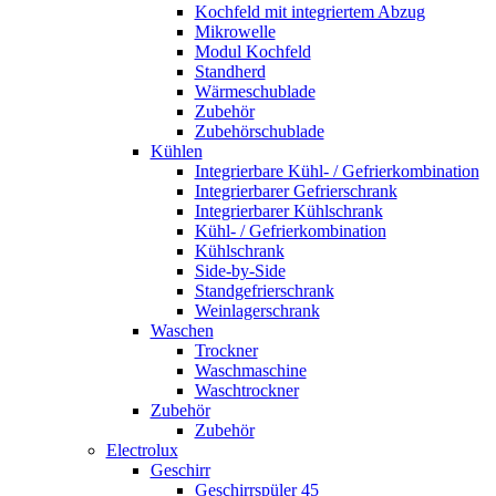
Kochfeld mit integriertem Abzug
Mikrowelle
Modul Kochfeld
Standherd
Wärmeschublade
Zubehör
Zubehörschublade
Kühlen
Integrierbare Kühl- / Gefrierkombination
Integrierbarer Gefrierschrank
Integrierbarer Kühlschrank
Kühl- / Gefrierkombination
Kühlschrank
Side-by-Side
Standgefrierschrank
Weinlagerschrank
Waschen
Trockner
Waschmaschine
Waschtrockner
Zubehör
Zubehör
Electrolux
Geschirr
Geschirrspüler 45