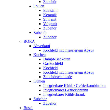
Zubehör
Spülen
Edelstahl
Keramik
Silgranit
Velgranit
Zubehör
Zubehör
Zubehör
BORA
Abverkauf
Kochfeld mit integriertem Abzug
Kochen
Dampf-Backofen
Gaskochfeld
Kochfeld
Kochfeld mit integriertem Abzug
Zubehörschublade
Kühlen
Integrierbare Kühl- / Gefrierkombination
Integrierbarer Gefrierschrank
Integrierbarer Kühlschrank
Zubehör
Zubehör
Bosch