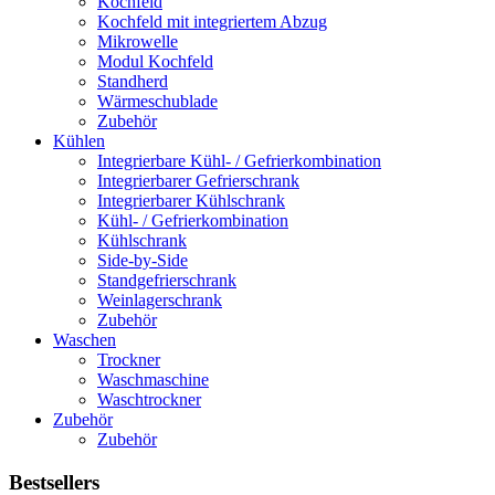
Kochfeld
Kochfeld mit integriertem Abzug
Mikrowelle
Modul Kochfeld
Standherd
Wärmeschublade
Zubehör
Kühlen
Integrierbare Kühl- / Gefrierkombination
Integrierbarer Gefrierschrank
Integrierbarer Kühlschrank
Kühl- / Gefrierkombination
Kühlschrank
Side-by-Side
Standgefrierschrank
Weinlagerschrank
Zubehör
Waschen
Trockner
Waschmaschine
Waschtrockner
Zubehör
Zubehör
Bestsellers