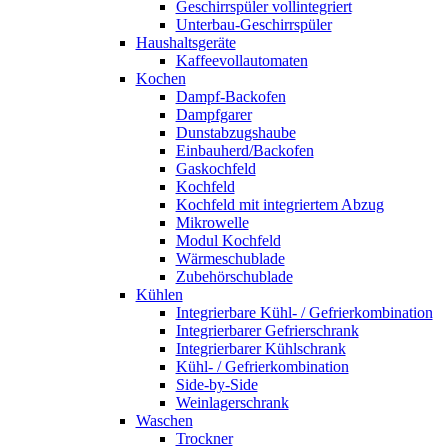
Geschirrspüler vollintegriert
Unterbau-Geschirrspüler
Haushaltsgeräte
Kaffeevollautomaten
Kochen
Dampf-Backofen
Dampfgarer
Dunstabzugshaube
Einbauherd/Backofen
Gaskochfeld
Kochfeld
Kochfeld mit integriertem Abzug
Mikrowelle
Modul Kochfeld
Wärmeschublade
Zubehörschublade
Kühlen
Integrierbare Kühl- / Gefrierkombination
Integrierbarer Gefrierschrank
Integrierbarer Kühlschrank
Kühl- / Gefrierkombination
Side-by-Side
Weinlagerschrank
Waschen
Trockner