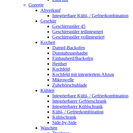
Gorenje
Abverkauf
Integrierbare Kühl- / Gefrierkombination
Geschirr
Geschirrspüler 45
Geschirrspüler teilintegriert
Geschirrspüler vollintegriert
Kochen
Dampf-Backofen
Dunstabzugshaube
Einbauherd/Backofen
Herdset
Kochfeld
Kochfeld mit integriertem Abzug
Mikrowelle
Zubehörschublade
Kühlen
Integrierbare Kühl- / Gefrierkombination
Integrierbarer Gefrierschrank
Integrierbarer Kühlschrank
Kühl- / Gefrierkombination
Kühlschrank
Side-by-Side
Waschen