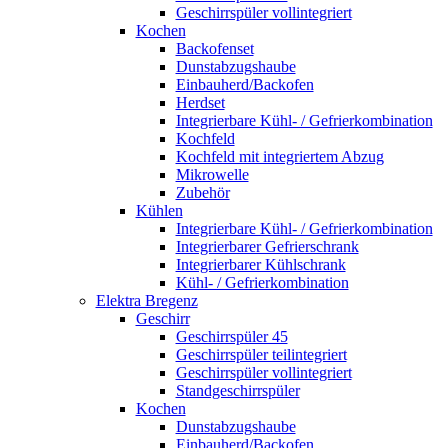
Geschirrspüler vollintegriert
Kochen
Backofenset
Dunstabzugshaube
Einbauherd/Backofen
Herdset
Integrierbare Kühl- / Gefrierkombination
Kochfeld
Kochfeld mit integriertem Abzug
Mikrowelle
Zubehör
Kühlen
Integrierbare Kühl- / Gefrierkombination
Integrierbarer Gefrierschrank
Integrierbarer Kühlschrank
Kühl- / Gefrierkombination
Elektra Bregenz
Geschirr
Geschirrspüler 45
Geschirrspüler teilintegriert
Geschirrspüler vollintegriert
Standgeschirrspüler
Kochen
Dunstabzugshaube
Einbauherd/Backofen