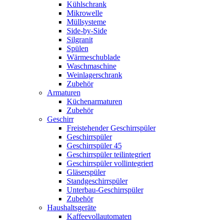
Kühlschrank
Mikrowelle
Müllsysteme
Side-by-Side
Silgranit
Spülen
Wärmeschublade
Waschmaschine
Weinlagerschrank
Zubehör
Armaturen
Küchenarmaturen
Zubehör
Geschirr
Freistehender Geschirrspüler
Geschirrspüler
Geschirrspüler 45
Geschirrspüler teilintegriert
Geschirrspüler vollintegriert
Gläserspüler
Standgeschirrspüler
Unterbau-Geschirrspüler
Zubehör
Haushaltsgeräte
Kaffeevollautomaten