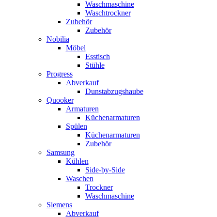
Waschmaschine
Waschtrockner
Zubehör
Zubehör
Nobilia
Möbel
Esstisch
Stühle
Progress
Abverkauf
Dunstabzugshaube
Quooker
Armaturen
Küchenarmaturen
Spülen
Küchenarmaturen
Zubehör
Samsung
Kühlen
Side-by-Side
Waschen
Trockner
Waschmaschine
Siemens
Abverkauf