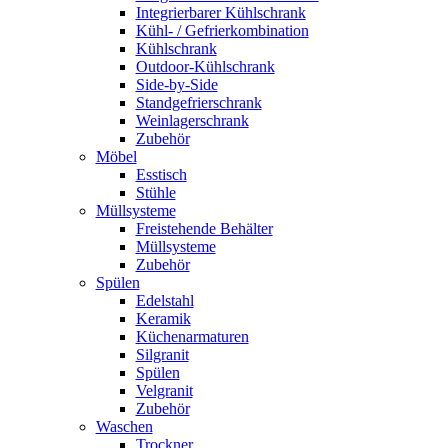
Integrierbarer Kühlschrank
Kühl- / Gefrierkombination
Kühlschrank
Outdoor-Kühlschrank
Side-by-Side
Standgefrierschrank
Weinlagerschrank
Zubehör
Möbel
Esstisch
Stühle
Müllsysteme
Freistehende Behälter
Müllsysteme
Zubehör
Spülen
Edelstahl
Keramik
Küchenarmaturen
Silgranit
Spülen
Velgranit
Zubehör
Waschen
Trockner