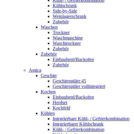
Kühl- / Gefrierkombination
Kühlschrank
Side-by-Side
Weinlagerschrank
Zubehör
Waschen
Trockner
Waschmaschine
Waschtrockner
Zubehör
Zubehör
Einbauherd/Backofen
Zubehör
Amica
Geschirr
Geschirrspüler 45
Geschirrspüler vollintegriert
Kochen
Einbauherd/Backofen
Herdset
Kochfeld
Kühlen
Integrierbare Kühl- / Gefrierkombination
Integrierbarer Kühlschrank
Kühl- / Gefrierkombination