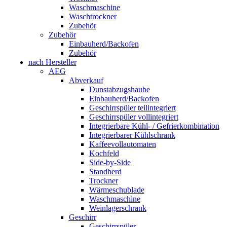
Waschmaschine
Waschtrockner
Zubehör
Zubehör
Einbauherd/Backofen
Zubehör
nach Hersteller
AEG
Abverkauf
Dunstabzugshaube
Einbauherd/Backofen
Geschirrspüler teilintegriert
Geschirrspüler vollintegriert
Integrierbare Kühl- / Gefrierkombination
Integrierbarer Kühlschrank
Kaffeevollautomaten
Kochfeld
Side-by-Side
Standherd
Trockner
Wärmeschublade
Waschmaschine
Weinlagerschrank
Geschirr
Geschirrspüler