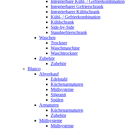
Integrierbare Kühl- / Gefrierkombination
Integrierbarer Gefrierschrank
Integrierbarer Kühlschrank
Kühl- / Gefrierkombination
Kühlschrank
Side-by-Side
Standgefrierschrank
Waschen
Trockner
Waschmaschine
Waschtrockner
Zubehör
Zubehör
Blanco
Abverkauf
Edelstahl
Küchenarmaturen
Müllsysteme
Silgranit
Spülen
Armaturen
Küchenarmaturen
Zubehör
Müllsysteme
Müllsysteme