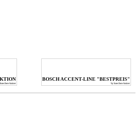
KTION
BOSCH ACCENT-LINE "BESTPREIS"
 kuechen-kutzer
by kuechen-kutzer