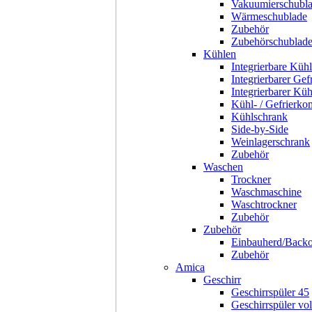
Vakuumierschubl
Wärmeschublade
Zubehör
Zubehörschublad
Kühlen
Integrierbare Kühl
Integrierbarer Gef
Integrierbarer Kü
Kühl- / Gefrierko
Kühlschrank
Side-by-Side
Weinlagerschrank
Zubehör
Waschen
Trockner
Waschmaschine
Waschtrockner
Zubehör
Zubehör
Einbauherd/Back
Zubehör
Amica
Geschirr
Geschirrspüler 45
Geschirrspüler voll