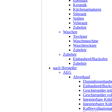
Edelstahl
Keramik
Küchenarmaturen
Silgranit
Spülen
Velgranit
Zubehör
Waschen
Trockner
Waschmaschine
Waschtrockner
Zubehör
Zubehör
Einbauherd/Backofen
Zubehör
nach Hersteller
AEG
Abverkauf
Dunstabzugshaub
Einbauherd/Back
Geschirrspüler teil
Geschirrspüler voll
Integrierbare Kühl
Integrierbarer Kü
Kaffeevollautoma