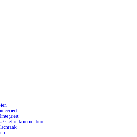
e
ofen
integriert
integriert
- / Gefrierkombination
hlschrank
ten