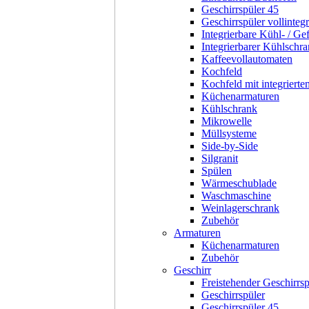
Geschirrspüler 45
Geschirrspüler vollintegr
Integrierbare Kühl- / Ge
Integrierbarer Kühlschr
Kaffeevollautomaten
Kochfeld
Kochfeld mit integriert
Küchenarmaturen
Kühlschrank
Mikrowelle
Müllsysteme
Side-by-Side
Silgranit
Spülen
Wärmeschublade
Waschmaschine
Weinlagerschrank
Zubehör
Armaturen
Küchenarmaturen
Zubehör
Geschirr
Freistehender Geschirrsp
Geschirrspüler
Geschirrspüler 45