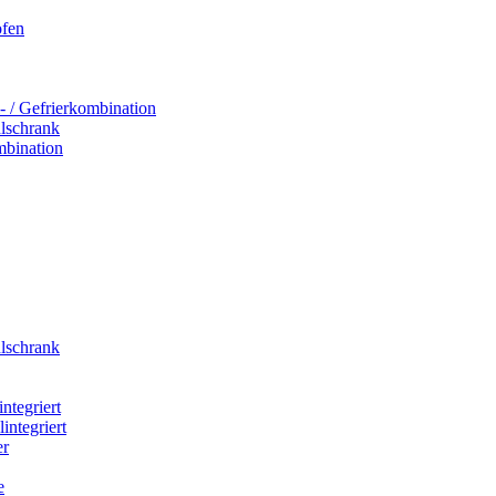
ofen
- / Gefrierkombination
hlschrank
mbination
hlschrank
integriert
integriert
er
e