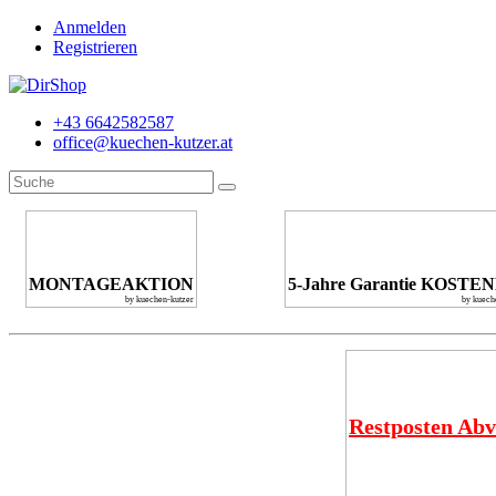
Anmelden
Registrieren
+43 6642582587
office@kuechen-kutzer.at
MONTAGEAKTION
5-Jahre Garantie KOSTE
by kuechen-kutzer
by kuech
Restposten Abv