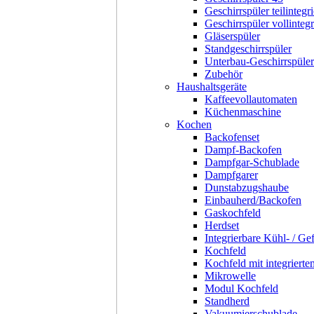
Geschirrspüler teilintegri
Geschirrspüler vollintegr
Gläserspüler
Standgeschirrspüler
Unterbau-Geschirrspüler
Zubehör
Haushaltsgeräte
Kaffeevollautomaten
Küchenmaschine
Kochen
Backofenset
Dampf-Backofen
Dampfgar-Schublade
Dampfgarer
Dunstabzugshaube
Einbauherd/Backofen
Gaskochfeld
Herdset
Integrierbare Kühl- / Ge
Kochfeld
Kochfeld mit integriert
Mikrowelle
Modul Kochfeld
Standherd
Vakuumierschublade