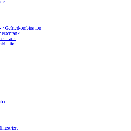
ade
e
- / Gefrierkombination
rierschrank
hlschrank
mbination
ofen
integriert