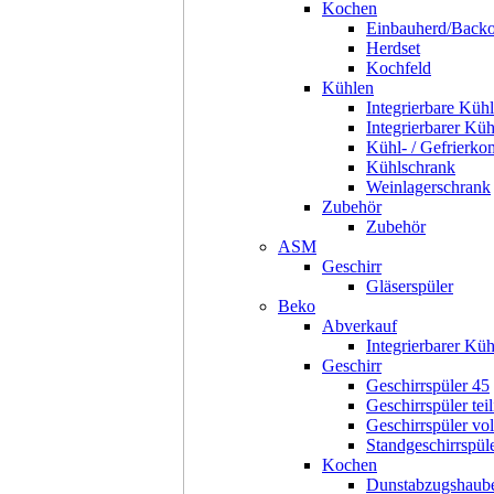
Kochen
Einbauherd/Back
Herdset
Kochfeld
Kühlen
Integrierbare Kühl
Integrierbarer Kü
Kühl- / Gefrierko
Kühlschrank
Weinlagerschrank
Zubehör
Zubehör
ASM
Geschirr
Gläserspüler
Beko
Abverkauf
Integrierbarer Kü
Geschirr
Geschirrspüler 45
Geschirrspüler teil
Geschirrspüler voll
Standgeschirrspül
Kochen
Dunstabzugshaub