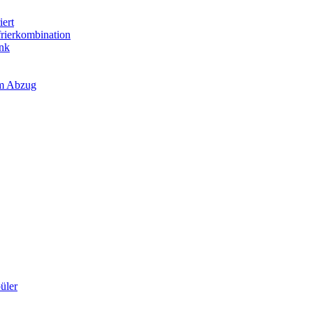
iert
frierkombination
ank
em Abzug
üler