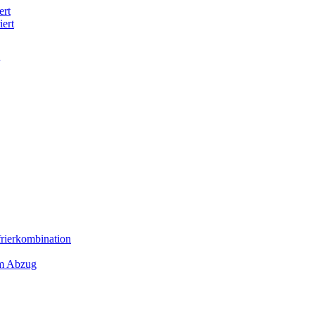
ert
iert
frierkombination
em Abzug