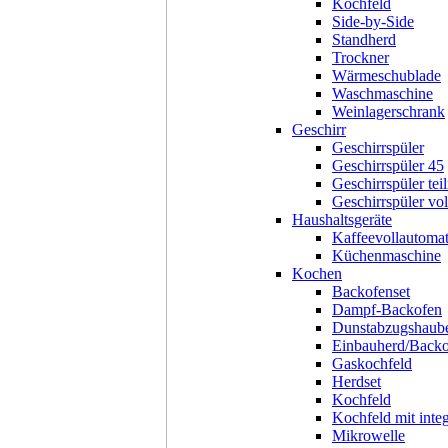
Kochfeld
Side-by-Side
Standherd
Trockner
Wärmeschublade
Waschmaschine
Weinlagerschrank
Geschirr
Geschirrspüler
Geschirrspüler 45
Geschirrspüler teil
Geschirrspüler voll
Haushaltsgeräte
Kaffeevollautoma
Küchenmaschine
Kochen
Backofenset
Dampf-Backofen
Dunstabzugshaub
Einbauherd/Back
Gaskochfeld
Herdset
Kochfeld
Kochfeld mit inte
Mikrowelle