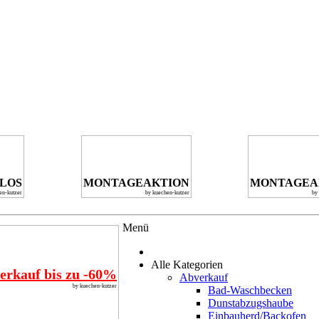
NLOS
MONTAGEAKTION
MONTAGEA
en-kutzer
by kuechen-kutzer
by
Menü
Alle Kategorien
erkauf bis zu -60%
Abverkauf
by kuechen-kutzer
Bad-Waschbecken
Dunstabzugshaube
Einbauherd/Backofen