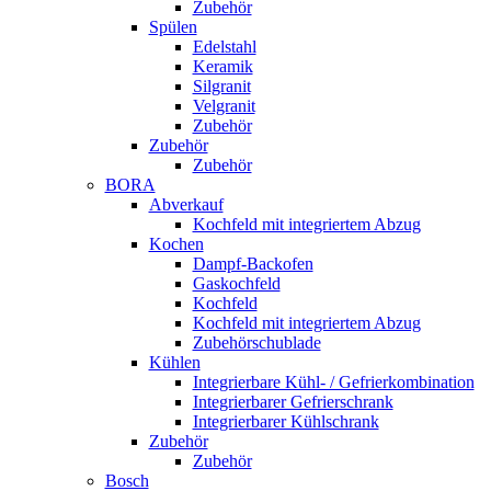
Zubehör
Spülen
Edelstahl
Keramik
Silgranit
Velgranit
Zubehör
Zubehör
Zubehör
BORA
Abverkauf
Kochfeld mit integriertem Abzug
Kochen
Dampf-Backofen
Gaskochfeld
Kochfeld
Kochfeld mit integriertem Abzug
Zubehörschublade
Kühlen
Integrierbare Kühl- / Gefrierkombination
Integrierbarer Gefrierschrank
Integrierbarer Kühlschrank
Zubehör
Zubehör
Bosch