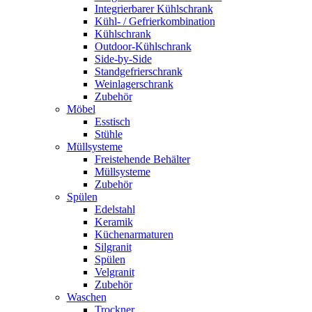
Integrierbarer Kühlschrank
Kühl- / Gefrierkombination
Kühlschrank
Outdoor-Kühlschrank
Side-by-Side
Standgefrierschrank
Weinlagerschrank
Zubehör
Möbel
Esstisch
Stühle
Müllsysteme
Freistehende Behälter
Müllsysteme
Zubehör
Spülen
Edelstahl
Keramik
Küchenarmaturen
Silgranit
Spülen
Velgranit
Zubehör
Waschen
Trockner