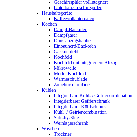
Geschirrspüler vollintegriert
Unterbau-Geschirrspüler
Haushaltsgeräte
Kaffeevollautomaten
Kochen
Dampf-Backofen
Dampfgarer
Dunstabzugshaube
Einbauherd/Backofen
Gaskochfeld
Kochfeld
Kochfeld mit integriertem Abzug
Mikrowelle
Modul Kochfeld
Wärmeschublade
Zubehörschublade
Kühlen
Integrierbare Kühl- / Gefrierkombination
Integrierbarer Gefrierschrank
Integrierbarer Kühlschrank
Kühl- / Gefrierkombination
Side-by-Side
Weinlagerschrank
Waschen
Trockner