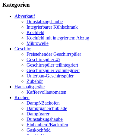
Kategorien
Abverkauf
Dunstabzugshaube
Integrierbarer Kühlschrank
Kochfeld
Kochfeld mit integriertem Abzug
Mikrowelle
Geschirr
Freistehender Geschirrspüler
Geschirrspüler 45
Geschirrspüler teilintegriert
Geschirrspüler vollintegriert
Unterbau-Geschirrspüler
Zubehör
Haushaltsgeräte
Kaffeevollautomaten
Kochen
Dampf-Backofen
Dampfgar-Schublade
Dampfgarer
Dunstabzugshaube
Einbauherd/Backofen
Gaskochfeld