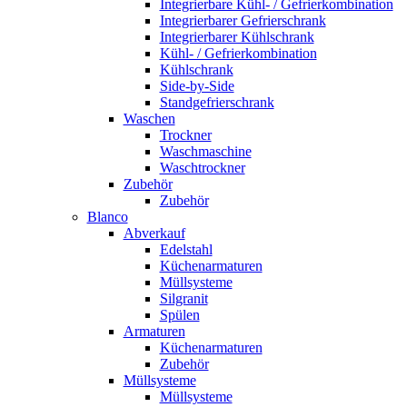
Integrierbare Kühl- / Gefrierkombination
Integrierbarer Gefrierschrank
Integrierbarer Kühlschrank
Kühl- / Gefrierkombination
Kühlschrank
Side-by-Side
Standgefrierschrank
Waschen
Trockner
Waschmaschine
Waschtrockner
Zubehör
Zubehör
Blanco
Abverkauf
Edelstahl
Küchenarmaturen
Müllsysteme
Silgranit
Spülen
Armaturen
Küchenarmaturen
Zubehör
Müllsysteme
Müllsysteme