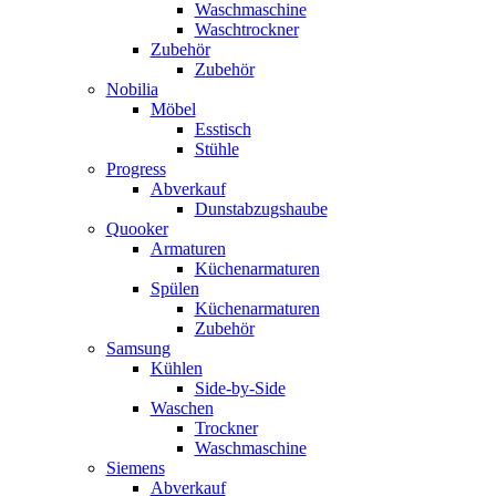
Waschmaschine
Waschtrockner
Zubehör
Zubehör
Nobilia
Möbel
Esstisch
Stühle
Progress
Abverkauf
Dunstabzugshaube
Quooker
Armaturen
Küchenarmaturen
Spülen
Küchenarmaturen
Zubehör
Samsung
Kühlen
Side-by-Side
Waschen
Trockner
Waschmaschine
Siemens
Abverkauf