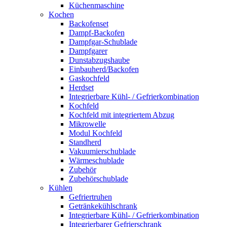
Küchenmaschine
Kochen
Backofenset
Dampf-Backofen
Dampfgar-Schublade
Dampfgarer
Dunstabzugshaube
Einbauherd/Backofen
Gaskochfeld
Herdset
Integrierbare Kühl- / Gefrierkombination
Kochfeld
Kochfeld mit integriertem Abzug
Mikrowelle
Modul Kochfeld
Standherd
Vakuumierschublade
Wärmeschublade
Zubehör
Zubehörschublade
Kühlen
Gefriertruhen
Getränkekühlschrank
Integrierbare Kühl- / Gefrierkombination
Integrierbarer Gefrierschrank