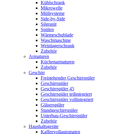
Kühlschrank
Mikrowelle
Müllsysteme
Side-by-Side
Silgranit
Spülen
Wärmeschublade
Waschmaschine
Weinlagerschrank
Zubehör
Armaturen
Küchenarmaturen
Zubehör
Geschirr
Freistehender Geschirrspüler
Geschirrspüler
Geschirrspüler 45
Geschirrspüler teilintegriert
Geschirrspüler vollintegriert
Gläserspüler
Standgeschirrspüler
Unterbau-Geschirrspüler
Zubehör
Haushaltsgeräte
Kaffeevollautomaten