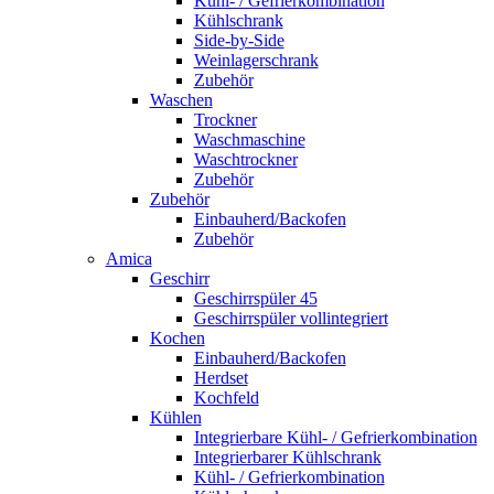
Kühl- / Gefrierkombination
Kühlschrank
Side-by-Side
Weinlagerschrank
Zubehör
Waschen
Trockner
Waschmaschine
Waschtrockner
Zubehör
Zubehör
Einbauherd/Backofen
Zubehör
Amica
Geschirr
Geschirrspüler 45
Geschirrspüler vollintegriert
Kochen
Einbauherd/Backofen
Herdset
Kochfeld
Kühlen
Integrierbare Kühl- / Gefrierkombination
Integrierbarer Kühlschrank
Kühl- / Gefrierkombination