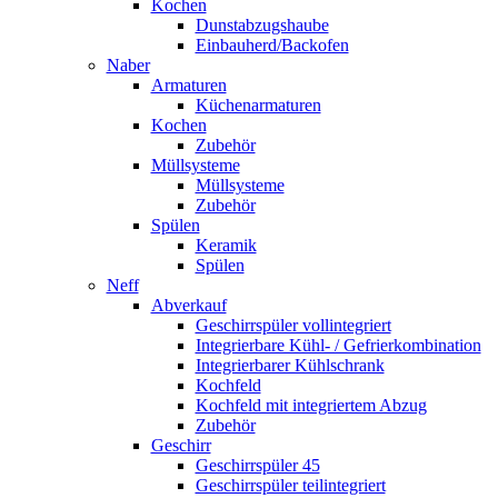
Kochen
Dunstabzugshaube
Einbauherd/Backofen
Naber
Armaturen
Küchenarmaturen
Kochen
Zubehör
Müllsysteme
Müllsysteme
Zubehör
Spülen
Keramik
Spülen
Neff
Abverkauf
Geschirrspüler vollintegriert
Integrierbare Kühl- / Gefrierkombination
Integrierbarer Kühlschrank
Kochfeld
Kochfeld mit integriertem Abzug
Zubehör
Geschirr
Geschirrspüler 45
Geschirrspüler teilintegriert