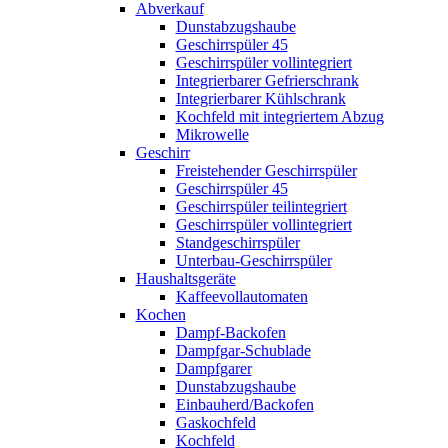
Abverkauf
Dunstabzugshaube
Geschirrspüler 45
Geschirrspüler vollintegriert
Integrierbarer Gefrierschrank
Integrierbarer Kühlschrank
Kochfeld mit integriertem Abzug
Mikrowelle
Geschirr
Freistehender Geschirrspüler
Geschirrspüler 45
Geschirrspüler teilintegriert
Geschirrspüler vollintegriert
Standgeschirrspüler
Unterbau-Geschirrspüler
Haushaltsgeräte
Kaffeevollautomaten
Kochen
Dampf-Backofen
Dampfgar-Schublade
Dampfgarer
Dunstabzugshaube
Einbauherd/Backofen
Gaskochfeld
Kochfeld