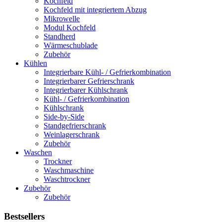
Kochfeld
Kochfeld mit integriertem Abzug
Mikrowelle
Modul Kochfeld
Standherd
Wärmeschublade
Zubehör
Kühlen
Integrierbare Kühl- / Gefrierkombination
Integrierbarer Gefrierschrank
Integrierbarer Kühlschrank
Kühl- / Gefrierkombination
Kühlschrank
Side-by-Side
Standgefrierschrank
Weinlagerschrank
Zubehör
Waschen
Trockner
Waschmaschine
Waschtrockner
Zubehör
Zubehör
Bestsellers