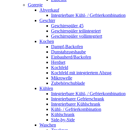
Gorenje
Abverkauf
Integrierbare Kühl- / Gefrierkombination
Geschirr
Geschirrspüler 45
Geschirrspüler teilintegriert
Geschirrspüler vollintegriert
Kochen
Dampf-Backofen
Dunstabzugshaube
Einbauherd/Backofen
Herdset
Kochfeld
Kochfeld mit integriertem Abzug
Mikrowelle
Zubehörschublade
Kühlen
Integrierbare Kühl- / Gefrierkombination
Integrierbarer Gefrierschrank
Integrierbarer Kühlschrank
Kühl- / Gefrierkombination
Kühlschrank
Side-by-Side
Waschen