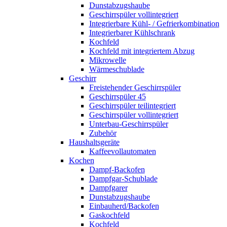
Dunstabzugshaube
Geschirrspüler vollintegriert
Integrierbare Kühl- / Gefrierkombination
Integrierbarer Kühlschrank
Kochfeld
Kochfeld mit integriertem Abzug
Mikrowelle
Wärmeschublade
Geschirr
Freistehender Geschirrspüler
Geschirrspüler 45
Geschirrspüler teilintegriert
Geschirrspüler vollintegriert
Unterbau-Geschirrspüler
Zubehör
Haushaltsgeräte
Kaffeevollautomaten
Kochen
Dampf-Backofen
Dampfgar-Schublade
Dampfgarer
Dunstabzugshaube
Einbauherd/Backofen
Gaskochfeld
Kochfeld