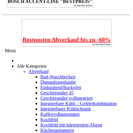
BOSCH ACCENT-LINE "BESTPREIS"
by kuechen-kutzer
Restposten Abverkauf bis zu -60%
by kuechen-kutzer
Menü
Alle Kategorien
Abverkauf
Bad-Waschbecken
Dunstabzugshaube
Einbauherd/Backofen
Geschirrspüler 45
Geschirrspüler vollintegriert
Integrierbare Kühl- / Gefrierkombination
Integrierbarer Kühlschrank
Kaffeevollautomaten
Kochfeld
Kochfeld mit integriertem Abzug
Küchenarmaturen