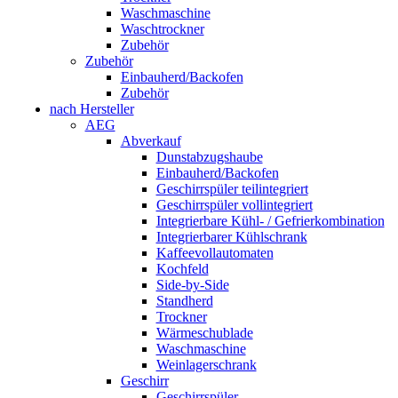
Waschmaschine
Waschtrockner
Zubehör
Zubehör
Einbauherd/Backofen
Zubehör
nach Hersteller
AEG
Abverkauf
Dunstabzugshaube
Einbauherd/Backofen
Geschirrspüler teilintegriert
Geschirrspüler vollintegriert
Integrierbare Kühl- / Gefrierkombination
Integrierbarer Kühlschrank
Kaffeevollautomaten
Kochfeld
Side-by-Side
Standherd
Trockner
Wärmeschublade
Waschmaschine
Weinlagerschrank
Geschirr
Geschirrspüler