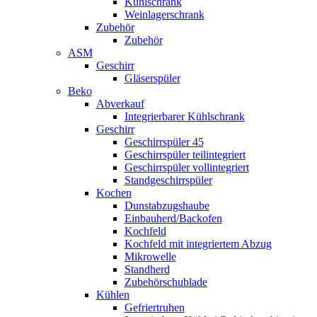
Kühlschrank
Weinlagerschrank
Zubehör
Zubehör
ASM
Geschirr
Gläserspüler
Beko
Abverkauf
Integrierbarer Kühlschrank
Geschirr
Geschirrspüler 45
Geschirrspüler teilintegriert
Geschirrspüler vollintegriert
Standgeschirrspüler
Kochen
Dunstabzugshaube
Einbauherd/Backofen
Kochfeld
Kochfeld mit integriertem Abzug
Mikrowelle
Standherd
Zubehörschublade
Kühlen
Gefriertruhen