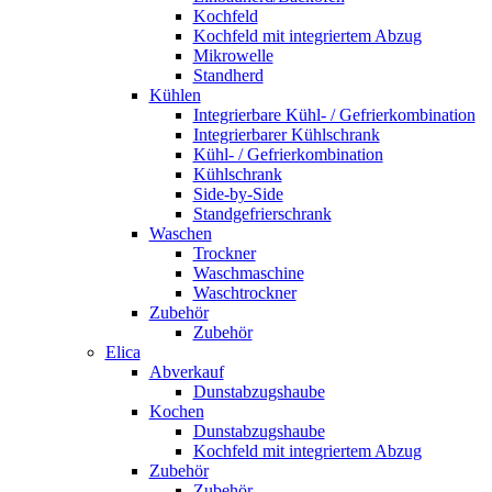
Kochfeld
Kochfeld mit integriertem Abzug
Mikrowelle
Standherd
Kühlen
Integrierbare Kühl- / Gefrierkombination
Integrierbarer Kühlschrank
Kühl- / Gefrierkombination
Kühlschrank
Side-by-Side
Standgefrierschrank
Waschen
Trockner
Waschmaschine
Waschtrockner
Zubehör
Zubehör
Elica
Abverkauf
Dunstabzugshaube
Kochen
Dunstabzugshaube
Kochfeld mit integriertem Abzug
Zubehör
Zubehör