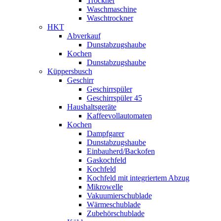
Trockner
Waschmaschine
Waschtrockner
HKT
Abverkauf
Dunstabzugshaube
Kochen
Dunstabzugshaube
Küppersbusch
Geschirr
Geschirrspüler
Geschirrspüler 45
Haushaltsgeräte
Kaffeevollautomaten
Kochen
Dampfgarer
Dunstabzugshaube
Einbauherd/Backofen
Gaskochfeld
Kochfeld
Kochfeld mit integriertem Abzug
Mikrowelle
Vakuumierschublade
Wärmeschublade
Zubehörschublade