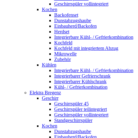
Geschirrspüler vollintegriert
Kochen
Backofenset
Dunstabzugshaube
Einbauherd/Backofen
Herdset
Integrierbare Kühl- / Gefrierkombination
Kochfeld
Kochfeld mit integriertem Abzug
Mikrowelle
Zubehör
Kühlen
Integrierbare Kühl- / Gefrierkombination
Integrierbarer Gefrierschrank
Integrierbarer Kühlschrank
Kühl- / Gefrierkombination
Elektra Bregenz
Geschirr
Geschirrspüler 45
Geschirrspüler teilintegriert
Geschirrspüler vollintegriert
Standgeschirrspüler
Kochen
Dunstabzugshaube
Einbauherd/Backofen