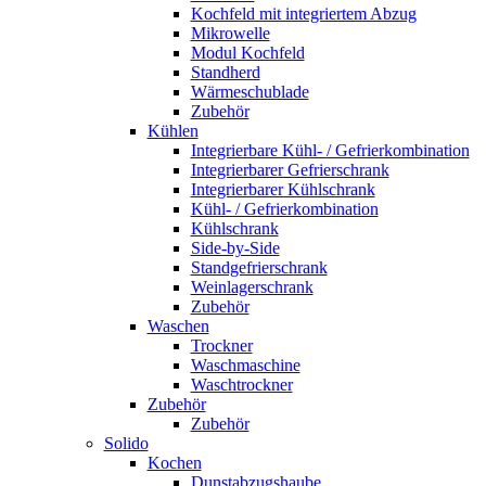
Kochfeld mit integriertem Abzug
Mikrowelle
Modul Kochfeld
Standherd
Wärmeschublade
Zubehör
Kühlen
Integrierbare Kühl- / Gefrierkombination
Integrierbarer Gefrierschrank
Integrierbarer Kühlschrank
Kühl- / Gefrierkombination
Kühlschrank
Side-by-Side
Standgefrierschrank
Weinlagerschrank
Zubehör
Waschen
Trockner
Waschmaschine
Waschtrockner
Zubehör
Zubehör
Solido
Kochen
Dunstabzugshaube