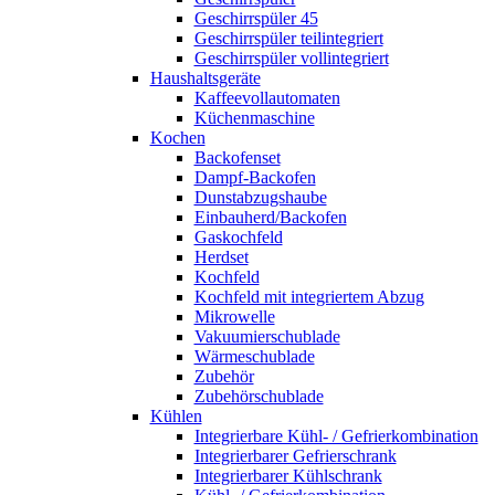
Geschirrspüler 45
Geschirrspüler teilintegriert
Geschirrspüler vollintegriert
Haushaltsgeräte
Kaffeevollautomaten
Küchenmaschine
Kochen
Backofenset
Dampf-Backofen
Dunstabzugshaube
Einbauherd/Backofen
Gaskochfeld
Herdset
Kochfeld
Kochfeld mit integriertem Abzug
Mikrowelle
Vakuumierschublade
Wärmeschublade
Zubehör
Zubehörschublade
Kühlen
Integrierbare Kühl- / Gefrierkombination
Integrierbarer Gefrierschrank
Integrierbarer Kühlschrank