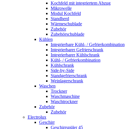
Kochfeld mit integriertem Abzug
Mikrowelle
Modul Kochfeld
Standherd
Wärmeschublade
Zubehör
Zubehörschublade
Kühlen
Integrierbare Kühl- / Gefrierkombination
Integrierbarer Gefrierschrank
Integrierbarer Kühlschrank
Kühl- / Gefrierkombination
Kühlschrank
Side-by-Side
Standgefrierschrank
Weinlagerschrank
Waschen
Trockner
Waschmaschine
Waschtrockner
Zubehör
Zubehör
Electrolux
Geschirr
Geschirrspüler 45