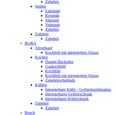
Zubehör
Spülen
Edelstahl
Keramik
Silgranit
Velgranit
Zubehör
Zubehör
Zubehör
BORA
Abverkauf
Kochfeld mit integriertem Abzug
Kochen
Dampf-Backofen
Gaskochfeld
Kochfeld
Kochfeld mit integriertem Abzug
Zubehörschublade
Kühlen
Integrierbare Kühl- / Gefrierkombination
Integrierbarer Gefrierschrank
Integrierbarer Kühlschrank
Zubehör
Zubehör
Bosch