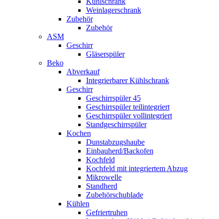
Kühlschrank
Weinlagerschrank
Zubehör
Zubehör
ASM
Geschirr
Gläserspüler
Beko
Abverkauf
Integrierbarer Kühlschrank
Geschirr
Geschirrspüler 45
Geschirrspüler teilintegriert
Geschirrspüler vollintegriert
Standgeschirrspüler
Kochen
Dunstabzugshaube
Einbauherd/Backofen
Kochfeld
Kochfeld mit integriertem Abzug
Mikrowelle
Standherd
Zubehörschublade
Kühlen
Gefriertruhen