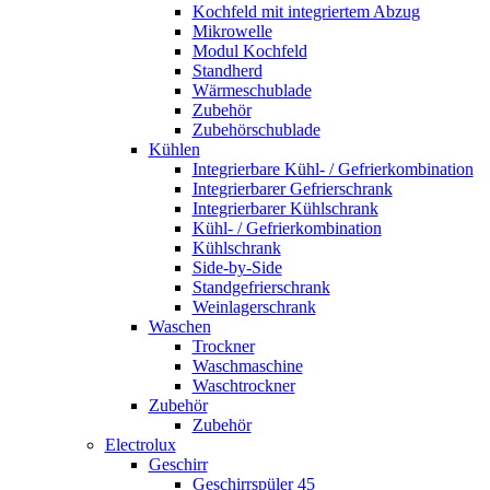
Kochfeld mit integriertem Abzug
Mikrowelle
Modul Kochfeld
Standherd
Wärmeschublade
Zubehör
Zubehörschublade
Kühlen
Integrierbare Kühl- / Gefrierkombination
Integrierbarer Gefrierschrank
Integrierbarer Kühlschrank
Kühl- / Gefrierkombination
Kühlschrank
Side-by-Side
Standgefrierschrank
Weinlagerschrank
Waschen
Trockner
Waschmaschine
Waschtrockner
Zubehör
Zubehör
Electrolux
Geschirr
Geschirrspüler 45