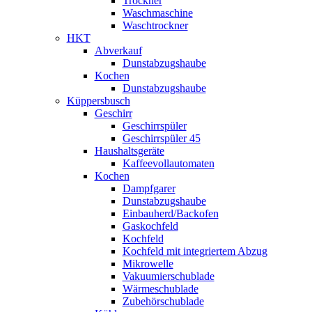
Trockner
Waschmaschine
Waschtrockner
HKT
Abverkauf
Dunstabzugshaube
Kochen
Dunstabzugshaube
Küppersbusch
Geschirr
Geschirrspüler
Geschirrspüler 45
Haushaltsgeräte
Kaffeevollautomaten
Kochen
Dampfgarer
Dunstabzugshaube
Einbauherd/Backofen
Gaskochfeld
Kochfeld
Kochfeld mit integriertem Abzug
Mikrowelle
Vakuumierschublade
Wärmeschublade
Zubehörschublade