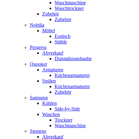
Waschmaschine
Waschtrockner
Zubehör
Zubehör
Nobilia
Möbel
Esstisch
Stühle
Progress
Abverkauf
Dunstabzugshaube
Quooker
Armaturen
Küchenarmaturen
Spülen
Küchenarmaturen
Zubehör
Samsung
Kühlen
Side-by-Side
Waschen
Trockner
Waschmaschine
Siemens
Abverkauf