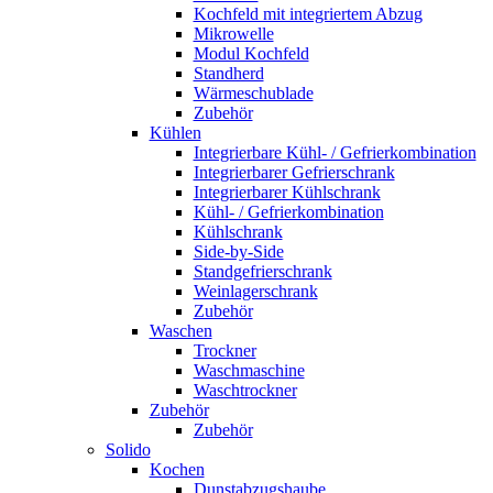
Kochfeld mit integriertem Abzug
Mikrowelle
Modul Kochfeld
Standherd
Wärmeschublade
Zubehör
Kühlen
Integrierbare Kühl- / Gefrierkombination
Integrierbarer Gefrierschrank
Integrierbarer Kühlschrank
Kühl- / Gefrierkombination
Kühlschrank
Side-by-Side
Standgefrierschrank
Weinlagerschrank
Zubehör
Waschen
Trockner
Waschmaschine
Waschtrockner
Zubehör
Zubehör
Solido
Kochen
Dunstabzugshaube