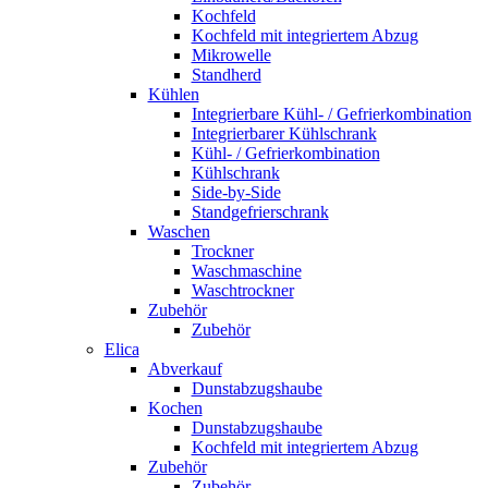
Kochfeld
Kochfeld mit integriertem Abzug
Mikrowelle
Standherd
Kühlen
Integrierbare Kühl- / Gefrierkombination
Integrierbarer Kühlschrank
Kühl- / Gefrierkombination
Kühlschrank
Side-by-Side
Standgefrierschrank
Waschen
Trockner
Waschmaschine
Waschtrockner
Zubehör
Zubehör
Elica
Abverkauf
Dunstabzugshaube
Kochen
Dunstabzugshaube
Kochfeld mit integriertem Abzug
Zubehör
Zubehör