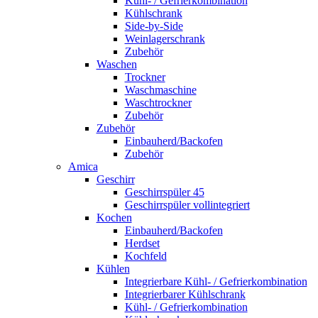
Kühl- / Gefrierkombination
Kühlschrank
Side-by-Side
Weinlagerschrank
Zubehör
Waschen
Trockner
Waschmaschine
Waschtrockner
Zubehör
Zubehör
Einbauherd/Backofen
Zubehör
Amica
Geschirr
Geschirrspüler 45
Geschirrspüler vollintegriert
Kochen
Einbauherd/Backofen
Herdset
Kochfeld
Kühlen
Integrierbare Kühl- / Gefrierkombination
Integrierbarer Kühlschrank
Kühl- / Gefrierkombination