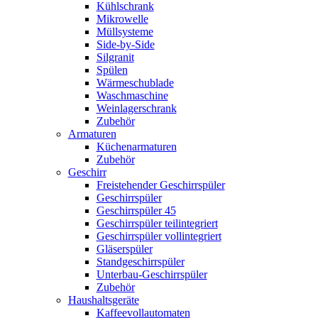
Kühlschrank
Mikrowelle
Müllsysteme
Side-by-Side
Silgranit
Spülen
Wärmeschublade
Waschmaschine
Weinlagerschrank
Zubehör
Armaturen
Küchenarmaturen
Zubehör
Geschirr
Freistehender Geschirrspüler
Geschirrspüler
Geschirrspüler 45
Geschirrspüler teilintegriert
Geschirrspüler vollintegriert
Gläserspüler
Standgeschirrspüler
Unterbau-Geschirrspüler
Zubehör
Haushaltsgeräte
Kaffeevollautomaten