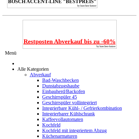
BOSCH ACCENT-LINE "BESTPREIS"
by kuechen-kutzer
Restposten Abverkauf bis zu -60%
by kuechen-kutzer
Menü
Alle Kategorien
Abverkauf
Bad-Waschbecken
Dunstabzugshaube
Einbauherd/Backofen
Geschirrspüler 45
Geschirrspüler vollintegriert
Integrierbare Kühl- / Gefrierkombination
Integrierbarer Kühlschrank
Kaffeevollautomaten
Kochfeld
Kochfeld mit integriertem Abzug
Küchenarmaturen