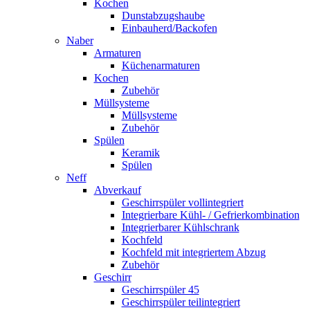
Kochen
Dunstabzugshaube
Einbauherd/Backofen
Naber
Armaturen
Küchenarmaturen
Kochen
Zubehör
Müllsysteme
Müllsysteme
Zubehör
Spülen
Keramik
Spülen
Neff
Abverkauf
Geschirrspüler vollintegriert
Integrierbare Kühl- / Gefrierkombination
Integrierbarer Kühlschrank
Kochfeld
Kochfeld mit integriertem Abzug
Zubehör
Geschirr
Geschirrspüler 45
Geschirrspüler teilintegriert