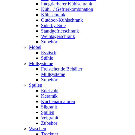
Integrierbarer Kühlschrank
Kühl- / Gefrierkombination
Kühlschrank
Outdoor-Kühlschrank
Side-by-Side
Standgefrierschrank
Weinlagerschrank
Zubehör
Möbel
Esstisch
Stühle
Müllsysteme
Freistehende Behälter
Müllsysteme
Zubehör
Spülen
Edelstahl
Keramik
Küchenarmaturen
Silgranit
Spülen
Velgranit
Zubehör
Waschen
Trockner