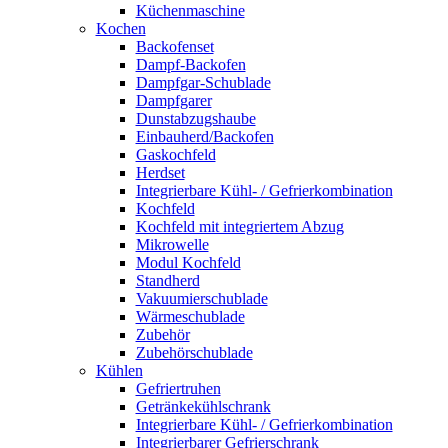
Küchenmaschine
Kochen
Backofenset
Dampf-Backofen
Dampfgar-Schublade
Dampfgarer
Dunstabzugshaube
Einbauherd/Backofen
Gaskochfeld
Herdset
Integrierbare Kühl- / Gefrierkombination
Kochfeld
Kochfeld mit integriertem Abzug
Mikrowelle
Modul Kochfeld
Standherd
Vakuumierschublade
Wärmeschublade
Zubehör
Zubehörschublade
Kühlen
Gefriertruhen
Getränkekühlschrank
Integrierbare Kühl- / Gefrierkombination
Integrierbarer Gefrierschrank