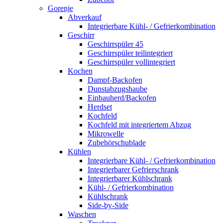
Gorenje
Abverkauf
Integrierbare Kühl- / Gefrierkombination
Geschirr
Geschirrspüler 45
Geschirrspüler teilintegriert
Geschirrspüler vollintegriert
Kochen
Dampf-Backofen
Dunstabzugshaube
Einbauherd/Backofen
Herdset
Kochfeld
Kochfeld mit integriertem Abzug
Mikrowelle
Zubehörschublade
Kühlen
Integrierbare Kühl- / Gefrierkombination
Integrierbarer Gefrierschrank
Integrierbarer Kühlschrank
Kühl- / Gefrierkombination
Kühlschrank
Side-by-Side
Waschen