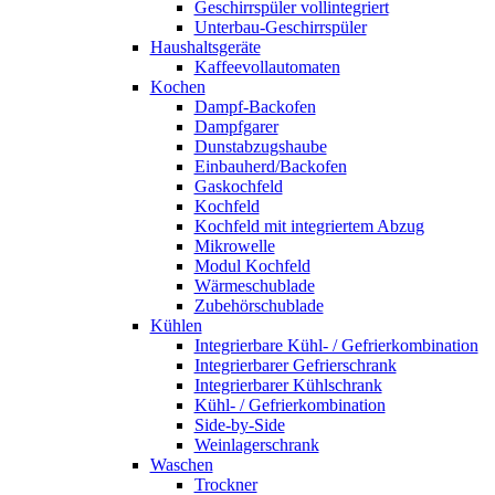
Geschirrspüler vollintegriert
Unterbau-Geschirrspüler
Haushaltsgeräte
Kaffeevollautomaten
Kochen
Dampf-Backofen
Dampfgarer
Dunstabzugshaube
Einbauherd/Backofen
Gaskochfeld
Kochfeld
Kochfeld mit integriertem Abzug
Mikrowelle
Modul Kochfeld
Wärmeschublade
Zubehörschublade
Kühlen
Integrierbare Kühl- / Gefrierkombination
Integrierbarer Gefrierschrank
Integrierbarer Kühlschrank
Kühl- / Gefrierkombination
Side-by-Side
Weinlagerschrank
Waschen
Trockner