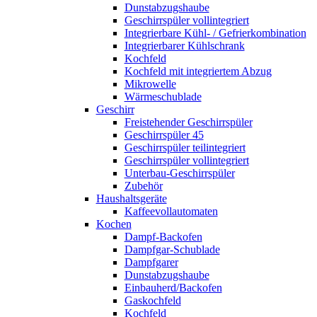
Dunstabzugshaube
Geschirrspüler vollintegriert
Integrierbare Kühl- / Gefrierkombination
Integrierbarer Kühlschrank
Kochfeld
Kochfeld mit integriertem Abzug
Mikrowelle
Wärmeschublade
Geschirr
Freistehender Geschirrspüler
Geschirrspüler 45
Geschirrspüler teilintegriert
Geschirrspüler vollintegriert
Unterbau-Geschirrspüler
Zubehör
Haushaltsgeräte
Kaffeevollautomaten
Kochen
Dampf-Backofen
Dampfgar-Schublade
Dampfgarer
Dunstabzugshaube
Einbauherd/Backofen
Gaskochfeld
Kochfeld