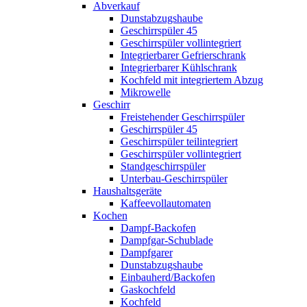
Abverkauf
Dunstabzugshaube
Geschirrspüler 45
Geschirrspüler vollintegriert
Integrierbarer Gefrierschrank
Integrierbarer Kühlschrank
Kochfeld mit integriertem Abzug
Mikrowelle
Geschirr
Freistehender Geschirrspüler
Geschirrspüler 45
Geschirrspüler teilintegriert
Geschirrspüler vollintegriert
Standgeschirrspüler
Unterbau-Geschirrspüler
Haushaltsgeräte
Kaffeevollautomaten
Kochen
Dampf-Backofen
Dampfgar-Schublade
Dampfgarer
Dunstabzugshaube
Einbauherd/Backofen
Gaskochfeld
Kochfeld