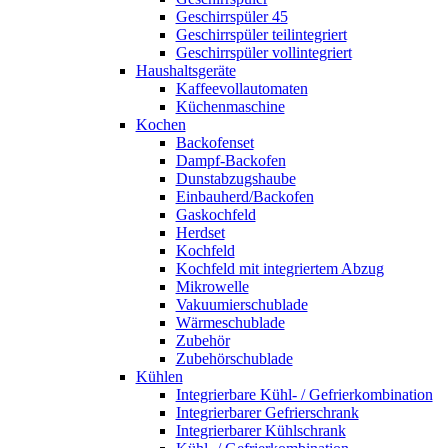
Geschirrspüler 45
Geschirrspüler teilintegriert
Geschirrspüler vollintegriert
Haushaltsgeräte
Kaffeevollautomaten
Küchenmaschine
Kochen
Backofenset
Dampf-Backofen
Dunstabzugshaube
Einbauherd/Backofen
Gaskochfeld
Herdset
Kochfeld
Kochfeld mit integriertem Abzug
Mikrowelle
Vakuumierschublade
Wärmeschublade
Zubehör
Zubehörschublade
Kühlen
Integrierbare Kühl- / Gefrierkombination
Integrierbarer Gefrierschrank
Integrierbarer Kühlschrank