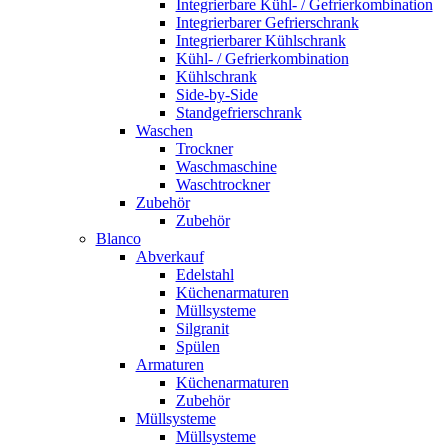
Integrierbare Kühl- / Gefrierkombination
Integrierbarer Gefrierschrank
Integrierbarer Kühlschrank
Kühl- / Gefrierkombination
Kühlschrank
Side-by-Side
Standgefrierschrank
Waschen
Trockner
Waschmaschine
Waschtrockner
Zubehör
Zubehör
Blanco
Abverkauf
Edelstahl
Küchenarmaturen
Müllsysteme
Silgranit
Spülen
Armaturen
Küchenarmaturen
Zubehör
Müllsysteme
Müllsysteme