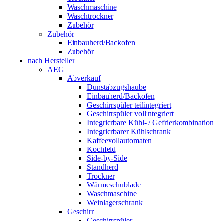
Waschmaschine
Waschtrockner
Zubehör
Zubehör
Einbauherd/Backofen
Zubehör
nach Hersteller
AEG
Abverkauf
Dunstabzugshaube
Einbauherd/Backofen
Geschirrspüler teilintegriert
Geschirrspüler vollintegriert
Integrierbare Kühl- / Gefrierkombination
Integrierbarer Kühlschrank
Kaffeevollautomaten
Kochfeld
Side-by-Side
Standherd
Trockner
Wärmeschublade
Waschmaschine
Weinlagerschrank
Geschirr
Geschirrspüler