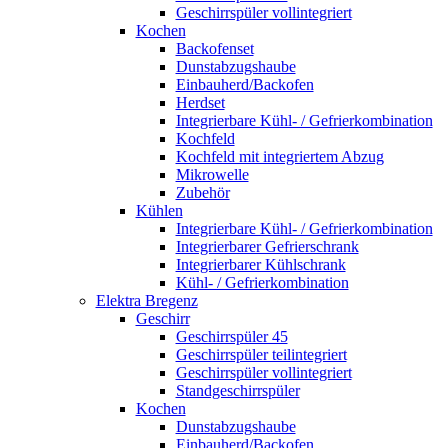
Geschirrspüler vollintegriert
Kochen
Backofenset
Dunstabzugshaube
Einbauherd/Backofen
Herdset
Integrierbare Kühl- / Gefrierkombination
Kochfeld
Kochfeld mit integriertem Abzug
Mikrowelle
Zubehör
Kühlen
Integrierbare Kühl- / Gefrierkombination
Integrierbarer Gefrierschrank
Integrierbarer Kühlschrank
Kühl- / Gefrierkombination
Elektra Bregenz
Geschirr
Geschirrspüler 45
Geschirrspüler teilintegriert
Geschirrspüler vollintegriert
Standgeschirrspüler
Kochen
Dunstabzugshaube
Einbauherd/Backofen