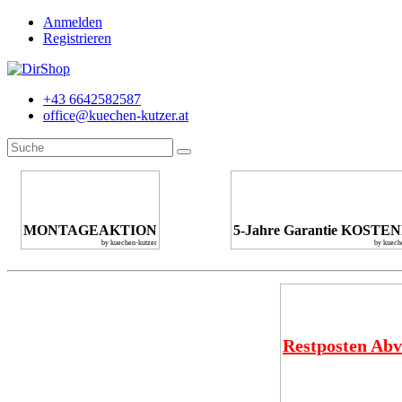
Anmelden
Registrieren
+43 6642582587
office@kuechen-kutzer.at
MONTAGEAKTION
5-Jahre Garantie KOSTE
by kuechen-kutzer
by kuech
Restposten Abv