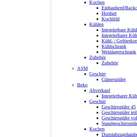
Kochen
Einbauherd/Back
Herdset
Kochfeld
Kühlen
Integrierbare Kühl
Integrierbarer Kü
Kühl- / Gefrierko
Kühlschrank
Weinlagerschrank
Zubehör
Zubehör
ASM
Geschirr
Gläserspüler
Beko
Abverkauf
Integrierbarer Kü
Geschirr
Geschirrspüler 45
Geschirrspüler teil
Geschirrspüler voll
Standgeschirrspül
Kochen
Dunstabzugshaub