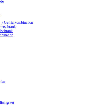
ade
e
- / Gefrierkombination
rierschrank
hlschrank
mbination
ofen
integriert