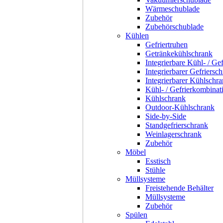
Wärmeschublade
Zubehör
Zubehörschublade
Kühlen
Gefriertruhen
Getränkekühlschrank
Integrierbare Kühl- / Ge
Integrierbarer Gefriersc
Integrierbarer Kühlschr
Kühl- / Gefrierkombinat
Kühlschrank
Outdoor-Kühlschrank
Side-by-Side
Standgefrierschrank
Weinlagerschrank
Zubehör
Möbel
Esstisch
Stühle
Müllsysteme
Freistehende Behälter
Müllsysteme
Zubehör
Spülen