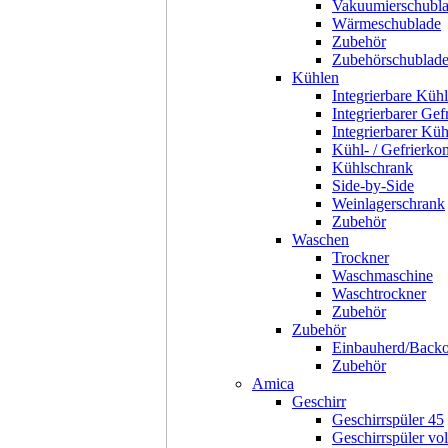
Vakuumierschubl
Wärmeschublade
Zubehör
Zubehörschublad
Kühlen
Integrierbare Kühl
Integrierbarer Gef
Integrierbarer Kü
Kühl- / Gefrierko
Kühlschrank
Side-by-Side
Weinlagerschrank
Zubehör
Waschen
Trockner
Waschmaschine
Waschtrockner
Zubehör
Zubehör
Einbauherd/Back
Zubehör
Amica
Geschirr
Geschirrspüler 45
Geschirrspüler voll