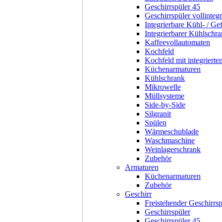
Geschirrspüler 45
Geschirrspüler vollintegr
Integrierbare Kühl- / Ge
Integrierbarer Kühlschr
Kaffeevollautomaten
Kochfeld
Kochfeld mit integriert
Küchenarmaturen
Kühlschrank
Mikrowelle
Müllsysteme
Side-by-Side
Silgranit
Spülen
Wärmeschublade
Waschmaschine
Weinlagerschrank
Zubehör
Armaturen
Küchenarmaturen
Zubehör
Geschirr
Freistehender Geschirrsp
Geschirrspüler
Geschirrspüler 45