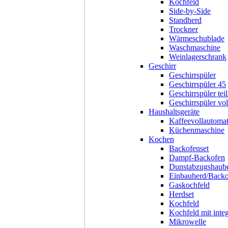
Kochfeld
Side-by-Side
Standherd
Trockner
Wärmeschublade
Waschmaschine
Weinlagerschrank
Geschirr
Geschirrspüler
Geschirrspüler 45
Geschirrspüler teil
Geschirrspüler voll
Haushaltsgeräte
Kaffeevollautoma
Küchenmaschine
Kochen
Backofenset
Dampf-Backofen
Dunstabzugshaub
Einbauherd/Back
Gaskochfeld
Herdset
Kochfeld
Kochfeld mit inte
Mikrowelle