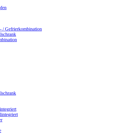
ofen
- / Gefrierkombination
hlschrank
mbination
hlschrank
integriert
integriert
er
e