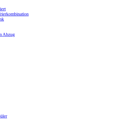
iert
frierkombination
ank
em Abzug
üler