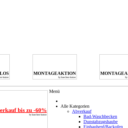
NLOS
MONTAGEAKTION
MONTAGEA
en-kutzer
by kuechen-kutzer
by
Menü
Alle Kategorien
erkauf bis zu -60%
Abverkauf
by kuechen-kutzer
Bad-Waschbecken
Dunstabzugshaube
Einbauherd/Backofen