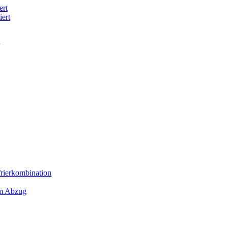
ert
iert
frierkombination
em Abzug