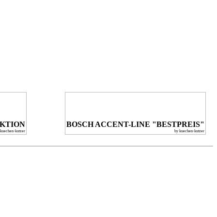
KTION
BOSCH ACCENT-LINE "BESTPREIS"
 kuechen-kutzer
by kuechen-kutzer