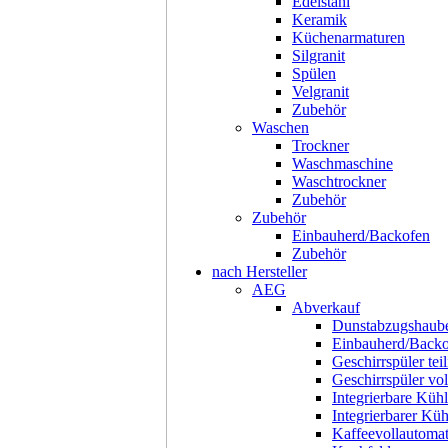
Edelstahl
Keramik
Küchenarmaturen
Silgranit
Spülen
Velgranit
Zubehör
Waschen
Trockner
Waschmaschine
Waschtrockner
Zubehör
Zubehör
Einbauherd/Backofen
Zubehör
nach Hersteller
AEG
Abverkauf
Dunstabzugshaub
Einbauherd/Back
Geschirrspüler teil
Geschirrspüler voll
Integrierbare Kühl
Integrierbarer Kü
Kaffeevollautoma