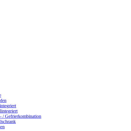
e
ofen
integriert
integriert
- / Gefrierkombination
hlschrank
ten