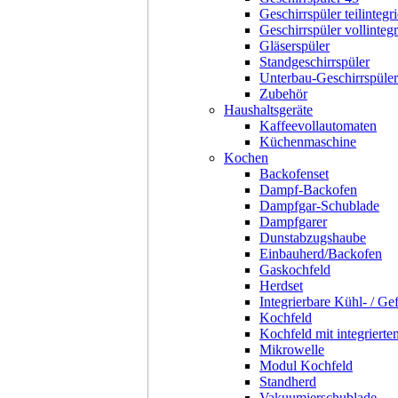
Geschirrspüler teilintegri
Geschirrspüler vollintegr
Gläserspüler
Standgeschirrspüler
Unterbau-Geschirrspüler
Zubehör
Haushaltsgeräte
Kaffeevollautomaten
Küchenmaschine
Kochen
Backofenset
Dampf-Backofen
Dampfgar-Schublade
Dampfgarer
Dunstabzugshaube
Einbauherd/Backofen
Gaskochfeld
Herdset
Integrierbare Kühl- / Ge
Kochfeld
Kochfeld mit integriert
Mikrowelle
Modul Kochfeld
Standherd
Vakuumierschublade