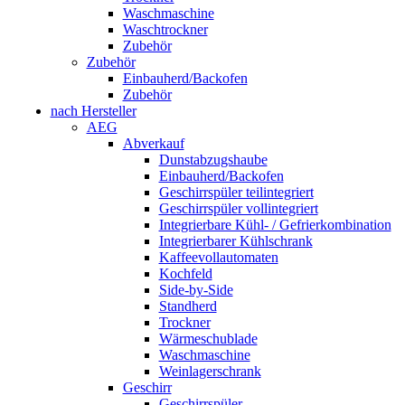
Waschmaschine
Waschtrockner
Zubehör
Zubehör
Einbauherd/Backofen
Zubehör
nach Hersteller
AEG
Abverkauf
Dunstabzugshaube
Einbauherd/Backofen
Geschirrspüler teilintegriert
Geschirrspüler vollintegriert
Integrierbare Kühl- / Gefrierkombination
Integrierbarer Kühlschrank
Kaffeevollautomaten
Kochfeld
Side-by-Side
Standherd
Trockner
Wärmeschublade
Waschmaschine
Weinlagerschrank
Geschirr
Geschirrspüler