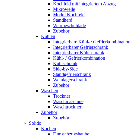
Kochfeld mit integriertem Abzug
Mikrowelle
Modul Kochfeld
Standherd
Wärmeschublade
Zubehör
Kühlen
Integrierbare Kühl- / Gefrierkombination
Integrierbarer Gefrierschrank
Integrierbarer Kühlschrank
Kühl- / Gefrierkombination
Kühlschrank
Side-by-Side
Standgefrierschrank
Weinlagerschrank
Zubehör
Waschen
Trockner
Waschmaschine
Waschtrockner
Zubehör
Zubehör
Solido
Kochen
Dunstabzugshaube