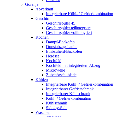
Gorenje
Abverkauf
Integrierbare Kühl- / Gefrierkombination
Geschirr
Geschirrspüler 45
Geschirrspüler teilintegriert
Geschirrspüler vollintegriert
Kochen
Dampf-Backofen
Dunstabzugshaube
Einbauherd/Backofen
Herdset
Kochfeld
Kochfeld mit integriertem Abzug
Mikrowelle
Zubehörschublade
Kühlen
Integrierbare Kühl- / Gefrierkombination
Integrierbarer Gefrierschrank
Integrierbarer Kühlschrank
Kühl- / Gefrierkombination
Kühlschrank
Side-by-Side
Waschen