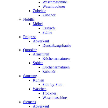
Waschmaschine
Waschtrockner
Zubehör
Zubehör
Nobilia
Möbel
Esstisch
Stühle
Progress
Abverkauf
Dunstabzugshaube
Quooker
Armaturen
Küchenarmaturen
Spülen
Küchenarmaturen
Zubehör
Samsung
Kühlen
Side-by-Side
Waschen
Trockner
Waschmaschine
Siemens
Abverkauf