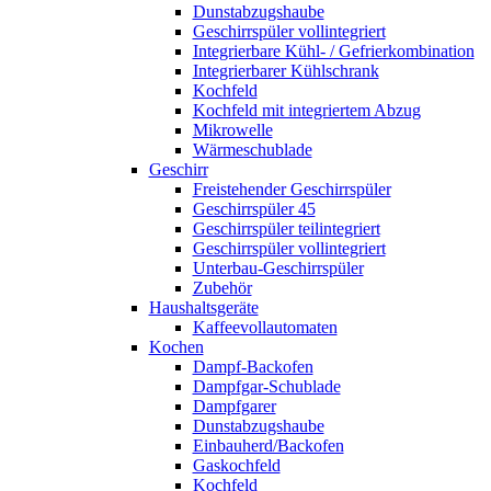
Dunstabzugshaube
Geschirrspüler vollintegriert
Integrierbare Kühl- / Gefrierkombination
Integrierbarer Kühlschrank
Kochfeld
Kochfeld mit integriertem Abzug
Mikrowelle
Wärmeschublade
Geschirr
Freistehender Geschirrspüler
Geschirrspüler 45
Geschirrspüler teilintegriert
Geschirrspüler vollintegriert
Unterbau-Geschirrspüler
Zubehör
Haushaltsgeräte
Kaffeevollautomaten
Kochen
Dampf-Backofen
Dampfgar-Schublade
Dampfgarer
Dunstabzugshaube
Einbauherd/Backofen
Gaskochfeld
Kochfeld