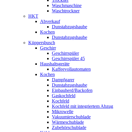
Trockner
Waschmaschine
Waschtrockner
HKT
Abverkauf
Dunstabzugshaube
Kochen
Dunstabzugshaube
Küppersbusch
Geschirr
Geschirrspüler
Geschirrspüler 45
Haushaltsgeräte
Kaffeevollautomaten
Kochen
Dampfgarer
Dunstabzugshaube
Einbauherd/Backofen
Gaskochfeld
Kochfeld
Kochfeld mit integriertem Abzug
Mikrowelle
Vakuumierschublade
Wärmeschublade
Zubehörschublade