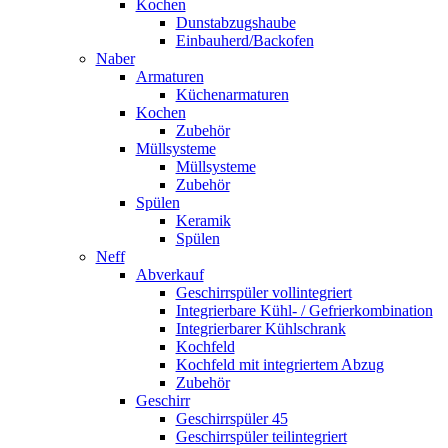
Kochen
Dunstabzugshaube
Einbauherd/Backofen
Naber
Armaturen
Küchenarmaturen
Kochen
Zubehör
Müllsysteme
Müllsysteme
Zubehör
Spülen
Keramik
Spülen
Neff
Abverkauf
Geschirrspüler vollintegriert
Integrierbare Kühl- / Gefrierkombination
Integrierbarer Kühlschrank
Kochfeld
Kochfeld mit integriertem Abzug
Zubehör
Geschirr
Geschirrspüler 45
Geschirrspüler teilintegriert