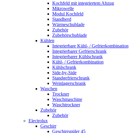
Kochfeld mit integriertem Abzug
Mikrowelle
Modul Kochfeld
Standherd
Wärmeschublade
Zubehör
Zubehörschublade
Kühlen
Integrierbare Kühl- / Gefrierkombination
Integrierbarer Gefrierschrank
Integrierbarer Kühlschrank
Kühl- / Gefrierkombination
Kühlschrank
Side-by-Side
Standgefrierschrank
Weinlagerschrank
Waschen
Trockner
Waschmaschine
Waschtrockner
Zubehör
Zubehör
Electrolux
Geschirr
Geschirrspüler 45