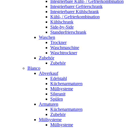
Integrierbare Kühl- / Gefrierkombination
Integrierbarer Gefrierschrank
Integrierbarer Kühlschrank
Kühl- / Gefrierkombination
Kühlschrank
Side-by-Side
Standgefrierschrank
Waschen
Trockner
Waschmaschine
Waschtrockner
Zubehör
Zubehör
Blanco
Abverkauf
Edelstahl
Küchenarmaturen
Müllsysteme
Silgranit
Spülen
Armaturen
Küchenarmaturen
Zubehör
Müllsysteme
Müllsysteme