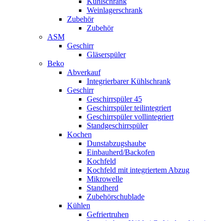
Kühlschrank
Weinlagerschrank
Zubehör
Zubehör
ASM
Geschirr
Gläserspüler
Beko
Abverkauf
Integrierbarer Kühlschrank
Geschirr
Geschirrspüler 45
Geschirrspüler teilintegriert
Geschirrspüler vollintegriert
Standgeschirrspüler
Kochen
Dunstabzugshaube
Einbauherd/Backofen
Kochfeld
Kochfeld mit integriertem Abzug
Mikrowelle
Standherd
Zubehörschublade
Kühlen
Gefriertruhen