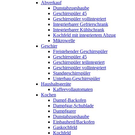
Abverkauf
Dunstabzugshaube
Geschirrspüler 45
Geschirrspüler vollintegriert
Integrierbarer Gefrierschrank
Integrierbarer Kühlschrank
Kochfeld mit integriertem Abzug
Mikrowelle
Geschirr
Freistehender Geschirrspüler
Geschirrspüler 45
Geschirrspüler teilintegriert
Geschirrspüler vollintegriert
Standgeschirrspüler
Unterbau-Geschirrspüler
Haushaltsgeräte
Kaffeevollautomaten
Kochen
Dampf-Backofen
Dampfgar-Schublade
Dampfgarer
Dunstabzugshaube
Einbauherd/Backofen
Gaskochfeld
Kochfeld