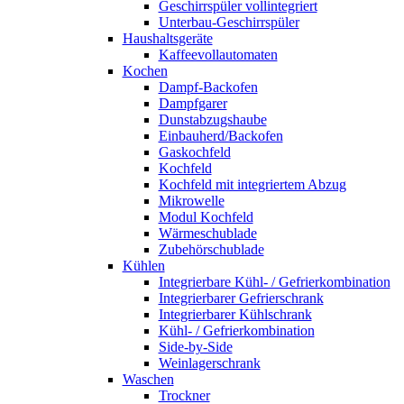
Geschirrspüler vollintegriert
Unterbau-Geschirrspüler
Haushaltsgeräte
Kaffeevollautomaten
Kochen
Dampf-Backofen
Dampfgarer
Dunstabzugshaube
Einbauherd/Backofen
Gaskochfeld
Kochfeld
Kochfeld mit integriertem Abzug
Mikrowelle
Modul Kochfeld
Wärmeschublade
Zubehörschublade
Kühlen
Integrierbare Kühl- / Gefrierkombination
Integrierbarer Gefrierschrank
Integrierbarer Kühlschrank
Kühl- / Gefrierkombination
Side-by-Side
Weinlagerschrank
Waschen
Trockner