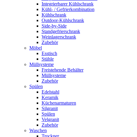
Integrierbarer Kühlschrank
Kühl- / Gefrierkombination
Kühlschrank
Outdoor-Kühlschrank
Side-by-Side
Standgefrierschrank
Weinlagerschrank
Zubehör
Möbel
Esstisch
Stühle
Müllsysteme
Freistehende Behälter
Müllsysteme
Zubehör
Spülen
Edelstahl
Keramik
Küchenarmaturen
Silgranit
Spülen
Velgranit
Zubehör
Waschen
Trockner