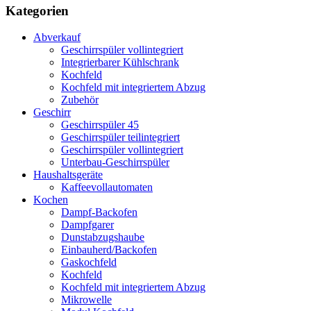
Kategorien
Abverkauf
Geschirrspüler vollintegriert
Integrierbarer Kühlschrank
Kochfeld
Kochfeld mit integriertem Abzug
Zubehör
Geschirr
Geschirrspüler 45
Geschirrspüler teilintegriert
Geschirrspüler vollintegriert
Unterbau-Geschirrspüler
Haushaltsgeräte
Kaffeevollautomaten
Kochen
Dampf-Backofen
Dampfgarer
Dunstabzugshaube
Einbauherd/Backofen
Gaskochfeld
Kochfeld
Kochfeld mit integriertem Abzug
Mikrowelle