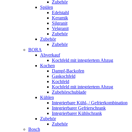
Zubehör
Spülen
Edelstahl
Keramik
Silgranit
Velgranit
Zubehör
Zubehör
Zubehör
BORA
Abverkauf
Kochfeld mit integriertem Abzug
Kochen
Dampf-Backofen
Gaskochfeld
Kochfeld
Kochfeld mit integriertem Abzug
Zubehörschublade
Kühlen
Integrierbare Kühl- / Gefrierkombination
Integrierbarer Gefrierschrank
Integrierbarer Kühlschrank
Zubehör
Zubehör
Bosch