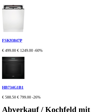
FSK93847P
€ 499.00
€ 1249.00
-60%
HB734G1B1
€ 588.50
€ 799.00
-26%
Abverkauf / Kochfeld mit