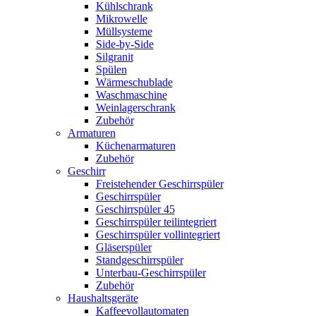
Kühlschrank
Mikrowelle
Müllsysteme
Side-by-Side
Silgranit
Spülen
Wärmeschublade
Waschmaschine
Weinlagerschrank
Zubehör
Armaturen
Küchenarmaturen
Zubehör
Geschirr
Freistehender Geschirrspüler
Geschirrspüler
Geschirrspüler 45
Geschirrspüler teilintegriert
Geschirrspüler vollintegriert
Gläserspüler
Standgeschirrspüler
Unterbau-Geschirrspüler
Zubehör
Haushaltsgeräte
Kaffeevollautomaten