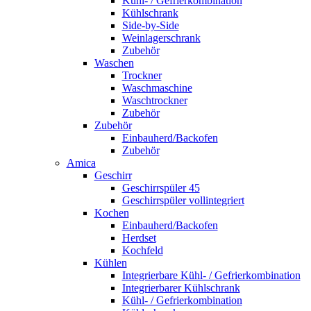
Kühl- / Gefrierkombination
Kühlschrank
Side-by-Side
Weinlagerschrank
Zubehör
Waschen
Trockner
Waschmaschine
Waschtrockner
Zubehör
Zubehör
Einbauherd/Backofen
Zubehör
Amica
Geschirr
Geschirrspüler 45
Geschirrspüler vollintegriert
Kochen
Einbauherd/Backofen
Herdset
Kochfeld
Kühlen
Integrierbare Kühl- / Gefrierkombination
Integrierbarer Kühlschrank
Kühl- / Gefrierkombination