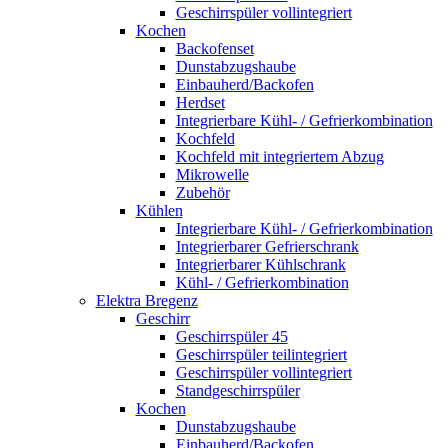
Geschirrspüler vollintegriert
Kochen
Backofenset
Dunstabzugshaube
Einbauherd/Backofen
Herdset
Integrierbare Kühl- / Gefrierkombination
Kochfeld
Kochfeld mit integriertem Abzug
Mikrowelle
Zubehör
Kühlen
Integrierbare Kühl- / Gefrierkombination
Integrierbarer Gefrierschrank
Integrierbarer Kühlschrank
Kühl- / Gefrierkombination
Elektra Bregenz
Geschirr
Geschirrspüler 45
Geschirrspüler teilintegriert
Geschirrspüler vollintegriert
Standgeschirrspüler
Kochen
Dunstabzugshaube
Einbauherd/Backofen