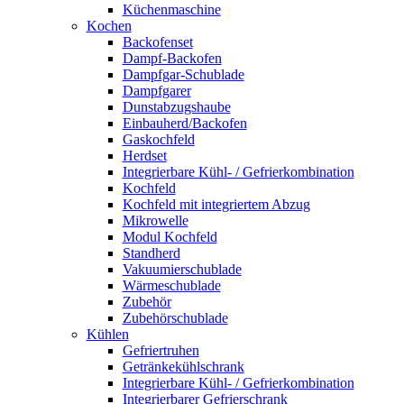
Küchenmaschine
Kochen
Backofenset
Dampf-Backofen
Dampfgar-Schublade
Dampfgarer
Dunstabzugshaube
Einbauherd/Backofen
Gaskochfeld
Herdset
Integrierbare Kühl- / Gefrierkombination
Kochfeld
Kochfeld mit integriertem Abzug
Mikrowelle
Modul Kochfeld
Standherd
Vakuumierschublade
Wärmeschublade
Zubehör
Zubehörschublade
Kühlen
Gefriertruhen
Getränkekühlschrank
Integrierbare Kühl- / Gefrierkombination
Integrierbarer Gefrierschrank