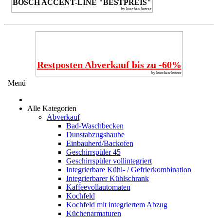
BOSCH ACCENT-LINE "BESTPREIS"
by kuechen-kutzer
Restposten Abverkauf bis zu -60%
by kuechen-kutzer
Menü
Alle Kategorien
Abverkauf
Bad-Waschbecken
Dunstabzugshaube
Einbauherd/Backofen
Geschirrspüler 45
Geschirrspüler vollintegriert
Integrierbare Kühl- / Gefrierkombination
Integrierbarer Kühlschrank
Kaffeevollautomaten
Kochfeld
Kochfeld mit integriertem Abzug
Küchenarmaturen