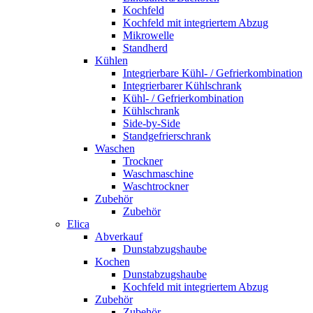
Kochfeld
Kochfeld mit integriertem Abzug
Mikrowelle
Standherd
Kühlen
Integrierbare Kühl- / Gefrierkombination
Integrierbarer Kühlschrank
Kühl- / Gefrierkombination
Kühlschrank
Side-by-Side
Standgefrierschrank
Waschen
Trockner
Waschmaschine
Waschtrockner
Zubehör
Zubehör
Elica
Abverkauf
Dunstabzugshaube
Kochen
Dunstabzugshaube
Kochfeld mit integriertem Abzug
Zubehör
Zubehör