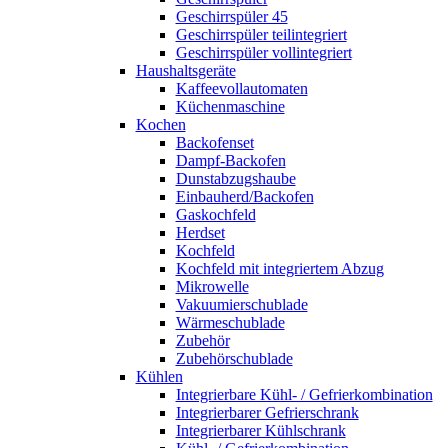
Geschirrspüler 45
Geschirrspüler teilintegriert
Geschirrspüler vollintegriert
Haushaltsgeräte
Kaffeevollautomaten
Küchenmaschine
Kochen
Backofenset
Dampf-Backofen
Dunstabzugshaube
Einbauherd/Backofen
Gaskochfeld
Herdset
Kochfeld
Kochfeld mit integriertem Abzug
Mikrowelle
Vakuumierschublade
Wärmeschublade
Zubehör
Zubehörschublade
Kühlen
Integrierbare Kühl- / Gefrierkombination
Integrierbarer Gefrierschrank
Integrierbarer Kühlschrank