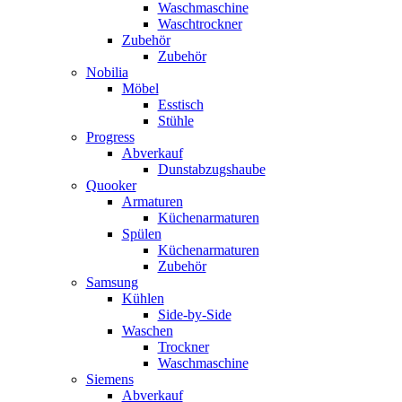
Waschmaschine
Waschtrockner
Zubehör
Zubehör
Nobilia
Möbel
Esstisch
Stühle
Progress
Abverkauf
Dunstabzugshaube
Quooker
Armaturen
Küchenarmaturen
Spülen
Küchenarmaturen
Zubehör
Samsung
Kühlen
Side-by-Side
Waschen
Trockner
Waschmaschine
Siemens
Abverkauf