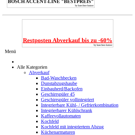
BOSCH ACCENT-LINE "BESTPREIS"
by kuechen-kutzer
Restposten Abverkauf bis zu -60%
by kuechen-kutzer
Menü
Alle Kategorien
Abverkauf
Bad-Waschbecken
Dunstabzugshaube
Einbauherd/Backofen
Geschirrspüler 45
Geschirrspüler vollintegriert
Integrierbare Kühl- / Gefrierkombination
Integrierbarer Kühlschrank
Kaffeevollautomaten
Kochfeld
Kochfeld mit integriertem Abzug
Küchenarmaturen