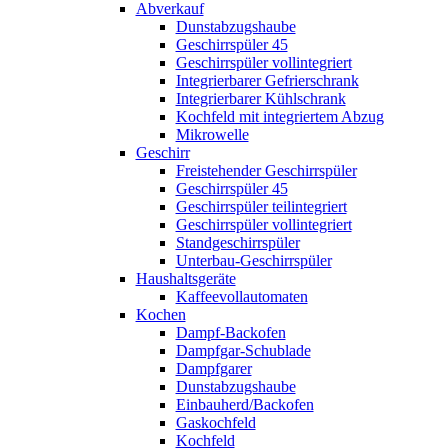
Abverkauf
Dunstabzugshaube
Geschirrspüler 45
Geschirrspüler vollintegriert
Integrierbarer Gefrierschrank
Integrierbarer Kühlschrank
Kochfeld mit integriertem Abzug
Mikrowelle
Geschirr
Freistehender Geschirrspüler
Geschirrspüler 45
Geschirrspüler teilintegriert
Geschirrspüler vollintegriert
Standgeschirrspüler
Unterbau-Geschirrspüler
Haushaltsgeräte
Kaffeevollautomaten
Kochen
Dampf-Backofen
Dampfgar-Schublade
Dampfgarer
Dunstabzugshaube
Einbauherd/Backofen
Gaskochfeld
Kochfeld