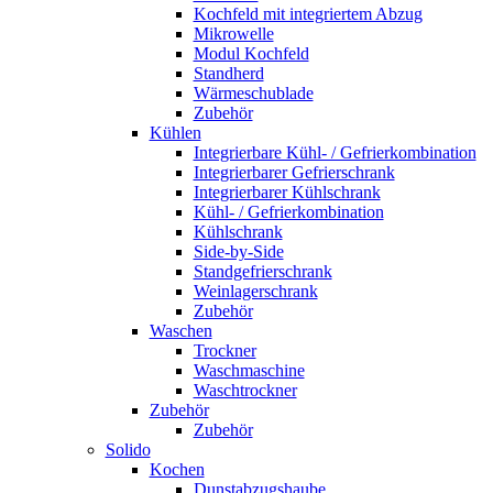
Kochfeld mit integriertem Abzug
Mikrowelle
Modul Kochfeld
Standherd
Wärmeschublade
Zubehör
Kühlen
Integrierbare Kühl- / Gefrierkombination
Integrierbarer Gefrierschrank
Integrierbarer Kühlschrank
Kühl- / Gefrierkombination
Kühlschrank
Side-by-Side
Standgefrierschrank
Weinlagerschrank
Zubehör
Waschen
Trockner
Waschmaschine
Waschtrockner
Zubehör
Zubehör
Solido
Kochen
Dunstabzugshaube