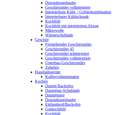
Dunstabzugshaube
Geschirrspüler vollintegriert
Integrierbare Kühl- / Gefrierkombination
Integrierbarer Kühlschrank
Kochfeld
Kochfeld mit integriertem Abzug
Mikrowelle
Wärmeschublade
Geschirr
Freistehender Geschirrspüler
Geschirrspüler 45
Geschirrspüler teilintegriert
Geschirrspüler vollintegriert
Unterbau-Geschirrspüler
Zubehör
Haushaltsgeräte
Kaffeevollautomaten
Kochen
Dampf-Backofen
Dampfgar-Schublade
Dampfgarer
Dunstabzugshaube
Einbauherd/Backofen
Gaskochfeld
Kochfeld