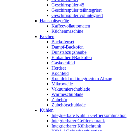
Geschirrspüler 45
Geschirrspüler teilintegriert
Geschirrspüler vollintegriert
Haushaltsgeräte
Kaffeevollautomaten
Küchenmaschine
Kochen
Backofenset
Dampf-Backofen
Dunstabzugshaube
Einbauherd/Backofen
Gaskochfeld
Herdset
Kochfeld
Kochfeld mit integriertem Abzug
Mikrowelle
Vakuumierschublade
Wärmeschublade
Zubehör
Zubehörschublade
Kühlen
Integrierbare Kühl- / Gefrierkombination
Integrierbarer Gefrierschrank
Integrierbarer Kühlschrank