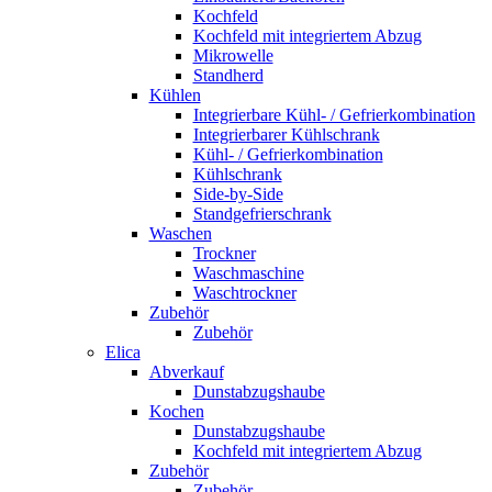
Kochfeld
Kochfeld mit integriertem Abzug
Mikrowelle
Standherd
Kühlen
Integrierbare Kühl- / Gefrierkombination
Integrierbarer Kühlschrank
Kühl- / Gefrierkombination
Kühlschrank
Side-by-Side
Standgefrierschrank
Waschen
Trockner
Waschmaschine
Waschtrockner
Zubehör
Zubehör
Elica
Abverkauf
Dunstabzugshaube
Kochen
Dunstabzugshaube
Kochfeld mit integriertem Abzug
Zubehör
Zubehör