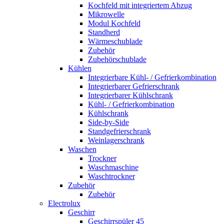
Kochfeld mit integriertem Abzug
Mikrowelle
Modul Kochfeld
Standherd
Wärmeschublade
Zubehör
Zubehörschublade
Kühlen
Integrierbare Kühl- / Gefrierkombination
Integrierbarer Gefrierschrank
Integrierbarer Kühlschrank
Kühl- / Gefrierkombination
Kühlschrank
Side-by-Side
Standgefrierschrank
Weinlagerschrank
Waschen
Trockner
Waschmaschine
Waschtrockner
Zubehör
Zubehör
Electrolux
Geschirr
Geschirrspüler 45