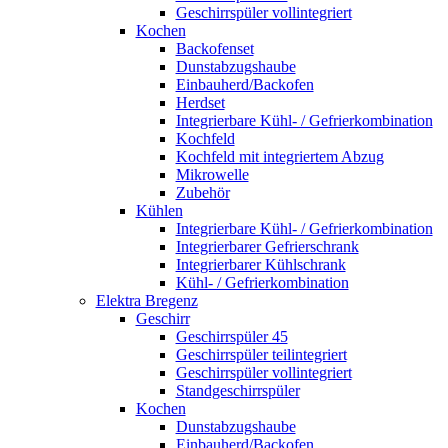
Geschirrspüler vollintegriert
Kochen
Backofenset
Dunstabzugshaube
Einbauherd/Backofen
Herdset
Integrierbare Kühl- / Gefrierkombination
Kochfeld
Kochfeld mit integriertem Abzug
Mikrowelle
Zubehör
Kühlen
Integrierbare Kühl- / Gefrierkombination
Integrierbarer Gefrierschrank
Integrierbarer Kühlschrank
Kühl- / Gefrierkombination
Elektra Bregenz
Geschirr
Geschirrspüler 45
Geschirrspüler teilintegriert
Geschirrspüler vollintegriert
Standgeschirrspüler
Kochen
Dunstabzugshaube
Einbauherd/Backofen