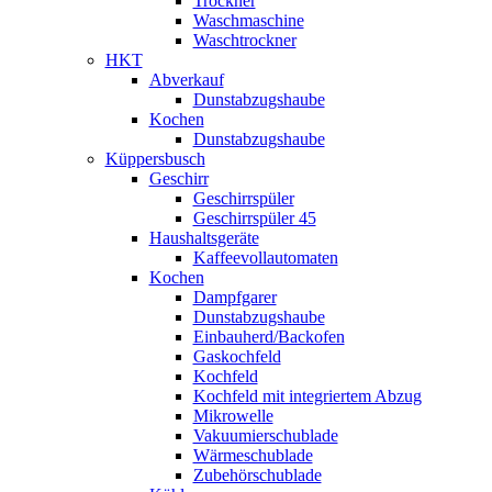
Trockner
Waschmaschine
Waschtrockner
HKT
Abverkauf
Dunstabzugshaube
Kochen
Dunstabzugshaube
Küppersbusch
Geschirr
Geschirrspüler
Geschirrspüler 45
Haushaltsgeräte
Kaffeevollautomaten
Kochen
Dampfgarer
Dunstabzugshaube
Einbauherd/Backofen
Gaskochfeld
Kochfeld
Kochfeld mit integriertem Abzug
Mikrowelle
Vakuumierschublade
Wärmeschublade
Zubehörschublade