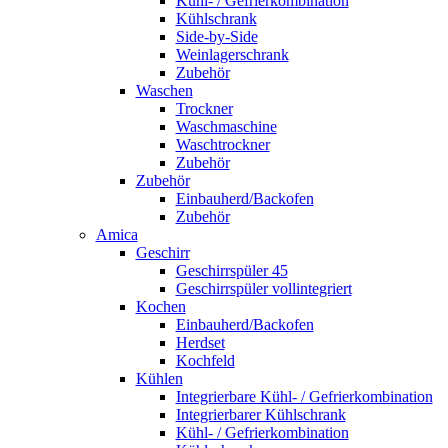
Kühl- / Gefrierkombination
Kühlschrank
Side-by-Side
Weinlagerschrank
Zubehör
Waschen
Trockner
Waschmaschine
Waschtrockner
Zubehör
Zubehör
Einbauherd/Backofen
Zubehör
Amica
Geschirr
Geschirrspüler 45
Geschirrspüler vollintegriert
Kochen
Einbauherd/Backofen
Herdset
Kochfeld
Kühlen
Integrierbare Kühl- / Gefrierkombination
Integrierbarer Kühlschrank
Kühl- / Gefrierkombination