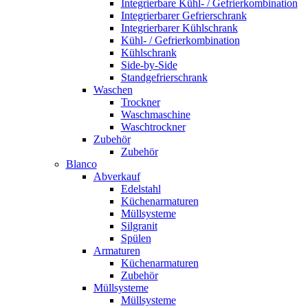
Integrierbare Kühl- / Gefrierkombination
Integrierbarer Gefrierschrank
Integrierbarer Kühlschrank
Kühl- / Gefrierkombination
Kühlschrank
Side-by-Side
Standgefrierschrank
Waschen
Trockner
Waschmaschine
Waschtrockner
Zubehör
Zubehör
Blanco
Abverkauf
Edelstahl
Küchenarmaturen
Müllsysteme
Silgranit
Spülen
Armaturen
Küchenarmaturen
Zubehör
Müllsysteme
Müllsysteme