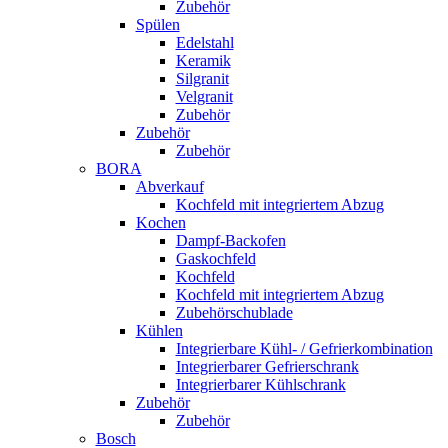
Zubehör
Spülen
Edelstahl
Keramik
Silgranit
Velgranit
Zubehör
Zubehör
Zubehör
BORA
Abverkauf
Kochfeld mit integriertem Abzug
Kochen
Dampf-Backofen
Gaskochfeld
Kochfeld
Kochfeld mit integriertem Abzug
Zubehörschublade
Kühlen
Integrierbare Kühl- / Gefrierkombination
Integrierbarer Gefrierschrank
Integrierbarer Kühlschrank
Zubehör
Zubehör
Bosch