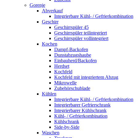
Gorenje
Abverkauf
Integrierbare Kühl- / Gefrierkombination
Geschirr
Geschirrspüler 45
Geschirrspüler teilintegriert
Geschirrspüler vollintegriert
Kochen
Dampf-Backofen
Dunstabzugshaube
Einbauherd/Backofen
Herdset
Kochfeld
Kochfeld mit integriertem Abzug
Mikrowelle
Zubehörschublade
Kühlen
Integrierbare Kühl- / Gefrierkombination
Integrierbarer Gefrierschrank
Integrierbarer Kühlschrank
Kühl- / Gefrierkombination
Kühlschrank
Side-by-Side
Waschen