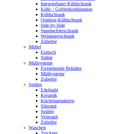
Integrierbarer Kühlschrank
Kühl- / Gefrierkombination
Kühlschrank
Outdoor-Kühlschrank
Side-by-Side
Standgefrierschrank
Weinlagerschrank
Zubehör
Möbel
Esstisch
Stühle
Müllsysteme
Freistehende Behälter
Müllsysteme
Zubehör
Spülen
Edelstahl
Keramik
Küchenarmaturen
Silgranit
Spülen
Velgranit
Zubehör
Waschen
Trockner