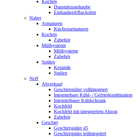
Kochen
Dunstabzugshaube
Einbauherd/Backofen
Naber
Armaturen
Küchenarmaturen
Kochen
Zubehör
Müllsysteme
Müllsysteme
Zubehör
Spülen
Keramik
Spülen
Neff
Abverkauf
Geschirrspüler vollintegriert
Integrierbare Kühl- / Gefrierkombination
Integrierbarer Kühlschrank
Kochfeld
Kochfeld mit integriertem Abzug
Zubehör
Geschirr
Geschirrspüler 45
Geschirrspüler teilintegriert