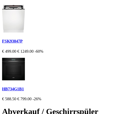
FSK93847P
€ 499.00
€ 1249.00
-60%
HB734G1B1
€ 588.50
€ 799.00
-26%
Abverkauf / Geschirrspüler