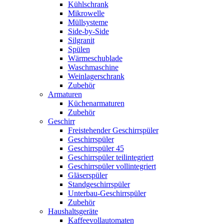
Kühlschrank
Mikrowelle
Müllsysteme
Side-by-Side
Silgranit
Spülen
Wärmeschublade
Waschmaschine
Weinlagerschrank
Zubehör
Armaturen
Küchenarmaturen
Zubehör
Geschirr
Freistehender Geschirrspüler
Geschirrspüler
Geschirrspüler 45
Geschirrspüler teilintegriert
Geschirrspüler vollintegriert
Gläserspüler
Standgeschirrspüler
Unterbau-Geschirrspüler
Zubehör
Haushaltsgeräte
Kaffeevollautomaten