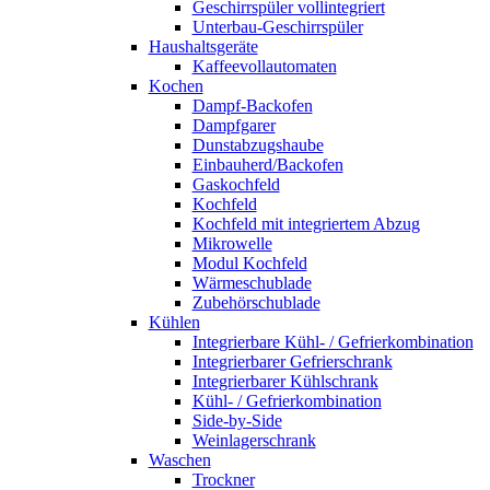
Geschirrspüler vollintegriert
Unterbau-Geschirrspüler
Haushaltsgeräte
Kaffeevollautomaten
Kochen
Dampf-Backofen
Dampfgarer
Dunstabzugshaube
Einbauherd/Backofen
Gaskochfeld
Kochfeld
Kochfeld mit integriertem Abzug
Mikrowelle
Modul Kochfeld
Wärmeschublade
Zubehörschublade
Kühlen
Integrierbare Kühl- / Gefrierkombination
Integrierbarer Gefrierschrank
Integrierbarer Kühlschrank
Kühl- / Gefrierkombination
Side-by-Side
Weinlagerschrank
Waschen
Trockner