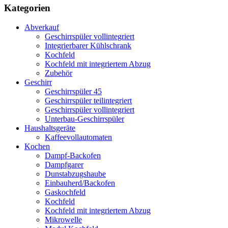
Kategorien
Abverkauf
Geschirrspüler vollintegriert
Integrierbarer Kühlschrank
Kochfeld
Kochfeld mit integriertem Abzug
Zubehör
Geschirr
Geschirrspüler 45
Geschirrspüler teilintegriert
Geschirrspüler vollintegriert
Unterbau-Geschirrspüler
Haushaltsgeräte
Kaffeevollautomaten
Kochen
Dampf-Backofen
Dampfgarer
Dunstabzugshaube
Einbauherd/Backofen
Gaskochfeld
Kochfeld
Kochfeld mit integriertem Abzug
Mikrowelle