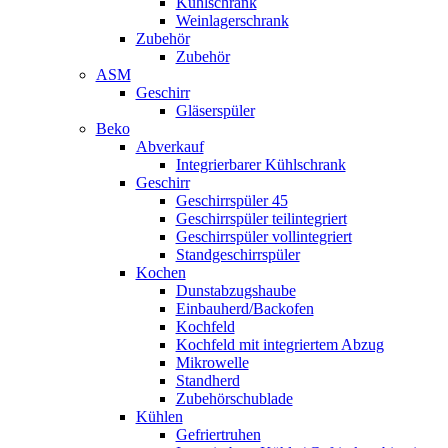
Kühlschrank
Weinlagerschrank
Zubehör
Zubehör
ASM
Geschirr
Gläserspüler
Beko
Abverkauf
Integrierbarer Kühlschrank
Geschirr
Geschirrspüler 45
Geschirrspüler teilintegriert
Geschirrspüler vollintegriert
Standgeschirrspüler
Kochen
Dunstabzugshaube
Einbauherd/Backofen
Kochfeld
Kochfeld mit integriertem Abzug
Mikrowelle
Standherd
Zubehörschublade
Kühlen
Gefriertruhen