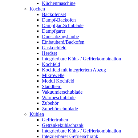
Küchenmaschine
Kochen
Backofenset
Dampf-Backofen
Dampfgar-Schublade
Dampfgarer
Dunstabzugshaube
Einbauherd/Backofen
Gaskochfeld
Herdset
Integrierbare Kühl- / Gefrierkombination
Kochfeld
Kochfeld mit integriertem Abzug
Mikrowelle
Modul Kochfeld
Standherd
Vakuumierschublade
Wärmeschublade
Zubehör
Zubehörschublade
Kühlen
Gefriertruhen
Getränkekühlschrank
Integrierbare Kühl- / Gefrierkombination
Integrierbarer Gefrierschrank