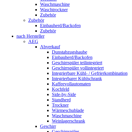
Waschmaschine
Waschtrockner
Zubehör
Zubehör
Einbauherd/Backofen
Zubehör
nach Hersteller
AEG
Abverkauf
Dunstabzugshaube
Einbauherd/Backofen
Geschirrspüler teilintegriert
Geschirrspüler vollintegriert
Integrierbare Kühl- / Gefrierkombination
Integrierbarer Kühlschrank
Kaffeevollautomaten
Kochfeld
Side-by-Side
Standherd
Trockner
Wärmeschublade
Waschmaschine
Weinlagerschrank
Geschirr
Geschirrspüler