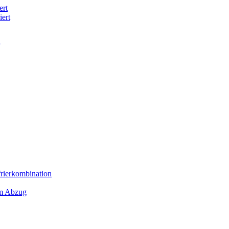
ert
iert
frierkombination
em Abzug