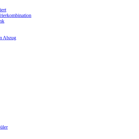
iert
frierkombination
ank
em Abzug
üler