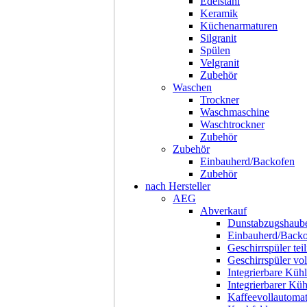
Edelstahl
Keramik
Küchenarmaturen
Silgranit
Spülen
Velgranit
Zubehör
Waschen
Trockner
Waschmaschine
Waschtrockner
Zubehör
Zubehör
Einbauherd/Backofen
Zubehör
nach Hersteller
AEG
Abverkauf
Dunstabzugshaub
Einbauherd/Back
Geschirrspüler teil
Geschirrspüler voll
Integrierbare Kühl
Integrierbarer Kü
Kaffeevollautoma