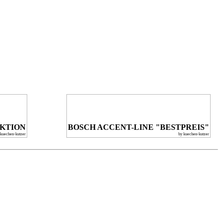
KTION
BOSCH ACCENT-LINE "BESTPREIS"
 kuechen-kutzer
by kuechen-kutzer