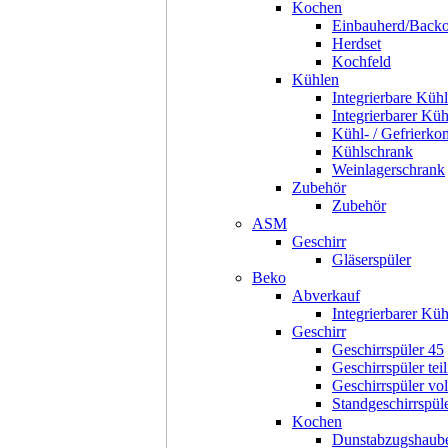
Kochen
Einbauherd/Back
Herdset
Kochfeld
Kühlen
Integrierbare Kühl
Integrierbarer Kü
Kühl- / Gefrierko
Kühlschrank
Weinlagerschrank
Zubehör
Zubehör
ASM
Geschirr
Gläserspüler
Beko
Abverkauf
Integrierbarer Kü
Geschirr
Geschirrspüler 45
Geschirrspüler teil
Geschirrspüler voll
Standgeschirrspül
Kochen
Dunstabzugshaub