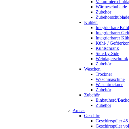
Vakuumierschubl
Wärmeschublade
Zubehör
Zubehörschublad
Kühlen
Integrierbare Kühl
Integrierbarer Gef
Integrierbarer Kü
Kühl- / Gefrierko
Kühlschrank
Side-by-Side
Weinlagerschrank
Zubehör
Waschen
Trockner
Waschmaschine
Waschtrockner
Zubehör
Zubehör
Einbauherd/Back
Zubehör
Amica
Geschirr
Geschirrspüler 45
Geschirrspüler voll