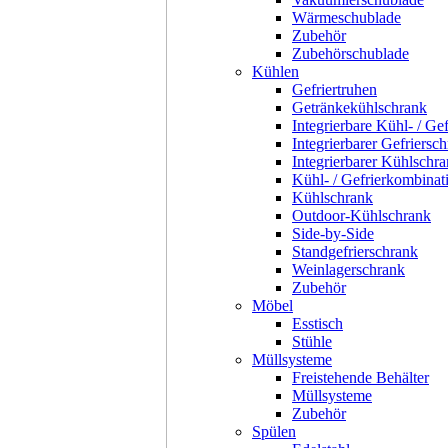
Wärmeschublade
Zubehör
Zubehörschublade
Kühlen
Gefriertruhen
Getränkekühlschrank
Integrierbare Kühl- / Ge
Integrierbarer Gefriersc
Integrierbarer Kühlschr
Kühl- / Gefrierkombinat
Kühlschrank
Outdoor-Kühlschrank
Side-by-Side
Standgefrierschrank
Weinlagerschrank
Zubehör
Möbel
Esstisch
Stühle
Müllsysteme
Freistehende Behälter
Müllsysteme
Zubehör
Spülen