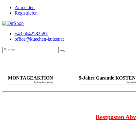
Anmelden
Registrieren
+43 6642582587
office@kuechen-kutzer.at
MONTAGEAKTION
5-Jahre Garantie KOSTE
by kuechen-kutzer
by kuech
Restposten Abv