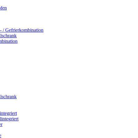
ofen
- / Gefrierkombination
hlschrank
mbination
hlschrank
integriert
integriert
er
e