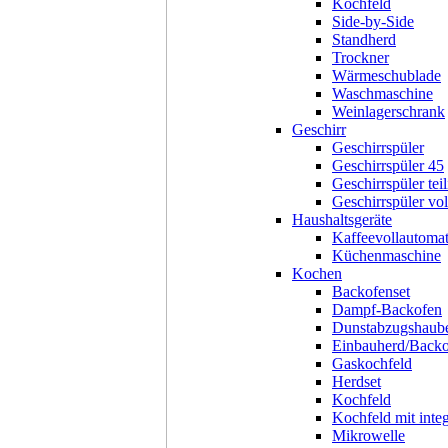
Kochfeld
Side-by-Side
Standherd
Trockner
Wärmeschublade
Waschmaschine
Weinlagerschrank
Geschirr
Geschirrspüler
Geschirrspüler 45
Geschirrspüler teil
Geschirrspüler voll
Haushaltsgeräte
Kaffeevollautoma
Küchenmaschine
Kochen
Backofenset
Dampf-Backofen
Dunstabzugshaub
Einbauherd/Back
Gaskochfeld
Herdset
Kochfeld
Kochfeld mit inte
Mikrowelle