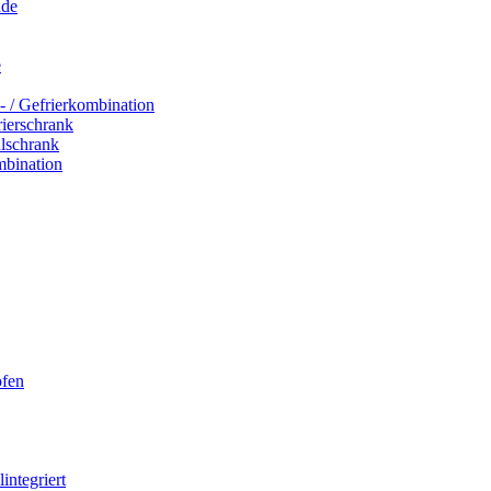
ade
e
- / Gefrierkombination
rierschrank
hlschrank
mbination
ofen
integriert