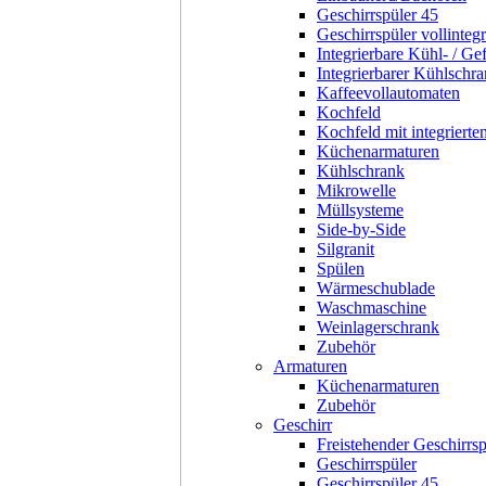
Geschirrspüler 45
Geschirrspüler vollintegr
Integrierbare Kühl- / Ge
Integrierbarer Kühlschr
Kaffeevollautomaten
Kochfeld
Kochfeld mit integriert
Küchenarmaturen
Kühlschrank
Mikrowelle
Müllsysteme
Side-by-Side
Silgranit
Spülen
Wärmeschublade
Waschmaschine
Weinlagerschrank
Zubehör
Armaturen
Küchenarmaturen
Zubehör
Geschirr
Freistehender Geschirrsp
Geschirrspüler
Geschirrspüler 45