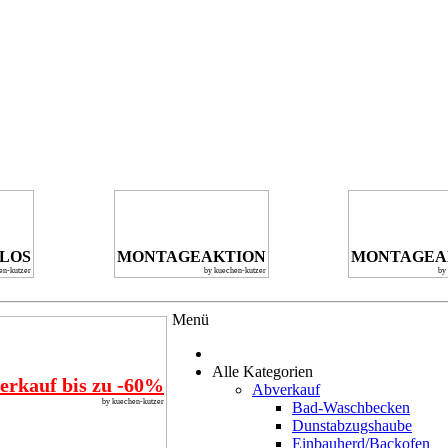
NLOS
MONTAGEAKTION
MONTAGEA
en-kutzer
by kuechen-kutzer
by
Menü
Alle Kategorien
erkauf bis zu -60%
Abverkauf
by kuechen-kutzer
Bad-Waschbecken
Dunstabzugshaube
Einbauherd/Backofen