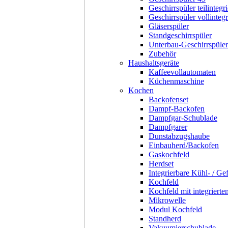
Geschirrspüler teilintegri
Geschirrspüler vollintegr
Gläserspüler
Standgeschirrspüler
Unterbau-Geschirrspüler
Zubehör
Haushaltsgeräte
Kaffeevollautomaten
Küchenmaschine
Kochen
Backofenset
Dampf-Backofen
Dampfgar-Schublade
Dampfgarer
Dunstabzugshaube
Einbauherd/Backofen
Gaskochfeld
Herdset
Integrierbare Kühl- / Ge
Kochfeld
Kochfeld mit integriert
Mikrowelle
Modul Kochfeld
Standherd
Vakuumierschublade