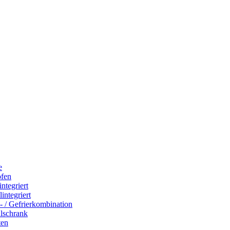
e
ofen
integriert
integriert
- / Gefrierkombination
hlschrank
ten