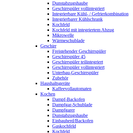
Dunstabzugshaube
Geschirrspüler vollintegriert
Integrierbare Kühl- / Gefrierkombination
Integrierbarer Kühlschrank
Kochfeld
Kochfeld mit integriertem Abzug
Mikrowelle
Wärmeschublade
Geschirr
Freistehender Geschirrspüler
Geschirrspüler 45
Geschirrspüler teilintegriert
Geschirrspüler vollintegriert
Unterbau-Geschirrspüler
Zubehör
Haushaltsgeräte
Kaffeevollautomaten
Kochen
Dampf-Backofen
Dampfgar-Schublade
Dampfgarer
Dunstabzugshaube
Einbauherd/Backofen
Gaskochfeld
Kochfeld