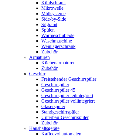
Kühlschrank
Mikrowelle
Müllsysteme
Side-by-Side
Silgranit
Spülen
Wärmeschublade
Waschmaschine
Weinlagerschrank
Zubehör
Armaturen
Küchenarmaturen
Zubehör
Geschirr
Freistehender Geschirrspüler
Geschirrspüler
Geschirrspüler 45
Geschirrspüler teilintegriert
Geschirrspüler vollintegriert
Gläserspüler
Standgeschirrspüler
Unterbau-Geschirrspüler
Zubehör
Haushaltsgeräte
Kaffeevollautomaten