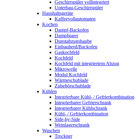
Geschirrspüler vollintegriert
Unterbau-Geschirrspüler
Haushaltsgeräte
Kaffeevollautomaten
Kochen
Dampf-Backofen
Dampfgarer
Dunstabzugshaube
Einbauherd/Backofen
Gaskochfeld
Kochfeld
Kochfeld mit integriertem Abzug
Mikrowelle
Modul Kochfeld
Wärmeschublade
Zubehörschublade
Kühlen
Integrierbare Kühl- / Gefrierkombination
Integrierbarer Gefrierschrank
Integrierbarer Kühlschrank
Kühl- / Gefrierkombination
Side-by-Side
Weinlagerschrank
Waschen
Trockner