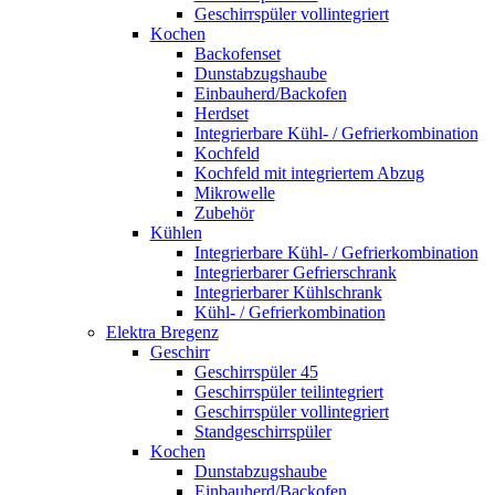
Geschirrspüler vollintegriert
Kochen
Backofenset
Dunstabzugshaube
Einbauherd/Backofen
Herdset
Integrierbare Kühl- / Gefrierkombination
Kochfeld
Kochfeld mit integriertem Abzug
Mikrowelle
Zubehör
Kühlen
Integrierbare Kühl- / Gefrierkombination
Integrierbarer Gefrierschrank
Integrierbarer Kühlschrank
Kühl- / Gefrierkombination
Elektra Bregenz
Geschirr
Geschirrspüler 45
Geschirrspüler teilintegriert
Geschirrspüler vollintegriert
Standgeschirrspüler
Kochen
Dunstabzugshaube
Einbauherd/Backofen