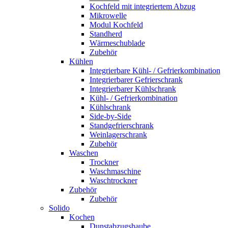
Kochfeld mit integriertem Abzug
Mikrowelle
Modul Kochfeld
Standherd
Wärmeschublade
Zubehör
Kühlen
Integrierbare Kühl- / Gefrierkombination
Integrierbarer Gefrierschrank
Integrierbarer Kühlschrank
Kühl- / Gefrierkombination
Kühlschrank
Side-by-Side
Standgefrierschrank
Weinlagerschrank
Zubehör
Waschen
Trockner
Waschmaschine
Waschtrockner
Zubehör
Zubehör
Solido
Kochen
Dunstabzugshaube