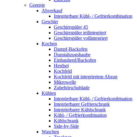
Gorenje
Abverkauf
Integrierbare Kühl- / Gefrierkombination
Geschirr
Geschirrspüler 45
Geschirrspüler teilintegriert
Geschirrspüler vollintegriert
Kochen
Dampf-Backofen
Dunstabzugshaube
Einbauherd/Backofen
Herdset
Kochfeld
Kochfeld mit integriertem Abzug
Mikrowelle
Zubehörschublade
Kühlen
Integrierbare Kühl- / Gefrierkombination
Integrierbarer Gefrierschrank
Integrierbarer Kühlschrank
Kühl- / Gefrierkombination
Kühlschrank
Side-by-Side
Waschen