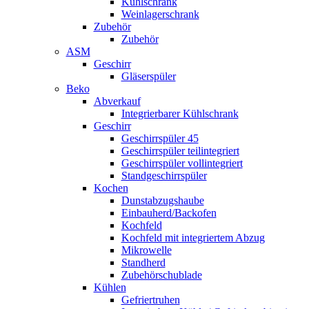
Kühlschrank
Weinlagerschrank
Zubehör
Zubehör
ASM
Geschirr
Gläserspüler
Beko
Abverkauf
Integrierbarer Kühlschrank
Geschirr
Geschirrspüler 45
Geschirrspüler teilintegriert
Geschirrspüler vollintegriert
Standgeschirrspüler
Kochen
Dunstabzugshaube
Einbauherd/Backofen
Kochfeld
Kochfeld mit integriertem Abzug
Mikrowelle
Standherd
Zubehörschublade
Kühlen
Gefriertruhen