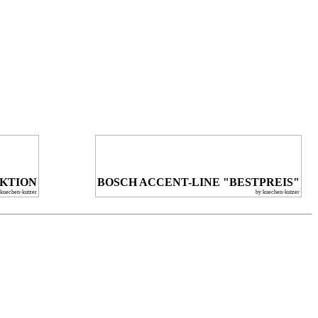
KTION
BOSCH ACCENT-LINE "BESTPREIS"
 kuechen-kutzer
by kuechen-kutzer