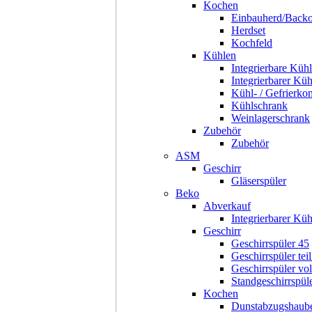
Kochen
Einbauherd/Back
Herdset
Kochfeld
Kühlen
Integrierbare Kühl
Integrierbarer Kü
Kühl- / Gefrierko
Kühlschrank
Weinlagerschrank
Zubehör
Zubehör
ASM
Geschirr
Gläserspüler
Beko
Abverkauf
Integrierbarer Kü
Geschirr
Geschirrspüler 45
Geschirrspüler teil
Geschirrspüler voll
Standgeschirrspül
Kochen
Dunstabzugshaub