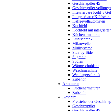
Geschirrspüler 45
Geschirrspüler vollintegr
Integrierbare Kühl- / Ge
Integrierbarer Kühlschr
Kaffeevollautomaten
Kochfeld
Kochfeld mit integriert
Küchenarmaturen
Kühlschrank
Mikrowelle
Müllsysteme
Side-by-Side
Silgranit
Spülen
Wärmeschublade
Waschmaschine
Weinlagerschrank
Zubehör
Armaturen
Küchenarmaturen
Zubehör
Geschirr
Freistehender Geschirrsp
Geschirrspüler
Geschirrspüler 45