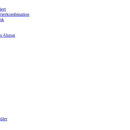
iert
frierkombination
ank
em Abzug
üler