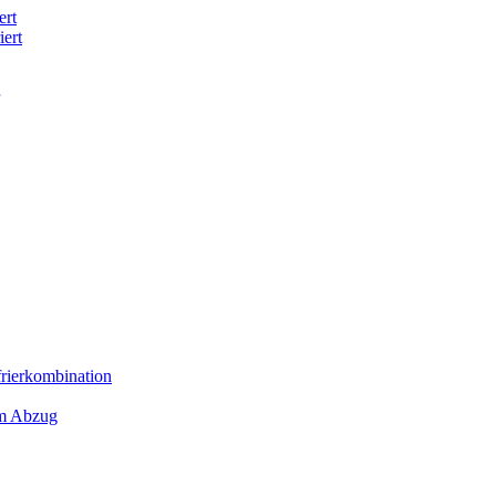
ert
iert
frierkombination
em Abzug