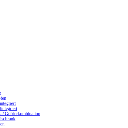
e
ofen
integriert
integriert
- / Gefrierkombination
hlschrank
ten