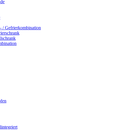
ade
e
- / Gefrierkombination
rierschrank
hlschrank
mbination
ofen
integriert