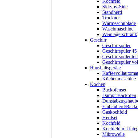
Kochfeld
Side-by-Side
Standherd
Trockner
Wärmeschublade
Waschmaschine
Weinlagerschrank
Geschirr
Geschirrspüler
Geschirrspüler 45
Geschirrspüler teil
Geschirrspüler voll
Haushaltsgeräte
Kaffeevollautoma
Küchenmaschine
Kochen
Backofenset
Dampf-Backofen
Dunstabzugshaub
Einbauherd/Back
Gaskochfeld
Herdset
Kochfeld
Kochfeld mit inte
Mikrowelle