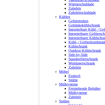
Wärmeschublade
Zubehör
Zubehörschublade
Kühlen
Gefriertruhen
Getränkekühlschrank
Integrierbare Kühl- / Ge
Integrierbarer Gefriersc
Integrierbarer Kühlschr
Kühl- / Gefrierkombinat
Kühlschrank
Outdoor-Kühlschrank
Side-by-Side
Standgefrierschrank
Weinlagerschrank
Zubehör
Möbel
Esstisch
Stühle
Müllsysteme
Freistehende Behälter
Müllsysteme
Zubehör
Spülen