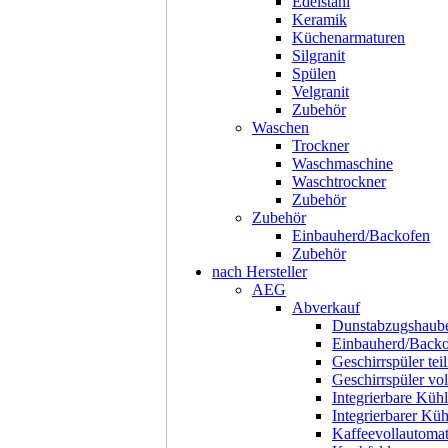
Edelstahl
Keramik
Küchenarmaturen
Silgranit
Spülen
Velgranit
Zubehör
Waschen
Trockner
Waschmaschine
Waschtrockner
Zubehör
Zubehör
Einbauherd/Backofen
Zubehör
nach Hersteller
AEG
Abverkauf
Dunstabzugshaub
Einbauherd/Back
Geschirrspüler teil
Geschirrspüler voll
Integrierbare Kühl
Integrierbarer Kü
Kaffeevollautoma