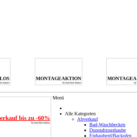
NLOS
MONTAGEAKTION
MONTAGEA
en-kutzer
by kuechen-kutzer
by
Menü
Alle Kategorien
erkauf bis zu -60%
Abverkauf
by kuechen-kutzer
Bad-Waschbecken
Dunstabzugshaube
Einbauherd/Backofen