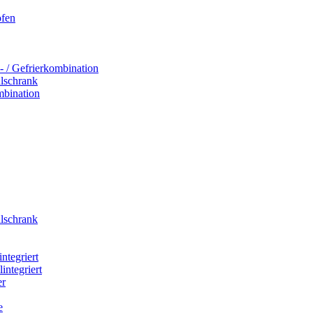
ofen
- / Gefrierkombination
hlschrank
mbination
hlschrank
integriert
integriert
er
e