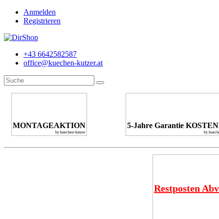
Anmelden
Registrieren
+43 6642582587
office@kuechen-kutzer.at
MONTAGEAKTION
5-Jahre Garantie KOSTE
by kuechen-kutzer
by kuech
Restposten Abv