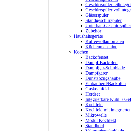
Geschirrspüler teilintegri
Geschirrspüler vollintegr
Gläserspüler
Standgeschirrspüler
Unterbau-Geschirrspüler
Zubehör
Haushaltsgeräte
Kaffeevollautomaten
Küchenmaschine
Kochen
Backofenset
Dampf-Backofen
Dampfgar-Schublade
Dampfgarer
Dunstabzugshaube
Einbauherd/Backofen
Gaskochfeld
Herdset
Integrierbare Kühl- / Ge
Kochfeld
Kochfeld mit integriert
Mikrowelle
Modul Kochfeld
Standherd
Vakuumierschublade