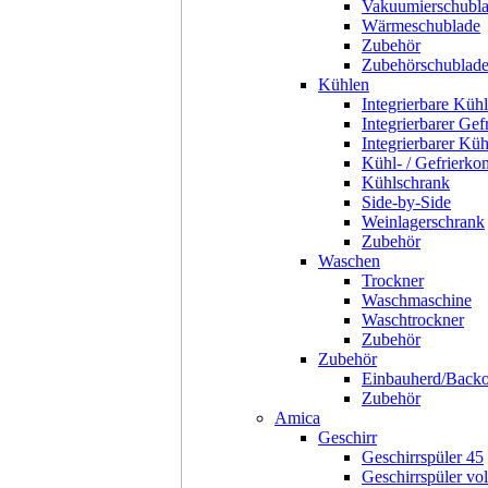
Vakuumierschubl
Wärmeschublade
Zubehör
Zubehörschublad
Kühlen
Integrierbare Kühl
Integrierbarer Gef
Integrierbarer Kü
Kühl- / Gefrierko
Kühlschrank
Side-by-Side
Weinlagerschrank
Zubehör
Waschen
Trockner
Waschmaschine
Waschtrockner
Zubehör
Zubehör
Einbauherd/Back
Zubehör
Amica
Geschirr
Geschirrspüler 45
Geschirrspüler voll