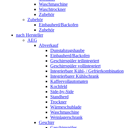
Waschmaschine
Waschtrockner
Zubehör
Zubehör
Einbauherd/Backofen
Zubehör
nach Hersteller
AEG
Abverkauf
Dunstabzugshaube
Einbauherd/Backofen
Geschirrspüler teilintegriert
Geschirrspüler vollintegriert
Integrierbare Kühl- / Gefrierkombination
Integrierbarer Kühlschrank
Kaffeevollautomaten
Kochfeld
Side-by-Side
Standherd
Trockner
Wärmeschublade
Waschmaschine
Weinlagerschrank
Geschirr
Geschirrspüler