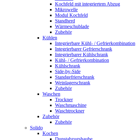
Kochfeld mit integriertem Abzug
Mikrowelle
Modul Kochfeld
Standherd
Wärmeschublade
Zubehör
Kühlen
Integrierbare Kühl- / Gefrierkombination
Integrierbarer Gefrierschrank
Integrierbarer Kühlschrank
Kühl- / Gefrierkombination
Kühlschrank
Side-by-Side
Standgefrierschrank
Weinlagerschrank
Zubehör
Waschen
Trockner
Waschmaschine
Waschtrockner
Zubehör
Zubehör
Solido
Kochen
Dunstabzugshaube