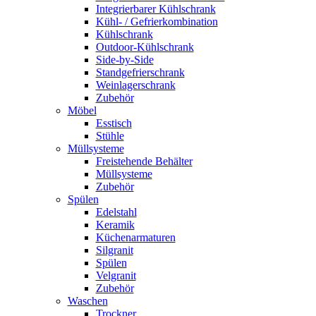
Integrierbarer Kühlschrank
Kühl- / Gefrierkombination
Kühlschrank
Outdoor-Kühlschrank
Side-by-Side
Standgefrierschrank
Weinlagerschrank
Zubehör
Möbel
Esstisch
Stühle
Müllsysteme
Freistehende Behälter
Müllsysteme
Zubehör
Spülen
Edelstahl
Keramik
Küchenarmaturen
Silgranit
Spülen
Velgranit
Zubehör
Waschen
Trockner