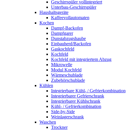
Geschirrspüler vollintegriert
Unterbau-Geschirrspüler
Haushaltsgeräte
Kaffeevollautomaten
Kochen
Dampf-Backofen
Dampfgarer
Dunstabzugshaube
Einbauherd/Backofen
Gaskochfeld
Kochfeld
Kochfeld mit integriertem Abzug
Mikrowelle
Modul Kochfeld
Wärmeschublade
Zubehörschublade
Kühlen
Integrierbare Kühl- / Gefrierkombination
Integrierbarer Gefrierschrank
Integrierbarer Kühlschrank
Kühl- / Gefrierkombination
Side-by-Side
Weinlagerschrank
Waschen
Trockner