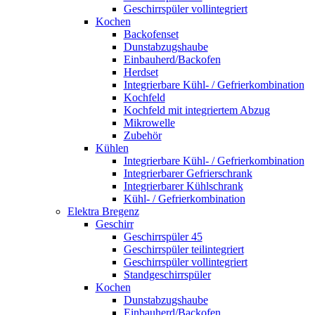
Geschirrspüler vollintegriert
Kochen
Backofenset
Dunstabzugshaube
Einbauherd/Backofen
Herdset
Integrierbare Kühl- / Gefrierkombination
Kochfeld
Kochfeld mit integriertem Abzug
Mikrowelle
Zubehör
Kühlen
Integrierbare Kühl- / Gefrierkombination
Integrierbarer Gefrierschrank
Integrierbarer Kühlschrank
Kühl- / Gefrierkombination
Elektra Bregenz
Geschirr
Geschirrspüler 45
Geschirrspüler teilintegriert
Geschirrspüler vollintegriert
Standgeschirrspüler
Kochen
Dunstabzugshaube
Einbauherd/Backofen