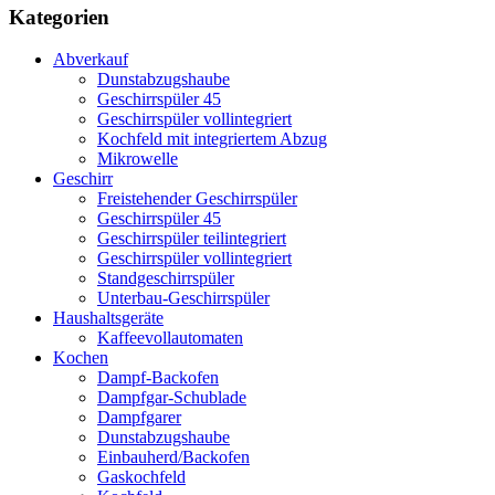
Kategorien
Abverkauf
Dunstabzugshaube
Geschirrspüler 45
Geschirrspüler vollintegriert
Kochfeld mit integriertem Abzug
Mikrowelle
Geschirr
Freistehender Geschirrspüler
Geschirrspüler 45
Geschirrspüler teilintegriert
Geschirrspüler vollintegriert
Standgeschirrspüler
Unterbau-Geschirrspüler
Haushaltsgeräte
Kaffeevollautomaten
Kochen
Dampf-Backofen
Dampfgar-Schublade
Dampfgarer
Dunstabzugshaube
Einbauherd/Backofen
Gaskochfeld