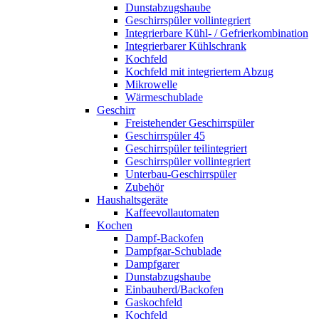
Dunstabzugshaube
Geschirrspüler vollintegriert
Integrierbare Kühl- / Gefrierkombination
Integrierbarer Kühlschrank
Kochfeld
Kochfeld mit integriertem Abzug
Mikrowelle
Wärmeschublade
Geschirr
Freistehender Geschirrspüler
Geschirrspüler 45
Geschirrspüler teilintegriert
Geschirrspüler vollintegriert
Unterbau-Geschirrspüler
Zubehör
Haushaltsgeräte
Kaffeevollautomaten
Kochen
Dampf-Backofen
Dampfgar-Schublade
Dampfgarer
Dunstabzugshaube
Einbauherd/Backofen
Gaskochfeld
Kochfeld