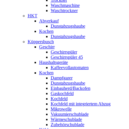
Trockner
Waschmaschine
Waschtrockner
HKT
Abverkauf
Dunstabzugshaube
Kochen
Dunstabzugshaube
Küppersbusch
Geschirr
Geschirrspüler
Geschirrspüler 45
Haushaltsgeräte
Kaffeevollautomaten
Kochen
Dampfgarer
Dunstabzugshaube
Einbauherd/Backofen
Gaskochfeld
Kochfeld
Kochfeld mit integriertem Abzug
Mikrowelle
Vakuumierschublade
Wärmeschublade
Zubehörschublade