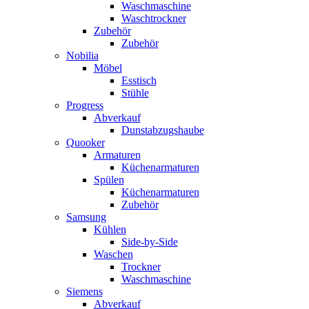
Waschmaschine
Waschtrockner
Zubehör
Zubehör
Nobilia
Möbel
Esstisch
Stühle
Progress
Abverkauf
Dunstabzugshaube
Quooker
Armaturen
Küchenarmaturen
Spülen
Küchenarmaturen
Zubehör
Samsung
Kühlen
Side-by-Side
Waschen
Trockner
Waschmaschine
Siemens
Abverkauf