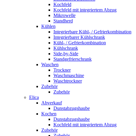
Kochfeld
Kochfeld mit integriertem Abzug
Mikrowelle
Standherd
Kühlen
Integrierbare Kühl- / Gefrierkombination
Integrierbarer Kühlschrank
Kühl- / Gefrierkombination
Kühlschrank
Side-by-Side
Standgefrierschrank
Waschen
Trockner
Waschmaschine
Waschtrockner
Zubehör
Zubehör
Elica
Abverkauf
Dunstabzugshaube
Kochen
Dunstabzugshaube
Kochfeld mit integriertem Abzug
Zubehör
Zubehör