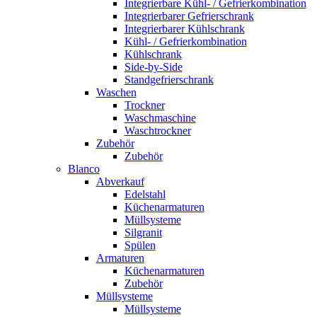
Integrierbare Kühl- / Gefrierkombination
Integrierbarer Gefrierschrank
Integrierbarer Kühlschrank
Kühl- / Gefrierkombination
Kühlschrank
Side-by-Side
Standgefrierschrank
Waschen
Trockner
Waschmaschine
Waschtrockner
Zubehör
Zubehör
Blanco
Abverkauf
Edelstahl
Küchenarmaturen
Müllsysteme
Silgranit
Spülen
Armaturen
Küchenarmaturen
Zubehör
Müllsysteme
Müllsysteme