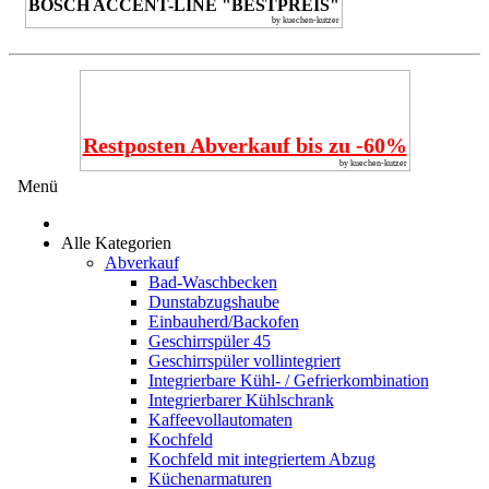
BOSCH ACCENT-LINE "BESTPREIS"
by kuechen-kutzer
Restposten Abverkauf bis zu -60%
by kuechen-kutzer
Menü
Alle Kategorien
Abverkauf
Bad-Waschbecken
Dunstabzugshaube
Einbauherd/Backofen
Geschirrspüler 45
Geschirrspüler vollintegriert
Integrierbare Kühl- / Gefrierkombination
Integrierbarer Kühlschrank
Kaffeevollautomaten
Kochfeld
Kochfeld mit integriertem Abzug
Küchenarmaturen