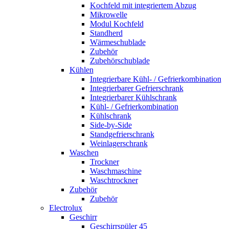
Kochfeld mit integriertem Abzug
Mikrowelle
Modul Kochfeld
Standherd
Wärmeschublade
Zubehör
Zubehörschublade
Kühlen
Integrierbare Kühl- / Gefrierkombination
Integrierbarer Gefrierschrank
Integrierbarer Kühlschrank
Kühl- / Gefrierkombination
Kühlschrank
Side-by-Side
Standgefrierschrank
Weinlagerschrank
Waschen
Trockner
Waschmaschine
Waschtrockner
Zubehör
Zubehör
Electrolux
Geschirr
Geschirrspüler 45