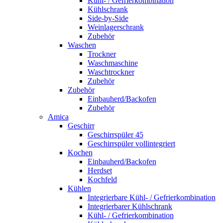
Kühl- / Gefrierkombination
Kühlschrank
Side-by-Side
Weinlagerschrank
Zubehör
Waschen
Trockner
Waschmaschine
Waschtrockner
Zubehör
Zubehör
Einbauherd/Backofen
Zubehör
Amica
Geschirr
Geschirrspüler 45
Geschirrspüler vollintegriert
Kochen
Einbauherd/Backofen
Herdset
Kochfeld
Kühlen
Integrierbare Kühl- / Gefrierkombination
Integrierbarer Kühlschrank
Kühl- / Gefrierkombination