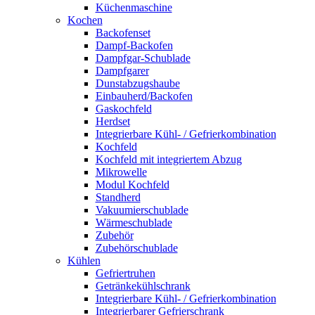
Küchenmaschine
Kochen
Backofenset
Dampf-Backofen
Dampfgar-Schublade
Dampfgarer
Dunstabzugshaube
Einbauherd/Backofen
Gaskochfeld
Herdset
Integrierbare Kühl- / Gefrierkombination
Kochfeld
Kochfeld mit integriertem Abzug
Mikrowelle
Modul Kochfeld
Standherd
Vakuumierschublade
Wärmeschublade
Zubehör
Zubehörschublade
Kühlen
Gefriertruhen
Getränkekühlschrank
Integrierbare Kühl- / Gefrierkombination
Integrierbarer Gefrierschrank