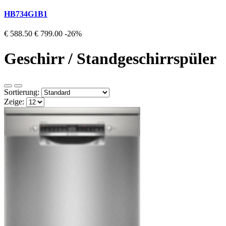
HB734G1B1
€ 588.50
€ 799.00
-26%
Geschirr / Standgeschirrspüler
Sortierung:
Zeige: