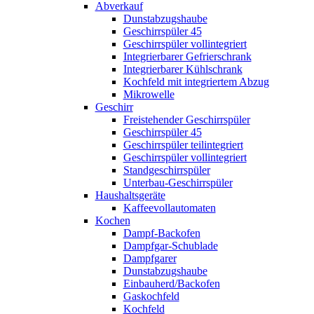
Abverkauf
Dunstabzugshaube
Geschirrspüler 45
Geschirrspüler vollintegriert
Integrierbarer Gefrierschrank
Integrierbarer Kühlschrank
Kochfeld mit integriertem Abzug
Mikrowelle
Geschirr
Freistehender Geschirrspüler
Geschirrspüler 45
Geschirrspüler teilintegriert
Geschirrspüler vollintegriert
Standgeschirrspüler
Unterbau-Geschirrspüler
Haushaltsgeräte
Kaffeevollautomaten
Kochen
Dampf-Backofen
Dampfgar-Schublade
Dampfgarer
Dunstabzugshaube
Einbauherd/Backofen
Gaskochfeld
Kochfeld