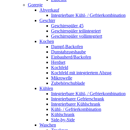
Gorenje
Abverkauf
Integrierbare Kühl- / Gefrierkombination
Geschirr
Geschirrspüler 45
Geschirrspüler teilintegriert
Geschirrspüler vollintegriert
Kochen
Dampf-Backofen
Dunstabzugshaube
Einbauherd/Backofen
Herdset
Kochfeld
Kochfeld mit integriertem Abzug
Mikrowelle
Zubehörschublade
Kühlen
Integrierbare Kühl- / Gefrierkombination
Integrierbarer Gefrierschrank
Integrierbarer Kühlschrank
Kühl- / Gefrierkombination
Kühlschrank
Side-by-Side
Waschen