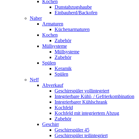
Kochen
Dunstabzugshaube
Einbauherd/Backofen
Naber
Armaturen
Küchenarmaturen
Kochen
Zubehör
Müllsysteme
Müllsysteme
Zubehör
Spülen
Keramik
Spülen
Neff
Abverkauf
Geschirrspüler vollintegriert
Integrierbare Kühl- / Gefrierkombination
Integrierbarer Kühlschrank
Kochfeld
Kochfeld mit integriertem Abzug
Zubehör
Geschirr
Geschirrspüler 45
Geschirrspüler teilintegriert