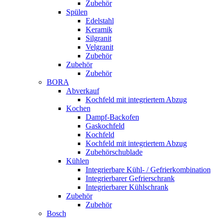
Zubehör
Spülen
Edelstahl
Keramik
Silgranit
Velgranit
Zubehör
Zubehör
Zubehör
BORA
Abverkauf
Kochfeld mit integriertem Abzug
Kochen
Dampf-Backofen
Gaskochfeld
Kochfeld
Kochfeld mit integriertem Abzug
Zubehörschublade
Kühlen
Integrierbare Kühl- / Gefrierkombination
Integrierbarer Gefrierschrank
Integrierbarer Kühlschrank
Zubehör
Zubehör
Bosch