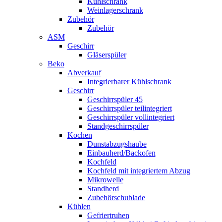
Kühlschrank
Weinlagerschrank
Zubehör
Zubehör
ASM
Geschirr
Gläserspüler
Beko
Abverkauf
Integrierbarer Kühlschrank
Geschirr
Geschirrspüler 45
Geschirrspüler teilintegriert
Geschirrspüler vollintegriert
Standgeschirrspüler
Kochen
Dunstabzugshaube
Einbauherd/Backofen
Kochfeld
Kochfeld mit integriertem Abzug
Mikrowelle
Standherd
Zubehörschublade
Kühlen
Gefriertruhen