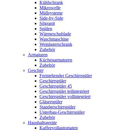
Kühlschrank
Mikrowelle
Müllsysteme
Side-by-Side
Silgranit
Spülen
Wärmeschublade
Waschmaschine
Weinlagerschrank
Zubehör
Armaturen
Küchenarmaturen
Zubehör
Geschirr
Freistehender Geschirrspüler
Geschirrspüler
Geschirrspüler 45
Geschirrspüler teilintegriert
Geschirrspüler vollintegriert
Gläserspüler
Standgeschirrspüler
Unterbau-Geschirrspüler
Zubehör
Haushaltsgeräte
Kaffeevollautomaten