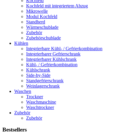
Kochfeld
Kochfeld mit integriertem Abzug
Mikrowelle
Modul Kochfeld
Standherd
Wärmeschublade
Zubehör
Zubehörschublade
Kühlen
Integrierbare Kühl- / Gefrierkombination
Integrierbarer Gefrierschrank
Integrierbarer Kühlschrank
Kühl- / Gefrierkombination
Kühlschrank
Side-by-Side
Standgefrierschrank
Weinlagerschrank
Waschen
Trockner
Waschmaschine
Waschtrockner
Zubehör
Zubehör
Bestsellers