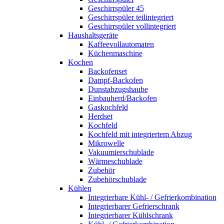
Geschirrspüler 45
Geschirrspüler teilintegriert
Geschirrspüler vollintegriert
Haushaltsgeräte
Kaffeevollautomaten
Küchenmaschine
Kochen
Backofenset
Dampf-Backofen
Dunstabzugshaube
Einbauherd/Backofen
Gaskochfeld
Herdset
Kochfeld
Kochfeld mit integriertem Abzug
Mikrowelle
Vakuumierschublade
Wärmeschublade
Zubehör
Zubehörschublade
Kühlen
Integrierbare Kühl- / Gefrierkombination
Integrierbarer Gefrierschrank
Integrierbarer Kühlschrank