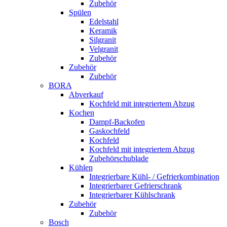
Zubehör
Spülen
Edelstahl
Keramik
Silgranit
Velgranit
Zubehör
Zubehör
Zubehör
BORA
Abverkauf
Kochfeld mit integriertem Abzug
Kochen
Dampf-Backofen
Gaskochfeld
Kochfeld
Kochfeld mit integriertem Abzug
Zubehörschublade
Kühlen
Integrierbare Kühl- / Gefrierkombination
Integrierbarer Gefrierschrank
Integrierbarer Kühlschrank
Zubehör
Zubehör
Bosch