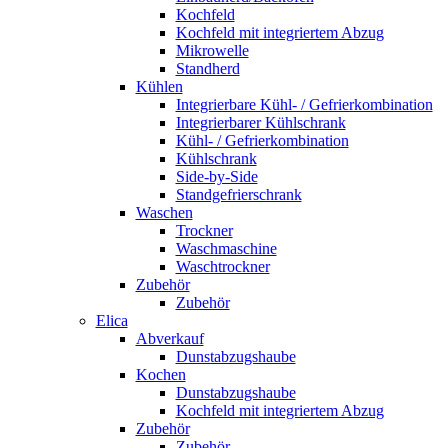
Kochfeld
Kochfeld mit integriertem Abzug
Mikrowelle
Standherd
Kühlen
Integrierbare Kühl- / Gefrierkombination
Integrierbarer Kühlschrank
Kühl- / Gefrierkombination
Kühlschrank
Side-by-Side
Standgefrierschrank
Waschen
Trockner
Waschmaschine
Waschtrockner
Zubehör
Zubehör
Elica
Abverkauf
Dunstabzugshaube
Kochen
Dunstabzugshaube
Kochfeld mit integriertem Abzug
Zubehör
Zubehör