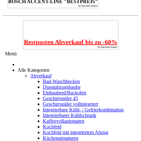
BOSCH ACCENT-LINE "BESTPREIS"
by kuechen-kutzer
Restposten Abverkauf bis zu -60%
by kuechen-kutzer
Menü
Alle Kategorien
Abverkauf
Bad-Waschbecken
Dunstabzugshaube
Einbauherd/Backofen
Geschirrspüler 45
Geschirrspüler vollintegriert
Integrierbare Kühl- / Gefrierkombination
Integrierbarer Kühlschrank
Kaffeevollautomaten
Kochfeld
Kochfeld mit integriertem Abzug
Küchenarmaturen