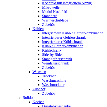
Kochfeld mit integriertem Abzug
Mikrowelle
Modul Kochfeld
Standherd
Wärmeschublade
Zubehör
Kühlen
Integrierbare Kühl- / Gefrierkombination
Integrierbarer Gefrierschrank
Integrierbarer Kühlschrank
Kühl- / Gefrierkombination
Kühlschrank
Side-by-Side
Standgefrierschrank
Weinlagerschrank
Zubehör
Waschen
Trockner
Waschmaschine
Waschtrockner
Zubehör
Zubehör
Solido
Kochen
Dunstabzugshaube