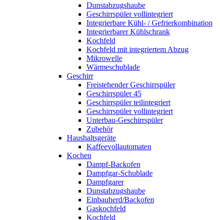
Dunstabzugshaube
Geschirrspüler vollintegriert
Integrierbare Kühl- / Gefrierkombination
Integrierbarer Kühlschrank
Kochfeld
Kochfeld mit integriertem Abzug
Mikrowelle
Wärmeschublade
Geschirr
Freistehender Geschirrspüler
Geschirrspüler 45
Geschirrspüler teilintegriert
Geschirrspüler vollintegriert
Unterbau-Geschirrspüler
Zubehör
Haushaltsgeräte
Kaffeevollautomaten
Kochen
Dampf-Backofen
Dampfgar-Schublade
Dampfgarer
Dunstabzugshaube
Einbauherd/Backofen
Gaskochfeld
Kochfeld