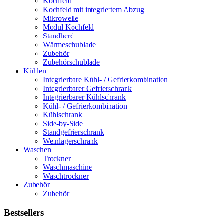
Kochfeld
Kochfeld mit integriertem Abzug
Mikrowelle
Modul Kochfeld
Standherd
Wärmeschublade
Zubehör
Zubehörschublade
Kühlen
Integrierbare Kühl- / Gefrierkombination
Integrierbarer Gefrierschrank
Integrierbarer Kühlschrank
Kühl- / Gefrierkombination
Kühlschrank
Side-by-Side
Standgefrierschrank
Weinlagerschrank
Waschen
Trockner
Waschmaschine
Waschtrockner
Zubehör
Zubehör
Bestsellers