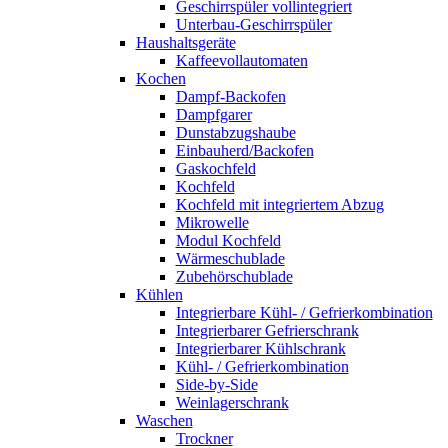
Geschirrspüler vollintegriert
Unterbau-Geschirrspüler
Haushaltsgeräte
Kaffeevollautomaten
Kochen
Dampf-Backofen
Dampfgarer
Dunstabzugshaube
Einbauherd/Backofen
Gaskochfeld
Kochfeld
Kochfeld mit integriertem Abzug
Mikrowelle
Modul Kochfeld
Wärmeschublade
Zubehörschublade
Kühlen
Integrierbare Kühl- / Gefrierkombination
Integrierbarer Gefrierschrank
Integrierbarer Kühlschrank
Kühl- / Gefrierkombination
Side-by-Side
Weinlagerschrank
Waschen
Trockner