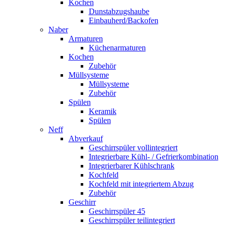
Kochen
Dunstabzugshaube
Einbauherd/Backofen
Naber
Armaturen
Küchenarmaturen
Kochen
Zubehör
Müllsysteme
Müllsysteme
Zubehör
Spülen
Keramik
Spülen
Neff
Abverkauf
Geschirrspüler vollintegriert
Integrierbare Kühl- / Gefrierkombination
Integrierbarer Kühlschrank
Kochfeld
Kochfeld mit integriertem Abzug
Zubehör
Geschirr
Geschirrspüler 45
Geschirrspüler teilintegriert