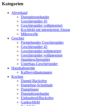
Kategorien
Abverkauf
Dunstabzugshaube
Geschirrspüler 45
Geschirrspüler vollintegriert
Kochfeld mit integriertem Abzug
Mikrowelle
Geschirr
Freistehender Geschirrspüler
Geschirrspüler 45
Geschirrspüler teilintegriert
Geschirrspüler vollintegriert
Standgeschirrspüler
Unterbau-Geschirrspüler
Haushaltsgeräte
Kaffeevollautomaten
Kochen
Dampf-Backofen
Dampfgar-Schublade
Dampfgarer
Dunstabzugshaube
Einbauherd/Backofen
Gaskochfeld