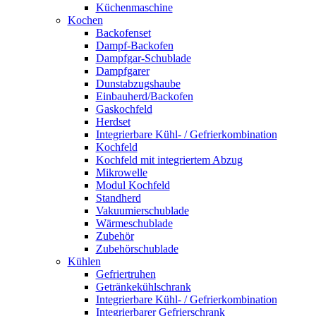
Küchenmaschine
Kochen
Backofenset
Dampf-Backofen
Dampfgar-Schublade
Dampfgarer
Dunstabzugshaube
Einbauherd/Backofen
Gaskochfeld
Herdset
Integrierbare Kühl- / Gefrierkombination
Kochfeld
Kochfeld mit integriertem Abzug
Mikrowelle
Modul Kochfeld
Standherd
Vakuumierschublade
Wärmeschublade
Zubehör
Zubehörschublade
Kühlen
Gefriertruhen
Getränkekühlschrank
Integrierbare Kühl- / Gefrierkombination
Integrierbarer Gefrierschrank