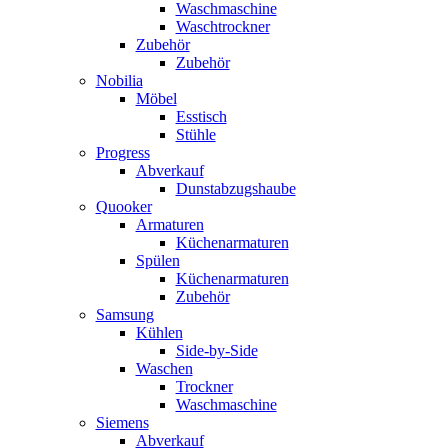
Waschmaschine
Waschtrockner
Zubehör
Zubehör
Nobilia
Möbel
Esstisch
Stühle
Progress
Abverkauf
Dunstabzugshaube
Quooker
Armaturen
Küchenarmaturen
Spülen
Küchenarmaturen
Zubehör
Samsung
Kühlen
Side-by-Side
Waschen
Trockner
Waschmaschine
Siemens
Abverkauf