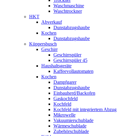
Trockner
Waschmaschine
Waschtrockner
HKT
Abverkauf
Dunstabzugshaube
Kochen
Dunstabzugshaube
Küppersbusch
Geschirr
Geschirrspüler
Geschirrspüler 45
Haushaltsgeräte
Kaffeevollautomaten
Kochen
Dampfgarer
Dunstabzugshaube
Einbauherd/Backofen
Gaskochfeld
Kochfeld
Kochfeld mit integriertem Abzug
Mikrowelle
Vakuumierschublade
Wärmeschublade
Zubehörschublade