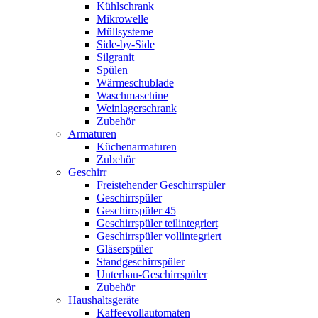
Kühlschrank
Mikrowelle
Müllsysteme
Side-by-Side
Silgranit
Spülen
Wärmeschublade
Waschmaschine
Weinlagerschrank
Zubehör
Armaturen
Küchenarmaturen
Zubehör
Geschirr
Freistehender Geschirrspüler
Geschirrspüler
Geschirrspüler 45
Geschirrspüler teilintegriert
Geschirrspüler vollintegriert
Gläserspüler
Standgeschirrspüler
Unterbau-Geschirrspüler
Zubehör
Haushaltsgeräte
Kaffeevollautomaten