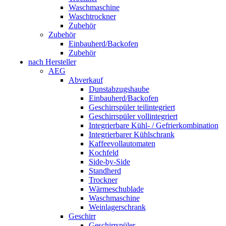
Waschmaschine
Waschtrockner
Zubehör
Zubehör
Einbauherd/Backofen
Zubehör
nach Hersteller
AEG
Abverkauf
Dunstabzugshaube
Einbauherd/Backofen
Geschirrspüler teilintegriert
Geschirrspüler vollintegriert
Integrierbare Kühl- / Gefrierkombination
Integrierbarer Kühlschrank
Kaffeevollautomaten
Kochfeld
Side-by-Side
Standherd
Trockner
Wärmeschublade
Waschmaschine
Weinlagerschrank
Geschirr
Geschirrspüler