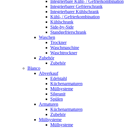
Integrierbare Kühl- / Gefrierkombination
Integrierbarer Gefrierschrank
Integrierbarer Kühlschrank
Kühl- / Gefrierkombination
Kühlschrank
Side-by-Side
Standgefrierschrank
Waschen
Trockner
Waschmaschine
Waschtrockner
Zubehör
Zubehör
Blanco
Abverkauf
Edelstahl
Küchenarmaturen
Müllsysteme
Silgranit
Spülen
Armaturen
Küchenarmaturen
Zubehör
Müllsysteme
Müllsysteme