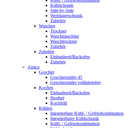
Kühl- / Gefrierkombination
Kühlschrank
Side-by-Side
Weinlagerschrank
Zubehör
Waschen
Trockner
Waschmaschine
Waschtrockner
Zubehör
Zubehör
Einbauherd/Backofen
Zubehör
Amica
Geschirr
Geschirrspüler 45
Geschirrspüler vollintegriert
Kochen
Einbauherd/Backofen
Herdset
Kochfeld
Kühlen
Integrierbare Kühl- / Gefrierkombination
Integrierbarer Kühlschrank
Kühl- / Gefrierkombination