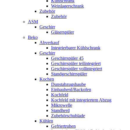
Kühlschrank
Weinlagerschrank
Zubehör
Zubehör
ASM
Geschirr
Gläserspüler
Beko
Abverkauf
Integrierbarer Kühlschrank
Geschirr
Geschirrspüler 45
Geschirrspüler teilintegriert
Geschirrspüler vollintegriert
Standgeschirrspüler
Kochen
Dunstabzugshaube
Einbauherd/Backofen
Kochfeld
Kochfeld mit integriertem Abzug
Mikrowelle
Standherd
Zubehörschublade
Kühlen
Gefriertruhen