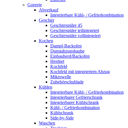
Gorenje
Abverkauf
Integrierbare Kühl- / Gefrierkombination
Geschirr
Geschirrspüler 45
Geschirrspüler teilintegriert
Geschirrspüler vollintegriert
Kochen
Dampf-Backofen
Dunstabzugshaube
Einbauherd/Backofen
Herdset
Kochfeld
Kochfeld mit integriertem Abzug
Mikrowelle
Zubehörschublade
Kühlen
Integrierbare Kühl- / Gefrierkombination
Integrierbarer Gefrierschrank
Integrierbarer Kühlschrank
Kühl- / Gefrierkombination
Kühlschrank
Side-by-Side
Waschen