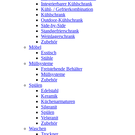
Integrierbarer Kühlschrank
Kühl- / Gefrierkombination
Kühlschrank
Outdoor-Kühlschrank
Side-by-Side
Standgefrierschrank
Weinlagerschrank
Zubehör
Möbel
Esstisch
Stühle
Müllsysteme
Freistehende Behälter
Müllsysteme
Zubehör
Spülen
Edelstahl
Keramik
Küchenarmaturen
Silgranit
Spülen
Velgranit
Zubehör
Waschen
Trockner