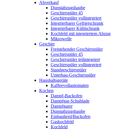
Abverkauf
Dunstabzugshaube
Geschirrspüler 45
Geschirrspüler vollintegriert
Integrierbarer Gefrierschrank
Integrierbarer Kühlschrank
Kochfeld mit integriertem Abzug
Mikrowelle
Geschirr
Freistehender Geschirrspüler
Geschirrspüler 45
Geschirrspüler teilintegriert
Geschirrspüler vollintegriert
Standgeschirrspüler
Unterbau-Geschirrspüler
Haushaltsgeräte
Kaffeevollautomaten
Kochen
Dampf-Backofen
Dampfgar-Schublade
Dampfgarer
Dunstabzugshaube
Einbauherd/Backofen
Gaskochfeld
Kochfeld