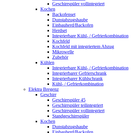
Geschirrspüler vollintegriert
Kochen
Backofenset
Dunstabzugshaube
Einbauherd/Backofen
Herdset
Integrierbare Kühl- / Gefrierkombination
Kochfeld
Kochfeld mit integriertem Abzug
Mikrowelle
Zubehör
Kühlen
Integrierbare Kühl- / Gefrierkombination
Integrierbarer Gefrierschrank
Integrierbarer Kühlschrank
Kühl- / Gefrierkombination
Elektra Bregenz
Geschirr
Geschirrspüler 45
Geschirrspüler teilintegriert
Geschirrspüler vollintegriert
Standgeschirrspüler
Kochen
Dunstabzugshaube
Einbauherd/Backofen