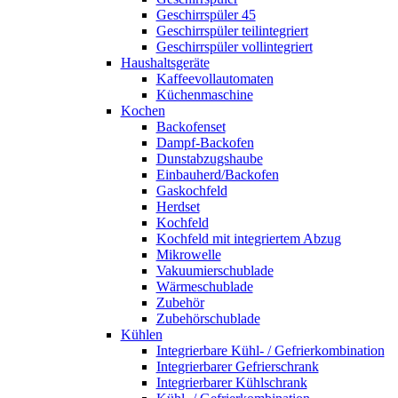
Geschirrspüler 45
Geschirrspüler teilintegriert
Geschirrspüler vollintegriert
Haushaltsgeräte
Kaffeevollautomaten
Küchenmaschine
Kochen
Backofenset
Dampf-Backofen
Dunstabzugshaube
Einbauherd/Backofen
Gaskochfeld
Herdset
Kochfeld
Kochfeld mit integriertem Abzug
Mikrowelle
Vakuumierschublade
Wärmeschublade
Zubehör
Zubehörschublade
Kühlen
Integrierbare Kühl- / Gefrierkombination
Integrierbarer Gefrierschrank
Integrierbarer Kühlschrank