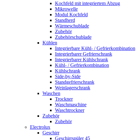
Kochfeld mit integriertem Abzug
Mikrowelle
Modul Kochfeld
Standherd
Wärmeschublade
Zubehör
Zubehörschublade
Kühlen
Integrierbare Kühl- / Gefrierkombination
Integrierbarer Gefrierschrank
Integrierbarer Kühlschrank
Kühl- / Gefrierkombination
Kühlschrank
Side-by-Side
Standgefrierschrank
Weinlagerschrank
Waschen
Trockner
Waschmaschine
Waschtrockner
Zubehör
Zubehör
Electrolux
Geschirr
Geschirrspüler 45