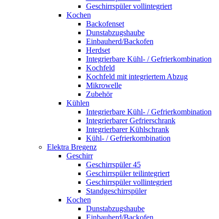
Geschirrspüler vollintegriert
Kochen
Backofenset
Dunstabzugshaube
Einbauherd/Backofen
Herdset
Integrierbare Kühl- / Gefrierkombination
Kochfeld
Kochfeld mit integriertem Abzug
Mikrowelle
Zubehör
Kühlen
Integrierbare Kühl- / Gefrierkombination
Integrierbarer Gefrierschrank
Integrierbarer Kühlschrank
Kühl- / Gefrierkombination
Elektra Bregenz
Geschirr
Geschirrspüler 45
Geschirrspüler teilintegriert
Geschirrspüler vollintegriert
Standgeschirrspüler
Kochen
Dunstabzugshaube
Einbauherd/Backofen