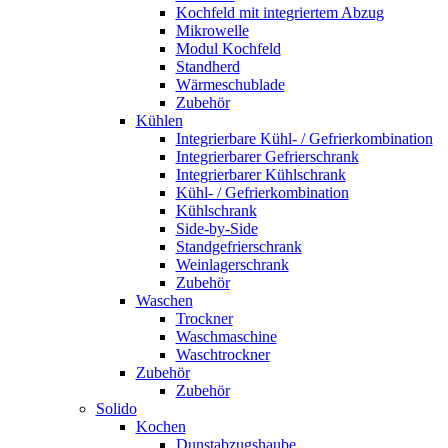
Kochfeld mit integriertem Abzug
Mikrowelle
Modul Kochfeld
Standherd
Wärmeschublade
Zubehör
Kühlen
Integrierbare Kühl- / Gefrierkombination
Integrierbarer Gefrierschrank
Integrierbarer Kühlschrank
Kühl- / Gefrierkombination
Kühlschrank
Side-by-Side
Standgefrierschrank
Weinlagerschrank
Zubehör
Waschen
Trockner
Waschmaschine
Waschtrockner
Zubehör
Zubehör
Solido
Kochen
Dunstabzugshaube