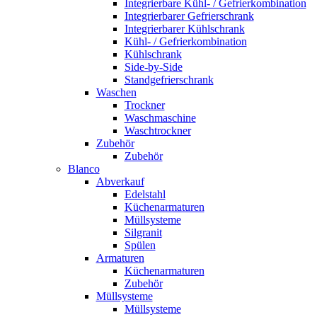
Integrierbare Kühl- / Gefrierkombination
Integrierbarer Gefrierschrank
Integrierbarer Kühlschrank
Kühl- / Gefrierkombination
Kühlschrank
Side-by-Side
Standgefrierschrank
Waschen
Trockner
Waschmaschine
Waschtrockner
Zubehör
Zubehör
Blanco
Abverkauf
Edelstahl
Küchenarmaturen
Müllsysteme
Silgranit
Spülen
Armaturen
Küchenarmaturen
Zubehör
Müllsysteme
Müllsysteme