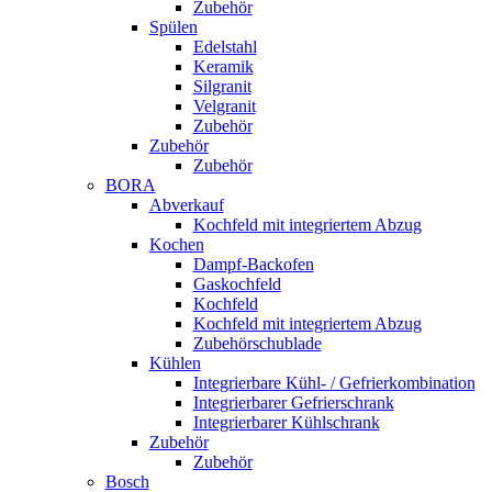
Zubehör
Spülen
Edelstahl
Keramik
Silgranit
Velgranit
Zubehör
Zubehör
Zubehör
BORA
Abverkauf
Kochfeld mit integriertem Abzug
Kochen
Dampf-Backofen
Gaskochfeld
Kochfeld
Kochfeld mit integriertem Abzug
Zubehörschublade
Kühlen
Integrierbare Kühl- / Gefrierkombination
Integrierbarer Gefrierschrank
Integrierbarer Kühlschrank
Zubehör
Zubehör
Bosch