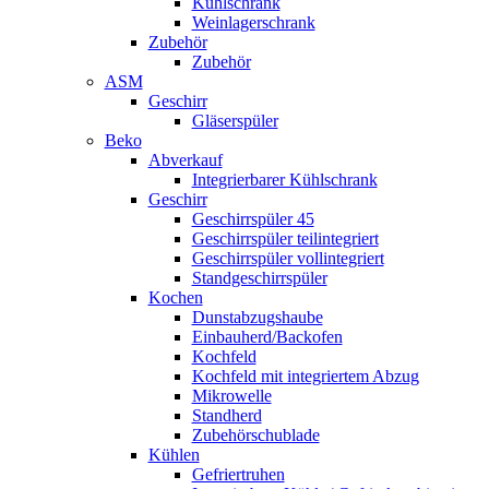
Kühlschrank
Weinlagerschrank
Zubehör
Zubehör
ASM
Geschirr
Gläserspüler
Beko
Abverkauf
Integrierbarer Kühlschrank
Geschirr
Geschirrspüler 45
Geschirrspüler teilintegriert
Geschirrspüler vollintegriert
Standgeschirrspüler
Kochen
Dunstabzugshaube
Einbauherd/Backofen
Kochfeld
Kochfeld mit integriertem Abzug
Mikrowelle
Standherd
Zubehörschublade
Kühlen
Gefriertruhen