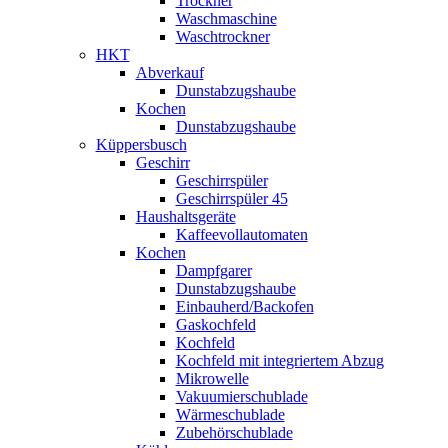
Trockner
Waschmaschine
Waschtrockner
HKT
Abverkauf
Dunstabzugshaube
Kochen
Dunstabzugshaube
Küppersbusch
Geschirr
Geschirrspüler
Geschirrspüler 45
Haushaltsgeräte
Kaffeevollautomaten
Kochen
Dampfgarer
Dunstabzugshaube
Einbauherd/Backofen
Gaskochfeld
Kochfeld
Kochfeld mit integriertem Abzug
Mikrowelle
Vakuumierschublade
Wärmeschublade
Zubehörschublade