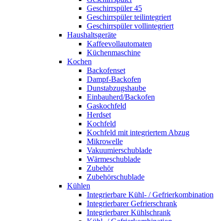
Geschirrspüler 45
Geschirrspüler teilintegriert
Geschirrspüler vollintegriert
Haushaltsgeräte
Kaffeevollautomaten
Küchenmaschine
Kochen
Backofenset
Dampf-Backofen
Dunstabzugshaube
Einbauherd/Backofen
Gaskochfeld
Herdset
Kochfeld
Kochfeld mit integriertem Abzug
Mikrowelle
Vakuumierschublade
Wärmeschublade
Zubehör
Zubehörschublade
Kühlen
Integrierbare Kühl- / Gefrierkombination
Integrierbarer Gefrierschrank
Integrierbarer Kühlschrank