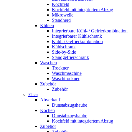
Kochfeld
Kochfeld mit integriertem Abzug
Mikrowelle
Standherd
Kühlen
Integrierbare Kühl- / Gefrierkombination
Integrierbarer Kühlschrank
Kühl- / Gefrierkombination
Kühlschrank
Side-by-Side
Standgefrierschrank
Waschen
Trockner
Waschmaschine
Waschtrockner
Zubehör
Zubehör
Elica
Abverkauf
Dunstabzugshaube
Kochen
Dunstabzugshaube
Kochfeld mit integriertem Abzug
Zubehör
Zubehör