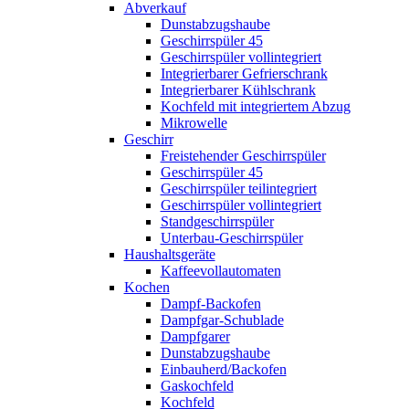
Abverkauf
Dunstabzugshaube
Geschirrspüler 45
Geschirrspüler vollintegriert
Integrierbarer Gefrierschrank
Integrierbarer Kühlschrank
Kochfeld mit integriertem Abzug
Mikrowelle
Geschirr
Freistehender Geschirrspüler
Geschirrspüler 45
Geschirrspüler teilintegriert
Geschirrspüler vollintegriert
Standgeschirrspüler
Unterbau-Geschirrspüler
Haushaltsgeräte
Kaffeevollautomaten
Kochen
Dampf-Backofen
Dampfgar-Schublade
Dampfgarer
Dunstabzugshaube
Einbauherd/Backofen
Gaskochfeld
Kochfeld