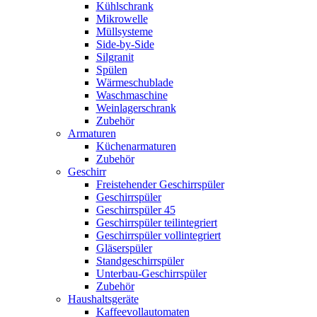
Kühlschrank
Mikrowelle
Müllsysteme
Side-by-Side
Silgranit
Spülen
Wärmeschublade
Waschmaschine
Weinlagerschrank
Zubehör
Armaturen
Küchenarmaturen
Zubehör
Geschirr
Freistehender Geschirrspüler
Geschirrspüler
Geschirrspüler 45
Geschirrspüler teilintegriert
Geschirrspüler vollintegriert
Gläserspüler
Standgeschirrspüler
Unterbau-Geschirrspüler
Zubehör
Haushaltsgeräte
Kaffeevollautomaten