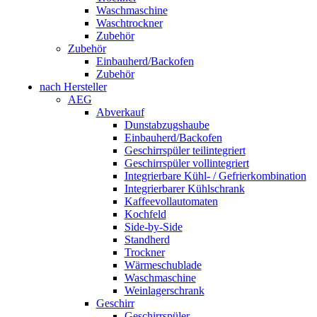
Waschmaschine
Waschtrockner
Zubehör
Zubehör
Einbauherd/Backofen
Zubehör
nach Hersteller
AEG
Abverkauf
Dunstabzugshaube
Einbauherd/Backofen
Geschirrspüler teilintegriert
Geschirrspüler vollintegriert
Integrierbare Kühl- / Gefrierkombination
Integrierbarer Kühlschrank
Kaffeevollautomaten
Kochfeld
Side-by-Side
Standherd
Trockner
Wärmeschublade
Waschmaschine
Weinlagerschrank
Geschirr
Geschirrspüler