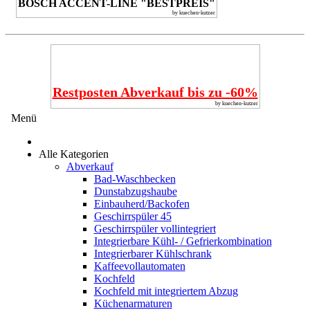
BOSCH ACCENT-LINE "BESTPREIS"
by kuechen-kutzer
Restposten Abverkauf bis zu -60%
by kuechen-kutzer
Menü
Alle Kategorien
Abverkauf
Bad-Waschbecken
Dunstabzugshaube
Einbauherd/Backofen
Geschirrspüler 45
Geschirrspüler vollintegriert
Integrierbare Kühl- / Gefrierkombination
Integrierbarer Kühlschrank
Kaffeevollautomaten
Kochfeld
Kochfeld mit integriertem Abzug
Küchenarmaturen