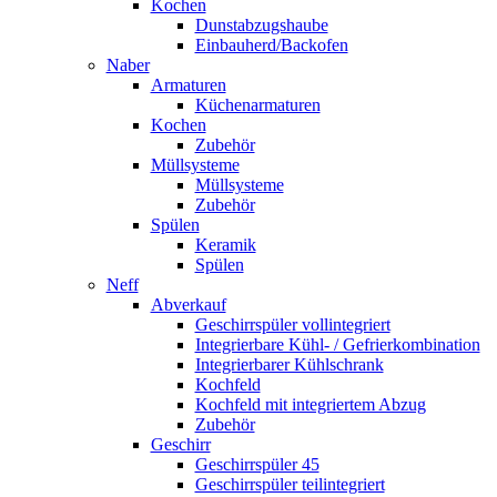
Kochen
Dunstabzugshaube
Einbauherd/Backofen
Naber
Armaturen
Küchenarmaturen
Kochen
Zubehör
Müllsysteme
Müllsysteme
Zubehör
Spülen
Keramik
Spülen
Neff
Abverkauf
Geschirrspüler vollintegriert
Integrierbare Kühl- / Gefrierkombination
Integrierbarer Kühlschrank
Kochfeld
Kochfeld mit integriertem Abzug
Zubehör
Geschirr
Geschirrspüler 45
Geschirrspüler teilintegriert