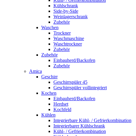
Kühl- / Gefrierkombination
Kühlschrank
Side-by-Side
Weinlagerschrank
Zubehör
Waschen
Trockner
Waschmaschine
Waschtrockner
Zubehör
Zubehör
Einbauherd/Backofen
Zubehör
Amica
Geschirr
Geschirrspüler 45
Geschirrspüler vollintegriert
Kochen
Einbauherd/Backofen
Herdset
Kochfeld
Kühlen
Integrierbare Kühl- / Gefrierkombination
Integrierbarer Kühlschrank
Kühl- / Gefrierkombination