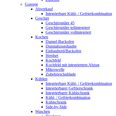
Gorenje
Abverkauf
Integrierbare Kühl- / Gefrierkombination
Geschirr
Geschirrspüler 45
Geschirrspüler teilintegriert
Geschirrspüler vollintegriert
Kochen
Dampf-Backofen
Dunstabzugshaube
Einbauherd/Backofen
Herdset
Kochfeld
Kochfeld mit integriertem Abzug
Mikrowelle
Zubehörschublade
Kühlen
Integrierbare Kühl- / Gefrierkombination
Integrierbarer Gefrierschrank
Integrierbarer Kühlschrank
Kühl- / Gefrierkombination
Kühlschrank
Side-by-Side
Waschen