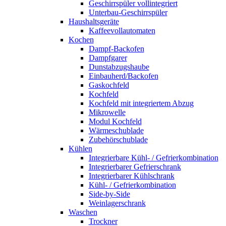
Geschirrspüler vollintegriert
Unterbau-Geschirrspüler
Haushaltsgeräte
Kaffeevollautomaten
Kochen
Dampf-Backofen
Dampfgarer
Dunstabzugshaube
Einbauherd/Backofen
Gaskochfeld
Kochfeld
Kochfeld mit integriertem Abzug
Mikrowelle
Modul Kochfeld
Wärmeschublade
Zubehörschublade
Kühlen
Integrierbare Kühl- / Gefrierkombination
Integrierbarer Gefrierschrank
Integrierbarer Kühlschrank
Kühl- / Gefrierkombination
Side-by-Side
Weinlagerschrank
Waschen
Trockner