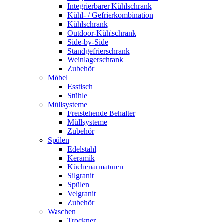
Integrierbarer Kühlschrank
Kühl- / Gefrierkombination
Kühlschrank
Outdoor-Kühlschrank
Side-by-Side
Standgefrierschrank
Weinlagerschrank
Zubehör
Möbel
Esstisch
Stühle
Müllsysteme
Freistehende Behälter
Müllsysteme
Zubehör
Spülen
Edelstahl
Keramik
Küchenarmaturen
Silgranit
Spülen
Velgranit
Zubehör
Waschen
Trockner