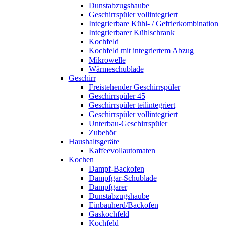
Dunstabzugshaube
Geschirrspüler vollintegriert
Integrierbare Kühl- / Gefrierkombination
Integrierbarer Kühlschrank
Kochfeld
Kochfeld mit integriertem Abzug
Mikrowelle
Wärmeschublade
Geschirr
Freistehender Geschirrspüler
Geschirrspüler 45
Geschirrspüler teilintegriert
Geschirrspüler vollintegriert
Unterbau-Geschirrspüler
Zubehör
Haushaltsgeräte
Kaffeevollautomaten
Kochen
Dampf-Backofen
Dampfgar-Schublade
Dampfgarer
Dunstabzugshaube
Einbauherd/Backofen
Gaskochfeld
Kochfeld