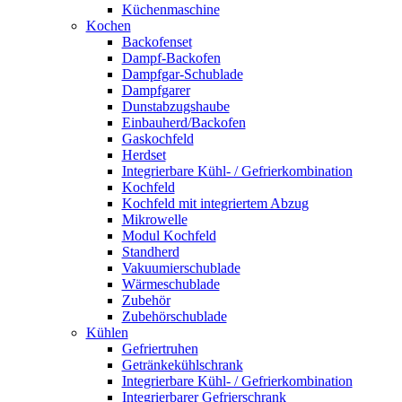
Küchenmaschine
Kochen
Backofenset
Dampf-Backofen
Dampfgar-Schublade
Dampfgarer
Dunstabzugshaube
Einbauherd/Backofen
Gaskochfeld
Herdset
Integrierbare Kühl- / Gefrierkombination
Kochfeld
Kochfeld mit integriertem Abzug
Mikrowelle
Modul Kochfeld
Standherd
Vakuumierschublade
Wärmeschublade
Zubehör
Zubehörschublade
Kühlen
Gefriertruhen
Getränkekühlschrank
Integrierbare Kühl- / Gefrierkombination
Integrierbarer Gefrierschrank