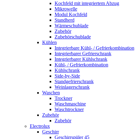
Kochfeld mit integriertem Abzug
Mikrowelle
Modul Kochfeld
Standherd
Wärmeschublade
Zubehör
Zubehörschublade
Kühlen
Integrierbare Kühl- / Gefrierkombination
Integrierbarer Gefrierschrank
Integrierbarer Kühlschrank
Kühl- / Gefrierkombination
Kühlschrank
Side-by-Side
Standgefrierschrank
Weinlagerschrank
Waschen
Trockner
Waschmaschine
Waschtrockner
Zubehör
Zubehör
Electrolux
Geschirr
Geschirrspüler 45