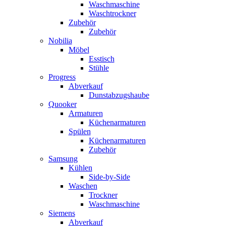
Waschmaschine
Waschtrockner
Zubehör
Zubehör
Nobilia
Möbel
Esstisch
Stühle
Progress
Abverkauf
Dunstabzugshaube
Quooker
Armaturen
Küchenarmaturen
Spülen
Küchenarmaturen
Zubehör
Samsung
Kühlen
Side-by-Side
Waschen
Trockner
Waschmaschine
Siemens
Abverkauf