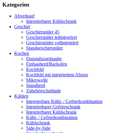
Kategorien
Abverkauf
Integrierbarer Kühlschrank
Geschirr
Geschirrspüler 45
Geschirrspüler teilintegriert
Geschirrspüler vollintegriert
Standgeschirrspüler
Kochen
Dunstabzugshaube
Einbauherd/Backofen
Kochfeld
Kochfeld mit integriertem Abzug
Mikrowelle
Standherd
Zubehörschublade
Kühlen
Integrierbare Kühl- / Gefrierkombination
Integrierbarer Gefrierschrank
Integrierbarer Kühlschrank
Kühl- / Gefrierkombination
Kühlschrank
Side-by-Side