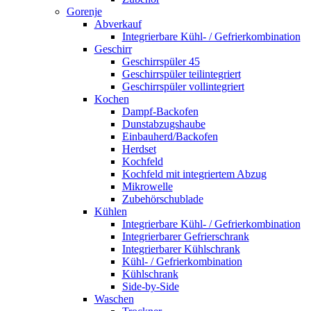
Gorenje
Abverkauf
Integrierbare Kühl- / Gefrierkombination
Geschirr
Geschirrspüler 45
Geschirrspüler teilintegriert
Geschirrspüler vollintegriert
Kochen
Dampf-Backofen
Dunstabzugshaube
Einbauherd/Backofen
Herdset
Kochfeld
Kochfeld mit integriertem Abzug
Mikrowelle
Zubehörschublade
Kühlen
Integrierbare Kühl- / Gefrierkombination
Integrierbarer Gefrierschrank
Integrierbarer Kühlschrank
Kühl- / Gefrierkombination
Kühlschrank
Side-by-Side
Waschen