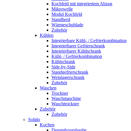
Kochfeld mit integriertem Abzug
Mikrowelle
Modul Kochfeld
Standherd
Wärmeschublade
Zubehör
Kühlen
Integrierbare Kühl- / Gefrierkombination
Integrierbarer Gefrierschrank
Integrierbarer Kühlschrank
Kühl- / Gefrierkombination
Kühlschrank
Side-by-Side
Standgefrierschrank
Weinlagerschrank
Zubehör
Waschen
Trockner
Waschmaschine
Waschtrockner
Zubehör
Zubehör
Solido
Kochen
Dunstabzugshaube