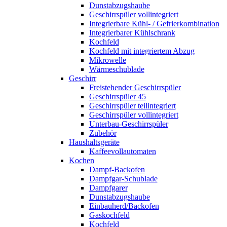
Dunstabzugshaube
Geschirrspüler vollintegriert
Integrierbare Kühl- / Gefrierkombination
Integrierbarer Kühlschrank
Kochfeld
Kochfeld mit integriertem Abzug
Mikrowelle
Wärmeschublade
Geschirr
Freistehender Geschirrspüler
Geschirrspüler 45
Geschirrspüler teilintegriert
Geschirrspüler vollintegriert
Unterbau-Geschirrspüler
Zubehör
Haushaltsgeräte
Kaffeevollautomaten
Kochen
Dampf-Backofen
Dampfgar-Schublade
Dampfgarer
Dunstabzugshaube
Einbauherd/Backofen
Gaskochfeld
Kochfeld