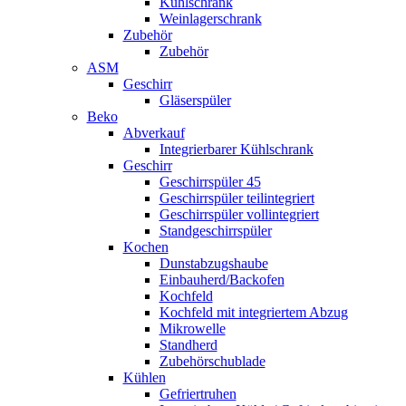
Kühlschrank
Weinlagerschrank
Zubehör
Zubehör
ASM
Geschirr
Gläserspüler
Beko
Abverkauf
Integrierbarer Kühlschrank
Geschirr
Geschirrspüler 45
Geschirrspüler teilintegriert
Geschirrspüler vollintegriert
Standgeschirrspüler
Kochen
Dunstabzugshaube
Einbauherd/Backofen
Kochfeld
Kochfeld mit integriertem Abzug
Mikrowelle
Standherd
Zubehörschublade
Kühlen
Gefriertruhen