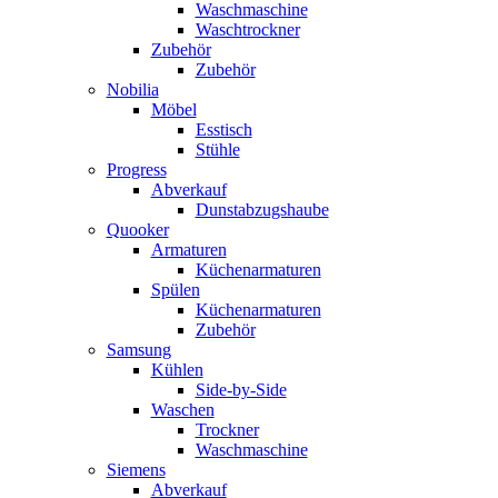
Waschmaschine
Waschtrockner
Zubehör
Zubehör
Nobilia
Möbel
Esstisch
Stühle
Progress
Abverkauf
Dunstabzugshaube
Quooker
Armaturen
Küchenarmaturen
Spülen
Küchenarmaturen
Zubehör
Samsung
Kühlen
Side-by-Side
Waschen
Trockner
Waschmaschine
Siemens
Abverkauf