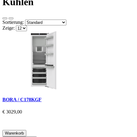
Kühlen
Sortierung:
Zeige:
BORA / C178KGF
€ 3029,00
Warenkorb