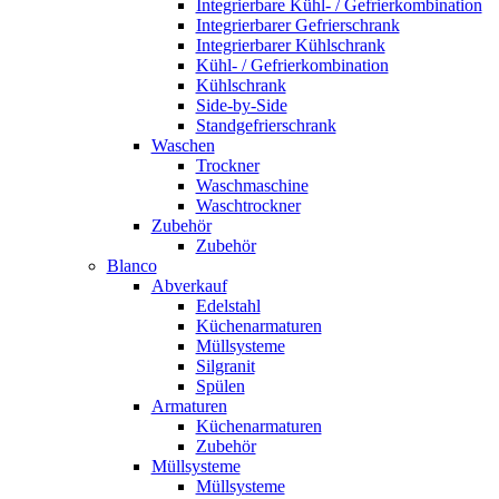
Integrierbare Kühl- / Gefrierkombination
Integrierbarer Gefrierschrank
Integrierbarer Kühlschrank
Kühl- / Gefrierkombination
Kühlschrank
Side-by-Side
Standgefrierschrank
Waschen
Trockner
Waschmaschine
Waschtrockner
Zubehör
Zubehör
Blanco
Abverkauf
Edelstahl
Küchenarmaturen
Müllsysteme
Silgranit
Spülen
Armaturen
Küchenarmaturen
Zubehör
Müllsysteme
Müllsysteme