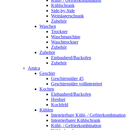
Kühl- / Gefrierkombination
Kühlschrank
Side-by-Side
Weinlagerschrank
Zubehör
Waschen
Trockner
Waschmaschine
Waschtrockner
Zubehör
Zubehör
Einbauherd/Backofen
Zubehör
Amica
Geschirr
Geschirrspüler 45
Geschirrspüler vollintegriert
Kochen
Einbauherd/Backofen
Herdset
Kochfeld
Kühlen
Integrierbare Kühl- / Gefrierkombination
Integrierbarer Kühlschrank
Kühl- / Gefrierkombination