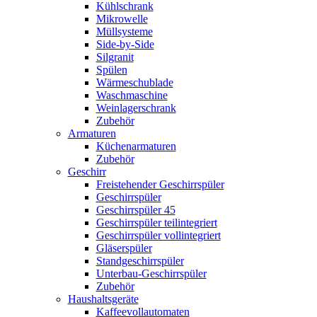
Kühlschrank
Mikrowelle
Müllsysteme
Side-by-Side
Silgranit
Spülen
Wärmeschublade
Waschmaschine
Weinlagerschrank
Zubehör
Armaturen
Küchenarmaturen
Zubehör
Geschirr
Freistehender Geschirrspüler
Geschirrspüler
Geschirrspüler 45
Geschirrspüler teilintegriert
Geschirrspüler vollintegriert
Gläserspüler
Standgeschirrspüler
Unterbau-Geschirrspüler
Zubehör
Haushaltsgeräte
Kaffeevollautomaten