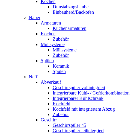
Kochen
Dunstabzugshaube
Einbauherd/Backofen
Naber
Armaturen
Küchenarmaturen
Kochen
Zubehör
Müllsysteme
Müllsysteme
Zubehör
Spülen
Keramik
Spülen
Neff
Abverkauf
Geschirrspüler vollintegriert
Integrierbare Kühl- / Gefrierkombination
Integrierbarer Kühlschrank
Kochfeld
Kochfeld mit integriertem Abzug
Zubehör
Geschirr
Geschirrspüler 45
Geschirrspüler teilintegriert