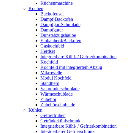
Küchenmaschine
Kochen
Backofenset
Dampf-Backofen
Dampfgar-Schublade
Dampfgarer
Dunstabzugshaube
Einbauherd/Backofen
Gaskochfeld
Herdset
Integrierbare Kühl- / Gefrierkombination
Kochfeld
Kochfeld mit integriertem Abzug
Mikrowelle
Modul Kochfeld
Standherd
Vakuumierschublade
Wärmeschublade
Zubehör
Zubehörschublade
Kühlen
Gefriertruhen
Getränkekühlschrank
Integrierbare Kühl- / Gefrierkombination
Integrierbarer Gefrierschrank