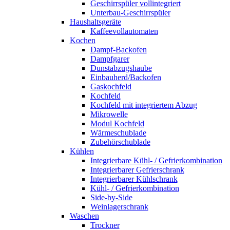
Geschirrspüler vollintegriert
Unterbau-Geschirrspüler
Haushaltsgeräte
Kaffeevollautomaten
Kochen
Dampf-Backofen
Dampfgarer
Dunstabzugshaube
Einbauherd/Backofen
Gaskochfeld
Kochfeld
Kochfeld mit integriertem Abzug
Mikrowelle
Modul Kochfeld
Wärmeschublade
Zubehörschublade
Kühlen
Integrierbare Kühl- / Gefrierkombination
Integrierbarer Gefrierschrank
Integrierbarer Kühlschrank
Kühl- / Gefrierkombination
Side-by-Side
Weinlagerschrank
Waschen
Trockner