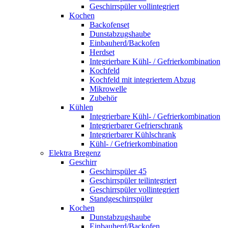
Geschirrspüler vollintegriert
Kochen
Backofenset
Dunstabzugshaube
Einbauherd/Backofen
Herdset
Integrierbare Kühl- / Gefrierkombination
Kochfeld
Kochfeld mit integriertem Abzug
Mikrowelle
Zubehör
Kühlen
Integrierbare Kühl- / Gefrierkombination
Integrierbarer Gefrierschrank
Integrierbarer Kühlschrank
Kühl- / Gefrierkombination
Elektra Bregenz
Geschirr
Geschirrspüler 45
Geschirrspüler teilintegriert
Geschirrspüler vollintegriert
Standgeschirrspüler
Kochen
Dunstabzugshaube
Einbauherd/Backofen