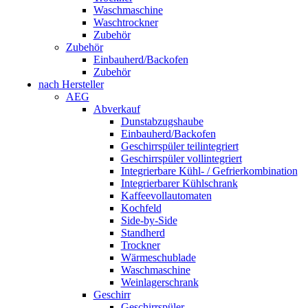
Waschmaschine
Waschtrockner
Zubehör
Zubehör
Einbauherd/Backofen
Zubehör
nach Hersteller
AEG
Abverkauf
Dunstabzugshaube
Einbauherd/Backofen
Geschirrspüler teilintegriert
Geschirrspüler vollintegriert
Integrierbare Kühl- / Gefrierkombination
Integrierbarer Kühlschrank
Kaffeevollautomaten
Kochfeld
Side-by-Side
Standherd
Trockner
Wärmeschublade
Waschmaschine
Weinlagerschrank
Geschirr
Geschirrspüler