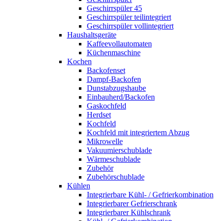
Geschirrspüler 45
Geschirrspüler teilintegriert
Geschirrspüler vollintegriert
Haushaltsgeräte
Kaffeevollautomaten
Küchenmaschine
Kochen
Backofenset
Dampf-Backofen
Dunstabzugshaube
Einbauherd/Backofen
Gaskochfeld
Herdset
Kochfeld
Kochfeld mit integriertem Abzug
Mikrowelle
Vakuumierschublade
Wärmeschublade
Zubehör
Zubehörschublade
Kühlen
Integrierbare Kühl- / Gefrierkombination
Integrierbarer Gefrierschrank
Integrierbarer Kühlschrank