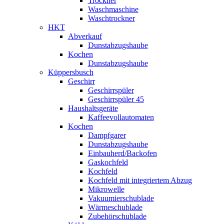
Trockner
Waschmaschine
Waschtrockner
HKT
Abverkauf
Dunstabzugshaube
Kochen
Dunstabzugshaube
Küppersbusch
Geschirr
Geschirrspüler
Geschirrspüler 45
Haushaltsgeräte
Kaffeevollautomaten
Kochen
Dampfgarer
Dunstabzugshaube
Einbauherd/Backofen
Gaskochfeld
Kochfeld
Kochfeld mit integriertem Abzug
Mikrowelle
Vakuumierschublade
Wärmeschublade
Zubehörschublade