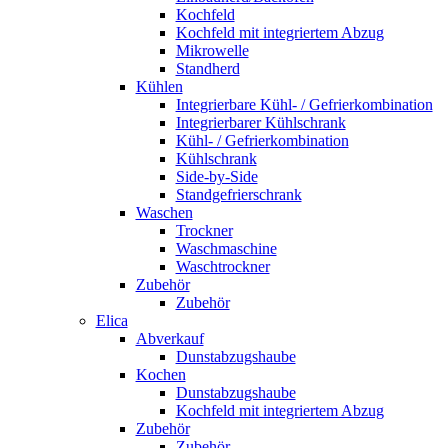
Kochfeld
Kochfeld mit integriertem Abzug
Mikrowelle
Standherd
Kühlen
Integrierbare Kühl- / Gefrierkombination
Integrierbarer Kühlschrank
Kühl- / Gefrierkombination
Kühlschrank
Side-by-Side
Standgefrierschrank
Waschen
Trockner
Waschmaschine
Waschtrockner
Zubehör
Zubehör
Elica
Abverkauf
Dunstabzugshaube
Kochen
Dunstabzugshaube
Kochfeld mit integriertem Abzug
Zubehör
Zubehör