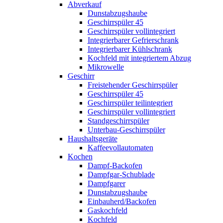
Abverkauf
Dunstabzugshaube
Geschirrspüler 45
Geschirrspüler vollintegriert
Integrierbarer Gefrierschrank
Integrierbarer Kühlschrank
Kochfeld mit integriertem Abzug
Mikrowelle
Geschirr
Freistehender Geschirrspüler
Geschirrspüler 45
Geschirrspüler teilintegriert
Geschirrspüler vollintegriert
Standgeschirrspüler
Unterbau-Geschirrspüler
Haushaltsgeräte
Kaffeevollautomaten
Kochen
Dampf-Backofen
Dampfgar-Schublade
Dampfgarer
Dunstabzugshaube
Einbauherd/Backofen
Gaskochfeld
Kochfeld