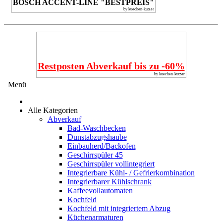
BOSCH ACCENT-LINE "BESTPREIS"
by kuechen-kutzer
Restposten Abverkauf bis zu -60%
by kuechen-kutzer
Menü
Alle Kategorien
Abverkauf
Bad-Waschbecken
Dunstabzugshaube
Einbauherd/Backofen
Geschirrspüler 45
Geschirrspüler vollintegriert
Integrierbare Kühl- / Gefrierkombination
Integrierbarer Kühlschrank
Kaffeevollautomaten
Kochfeld
Kochfeld mit integriertem Abzug
Küchenarmaturen