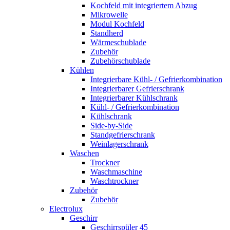
Kochfeld mit integriertem Abzug
Mikrowelle
Modul Kochfeld
Standherd
Wärmeschublade
Zubehör
Zubehörschublade
Kühlen
Integrierbare Kühl- / Gefrierkombination
Integrierbarer Gefrierschrank
Integrierbarer Kühlschrank
Kühl- / Gefrierkombination
Kühlschrank
Side-by-Side
Standgefrierschrank
Weinlagerschrank
Waschen
Trockner
Waschmaschine
Waschtrockner
Zubehör
Zubehör
Electrolux
Geschirr
Geschirrspüler 45