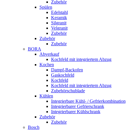
Zubehör
Spülen
Edelstahl
Keramik
Silgranit
Velgranit
Zubehör
Zubehör
Zubehör
BORA
Abverkauf
Kochfeld mit integriertem Abzug
Kochen
Dampf-Backofen
Gaskochfeld
Kochfeld
Kochfeld mit integriertem Abzug
Zubehörschublade
Kühlen
Integrierbare Kühl- / Gefrierkombination
Integrierbarer Gefrierschrank
Integrierbarer Kühlschrank
Zubehör
Zubehör
Bosch