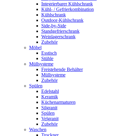
Integrierbarer Kühlschrank
Kühl- / Gefrierkombination
Kühlschrank
Outdoor-Kühlschrank
Side-by-Side
Standgefrierschrank
Weinlagerschrank
Zubehör
Möbel
Esstisch
Stühle
Müllsysteme
Freistehende Behälter
Müllsysteme
Zubehör
Spülen
Edelstahl
Keramik
Küchenarmaturen
Silgranit
Spülen
Velgranit
Zubehör
Waschen
Trockner