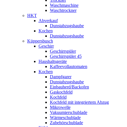
Trockner
Waschmaschine
Waschtrockner
HKT
Abverkauf
Dunstabzugshaube
Kochen
Dunstabzugshaube
Küppersbusch
Geschirr
Geschirrspüler
Geschirrspüler 45
Haushaltsgeräte
Kaffeevollautomaten
Kochen
Dampfgarer
Dunstabzugshaube
Einbauherd/Backofen
Gaskochfeld
Kochfeld
Kochfeld mit integriertem Abzug
Mikrowelle
Vakuumierschublade
Wärmeschublade
Zubehörschublade