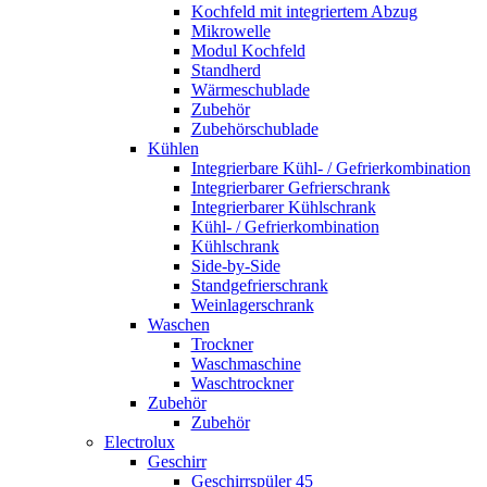
Kochfeld mit integriertem Abzug
Mikrowelle
Modul Kochfeld
Standherd
Wärmeschublade
Zubehör
Zubehörschublade
Kühlen
Integrierbare Kühl- / Gefrierkombination
Integrierbarer Gefrierschrank
Integrierbarer Kühlschrank
Kühl- / Gefrierkombination
Kühlschrank
Side-by-Side
Standgefrierschrank
Weinlagerschrank
Waschen
Trockner
Waschmaschine
Waschtrockner
Zubehör
Zubehör
Electrolux
Geschirr
Geschirrspüler 45