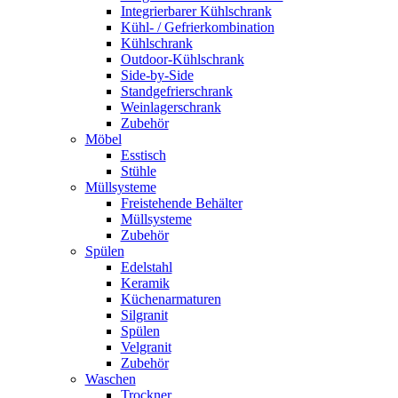
Integrierbarer Kühlschrank
Kühl- / Gefrierkombination
Kühlschrank
Outdoor-Kühlschrank
Side-by-Side
Standgefrierschrank
Weinlagerschrank
Zubehör
Möbel
Esstisch
Stühle
Müllsysteme
Freistehende Behälter
Müllsysteme
Zubehör
Spülen
Edelstahl
Keramik
Küchenarmaturen
Silgranit
Spülen
Velgranit
Zubehör
Waschen
Trockner