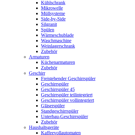
Kühlschrank
Mikrowelle
Müllsysteme
Side-by-Side
Silgranit
Spülen
Wärmeschublade
Waschmaschine
Weinlagerschrank
Zubehör
Armaturen
Küchenarmaturen
Zubehör
Geschirr
Freistehender Geschirrspüler
Geschirrspüler
Geschirrspüler 45
Geschirrspüler teilintegriert
Geschirrspüler vollintegriert
Gläserspüler
Standgeschirrspüler
Unterbau-Geschirrspüler
Zubehör
Haushaltsgeräte
Kaffeevollautomaten