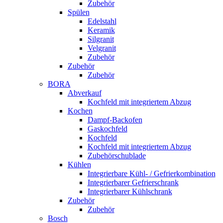
Zubehör
Spülen
Edelstahl
Keramik
Silgranit
Velgranit
Zubehör
Zubehör
Zubehör
BORA
Abverkauf
Kochfeld mit integriertem Abzug
Kochen
Dampf-Backofen
Gaskochfeld
Kochfeld
Kochfeld mit integriertem Abzug
Zubehörschublade
Kühlen
Integrierbare Kühl- / Gefrierkombination
Integrierbarer Gefrierschrank
Integrierbarer Kühlschrank
Zubehör
Zubehör
Bosch