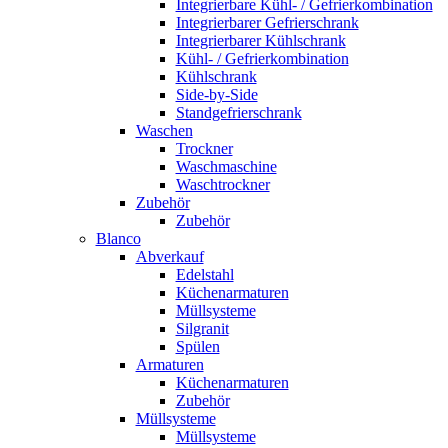
Integrierbare Kühl- / Gefrierkombination
Integrierbarer Gefrierschrank
Integrierbarer Kühlschrank
Kühl- / Gefrierkombination
Kühlschrank
Side-by-Side
Standgefrierschrank
Waschen
Trockner
Waschmaschine
Waschtrockner
Zubehör
Zubehör
Blanco
Abverkauf
Edelstahl
Küchenarmaturen
Müllsysteme
Silgranit
Spülen
Armaturen
Küchenarmaturen
Zubehör
Müllsysteme
Müllsysteme