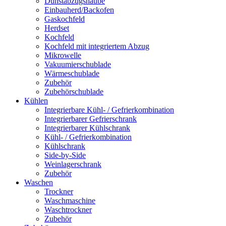
Dunstabzugshaube
Einbauherd/Backofen
Gaskochfeld
Herdset
Kochfeld
Kochfeld mit integriertem Abzug
Mikrowelle
Vakuumierschublade
Wärmeschublade
Zubehör
Zubehörschublade
Kühlen
Integrierbare Kühl- / Gefrierkombination
Integrierbarer Gefrierschrank
Integrierbarer Kühlschrank
Kühl- / Gefrierkombination
Kühlschrank
Side-by-Side
Weinlagerschrank
Zubehör
Waschen
Trockner
Waschmaschine
Waschtrockner
Zubehör