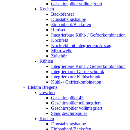
Geschirrspüler vollintegriert
Kochen
Backofenset
Dunstabzugshaube
Einbauherd/Backofen
Herdset
Integrierbare Kühl- / Gefrierkombination
Kochfeld
Kochfeld mit integriertem Abzug
Mikrowelle
Zubehör
Kühlen
Integrierbare Kühl- / Gefrierkombination
Integrierbarer Gefrierschrank
Integrierbarer Kühlschrank
Kühl- / Gefrierkombination
Elektra Bregenz
Geschirr
Geschirrspüler 45
Geschirrspüler teilintegriert
Geschirrspüler vollintegriert
Standgeschirrspüler
Kochen
Dunstabzugshaube
Einbauherd/Backofen