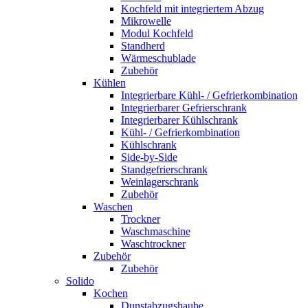
Kochfeld mit integriertem Abzug
Mikrowelle
Modul Kochfeld
Standherd
Wärmeschublade
Zubehör
Kühlen
Integrierbare Kühl- / Gefrierkombination
Integrierbarer Gefrierschrank
Integrierbarer Kühlschrank
Kühl- / Gefrierkombination
Kühlschrank
Side-by-Side
Standgefrierschrank
Weinlagerschrank
Zubehör
Waschen
Trockner
Waschmaschine
Waschtrockner
Zubehör
Zubehör
Solido
Kochen
Dunstabzugshaube