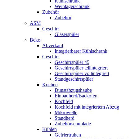
Kühlschrank
Weinlagerschrank
Zubehör
Zubehör
ASM
Geschirr
Gläserspüler
Beko
Abverkauf
Integrierbarer Kühlschrank
Geschirr
Geschirrspüler 45
Geschirrspüler teilintegriert
Geschirrspüler vollintegriert
Standgeschirrspüler
Kochen
Dunstabzugshaube
Einbauherd/Backofen
Kochfeld
Kochfeld mit integriertem Abzug
Mikrowelle
Standherd
Zubehörschublade
Kühlen
Gefriertruhen