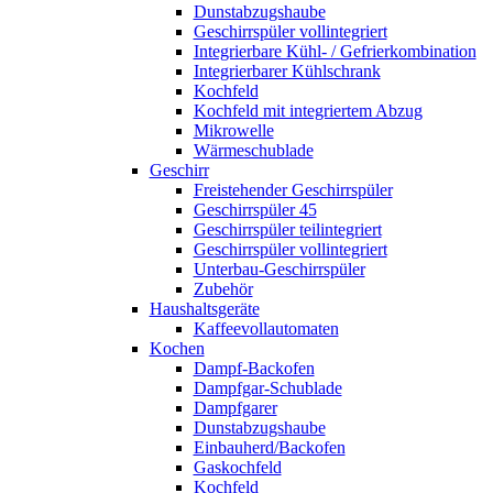
Dunstabzugshaube
Geschirrspüler vollintegriert
Integrierbare Kühl- / Gefrierkombination
Integrierbarer Kühlschrank
Kochfeld
Kochfeld mit integriertem Abzug
Mikrowelle
Wärmeschublade
Geschirr
Freistehender Geschirrspüler
Geschirrspüler 45
Geschirrspüler teilintegriert
Geschirrspüler vollintegriert
Unterbau-Geschirrspüler
Zubehör
Haushaltsgeräte
Kaffeevollautomaten
Kochen
Dampf-Backofen
Dampfgar-Schublade
Dampfgarer
Dunstabzugshaube
Einbauherd/Backofen
Gaskochfeld
Kochfeld