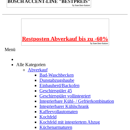
BOSCH ACCENT-LINE "BESTPREIS"
by kuechen-kutzer
Restposten Abverkauf bis zu -60%
by kuechen-kutzer
Menü
Alle Kategorien
Abverkauf
Bad-Waschbecken
Dunstabzugshaube
Einbauherd/Backofen
Geschirrspüler 45
Geschirrspüler vollintegriert
Integrierbare Kühl- / Gefrierkombination
Integrierbarer Kühlschrank
Kaffeevollautomaten
Kochfeld
Kochfeld mit integriertem Abzug
Küchenarmaturen