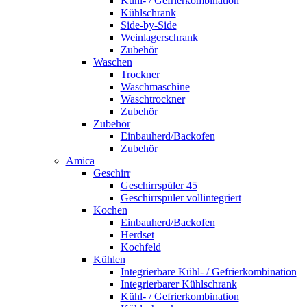
Kühl- / Gefrierkombination
Kühlschrank
Side-by-Side
Weinlagerschrank
Zubehör
Waschen
Trockner
Waschmaschine
Waschtrockner
Zubehör
Zubehör
Einbauherd/Backofen
Zubehör
Amica
Geschirr
Geschirrspüler 45
Geschirrspüler vollintegriert
Kochen
Einbauherd/Backofen
Herdset
Kochfeld
Kühlen
Integrierbare Kühl- / Gefrierkombination
Integrierbarer Kühlschrank
Kühl- / Gefrierkombination