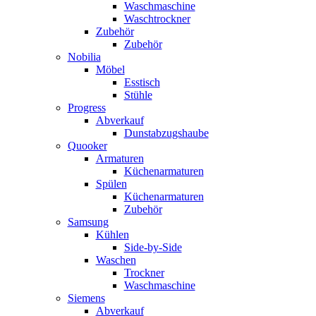
Waschmaschine
Waschtrockner
Zubehör
Zubehör
Nobilia
Möbel
Esstisch
Stühle
Progress
Abverkauf
Dunstabzugshaube
Quooker
Armaturen
Küchenarmaturen
Spülen
Küchenarmaturen
Zubehör
Samsung
Kühlen
Side-by-Side
Waschen
Trockner
Waschmaschine
Siemens
Abverkauf