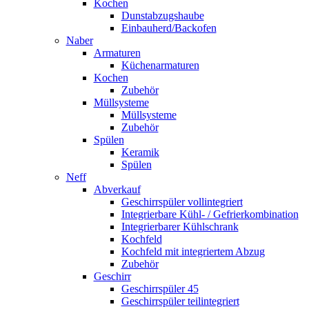
Kochen
Dunstabzugshaube
Einbauherd/Backofen
Naber
Armaturen
Küchenarmaturen
Kochen
Zubehör
Müllsysteme
Müllsysteme
Zubehör
Spülen
Keramik
Spülen
Neff
Abverkauf
Geschirrspüler vollintegriert
Integrierbare Kühl- / Gefrierkombination
Integrierbarer Kühlschrank
Kochfeld
Kochfeld mit integriertem Abzug
Zubehör
Geschirr
Geschirrspüler 45
Geschirrspüler teilintegriert