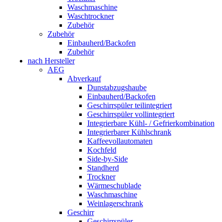
Waschmaschine
Waschtrockner
Zubehör
Zubehör
Einbauherd/Backofen
Zubehör
nach Hersteller
AEG
Abverkauf
Dunstabzugshaube
Einbauherd/Backofen
Geschirrspüler teilintegriert
Geschirrspüler vollintegriert
Integrierbare Kühl- / Gefrierkombination
Integrierbarer Kühlschrank
Kaffeevollautomaten
Kochfeld
Side-by-Side
Standherd
Trockner
Wärmeschublade
Waschmaschine
Weinlagerschrank
Geschirr
Geschirrspüler