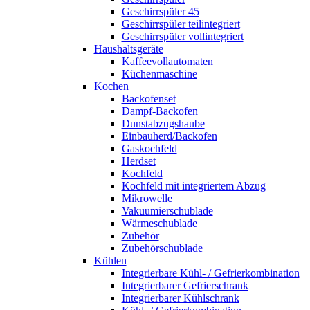
Geschirrspüler 45
Geschirrspüler teilintegriert
Geschirrspüler vollintegriert
Haushaltsgeräte
Kaffeevollautomaten
Küchenmaschine
Kochen
Backofenset
Dampf-Backofen
Dunstabzugshaube
Einbauherd/Backofen
Gaskochfeld
Herdset
Kochfeld
Kochfeld mit integriertem Abzug
Mikrowelle
Vakuumierschublade
Wärmeschublade
Zubehör
Zubehörschublade
Kühlen
Integrierbare Kühl- / Gefrierkombination
Integrierbarer Gefrierschrank
Integrierbarer Kühlschrank