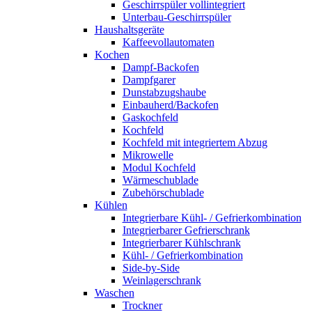
Geschirrspüler vollintegriert
Unterbau-Geschirrspüler
Haushaltsgeräte
Kaffeevollautomaten
Kochen
Dampf-Backofen
Dampfgarer
Dunstabzugshaube
Einbauherd/Backofen
Gaskochfeld
Kochfeld
Kochfeld mit integriertem Abzug
Mikrowelle
Modul Kochfeld
Wärmeschublade
Zubehörschublade
Kühlen
Integrierbare Kühl- / Gefrierkombination
Integrierbarer Gefrierschrank
Integrierbarer Kühlschrank
Kühl- / Gefrierkombination
Side-by-Side
Weinlagerschrank
Waschen
Trockner