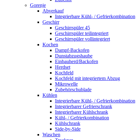
Gorenje
Abverkauf
Integrierbare Kühl- / Gefrierkombination
Geschirr
Geschirrspüler 45
Geschirrspüler teilintegriert
Geschirrspüler vollintegriert
Kochen
Dampf-Backofen
Dunstabzugshaube
Einbauherd/Backofen
Herdset
Kochfeld
Kochfeld mit integriertem Abzug
Mikrowelle
Zubehörschublade
Kühlen
Integrierbare Kühl- / Gefrierkombination
Integrierbarer Gefrierschrank
Integrierbarer Kühlschrank
Kühl- / Gefrierkombination
Kühlschrank
Side-by-Side
Waschen