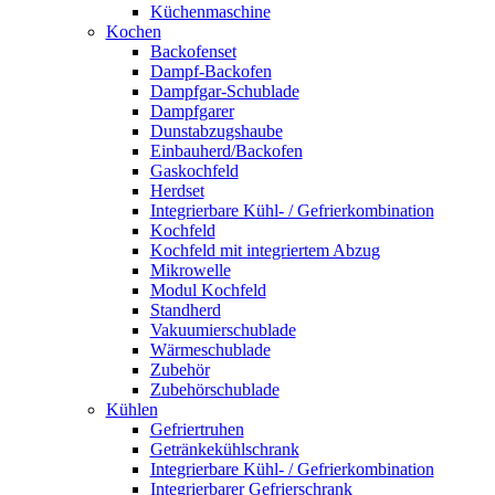
Küchenmaschine
Kochen
Backofenset
Dampf-Backofen
Dampfgar-Schublade
Dampfgarer
Dunstabzugshaube
Einbauherd/Backofen
Gaskochfeld
Herdset
Integrierbare Kühl- / Gefrierkombination
Kochfeld
Kochfeld mit integriertem Abzug
Mikrowelle
Modul Kochfeld
Standherd
Vakuumierschublade
Wärmeschublade
Zubehör
Zubehörschublade
Kühlen
Gefriertruhen
Getränkekühlschrank
Integrierbare Kühl- / Gefrierkombination
Integrierbarer Gefrierschrank