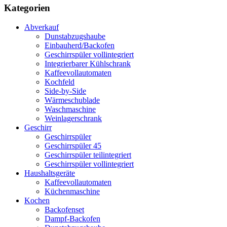
Kategorien
Abverkauf
Dunstabzugshaube
Einbauherd/Backofen
Geschirrspüler vollintegriert
Integrierbarer Kühlschrank
Kaffeevollautomaten
Kochfeld
Side-by-Side
Wärmeschublade
Waschmaschine
Weinlagerschrank
Geschirr
Geschirrspüler
Geschirrspüler 45
Geschirrspüler teilintegriert
Geschirrspüler vollintegriert
Haushaltsgeräte
Kaffeevollautomaten
Küchenmaschine
Kochen
Backofenset
Dampf-Backofen