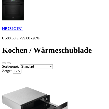
HB734G1B1
€ 588.50
€ 799.00
-26%
Kochen / Wärmeschublade
Sortierung:
Zeige: