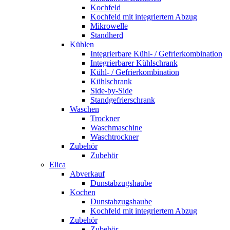
Kochfeld
Kochfeld mit integriertem Abzug
Mikrowelle
Standherd
Kühlen
Integrierbare Kühl- / Gefrierkombination
Integrierbarer Kühlschrank
Kühl- / Gefrierkombination
Kühlschrank
Side-by-Side
Standgefrierschrank
Waschen
Trockner
Waschmaschine
Waschtrockner
Zubehör
Zubehör
Elica
Abverkauf
Dunstabzugshaube
Kochen
Dunstabzugshaube
Kochfeld mit integriertem Abzug
Zubehör
Zubehör