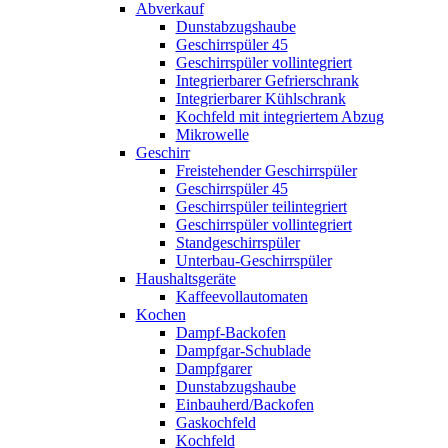
Abverkauf
Dunstabzugshaube
Geschirrspüler 45
Geschirrspüler vollintegriert
Integrierbarer Gefrierschrank
Integrierbarer Kühlschrank
Kochfeld mit integriertem Abzug
Mikrowelle
Geschirr
Freistehender Geschirrspüler
Geschirrspüler 45
Geschirrspüler teilintegriert
Geschirrspüler vollintegriert
Standgeschirrspüler
Unterbau-Geschirrspüler
Haushaltsgeräte
Kaffeevollautomaten
Kochen
Dampf-Backofen
Dampfgar-Schublade
Dampfgarer
Dunstabzugshaube
Einbauherd/Backofen
Gaskochfeld
Kochfeld