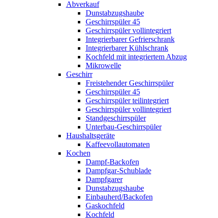
Abverkauf
Dunstabzugshaube
Geschirrspüler 45
Geschirrspüler vollintegriert
Integrierbarer Gefrierschrank
Integrierbarer Kühlschrank
Kochfeld mit integriertem Abzug
Mikrowelle
Geschirr
Freistehender Geschirrspüler
Geschirrspüler 45
Geschirrspüler teilintegriert
Geschirrspüler vollintegriert
Standgeschirrspüler
Unterbau-Geschirrspüler
Haushaltsgeräte
Kaffeevollautomaten
Kochen
Dampf-Backofen
Dampfgar-Schublade
Dampfgarer
Dunstabzugshaube
Einbauherd/Backofen
Gaskochfeld
Kochfeld