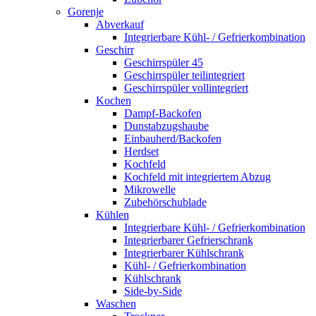
Gorenje
Abverkauf
Integrierbare Kühl- / Gefrierkombination
Geschirr
Geschirrspüler 45
Geschirrspüler teilintegriert
Geschirrspüler vollintegriert
Kochen
Dampf-Backofen
Dunstabzugshaube
Einbauherd/Backofen
Herdset
Kochfeld
Kochfeld mit integriertem Abzug
Mikrowelle
Zubehörschublade
Kühlen
Integrierbare Kühl- / Gefrierkombination
Integrierbarer Gefrierschrank
Integrierbarer Kühlschrank
Kühl- / Gefrierkombination
Kühlschrank
Side-by-Side
Waschen