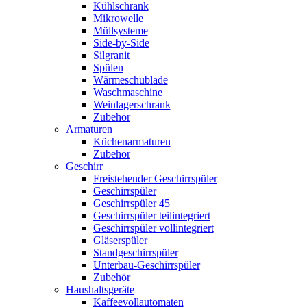
Kühlschrank
Mikrowelle
Müllsysteme
Side-by-Side
Silgranit
Spülen
Wärmeschublade
Waschmaschine
Weinlagerschrank
Zubehör
Armaturen
Küchenarmaturen
Zubehör
Geschirr
Freistehender Geschirrspüler
Geschirrspüler
Geschirrspüler 45
Geschirrspüler teilintegriert
Geschirrspüler vollintegriert
Gläserspüler
Standgeschirrspüler
Unterbau-Geschirrspüler
Zubehör
Haushaltsgeräte
Kaffeevollautomaten