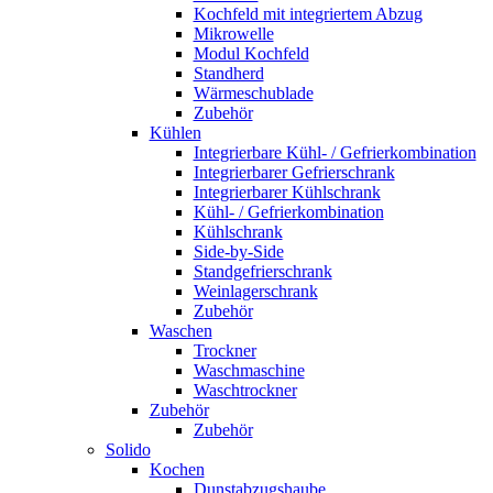
Kochfeld mit integriertem Abzug
Mikrowelle
Modul Kochfeld
Standherd
Wärmeschublade
Zubehör
Kühlen
Integrierbare Kühl- / Gefrierkombination
Integrierbarer Gefrierschrank
Integrierbarer Kühlschrank
Kühl- / Gefrierkombination
Kühlschrank
Side-by-Side
Standgefrierschrank
Weinlagerschrank
Zubehör
Waschen
Trockner
Waschmaschine
Waschtrockner
Zubehör
Zubehör
Solido
Kochen
Dunstabzugshaube