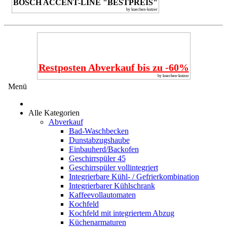
BOSCH ACCENT-LINE "BESTPREIS"
by kuechen-kutzer
Restposten Abverkauf bis zu -60%
by kuechen-kutzer
Menü
Alle Kategorien
Abverkauf
Bad-Waschbecken
Dunstabzugshaube
Einbauherd/Backofen
Geschirrspüler 45
Geschirrspüler vollintegriert
Integrierbare Kühl- / Gefrierkombination
Integrierbarer Kühlschrank
Kaffeevollautomaten
Kochfeld
Kochfeld mit integriertem Abzug
Küchenarmaturen