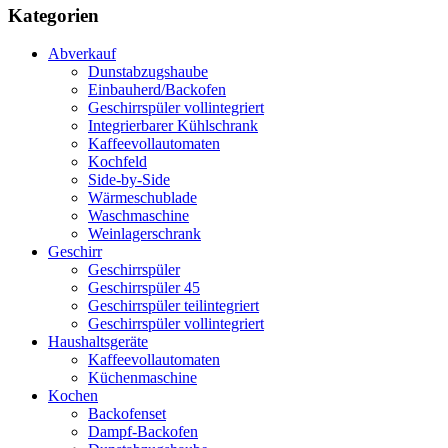
Kategorien
Abverkauf
Dunstabzugshaube
Einbauherd/Backofen
Geschirrspüler vollintegriert
Integrierbarer Kühlschrank
Kaffeevollautomaten
Kochfeld
Side-by-Side
Wärmeschublade
Waschmaschine
Weinlagerschrank
Geschirr
Geschirrspüler
Geschirrspüler 45
Geschirrspüler teilintegriert
Geschirrspüler vollintegriert
Haushaltsgeräte
Kaffeevollautomaten
Küchenmaschine
Kochen
Backofenset
Dampf-Backofen