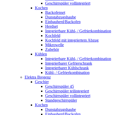
Geschirrspüler vollintegriert
Kochen
Backofenset
Dunstabzugshaube
Einbauherd/Backofen
Herdset
Integrierbare Kühl- / Gefrierkombination
Kochfeld
Kochfeld mit integriertem Abzug
Mikrowelle
Zubehör
Kühlen
Integrierbare Kühl- / Gefrierkombination
Integrierbarer Gefrierschrank
Integrierbarer Kühlschrank
Kühl- / Gefrierkombination
Elektra Bregenz
Geschirr
Geschirrspüler 45
Geschirrspüler teilintegriert
Geschirrspüler vollintegriert
Standgeschirrspüler
Kochen
Dunstabzugshaube
Einbauherd/Backofen