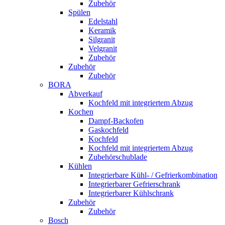
Zubehör
Spülen
Edelstahl
Keramik
Silgranit
Velgranit
Zubehör
Zubehör
Zubehör
BORA
Abverkauf
Kochfeld mit integriertem Abzug
Kochen
Dampf-Backofen
Gaskochfeld
Kochfeld
Kochfeld mit integriertem Abzug
Zubehörschublade
Kühlen
Integrierbare Kühl- / Gefrierkombination
Integrierbarer Gefrierschrank
Integrierbarer Kühlschrank
Zubehör
Zubehör
Bosch