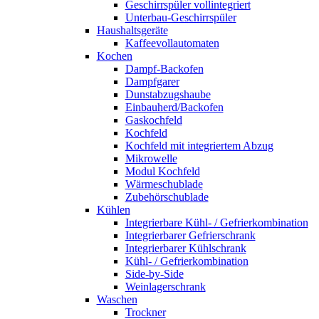
Geschirrspüler vollintegriert
Unterbau-Geschirrspüler
Haushaltsgeräte
Kaffeevollautomaten
Kochen
Dampf-Backofen
Dampfgarer
Dunstabzugshaube
Einbauherd/Backofen
Gaskochfeld
Kochfeld
Kochfeld mit integriertem Abzug
Mikrowelle
Modul Kochfeld
Wärmeschublade
Zubehörschublade
Kühlen
Integrierbare Kühl- / Gefrierkombination
Integrierbarer Gefrierschrank
Integrierbarer Kühlschrank
Kühl- / Gefrierkombination
Side-by-Side
Weinlagerschrank
Waschen
Trockner