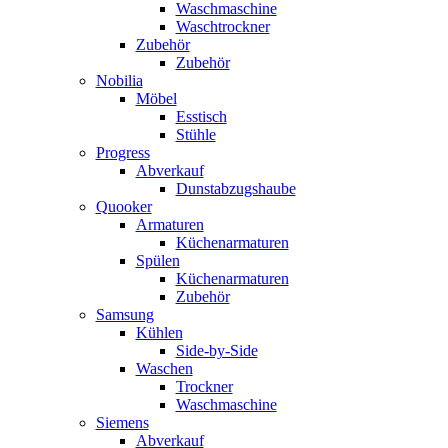
Waschmaschine
Waschtrockner
Zubehör
Zubehör
Nobilia
Möbel
Esstisch
Stühle
Progress
Abverkauf
Dunstabzugshaube
Quooker
Armaturen
Küchenarmaturen
Spülen
Küchenarmaturen
Zubehör
Samsung
Kühlen
Side-by-Side
Waschen
Trockner
Waschmaschine
Siemens
Abverkauf