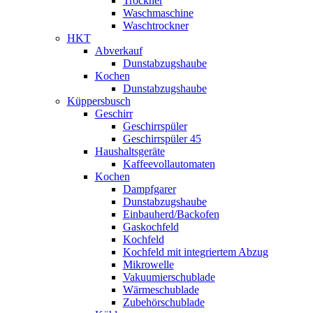
Trockner
Waschmaschine
Waschtrockner
HKT
Abverkauf
Dunstabzugshaube
Kochen
Dunstabzugshaube
Küppersbusch
Geschirr
Geschirrspüler
Geschirrspüler 45
Haushaltsgeräte
Kaffeevollautomaten
Kochen
Dampfgarer
Dunstabzugshaube
Einbauherd/Backofen
Gaskochfeld
Kochfeld
Kochfeld mit integriertem Abzug
Mikrowelle
Vakuumierschublade
Wärmeschublade
Zubehörschublade