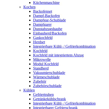
Küchenmaschine
Kochen
Backofenset
Dampf-Backofen
Dampfgar-Schublade
Dampfgarer
Dunstabzugshaube
Einbauherd/Backofen
Gaskochfeld
Herdset
Integrierbare Kühl- / Gefrierkombination
Kochfeld
Kochfeld mit integriertem Abzug
Mikrowelle
Modul Kochfeld
Standherd
Vakuumierschublade
Wärmeschublade
Zubehör
Zubehörschublade
Kühlen
Gefriertruhen
Getränkekühlschrank
Integrierbare Kühl- / Gefrierkombination
Integrierbarer Gefrierschrank