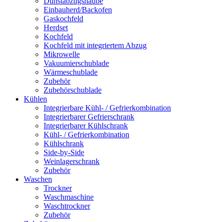
Dunstabzugshaube
Einbauherd/Backofen
Gaskochfeld
Herdset
Kochfeld
Kochfeld mit integriertem Abzug
Mikrowelle
Vakuumierschublade
Wärmeschublade
Zubehör
Zubehörschublade
Kühlen
Integrierbare Kühl- / Gefrierkombination
Integrierbarer Gefrierschrank
Integrierbarer Kühlschrank
Kühl- / Gefrierkombination
Kühlschrank
Side-by-Side
Weinlagerschrank
Zubehör
Waschen
Trockner
Waschmaschine
Waschtrockner
Zubehör