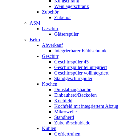
Kühlschrank
Weinlagerschrank
Zubehör
Zubehör
ASM
Geschirr
Gläserspüler
Beko
Abverkauf
Integrierbarer Kühlschrank
Geschirr
Geschirrspüler 45
Geschirrspüler teilintegriert
Geschirrspüler vollintegriert
Standgeschirrspüler
Kochen
Dunstabzugshaube
Einbauherd/Backofen
Kochfeld
Kochfeld mit integriertem Abzug
Mikrowelle
Standherd
Zubehörschublade
Kühlen
Gefriertruhen