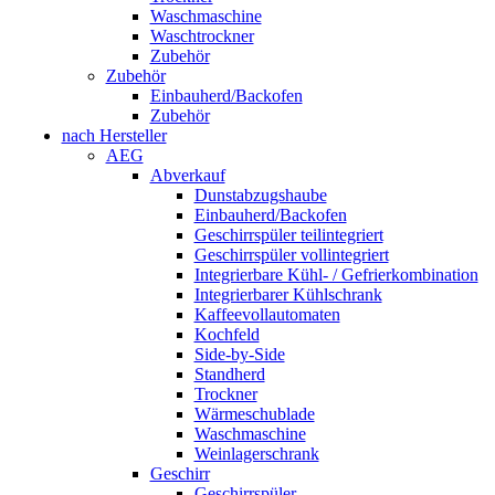
Waschmaschine
Waschtrockner
Zubehör
Zubehör
Einbauherd/Backofen
Zubehör
nach Hersteller
AEG
Abverkauf
Dunstabzugshaube
Einbauherd/Backofen
Geschirrspüler teilintegriert
Geschirrspüler vollintegriert
Integrierbare Kühl- / Gefrierkombination
Integrierbarer Kühlschrank
Kaffeevollautomaten
Kochfeld
Side-by-Side
Standherd
Trockner
Wärmeschublade
Waschmaschine
Weinlagerschrank
Geschirr
Geschirrspüler