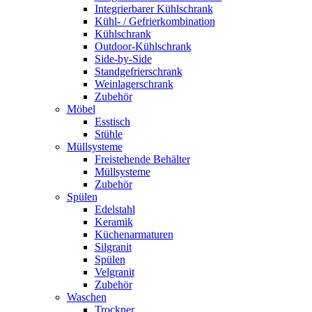
Integrierbarer Kühlschrank
Kühl- / Gefrierkombination
Kühlschrank
Outdoor-Kühlschrank
Side-by-Side
Standgefrierschrank
Weinlagerschrank
Zubehör
Möbel
Esstisch
Stühle
Müllsysteme
Freistehende Behälter
Müllsysteme
Zubehör
Spülen
Edelstahl
Keramik
Küchenarmaturen
Silgranit
Spülen
Velgranit
Zubehör
Waschen
Trockner