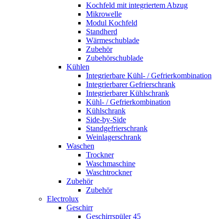
Kochfeld mit integriertem Abzug
Mikrowelle
Modul Kochfeld
Standherd
Wärmeschublade
Zubehör
Zubehörschublade
Kühlen
Integrierbare Kühl- / Gefrierkombination
Integrierbarer Gefrierschrank
Integrierbarer Kühlschrank
Kühl- / Gefrierkombination
Kühlschrank
Side-by-Side
Standgefrierschrank
Weinlagerschrank
Waschen
Trockner
Waschmaschine
Waschtrockner
Zubehör
Zubehör
Electrolux
Geschirr
Geschirrspüler 45