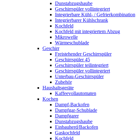
Dunstabzugshaube
Geschirrspüler vollintegriert
Integrierbare Kühl- / Gefrierkombination
Integrierbarer Kühlschrank
Kochfeld
Kochfeld mit integriertem Abzug
Mikrowelle
Wärmeschublade
Geschirr
Freistehender Geschirrspüler
Geschirrspüler 45
Geschirrspüler teilintegriert
Geschirrspüler vollintegriert
Unterbau-Geschirrspüler
Zubehör
Haushaltsgeräte
Kaffeevollautomaten
Kochen
Dampf-Backofen
Dampfgar-Schublade
Dampfgarer
Dunstabzugshaube
Einbauherd/Backofen
Gaskochfeld
Kochfeld