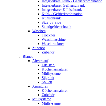
Integrierbare Kühl- / Gefrierkombination
Integrierbarer Gefrierschrank
Integrierbarer Kühlschrank
Kühl- / Gefrierkombination
Kühlschrank
Side-by-Side
Standgefrierschrank
Waschen
Trockner
Waschmaschine
Waschtrockner
Zubehör
Zubehör
Blanco
Abverkauf
Edelstahl
Küchenarmaturen
Müllsysteme
Silgranit
Spülen
Armaturen
Küchenarmaturen
Zubehör
Müllsysteme
Müllsysteme