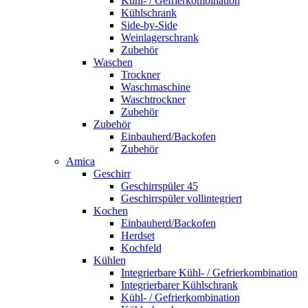
Kühl- / Gefrierkombination
Kühlschrank
Side-by-Side
Weinlagerschrank
Zubehör
Waschen
Trockner
Waschmaschine
Waschtrockner
Zubehör
Zubehör
Einbauherd/Backofen
Zubehör
Amica
Geschirr
Geschirrspüler 45
Geschirrspüler vollintegriert
Kochen
Einbauherd/Backofen
Herdset
Kochfeld
Kühlen
Integrierbare Kühl- / Gefrierkombination
Integrierbarer Kühlschrank
Kühl- / Gefrierkombination