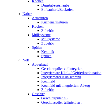
Kochen
Dunstabzugshaube
Einbauherd/Backofen
Naber
Armaturen
Küchenarmaturen
Kochen
Zubehör
Müllsysteme
Müllsysteme
Zubehör
Spülen
Keramik
Spülen
Neff
Abverkauf
Geschirrspüler vollintegriert
Integrierbare Kühl- / Gefrierkombination
Integrierbarer Kühlschrank
Kochfeld
Kochfeld mit integriertem Abzug
Zubehör
Geschirr
Geschirrspüler 45
Geschirrspüler teilintegriert