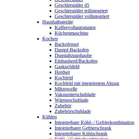
Geschirrspüler 45
Geschirrspüler teilintegriert
Geschirrspüler vollintegriert
Haushaltsgeräte
Kaffeevollautomaten
Küchenmaschine
Kochen
Backofenset
Dampf-Backofen
Dunstabzugshaube
Einbauherd/Backofen
Gaskochfeld
Herdset
Kochfeld
Kochfeld mit integriertem Abzug
Mikrowelle
Vakuumierschublade
Wärmeschublade
Zubehör
Zubehörschublade
Kühlen
Integrierbare Kühl- / Gefrierkombination
Integrierbarer Gefrierschrank
Integrierbarer Kühlschrank