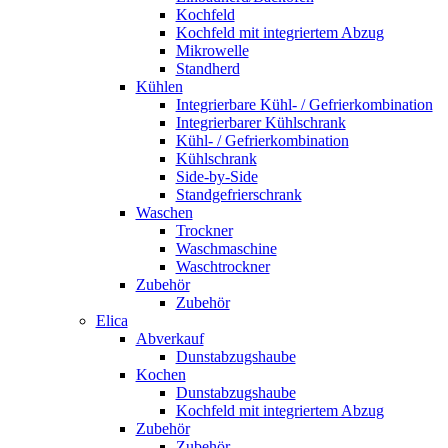
Kochfeld
Kochfeld mit integriertem Abzug
Mikrowelle
Standherd
Kühlen
Integrierbare Kühl- / Gefrierkombination
Integrierbarer Kühlschrank
Kühl- / Gefrierkombination
Kühlschrank
Side-by-Side
Standgefrierschrank
Waschen
Trockner
Waschmaschine
Waschtrockner
Zubehör
Zubehör
Elica
Abverkauf
Dunstabzugshaube
Kochen
Dunstabzugshaube
Kochfeld mit integriertem Abzug
Zubehör
Zubehör