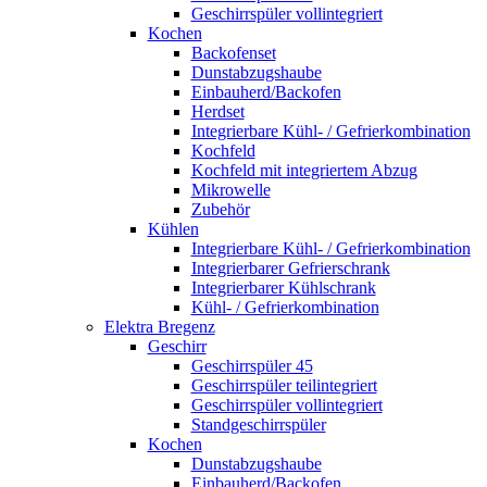
Geschirrspüler vollintegriert
Kochen
Backofenset
Dunstabzugshaube
Einbauherd/Backofen
Herdset
Integrierbare Kühl- / Gefrierkombination
Kochfeld
Kochfeld mit integriertem Abzug
Mikrowelle
Zubehör
Kühlen
Integrierbare Kühl- / Gefrierkombination
Integrierbarer Gefrierschrank
Integrierbarer Kühlschrank
Kühl- / Gefrierkombination
Elektra Bregenz
Geschirr
Geschirrspüler 45
Geschirrspüler teilintegriert
Geschirrspüler vollintegriert
Standgeschirrspüler
Kochen
Dunstabzugshaube
Einbauherd/Backofen