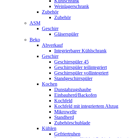
Kühlschrank
Weinlagerschrank
Zubehör
Zubehör
ASM
Geschirr
Gläserspüler
Beko
Abverkauf
Integrierbarer Kühlschrank
Geschirr
Geschirrspüler 45
Geschirrspüler teilintegriert
Geschirrspüler vollintegriert
Standgeschirrspüler
Kochen
Dunstabzugshaube
Einbauherd/Backofen
Kochfeld
Kochfeld mit integriertem Abzug
Mikrowelle
Standherd
Zubehörschublade
Kühlen
Gefriertruhen