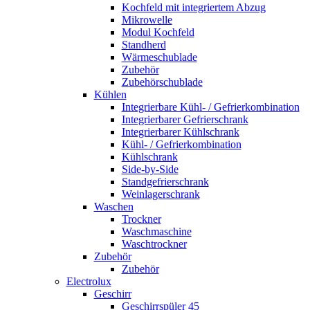
Kochfeld mit integriertem Abzug
Mikrowelle
Modul Kochfeld
Standherd
Wärmeschublade
Zubehör
Zubehörschublade
Kühlen
Integrierbare Kühl- / Gefrierkombination
Integrierbarer Gefrierschrank
Integrierbarer Kühlschrank
Kühl- / Gefrierkombination
Kühlschrank
Side-by-Side
Standgefrierschrank
Weinlagerschrank
Waschen
Trockner
Waschmaschine
Waschtrockner
Zubehör
Zubehör
Electrolux
Geschirr
Geschirrspüler 45