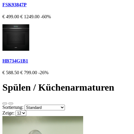
FSK93847P
€ 499.00
€ 1249.00
-60%
HB734G1B1
€ 588.50
€ 799.00
-26%
Spülen / Küchenarmaturen
Sortierung:
Zeige: