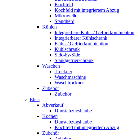
Kochfeld
Kochfeld mit integriertem Abzug
Mikrowelle
Standherd
Kühlen
Integrierbare Kühl- / Gefrierkombination
Integrierbarer Kühlschrank
Kühl- / Gefrierkombination
Kühlschrank
Side-by-Side
Standgefrierschrank
Waschen
Trockner
Waschmaschine
Waschtrockner
Zubehör
Zubehör
Elica
Abverkauf
Dunstabzugshaube
Kochen
Dunstabzugshaube
Kochfeld mit integriertem Abzug
Zubehör
Zubehör