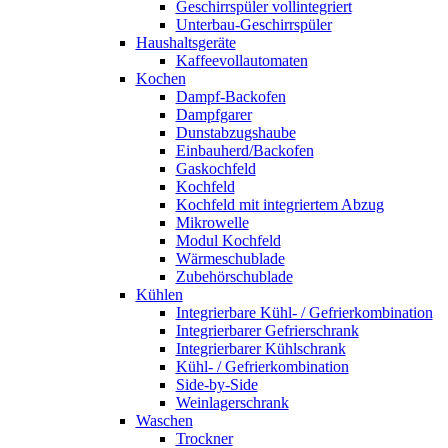
Geschirrspüler vollintegriert
Unterbau-Geschirrspüler
Haushaltsgeräte
Kaffeevollautomaten
Kochen
Dampf-Backofen
Dampfgarer
Dunstabzugshaube
Einbauherd/Backofen
Gaskochfeld
Kochfeld
Kochfeld mit integriertem Abzug
Mikrowelle
Modul Kochfeld
Wärmeschublade
Zubehörschublade
Kühlen
Integrierbare Kühl- / Gefrierkombination
Integrierbarer Gefrierschrank
Integrierbarer Kühlschrank
Kühl- / Gefrierkombination
Side-by-Side
Weinlagerschrank
Waschen
Trockner