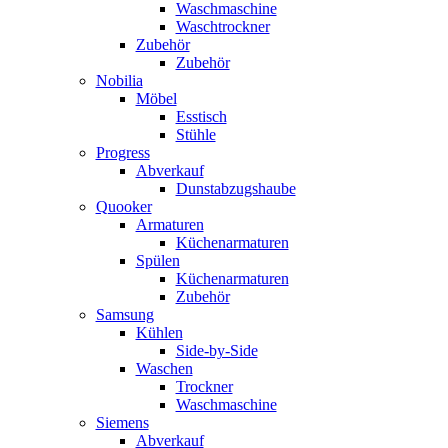
Waschmaschine
Waschtrockner
Zubehör
Zubehör
Nobilia
Möbel
Esstisch
Stühle
Progress
Abverkauf
Dunstabzugshaube
Quooker
Armaturen
Küchenarmaturen
Spülen
Küchenarmaturen
Zubehör
Samsung
Kühlen
Side-by-Side
Waschen
Trockner
Waschmaschine
Siemens
Abverkauf