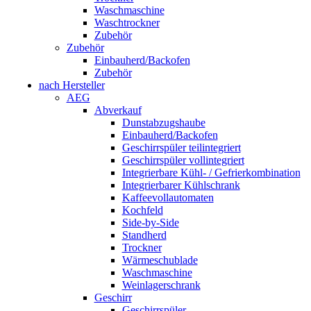
Waschmaschine
Waschtrockner
Zubehör
Zubehör
Einbauherd/Backofen
Zubehör
nach Hersteller
AEG
Abverkauf
Dunstabzugshaube
Einbauherd/Backofen
Geschirrspüler teilintegriert
Geschirrspüler vollintegriert
Integrierbare Kühl- / Gefrierkombination
Integrierbarer Kühlschrank
Kaffeevollautomaten
Kochfeld
Side-by-Side
Standherd
Trockner
Wärmeschublade
Waschmaschine
Weinlagerschrank
Geschirr
Geschirrspüler