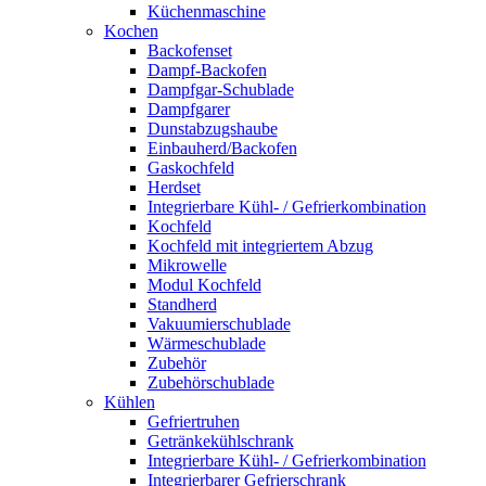
Küchenmaschine
Kochen
Backofenset
Dampf-Backofen
Dampfgar-Schublade
Dampfgarer
Dunstabzugshaube
Einbauherd/Backofen
Gaskochfeld
Herdset
Integrierbare Kühl- / Gefrierkombination
Kochfeld
Kochfeld mit integriertem Abzug
Mikrowelle
Modul Kochfeld
Standherd
Vakuumierschublade
Wärmeschublade
Zubehör
Zubehörschublade
Kühlen
Gefriertruhen
Getränkekühlschrank
Integrierbare Kühl- / Gefrierkombination
Integrierbarer Gefrierschrank