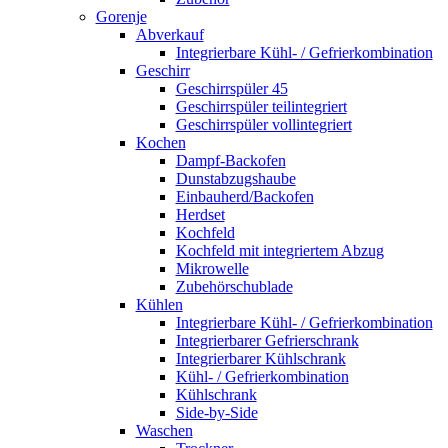
Gorenje
Abverkauf
Integrierbare Kühl- / Gefrierkombination
Geschirr
Geschirrspüler 45
Geschirrspüler teilintegriert
Geschirrspüler vollintegriert
Kochen
Dampf-Backofen
Dunstabzugshaube
Einbauherd/Backofen
Herdset
Kochfeld
Kochfeld mit integriertem Abzug
Mikrowelle
Zubehörschublade
Kühlen
Integrierbare Kühl- / Gefrierkombination
Integrierbarer Gefrierschrank
Integrierbarer Kühlschrank
Kühl- / Gefrierkombination
Kühlschrank
Side-by-Side
Waschen