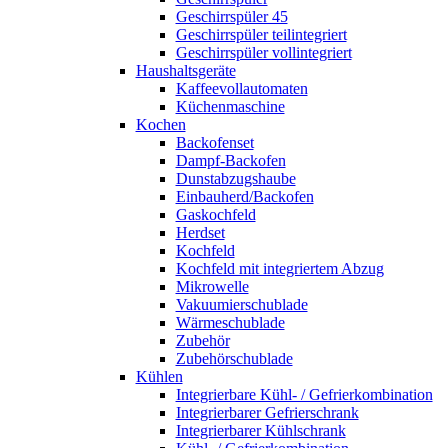
Geschirrspüler 45
Geschirrspüler teilintegriert
Geschirrspüler vollintegriert
Haushaltsgeräte
Kaffeevollautomaten
Küchenmaschine
Kochen
Backofenset
Dampf-Backofen
Dunstabzugshaube
Einbauherd/Backofen
Gaskochfeld
Herdset
Kochfeld
Kochfeld mit integriertem Abzug
Mikrowelle
Vakuumierschublade
Wärmeschublade
Zubehör
Zubehörschublade
Kühlen
Integrierbare Kühl- / Gefrierkombination
Integrierbarer Gefrierschrank
Integrierbarer Kühlschrank