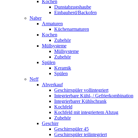
Kochen
Dunstabzugshaube
Einbauherd/Backofen
Naber
Armaturen
Küchenarmaturen
Kochen
Zubehör
Müllsysteme
Müllsysteme
Zubehör
Spülen
Keramik
Spülen
Neff
Abverkauf
Geschirrspüler vollintegriert
Integrierbare Kühl- / Gefrierkombination
Integrierbarer Kühlschrank
Kochfeld
Kochfeld mit integriertem Abzug
Zubehör
Geschirr
Geschirrspüler 45
Geschirrspüler teilintegriert