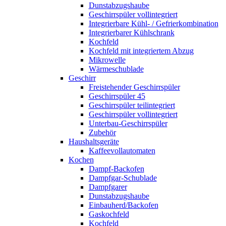
Dunstabzugshaube
Geschirrspüler vollintegriert
Integrierbare Kühl- / Gefrierkombination
Integrierbarer Kühlschrank
Kochfeld
Kochfeld mit integriertem Abzug
Mikrowelle
Wärmeschublade
Geschirr
Freistehender Geschirrspüler
Geschirrspüler 45
Geschirrspüler teilintegriert
Geschirrspüler vollintegriert
Unterbau-Geschirrspüler
Zubehör
Haushaltsgeräte
Kaffeevollautomaten
Kochen
Dampf-Backofen
Dampfgar-Schublade
Dampfgarer
Dunstabzugshaube
Einbauherd/Backofen
Gaskochfeld
Kochfeld