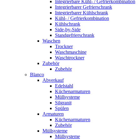
Integrierbare Kühl- / Gefrierkombination
Integrierbarer Gefrierschrank
Integrierbarer Kühlschrank
Kühl- / Gefrierkombination
Kühlschrank
Side-by-Side
Standgefrierschrank
Waschen
Trockner
Waschmaschine
Waschtrockner
Zubehör
Zubehör
Blanco
Abverkauf
Edelstahl
Küchenarmaturen
Müllsysteme
Silgranit
Spülen
Armaturen
Küchenarmaturen
Zubehör
Müllsysteme
Müllsysteme