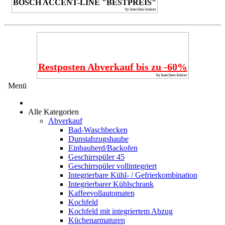
BOSCH ACCENT-LINE "BESTPREIS"
by kuechen-kutzer
Restposten Abverkauf bis zu -60%
by kuechen-kutzer
Menü
Alle Kategorien
Abverkauf
Bad-Waschbecken
Dunstabzugshaube
Einbauherd/Backofen
Geschirrspüler 45
Geschirrspüler vollintegriert
Integrierbare Kühl- / Gefrierkombination
Integrierbarer Kühlschrank
Kaffeevollautomaten
Kochfeld
Kochfeld mit integriertem Abzug
Küchenarmaturen