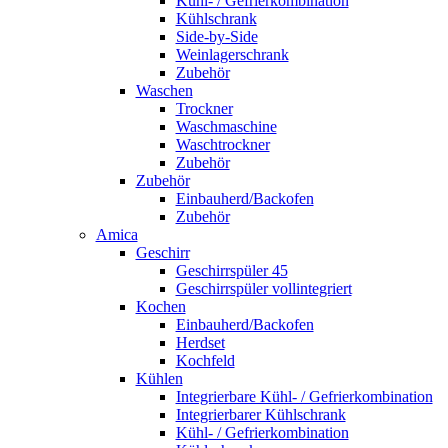
Kühl- / Gefrierkombination
Kühlschrank
Side-by-Side
Weinlagerschrank
Zubehör
Waschen
Trockner
Waschmaschine
Waschtrockner
Zubehör
Zubehör
Einbauherd/Backofen
Zubehör
Amica
Geschirr
Geschirrspüler 45
Geschirrspüler vollintegriert
Kochen
Einbauherd/Backofen
Herdset
Kochfeld
Kühlen
Integrierbare Kühl- / Gefrierkombination
Integrierbarer Kühlschrank
Kühl- / Gefrierkombination