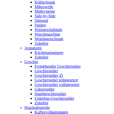
Kühlschrank
Mikrowelle
Müllsysteme
Side-by-Side
Silgranit
Spülen
Wärmeschublade
Waschmaschine
Weinlagerschrank
Zubehör
Armaturen
Küchenarmaturen
Zubehör
Geschirr
Freistehender Geschirrspüler
Geschirrspüler
Geschirrspüler 45
Geschirrspüler teilintegriert
Geschirrspüler vollintegriert
Gläserspüler
Standgeschirrspüler
Unterbau-Geschirrspüler
Zubehör
Haushaltsgeräte
Kaffeevollautomaten