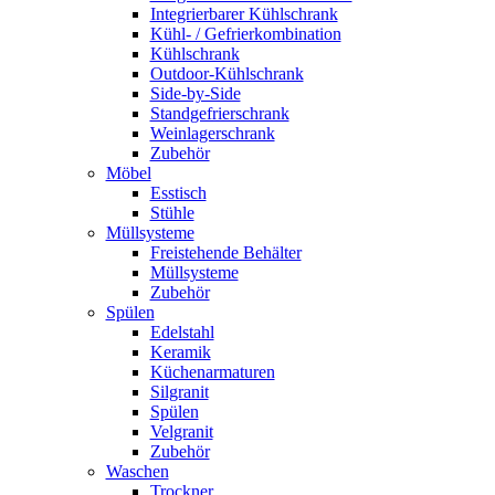
Integrierbarer Kühlschrank
Kühl- / Gefrierkombination
Kühlschrank
Outdoor-Kühlschrank
Side-by-Side
Standgefrierschrank
Weinlagerschrank
Zubehör
Möbel
Esstisch
Stühle
Müllsysteme
Freistehende Behälter
Müllsysteme
Zubehör
Spülen
Edelstahl
Keramik
Küchenarmaturen
Silgranit
Spülen
Velgranit
Zubehör
Waschen
Trockner