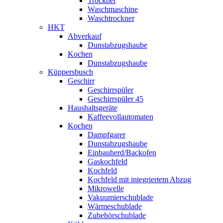
Trockner
Waschmaschine
Waschtrockner
HKT
Abverkauf
Dunstabzugshaube
Kochen
Dunstabzugshaube
Küppersbusch
Geschirr
Geschirrspüler
Geschirrspüler 45
Haushaltsgeräte
Kaffeevollautomaten
Kochen
Dampfgarer
Dunstabzugshaube
Einbauherd/Backofen
Gaskochfeld
Kochfeld
Kochfeld mit integriertem Abzug
Mikrowelle
Vakuumierschublade
Wärmeschublade
Zubehörschublade