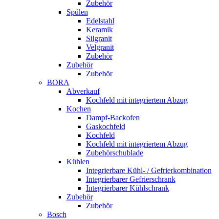
Zubehör
Spülen
Edelstahl
Keramik
Silgranit
Velgranit
Zubehör
Zubehör
Zubehör
BORA
Abverkauf
Kochfeld mit integriertem Abzug
Kochen
Dampf-Backofen
Gaskochfeld
Kochfeld
Kochfeld mit integriertem Abzug
Zubehörschublade
Kühlen
Integrierbare Kühl- / Gefrierkombination
Integrierbarer Gefrierschrank
Integrierbarer Kühlschrank
Zubehör
Zubehör
Bosch