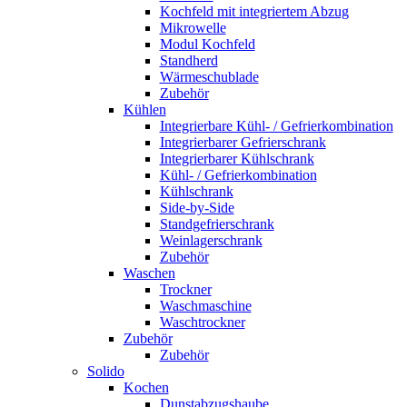
Kochfeld mit integriertem Abzug
Mikrowelle
Modul Kochfeld
Standherd
Wärmeschublade
Zubehör
Kühlen
Integrierbare Kühl- / Gefrierkombination
Integrierbarer Gefrierschrank
Integrierbarer Kühlschrank
Kühl- / Gefrierkombination
Kühlschrank
Side-by-Side
Standgefrierschrank
Weinlagerschrank
Zubehör
Waschen
Trockner
Waschmaschine
Waschtrockner
Zubehör
Zubehör
Solido
Kochen
Dunstabzugshaube