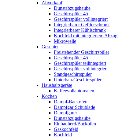
Abverkauf
Dunstabzugshaube
Geschirrspüler 45
Geschirrspüler vollintegriert
Integrierbarer Gefrierschrank
Integrierbarer Kühlschrank
Kochfeld mit integriertem Abzug
Mikrowelle
Geschirr
Freistehender Geschirrspüler
Geschirrspüler 45
Geschirrspüler teilintegriert
Geschirrspüler vollintegriert
Standgeschirrspüler
Unterbau-Geschirrspüler
Haushaltsgeräte
Kaffeevollautomaten
Kochen
Dampf-Backofen
Dampfgar-Schublade
Dampfgarer
Dunstabzugshaube
Einbauherd/Backofen
Gaskochfeld
Kochfeld