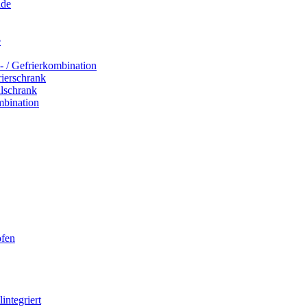
ade
e
- / Gefrierkombination
rierschrank
hlschrank
mbination
ofen
integriert