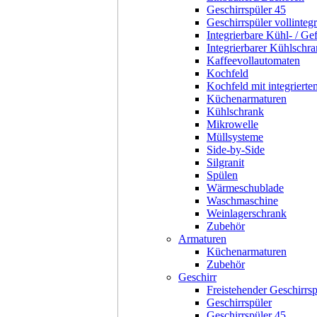
Geschirrspüler 45
Geschirrspüler vollintegr
Integrierbare Kühl- / Ge
Integrierbarer Kühlschr
Kaffeevollautomaten
Kochfeld
Kochfeld mit integriert
Küchenarmaturen
Kühlschrank
Mikrowelle
Müllsysteme
Side-by-Side
Silgranit
Spülen
Wärmeschublade
Waschmaschine
Weinlagerschrank
Zubehör
Armaturen
Küchenarmaturen
Zubehör
Geschirr
Freistehender Geschirrsp
Geschirrspüler
Geschirrspüler 45