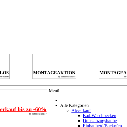
NLOS
MONTAGEAKTION
MONTAGEA
en-kutzer
by kuechen-kutzer
by
Menü
Alle Kategorien
erkauf bis zu -60%
Abverkauf
by kuechen-kutzer
Bad-Waschbecken
Dunstabzugshaube
Einbauherd/Backofen