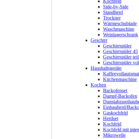
Kochfeld
Side-by-Side
Standherd
Trockner
Wärmeschublade
Waschmaschine
Weinlagerschrank
Geschirr
Geschirrspüler
Geschirrspüler 45
Geschirrspüler teil
Geschirrspüler voll
Haushaltsgeräte
Kaffeevollautoma
Küchenmaschine
Kochen
Backofenset
Dampf-Backofen
Dunstabzugshaub
Einbauherd/Back
Gaskochfeld
Herdset
Kochfeld
Kochfeld mit inte
Mikrowelle