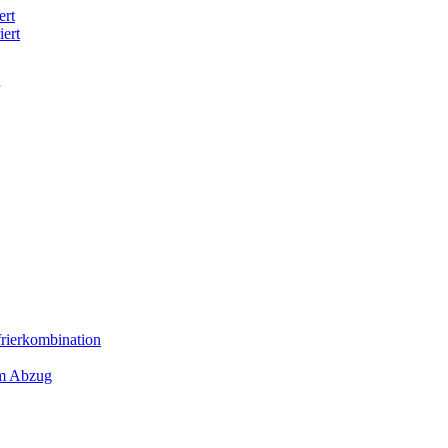
ert
iert
frierkombination
em Abzug