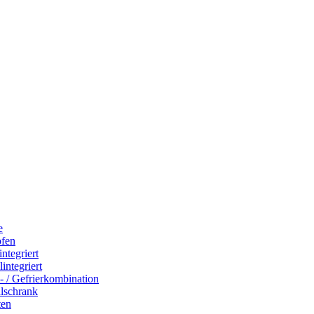
e
ofen
integriert
integriert
- / Gefrierkombination
hlschrank
ten