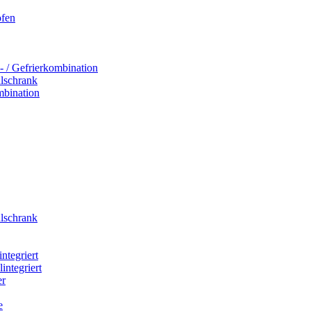
ofen
- / Gefrierkombination
hlschrank
mbination
hlschrank
integriert
integriert
er
e