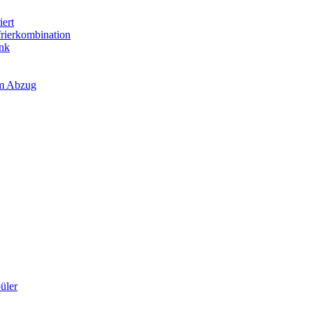
iert
frierkombination
ank
em Abzug
üler