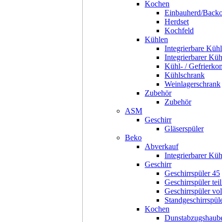
Kochen
Einbauherd/Back
Herdset
Kochfeld
Kühlen
Integrierbare Kühl
Integrierbarer Kü
Kühl- / Gefrierko
Kühlschrank
Weinlagerschrank
Zubehör
Zubehör
ASM
Geschirr
Gläserspüler
Beko
Abverkauf
Integrierbarer Kü
Geschirr
Geschirrspüler 45
Geschirrspüler teil
Geschirrspüler voll
Standgeschirrspül
Kochen
Dunstabzugshaub