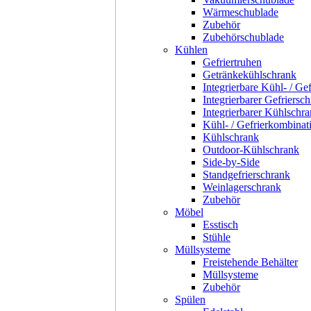
Wärmeschublade
Zubehör
Zubehörschublade
Kühlen
Gefriertruhen
Getränkekühlschrank
Integrierbare Kühl- / Ge
Integrierbarer Gefriersc
Integrierbarer Kühlschr
Kühl- / Gefrierkombinat
Kühlschrank
Outdoor-Kühlschrank
Side-by-Side
Standgefrierschrank
Weinlagerschrank
Zubehör
Möbel
Esstisch
Stühle
Müllsysteme
Freistehende Behälter
Müllsysteme
Zubehör
Spülen