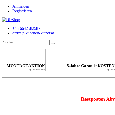
Anmelden
Registrieren
+43 6642582587
office@kuechen-kutzer.at
MONTAGEAKTION
5-Jahre Garantie KOSTE
by kuechen-kutzer
by kuech
Restposten Abv