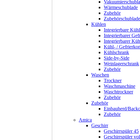
Vakuumierschubl
Wärmeschublade
Zubehör
Zubehörschublad
Kühlen
Integrierbare Kühl
Integrierbarer Gef
Integrierbarer Kü
Kühl- / Gefrierko
Kühlschrank
Side-by-Side
Weinlagerschrank
Zubehör
Waschen
Trockner
Waschmaschine
Waschtrockner
Zubehör
Zubehör
Einbauherd/Back
Zubehör
Amica
Geschirr
Geschirrspüler 45
Geschirrspüler voll