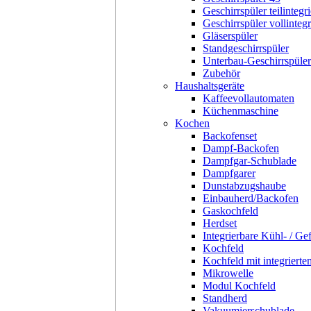
Geschirrspüler teilintegri
Geschirrspüler vollintegr
Gläserspüler
Standgeschirrspüler
Unterbau-Geschirrspüler
Zubehör
Haushaltsgeräte
Kaffeevollautomaten
Küchenmaschine
Kochen
Backofenset
Dampf-Backofen
Dampfgar-Schublade
Dampfgarer
Dunstabzugshaube
Einbauherd/Backofen
Gaskochfeld
Herdset
Integrierbare Kühl- / Ge
Kochfeld
Kochfeld mit integriert
Mikrowelle
Modul Kochfeld
Standherd
Vakuumierschublade