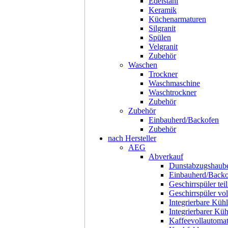
Edelstahl
Keramik
Küchenarmaturen
Silgranit
Spülen
Velgranit
Zubehör
Waschen
Trockner
Waschmaschine
Waschtrockner
Zubehör
Zubehör
Einbauherd/Backofen
Zubehör
nach Hersteller
AEG
Abverkauf
Dunstabzugshaub
Einbauherd/Back
Geschirrspüler teil
Geschirrspüler voll
Integrierbare Kühl
Integrierbarer Kü
Kaffeevollautoma