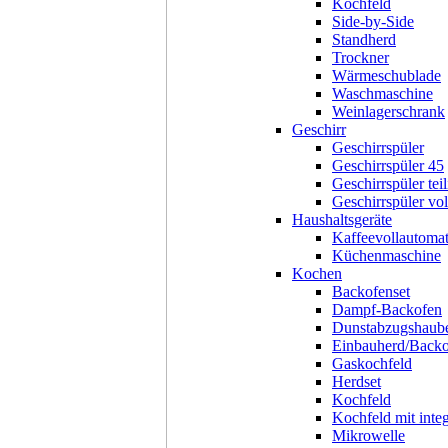
Kochfeld
Side-by-Side
Standherd
Trockner
Wärmeschublade
Waschmaschine
Weinlagerschrank
Geschirr
Geschirrspüler
Geschirrspüler 45
Geschirrspüler teil
Geschirrspüler voll
Haushaltsgeräte
Kaffeevollautoma
Küchenmaschine
Kochen
Backofenset
Dampf-Backofen
Dunstabzugshaub
Einbauherd/Back
Gaskochfeld
Herdset
Kochfeld
Kochfeld mit inte
Mikrowelle