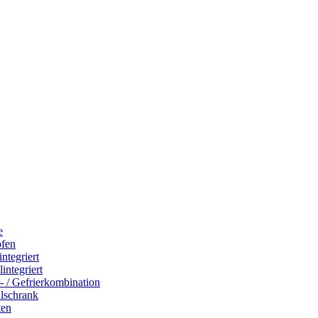
e
ofen
integriert
integriert
- / Gefrierkombination
hlschrank
ten