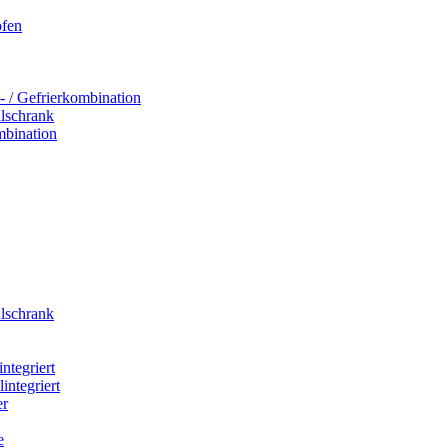
ofen
- / Gefrierkombination
hlschrank
mbination
hlschrank
integriert
integriert
er
e