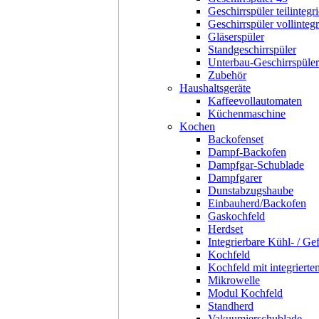
Geschirrspüler teilintegri
Geschirrspüler vollintegr
Gläserspüler
Standgeschirrspüler
Unterbau-Geschirrspüler
Zubehör
Haushaltsgeräte
Kaffeevollautomaten
Küchenmaschine
Kochen
Backofenset
Dampf-Backofen
Dampfgar-Schublade
Dampfgarer
Dunstabzugshaube
Einbauherd/Backofen
Gaskochfeld
Herdset
Integrierbare Kühl- / Ge
Kochfeld
Kochfeld mit integriert
Mikrowelle
Modul Kochfeld
Standherd
Vakuumierschublade