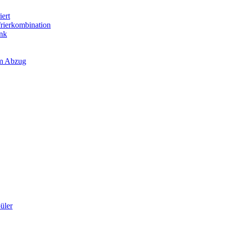
iert
frierkombination
ank
em Abzug
üler