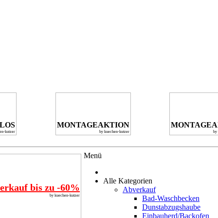
NLOS
MONTAGEAKTION
MONTAGEA
en-kutzer
by kuechen-kutzer
by
Menü
Alle Kategorien
erkauf bis zu -60%
Abverkauf
by kuechen-kutzer
Bad-Waschbecken
Dunstabzugshaube
Einbauherd/Backofen