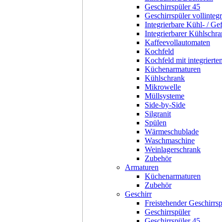
Geschirrspüler 45
Geschirrspüler vollintegr
Integrierbare Kühl- / Ge
Integrierbarer Kühlschr
Kaffeevollautomaten
Kochfeld
Kochfeld mit integriert
Küchenarmaturen
Kühlschrank
Mikrowelle
Müllsysteme
Side-by-Side
Silgranit
Spülen
Wärmeschublade
Waschmaschine
Weinlagerschrank
Zubehör
Armaturen
Küchenarmaturen
Zubehör
Geschirr
Freistehender Geschirrsp
Geschirrspüler
Geschirrspüler 45