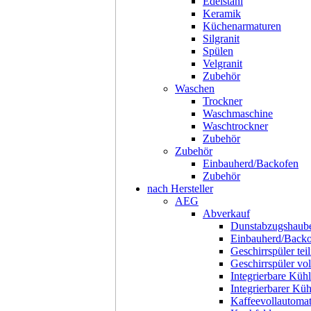
Edelstahl
Keramik
Küchenarmaturen
Silgranit
Spülen
Velgranit
Zubehör
Waschen
Trockner
Waschmaschine
Waschtrockner
Zubehör
Zubehör
Einbauherd/Backofen
Zubehör
nach Hersteller
AEG
Abverkauf
Dunstabzugshaub
Einbauherd/Back
Geschirrspüler teil
Geschirrspüler voll
Integrierbare Kühl
Integrierbarer Kü
Kaffeevollautoma