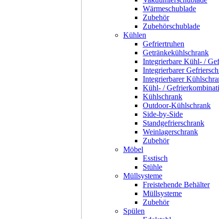
Wärmeschublade
Zubehör
Zubehörschublade
Kühlen
Gefriertruhen
Getränkekühlschrank
Integrierbare Kühl- / Ge
Integrierbarer Gefriersc
Integrierbarer Kühlschr
Kühl- / Gefrierkombinat
Kühlschrank
Outdoor-Kühlschrank
Side-by-Side
Standgefrierschrank
Weinlagerschrank
Zubehör
Möbel
Esstisch
Stühle
Müllsysteme
Freistehende Behälter
Müllsysteme
Zubehör
Spülen