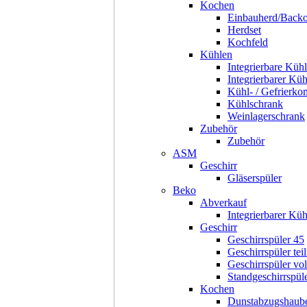
Kochen
Einbauherd/Back
Herdset
Kochfeld
Kühlen
Integrierbare Kühl
Integrierbarer Kü
Kühl- / Gefrierko
Kühlschrank
Weinlagerschrank
Zubehör
Zubehör
ASM
Geschirr
Gläserspüler
Beko
Abverkauf
Integrierbarer Kü
Geschirr
Geschirrspüler 45
Geschirrspüler teil
Geschirrspüler voll
Standgeschirrspül
Kochen
Dunstabzugshaub