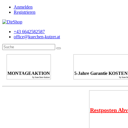
Anmelden
Registrieren
+43 6642582587
office@kuechen-kutzer.at
MONTAGEAKTION
5-Jahre Garantie KOSTE
by kuechen-kutzer
by kuech
Restposten Abv