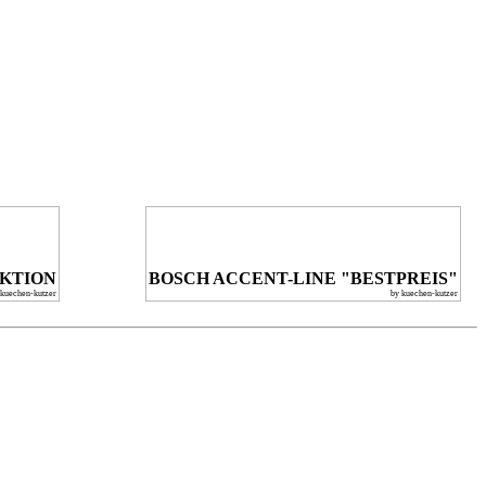
KTION
BOSCH ACCENT-LINE "BESTPREIS"
 kuechen-kutzer
by kuechen-kutzer