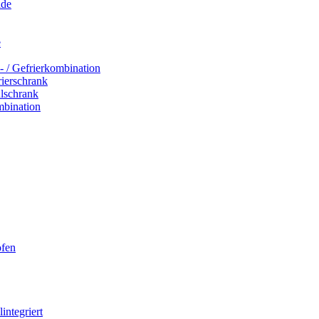
ade
e
- / Gefrierkombination
rierschrank
hlschrank
mbination
ofen
integriert