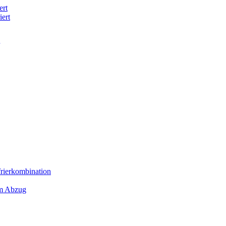
ert
iert
frierkombination
em Abzug