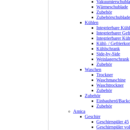
Vakuumierschubl
Wärmeschublade
Zubehör
Zubehörschublad
Kühlen
Integrierbare Kühl
Integrierbarer Gef
Integrierbarer Kü
Kühl- / Gefrierko
Kühlschrank
Side-by-Side
Weinlagerschrank
Zubehör
Waschen
Trockner
Waschmaschine
Waschtrockner
Zubehör
Zubehör
Einbauherd/Back
Zubehör
Amica
Geschirr
Geschirrspüler 45
Geschirrspüler voll