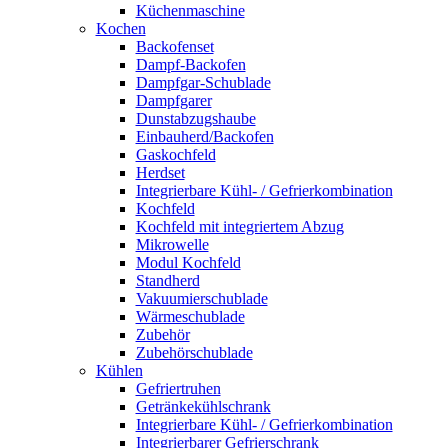
Küchenmaschine
Kochen
Backofenset
Dampf-Backofen
Dampfgar-Schublade
Dampfgarer
Dunstabzugshaube
Einbauherd/Backofen
Gaskochfeld
Herdset
Integrierbare Kühl- / Gefrierkombination
Kochfeld
Kochfeld mit integriertem Abzug
Mikrowelle
Modul Kochfeld
Standherd
Vakuumierschublade
Wärmeschublade
Zubehör
Zubehörschublade
Kühlen
Gefriertruhen
Getränkekühlschrank
Integrierbare Kühl- / Gefrierkombination
Integrierbarer Gefrierschrank