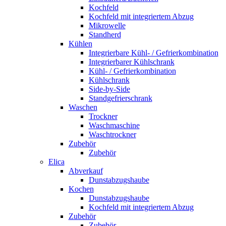
Kochfeld
Kochfeld mit integriertem Abzug
Mikrowelle
Standherd
Kühlen
Integrierbare Kühl- / Gefrierkombination
Integrierbarer Kühlschrank
Kühl- / Gefrierkombination
Kühlschrank
Side-by-Side
Standgefrierschrank
Waschen
Trockner
Waschmaschine
Waschtrockner
Zubehör
Zubehör
Elica
Abverkauf
Dunstabzugshaube
Kochen
Dunstabzugshaube
Kochfeld mit integriertem Abzug
Zubehör
Zubehör