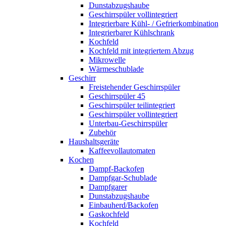
Dunstabzugshaube
Geschirrspüler vollintegriert
Integrierbare Kühl- / Gefrierkombination
Integrierbarer Kühlschrank
Kochfeld
Kochfeld mit integriertem Abzug
Mikrowelle
Wärmeschublade
Geschirr
Freistehender Geschirrspüler
Geschirrspüler 45
Geschirrspüler teilintegriert
Geschirrspüler vollintegriert
Unterbau-Geschirrspüler
Zubehör
Haushaltsgeräte
Kaffeevollautomaten
Kochen
Dampf-Backofen
Dampfgar-Schublade
Dampfgarer
Dunstabzugshaube
Einbauherd/Backofen
Gaskochfeld
Kochfeld