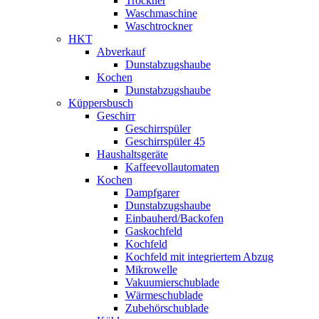
Trockner
Waschmaschine
Waschtrockner
HKT
Abverkauf
Dunstabzugshaube
Kochen
Dunstabzugshaube
Küppersbusch
Geschirr
Geschirrspüler
Geschirrspüler 45
Haushaltsgeräte
Kaffeevollautomaten
Kochen
Dampfgarer
Dunstabzugshaube
Einbauherd/Backofen
Gaskochfeld
Kochfeld
Kochfeld mit integriertem Abzug
Mikrowelle
Vakuumierschublade
Wärmeschublade
Zubehörschublade