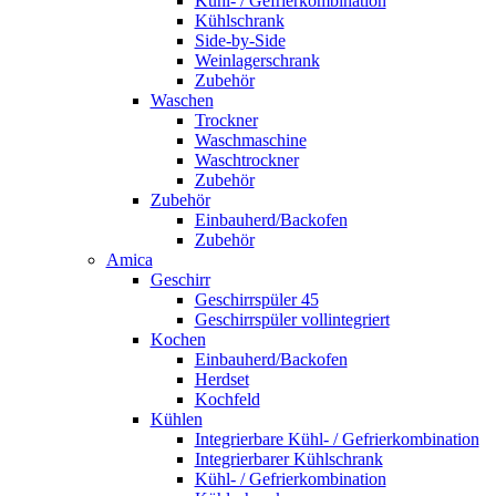
Kühl- / Gefrierkombination
Kühlschrank
Side-by-Side
Weinlagerschrank
Zubehör
Waschen
Trockner
Waschmaschine
Waschtrockner
Zubehör
Zubehör
Einbauherd/Backofen
Zubehör
Amica
Geschirr
Geschirrspüler 45
Geschirrspüler vollintegriert
Kochen
Einbauherd/Backofen
Herdset
Kochfeld
Kühlen
Integrierbare Kühl- / Gefrierkombination
Integrierbarer Kühlschrank
Kühl- / Gefrierkombination