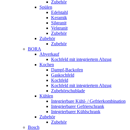
Zubehör
Spülen
Edelstahl
Keramik
Silgranit
Velgranit
Zubehör
Zubehör
Zubehör
BORA
Abverkauf
Kochfeld mit integriertem Abzug
Kochen
Dampf-Backofen
Gaskochfeld
Kochfeld
Kochfeld mit integriertem Abzug
Zubehörschublade
Kühlen
Integrierbare Kühl- / Gefrierkombination
Integrierbarer Gefrierschrank
Integrierbarer Kühlschrank
Zubehör
Zubehör
Bosch