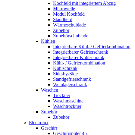
Kochfeld mit integriertem Abzug
Mikrowelle
Modul Kochfeld
Standherd
Wärmeschublade
Zubehör
Zubehörschublade
Kühlen
Integrierbare Kühl- / Gefrierkombination
Integrierbarer Gefrierschrank
Integrierbarer Kühlschrank
Kühl- / Gefrierkombination
Kühlschrank
Side-by-Side
Standgefrierschrank
Weinlagerschrank
Waschen
Trockner
Waschmaschine
Waschtrockner
Zubehör
Zubehör
Electrolux
Geschirr
Geschirrspüler 45