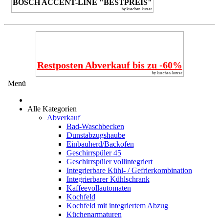
BOSCH ACCENT-LINE "BESTPREIS"
by kuechen-kutzer
Restposten Abverkauf bis zu -60%
by kuechen-kutzer
Menü
Alle Kategorien
Abverkauf
Bad-Waschbecken
Dunstabzugshaube
Einbauherd/Backofen
Geschirrspüler 45
Geschirrspüler vollintegriert
Integrierbare Kühl- / Gefrierkombination
Integrierbarer Kühlschrank
Kaffeevollautomaten
Kochfeld
Kochfeld mit integriertem Abzug
Küchenarmaturen