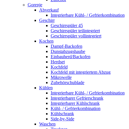
Gorenje
Abverkauf
Integrierbare Kühl- / Gefrierkombination
Geschirr
Geschirrspüler 45
Geschirrspüler teilintegriert
Geschirrspüler vollintegriert
Kochen
Dampf-Backofen
Dunstabzugshaube
Einbauherd/Backofen
Herdset
Kochfeld
Kochfeld mit integriertem Abzug
Mikrowelle
Zubehörschublade
Kühlen
Integrierbare Kühl- / Gefrierkombination
Integrierbarer Gefrierschrank
Integrierbarer Kühlschrank
Kühl- / Gefrierkombination
Kühlschrank
Side-by-Side
Waschen