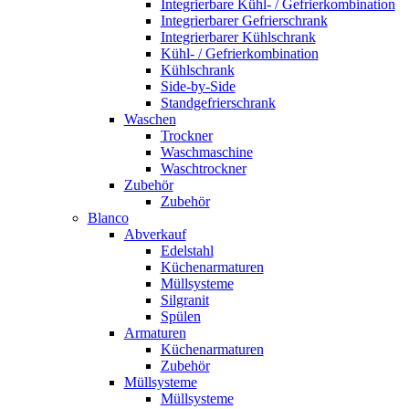
Integrierbare Kühl- / Gefrierkombination
Integrierbarer Gefrierschrank
Integrierbarer Kühlschrank
Kühl- / Gefrierkombination
Kühlschrank
Side-by-Side
Standgefrierschrank
Waschen
Trockner
Waschmaschine
Waschtrockner
Zubehör
Zubehör
Blanco
Abverkauf
Edelstahl
Küchenarmaturen
Müllsysteme
Silgranit
Spülen
Armaturen
Küchenarmaturen
Zubehör
Müllsysteme
Müllsysteme