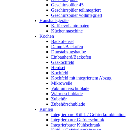
Geschirrspüler 45
Geschirrspüler teilintegriert
Geschirrspüler vollintegriert
Haushaltsgeräte
Kaffeevollautomaten
Küchenmaschine
Kochen
Backofenset
Dampf-Backofen
Dunstabzugshaube
Einbauherd/Backofen
Gaskochfeld
Herdset
Kochfeld
Kochfeld mit integriertem Abzug
Mikrowelle
Vakuumierschublade
Wärmeschublade
Zubehör
Zubehörschublade
Kühlen
Integrierbare Kühl- / Gefrierkombination
Integrierbarer Gefrierschrank
Integrierbarer Kühlschrank