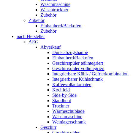
Waschmaschine
Waschtrockner
Zubehör
Zubehör
Einbauherd/Backofen
Zubehör
nach Hersteller
AEG
Abverkauf
Dunstabzugshaube
Einbauherd/Backofen
Geschirrspüler teilintegriert
Geschirrspüler vollintegriert
Integrierbare Kühl- / Gefrierkombination
Integrierbarer Kühlschrank
Kaffeevollautomaten
Kochfeld
Side-by-Side
Standherd
Trockner
Wärmeschublade
Waschmaschine
Weinlagerschrank
Geschirr
Geschirrspüler