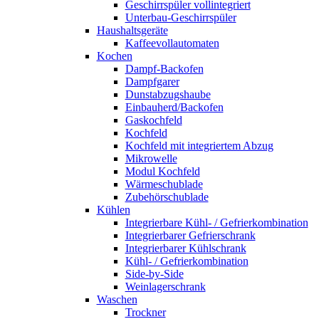
Geschirrspüler vollintegriert
Unterbau-Geschirrspüler
Haushaltsgeräte
Kaffeevollautomaten
Kochen
Dampf-Backofen
Dampfgarer
Dunstabzugshaube
Einbauherd/Backofen
Gaskochfeld
Kochfeld
Kochfeld mit integriertem Abzug
Mikrowelle
Modul Kochfeld
Wärmeschublade
Zubehörschublade
Kühlen
Integrierbare Kühl- / Gefrierkombination
Integrierbarer Gefrierschrank
Integrierbarer Kühlschrank
Kühl- / Gefrierkombination
Side-by-Side
Weinlagerschrank
Waschen
Trockner