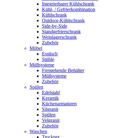
Integrierbarer Kühlschrank
Kühl- / Gefrierkombination
Kühlschrank
Outdoor-Kühlschrank
Side-by-Side
Standgefrierschrank
Weinlagerschrank
Zubehör
Möbel
Esstisch
Stühle
Müllsysteme
Freistehende Behälter
Müllsysteme
Zubehör
Spülen
Edelstahl
Keramik
Küchenarmaturen
Silgranit
Spülen
Velgranit
Zubehör
Waschen
Trockner