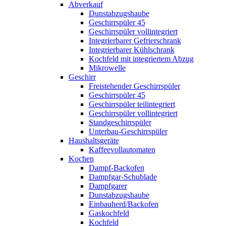
Abverkauf
Dunstabzugshaube
Geschirrspüler 45
Geschirrspüler vollintegriert
Integrierbarer Gefrierschrank
Integrierbarer Kühlschrank
Kochfeld mit integriertem Abzug
Mikrowelle
Geschirr
Freistehender Geschirrspüler
Geschirrspüler 45
Geschirrspüler teilintegriert
Geschirrspüler vollintegriert
Standgeschirrspüler
Unterbau-Geschirrspüler
Haushaltsgeräte
Kaffeevollautomaten
Kochen
Dampf-Backofen
Dampfgar-Schublade
Dampfgarer
Dunstabzugshaube
Einbauherd/Backofen
Gaskochfeld
Kochfeld