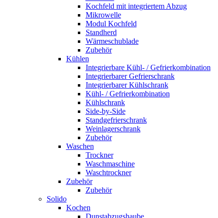
Kochfeld mit integriertem Abzug
Mikrowelle
Modul Kochfeld
Standherd
Wärmeschublade
Zubehör
Kühlen
Integrierbare Kühl- / Gefrierkombination
Integrierbarer Gefrierschrank
Integrierbarer Kühlschrank
Kühl- / Gefrierkombination
Kühlschrank
Side-by-Side
Standgefrierschrank
Weinlagerschrank
Zubehör
Waschen
Trockner
Waschmaschine
Waschtrockner
Zubehör
Zubehör
Solido
Kochen
Dunstabzugshaube