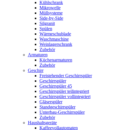
Kühlschrank
Mikrowelle
Müllsysteme
Side-by-Side
Silgranit
Spülen
Wärmeschublade
Waschmaschine
Weinlagerschrank
Zubehör
Armaturen
Küchenarmaturen
Zubehör
Geschirr
Freistehender Geschirrspüler
Geschirrspüler
Geschirrspüler 45
Geschirrspüler teilintegriert
Geschirrspüler vollintegriert
Gläserspüler
Standgeschirrspüler
Unterbau-Geschirrspüler
Zubehör
Haushaltsgeräte
Kaffeevollautomaten