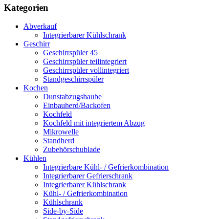
Kategorien
Abverkauf
Integrierbarer Kühlschrank
Geschirr
Geschirrspüler 45
Geschirrspüler teilintegriert
Geschirrspüler vollintegriert
Standgeschirrspüler
Kochen
Dunstabzugshaube
Einbauherd/Backofen
Kochfeld
Kochfeld mit integriertem Abzug
Mikrowelle
Standherd
Zubehörschublade
Kühlen
Integrierbare Kühl- / Gefrierkombination
Integrierbarer Gefrierschrank
Integrierbarer Kühlschrank
Kühl- / Gefrierkombination
Kühlschrank
Side-by-Side