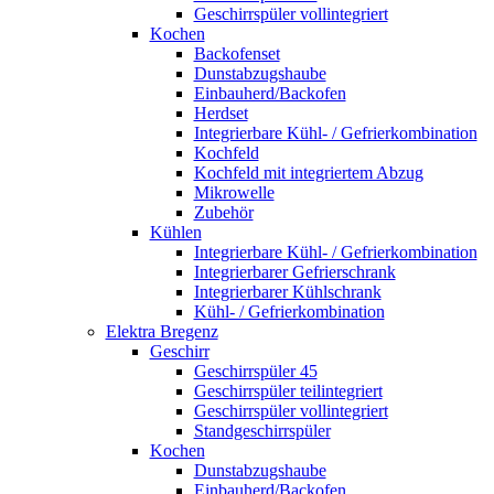
Geschirrspüler vollintegriert
Kochen
Backofenset
Dunstabzugshaube
Einbauherd/Backofen
Herdset
Integrierbare Kühl- / Gefrierkombination
Kochfeld
Kochfeld mit integriertem Abzug
Mikrowelle
Zubehör
Kühlen
Integrierbare Kühl- / Gefrierkombination
Integrierbarer Gefrierschrank
Integrierbarer Kühlschrank
Kühl- / Gefrierkombination
Elektra Bregenz
Geschirr
Geschirrspüler 45
Geschirrspüler teilintegriert
Geschirrspüler vollintegriert
Standgeschirrspüler
Kochen
Dunstabzugshaube
Einbauherd/Backofen