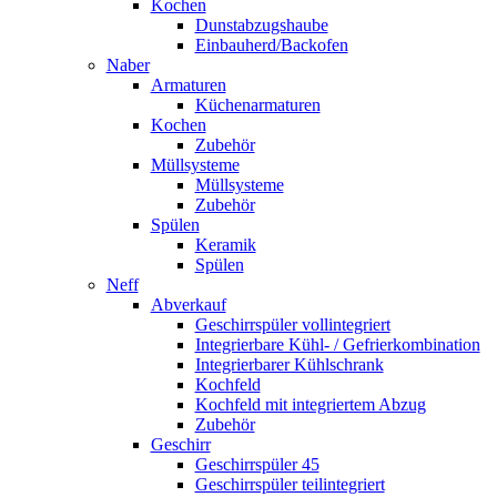
Kochen
Dunstabzugshaube
Einbauherd/Backofen
Naber
Armaturen
Küchenarmaturen
Kochen
Zubehör
Müllsysteme
Müllsysteme
Zubehör
Spülen
Keramik
Spülen
Neff
Abverkauf
Geschirrspüler vollintegriert
Integrierbare Kühl- / Gefrierkombination
Integrierbarer Kühlschrank
Kochfeld
Kochfeld mit integriertem Abzug
Zubehör
Geschirr
Geschirrspüler 45
Geschirrspüler teilintegriert