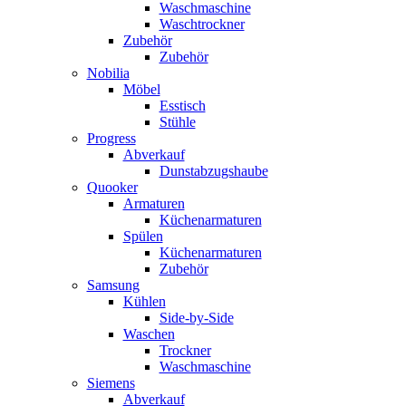
Waschmaschine
Waschtrockner
Zubehör
Zubehör
Nobilia
Möbel
Esstisch
Stühle
Progress
Abverkauf
Dunstabzugshaube
Quooker
Armaturen
Küchenarmaturen
Spülen
Küchenarmaturen
Zubehör
Samsung
Kühlen
Side-by-Side
Waschen
Trockner
Waschmaschine
Siemens
Abverkauf