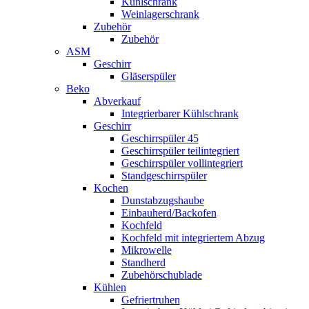
Kühlschrank
Weinlagerschrank
Zubehör
Zubehör
ASM
Geschirr
Gläserspüler
Beko
Abverkauf
Integrierbarer Kühlschrank
Geschirr
Geschirrspüler 45
Geschirrspüler teilintegriert
Geschirrspüler vollintegriert
Standgeschirrspüler
Kochen
Dunstabzugshaube
Einbauherd/Backofen
Kochfeld
Kochfeld mit integriertem Abzug
Mikrowelle
Standherd
Zubehörschublade
Kühlen
Gefriertruhen