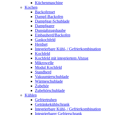
Küchenmaschine
Kochen
Backofenset
Dampf-Backofen
Dampfgar-Schublade
Dampfgarer
Dunstabzugshaube
Einbauherd/Backofen
Gaskochfeld
Herdset
Integrierbare Kühl- / Gefrierkombination
Kochfeld
Kochfeld mit integriertem Abzug
Mikrowelle
Modul Kochfeld
Standherd
Vakuumierschublade
Wärmeschublade
Zubehör
Zubehörschublade
Kühlen
Gefriertruhen
Getränkekühlschrank
Integrierbare Kühl- / Gefrierkombination
Integrierbarer Gefrierschrank