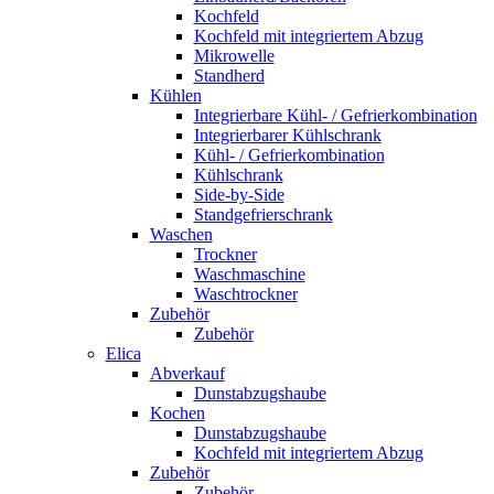
Kochfeld
Kochfeld mit integriertem Abzug
Mikrowelle
Standherd
Kühlen
Integrierbare Kühl- / Gefrierkombination
Integrierbarer Kühlschrank
Kühl- / Gefrierkombination
Kühlschrank
Side-by-Side
Standgefrierschrank
Waschen
Trockner
Waschmaschine
Waschtrockner
Zubehör
Zubehör
Elica
Abverkauf
Dunstabzugshaube
Kochen
Dunstabzugshaube
Kochfeld mit integriertem Abzug
Zubehör
Zubehör