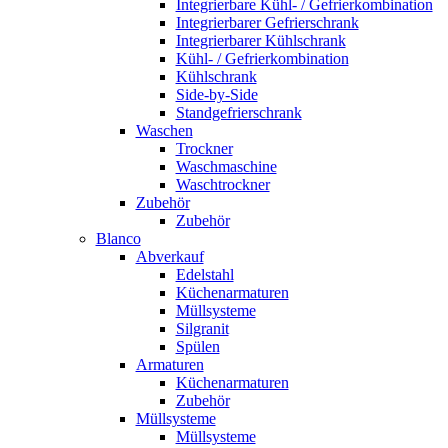
Integrierbare Kühl- / Gefrierkombination
Integrierbarer Gefrierschrank
Integrierbarer Kühlschrank
Kühl- / Gefrierkombination
Kühlschrank
Side-by-Side
Standgefrierschrank
Waschen
Trockner
Waschmaschine
Waschtrockner
Zubehör
Zubehör
Blanco
Abverkauf
Edelstahl
Küchenarmaturen
Müllsysteme
Silgranit
Spülen
Armaturen
Küchenarmaturen
Zubehör
Müllsysteme
Müllsysteme