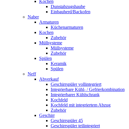
Kochen
Dunstabzugshaube
Einbauherd/Backofen
Naber
Armaturen
Küchenarmaturen
Kochen
Zubehör
Müllsysteme
Müllsysteme
Zubehör
Spülen
Keramik
Spülen
Neff
Abverkauf
Geschirrspüler vollintegriert
Integrierbare Kühl- / Gefrierkombination
Integrierbarer Kühlschrank
Kochfeld
Kochfeld mit integriertem Abzug
Zubehör
Geschirr
Geschirrspüler 45
Geschirrspüler teilintegriert