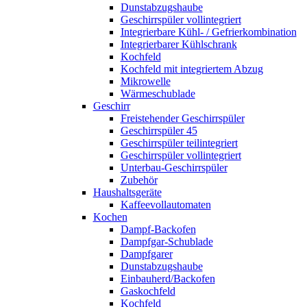
Dunstabzugshaube
Geschirrspüler vollintegriert
Integrierbare Kühl- / Gefrierkombination
Integrierbarer Kühlschrank
Kochfeld
Kochfeld mit integriertem Abzug
Mikrowelle
Wärmeschublade
Geschirr
Freistehender Geschirrspüler
Geschirrspüler 45
Geschirrspüler teilintegriert
Geschirrspüler vollintegriert
Unterbau-Geschirrspüler
Zubehör
Haushaltsgeräte
Kaffeevollautomaten
Kochen
Dampf-Backofen
Dampfgar-Schublade
Dampfgarer
Dunstabzugshaube
Einbauherd/Backofen
Gaskochfeld
Kochfeld