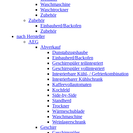
Waschmaschine
Waschtrockner
Zubehör
Zubehör
Einbauherd/Backofen
Zubehör
nach Hersteller
AEG
Abverkauf
Dunstabzugshaube
Einbauherd/Backofen
Geschirrspüler teilintegriert
Geschirrspüler vollintegriert
Integrierbare Kühl- / Gefrierkombination
Integrierbarer Kühlschrank
Kaffeevollautomaten
Kochfeld
Side-by-Side
Standherd
Trockner
Wärmeschublade
Waschmaschine
Weinlagerschrank
Geschirr
Geschirrspüler