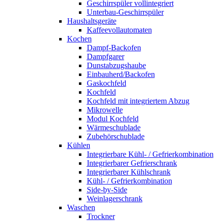
Geschirrspüler vollintegriert
Unterbau-Geschirrspüler
Haushaltsgeräte
Kaffeevollautomaten
Kochen
Dampf-Backofen
Dampfgarer
Dunstabzugshaube
Einbauherd/Backofen
Gaskochfeld
Kochfeld
Kochfeld mit integriertem Abzug
Mikrowelle
Modul Kochfeld
Wärmeschublade
Zubehörschublade
Kühlen
Integrierbare Kühl- / Gefrierkombination
Integrierbarer Gefrierschrank
Integrierbarer Kühlschrank
Kühl- / Gefrierkombination
Side-by-Side
Weinlagerschrank
Waschen
Trockner