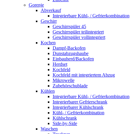
Gorenje
Abverkauf
Integrierbare Kühl- / Gefrierkombination
Geschirr
Geschirrspüler 45
Geschirrspüler teilintegriert
Geschirrspüler vollintegriert
Kochen
Dampf-Backofen
Dunstabzugshaube
Einbauherd/Backofen
Herdset
Kochfeld
Kochfeld mit integriertem Abzug
Mikrowelle
Zubehörschublade
Kühlen
Integrierbare Kühl- / Gefrierkombination
Integrierbarer Gefrierschrank
Integrierbarer Kühlschrank
Kühl- / Gefrierkombination
Kühlschrank
Side-by-Side
Waschen