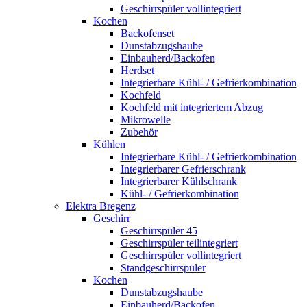
Geschirrspüler vollintegriert
Kochen
Backofenset
Dunstabzugshaube
Einbauherd/Backofen
Herdset
Integrierbare Kühl- / Gefrierkombination
Kochfeld
Kochfeld mit integriertem Abzug
Mikrowelle
Zubehör
Kühlen
Integrierbare Kühl- / Gefrierkombination
Integrierbarer Gefrierschrank
Integrierbarer Kühlschrank
Kühl- / Gefrierkombination
Elektra Bregenz
Geschirr
Geschirrspüler 45
Geschirrspüler teilintegriert
Geschirrspüler vollintegriert
Standgeschirrspüler
Kochen
Dunstabzugshaube
Einbauherd/Backofen