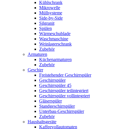
Kühlschrank
Mikrowelle
Müllsysteme
Side-by-Side
Silgranit
Spülen
Wärmeschublade
Waschmaschine
Weinlagerschrank
Zubehör
Armaturen
Küchenarmaturen
Zubehör
Geschirr
Freistehender Geschirrspüler
Geschirrspüler
Geschirrspüler 45
Geschirrspüler teilintegriert
Geschirrspüler vollintegriert
Gläserspüler
Standgeschirrspüler
Unterbau-Geschirrspüler
Zubehör
Haushaltsgeräte
Kaffeevollautomaten