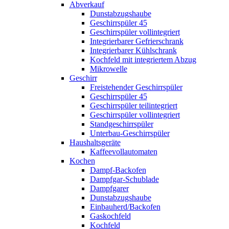
Abverkauf
Dunstabzugshaube
Geschirrspüler 45
Geschirrspüler vollintegriert
Integrierbarer Gefrierschrank
Integrierbarer Kühlschrank
Kochfeld mit integriertem Abzug
Mikrowelle
Geschirr
Freistehender Geschirrspüler
Geschirrspüler 45
Geschirrspüler teilintegriert
Geschirrspüler vollintegriert
Standgeschirrspüler
Unterbau-Geschirrspüler
Haushaltsgeräte
Kaffeevollautomaten
Kochen
Dampf-Backofen
Dampfgar-Schublade
Dampfgarer
Dunstabzugshaube
Einbauherd/Backofen
Gaskochfeld
Kochfeld