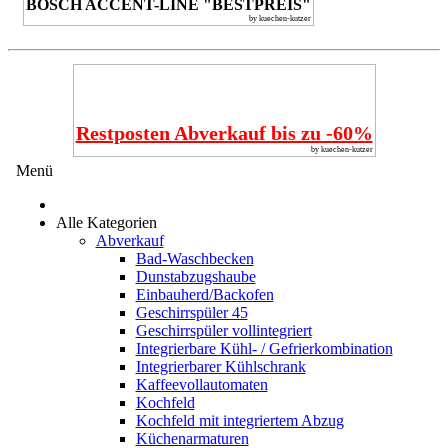
BOSCH ACCENT-LINE "BESTPREIS"
by kuechen-kutzer
Restposten Abverkauf bis zu -60%
by kuechen-kutzer
Menü
Alle Kategorien
Abverkauf
Bad-Waschbecken
Dunstabzugshaube
Einbauherd/Backofen
Geschirrspüler 45
Geschirrspüler vollintegriert
Integrierbare Kühl- / Gefrierkombination
Integrierbarer Kühlschrank
Kaffeevollautomaten
Kochfeld
Kochfeld mit integriertem Abzug
Küchenarmaturen