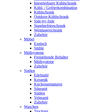
Integrierbarer Kühlschrank
Kühl- / Gefrierkombination
Kühlschrank
Outdoor-Kühlschrank
Side-by-Side
Standgefrierschrank
Weinlagerschrank
Zubehör
Möbel
Esstisch
Stühle
Müllsysteme
Freistehende Behälter
Müllsysteme
Zubehör
Spülen
Edelstahl
Keramik
Küchenarmaturen
Silgranit
Spülen
Velgranit
Zubehör
Waschen
Trockner