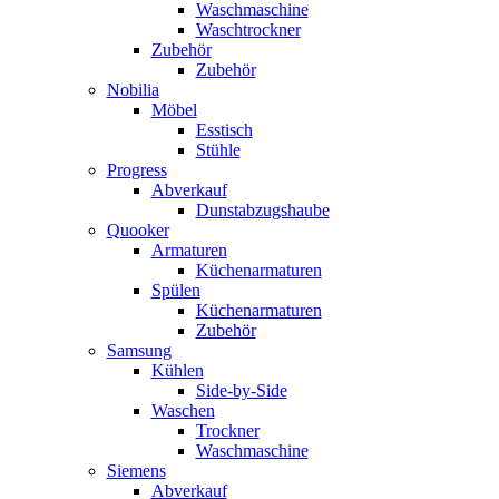
Waschmaschine
Waschtrockner
Zubehör
Zubehör
Nobilia
Möbel
Esstisch
Stühle
Progress
Abverkauf
Dunstabzugshaube
Quooker
Armaturen
Küchenarmaturen
Spülen
Küchenarmaturen
Zubehör
Samsung
Kühlen
Side-by-Side
Waschen
Trockner
Waschmaschine
Siemens
Abverkauf