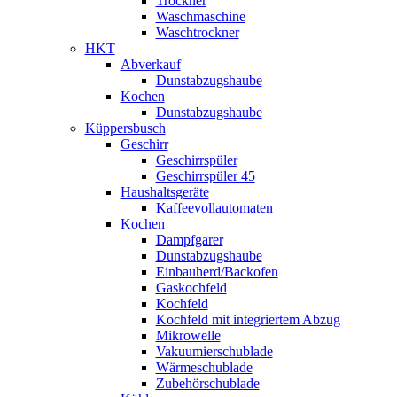
Trockner
Waschmaschine
Waschtrockner
HKT
Abverkauf
Dunstabzugshaube
Kochen
Dunstabzugshaube
Küppersbusch
Geschirr
Geschirrspüler
Geschirrspüler 45
Haushaltsgeräte
Kaffeevollautomaten
Kochen
Dampfgarer
Dunstabzugshaube
Einbauherd/Backofen
Gaskochfeld
Kochfeld
Kochfeld mit integriertem Abzug
Mikrowelle
Vakuumierschublade
Wärmeschublade
Zubehörschublade