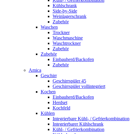
Kühl- / Gefrierkombination
Kühlschrank
Side-by-Side
Weinlagerschrank
Zubehör
Waschen
Trockner
Waschmaschine
Waschtrockner
Zubehör
Zubehör
Einbauherd/Backofen
Zubehör
Amica
Geschirr
Geschirrspüler 45
Geschirrspüler vollintegriert
Kochen
Einbauherd/Backofen
Herdset
Kochfeld
Kühlen
Integrierbare Kühl- / Gefrierkombination
Integrierbarer Kühlschrank
Kühl- / Gefrierkombination