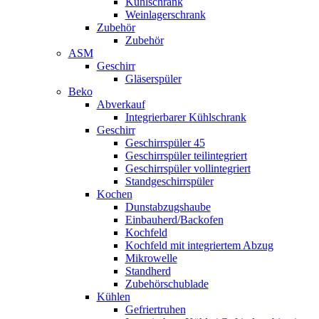
Kühlschrank
Weinlagerschrank
Zubehör
Zubehör
ASM
Geschirr
Gläserspüler
Beko
Abverkauf
Integrierbarer Kühlschrank
Geschirr
Geschirrspüler 45
Geschirrspüler teilintegriert
Geschirrspüler vollintegriert
Standgeschirrspüler
Kochen
Dunstabzugshaube
Einbauherd/Backofen
Kochfeld
Kochfeld mit integriertem Abzug
Mikrowelle
Standherd
Zubehörschublade
Kühlen
Gefriertruhen