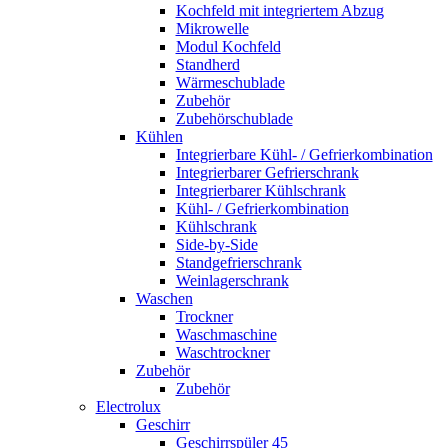
Kochfeld mit integriertem Abzug
Mikrowelle
Modul Kochfeld
Standherd
Wärmeschublade
Zubehör
Zubehörschublade
Kühlen
Integrierbare Kühl- / Gefrierkombination
Integrierbarer Gefrierschrank
Integrierbarer Kühlschrank
Kühl- / Gefrierkombination
Kühlschrank
Side-by-Side
Standgefrierschrank
Weinlagerschrank
Waschen
Trockner
Waschmaschine
Waschtrockner
Zubehör
Zubehör
Electrolux
Geschirr
Geschirrspüler 45