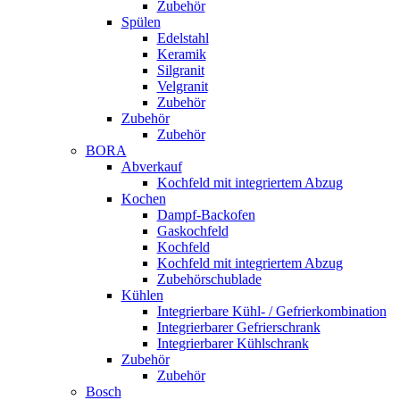
Zubehör
Spülen
Edelstahl
Keramik
Silgranit
Velgranit
Zubehör
Zubehör
Zubehör
BORA
Abverkauf
Kochfeld mit integriertem Abzug
Kochen
Dampf-Backofen
Gaskochfeld
Kochfeld
Kochfeld mit integriertem Abzug
Zubehörschublade
Kühlen
Integrierbare Kühl- / Gefrierkombination
Integrierbarer Gefrierschrank
Integrierbarer Kühlschrank
Zubehör
Zubehör
Bosch