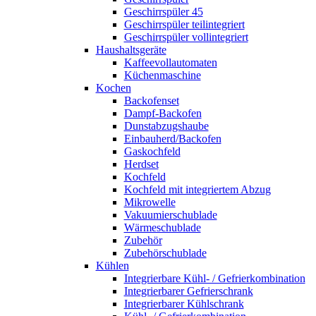
Geschirrspüler 45
Geschirrspüler teilintegriert
Geschirrspüler vollintegriert
Haushaltsgeräte
Kaffeevollautomaten
Küchenmaschine
Kochen
Backofenset
Dampf-Backofen
Dunstabzugshaube
Einbauherd/Backofen
Gaskochfeld
Herdset
Kochfeld
Kochfeld mit integriertem Abzug
Mikrowelle
Vakuumierschublade
Wärmeschublade
Zubehör
Zubehörschublade
Kühlen
Integrierbare Kühl- / Gefrierkombination
Integrierbarer Gefrierschrank
Integrierbarer Kühlschrank