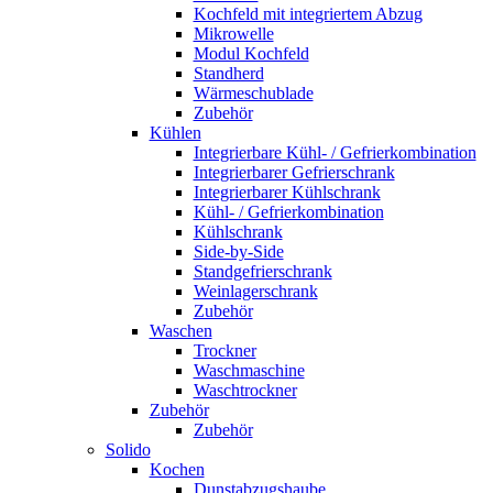
Kochfeld mit integriertem Abzug
Mikrowelle
Modul Kochfeld
Standherd
Wärmeschublade
Zubehör
Kühlen
Integrierbare Kühl- / Gefrierkombination
Integrierbarer Gefrierschrank
Integrierbarer Kühlschrank
Kühl- / Gefrierkombination
Kühlschrank
Side-by-Side
Standgefrierschrank
Weinlagerschrank
Zubehör
Waschen
Trockner
Waschmaschine
Waschtrockner
Zubehör
Zubehör
Solido
Kochen
Dunstabzugshaube